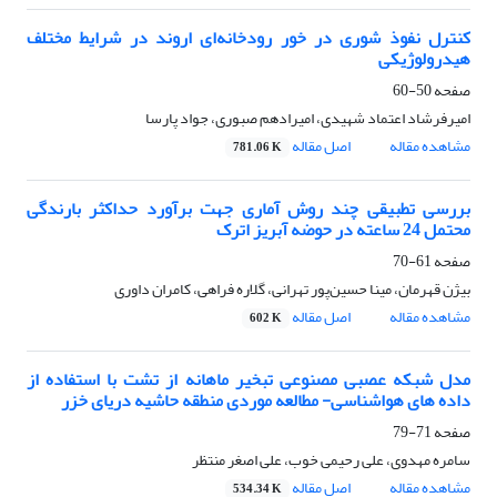
کنترل نفوذ شوری در خور رودخانه‌ای اروند در شرایط مختلف
هیدرولوژیکی
صفحه
50-60
امیرفرشاد اعتماد شهیدی، امیرادهم صبوری، جواد پارسا
مشاهده مقاله
اصل مقاله
781.06 K
بررسی تطبیقی چند روش آماری جهت برآورد حداکثر بارندگی
محتمل 24 ساعته در حوضه آبریز اترک
صفحه
61-70
بیژن قهرمان، مینا حسین‌پور تهرانی، گلاره فراهی، کامران داوری
مشاهده مقاله
اصل مقاله
602 K
مدل شبکه عصبی مصنوعی تبخیر ماهانه از تشت با استفاده از
داده های هواشناسی- مطالعه موردی منطقه حاشیه دریای خزر
صفحه
71-79
سامره مهدوی، علی رحیمی خوب، علی اصغر منتظر
مشاهده مقاله
اصل مقاله
534.34 K