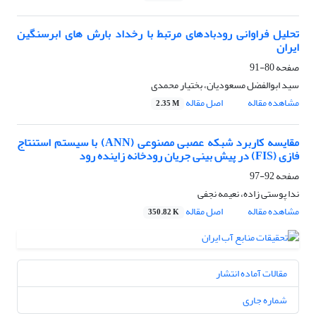
تحلیل فراوانی رودبادهای مرتبط با رخداد بارش های ابرسنگین
ایران
صفحه
80-91
سید ابوالفضل مسعودیان، بختیار محمدی
مشاهده مقاله
اصل مقاله
2.35 M
مقایسه کاربرد شبکه عصبی مصنوعی (ANN) با سیستم استنتاج
فازی (FIS) در پیش بینی جریان رودخانه زاینده رود
صفحه
92-97
ندا پوستی زاده، نعیمه نجفی
مشاهده مقاله
اصل مقاله
350.82 K
مقالات آماده انتشار
شماره جاری