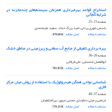
استخراج قواعد بهره‌برداری همزمان سیستم‌های چندمخزنه در
شرایط کم‌آبی
صفحه
15-25
یاسمن بلوری یزدلی، امید بزرگ حداد، سعید علیمحمدی
مشاهده مقاله
اصل مقاله
478.68 K
بهره برداری تلفیقی از منابع آب سطحی و زیرزمینی در مناطق خشک
صفحه
26-36
ابوالفضل شمسایی، علی فرقانی
مشاهده مقاله
اصل مقاله
781.83 K
شناسایی نواحی همگن هیدرولوژیک با استفاده از روش میان مرکز
فازی
صفحه
37-49
مرتضی رعیتی دماوندی، مجتبی غروی، بهرام ثقفیان
مشاهده مقاله
اصل مقاله
776.35 K