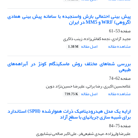
پیش بینی احتمالی بارش واسنجیده با سامانه پیش بینی همادی
(گروهی) WRF و MM5 در ایران
صفحه
53-61
مجید آزادی، نجمه کفاش‌زاده، زینب ذاکری
مشاهده مقاله
اصل مقاله
1.38 M
بررسی شماهای مختلف روش ماسکینگام کونژ در آبراهه‌های
طبیعی
صفحه
62-74
غلامحسین اکبری، رضا براتی، علیرضا حسین‌نژاد دوین
مشاهده مقاله
اصل مقاله
739.75 K
ارایه یک مدل هیدرودینامیک ذرات هموارشده (SPH) استاندارد
برای شبیه سازی جریانهای با سطح آزاد
صفحه
75-84
علیرضا ولی‌زاده، مهدی شفیعی‌فر، علی اکبر صالحی نیشابوری