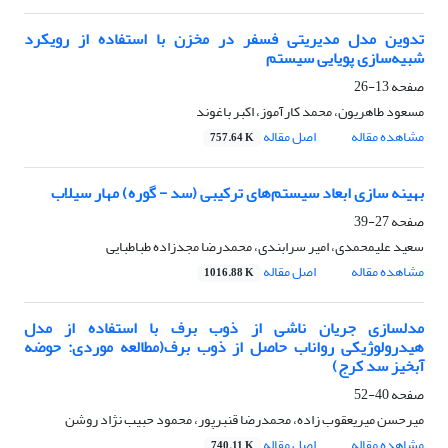
تدوین مدل مدیریتی فسفر در مخزن با استفاده از رویکرد
شبیه‌سازی پویایی سیستم
صفحه
13-26
مسعود طاهریون، محمد کارآموز، اکبر باغوند
مشاهده مقاله
اصل مقاله
757.64 K
بهینه سازی ابعاد سیستم‌های ترکیبی (سد - گوره) مهار سیلاب
صفحه
27-39
سعید علیمحمدی، امیر سرابندی، محمدرضا مجدزاده طباطبایی
مشاهده مقاله
اصل مقاله
1016.88 K
مدل‏سازی جریان ناشی از ذوب برف با استفاده از مدل
هیدرولوژیکی رواناب حاصل از ذوب برف(مطالعه موردی: حوضه
آبخیز سد کرج)
صفحه
40-52
میرحسن میریعقوب زاده، محمدرضا قنبرپور، محمود حبیب نژاد روشن
مشاهده مقاله
اصل مقاله
740.11 K