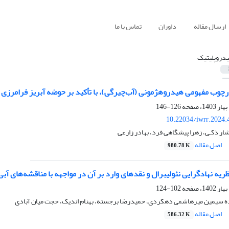
ارسال مقاله
داوران
تماس با ما
دروپلیتیک
رچوب مفهومی هیدروهژمونی (آب‌چیرگی)، با تأکید بر حوضه آبریز فرامرزی
126-146
10.22034/iwrr.2024.
شار ذکـی، زهرا پیشگاهی فرد، بهادر زارعی
اصل مقاله
980.78 K
ه نهادگرایی نئولیبرال و نقدهای وارد بر آن در مواجهه با مناقشه‌های آب
102-124
ده سیمین میرهاشمی دهکردی، حمیدرضا برجسته، بهنام اندیک، حجت میان آبادی
اصل مقاله
586.32 K