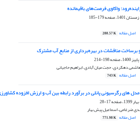
اینده‌رود: واکاوی فرصت‌های باقیمانده
179-185
اصل مقاله
288.57 K
 برساخت مناقشات در بهره‌برداری از منابع آب مشترک
198-214
شمی دهکردی، حجت میان آبادی، ابراهیم حاجیانی
اصل مقاله
743 K
 مدل های رگرسیونی پانلی در برآورد رابطه بین آب و ارزش افزوده کشاو
17-28
ی ضرغامی، اسماعیل پیش بهار
اصل مقاله
771.98 K