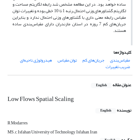
ساده خواهد بود. در این مطالعه مشخص شد رابطه لگاریتم مساحت و
لگاریتم گشتاورهای وزنی احتمال رتبه 1 تا 10 خطی بوده و تغییرات توان
مقیاس رابطه معنی داری با گشتاورهای وزنی احتمال ندارد و بنابراین
جریان‌های کم 7 روزه در استان مازندران دارای مقیاس‌بندی ساده
هستند.
کلیدواژه‌ها
مقیاس‌بندی
جریان‌های کم
توان مقیاس
هیدرولوژی ناحیه‌ای
ضریب تغییرات
عنوان مقاله
English
Low Flows Spatial Scaling
نویسنده
English
R Modarres
MS.c, Isfahan University of Technology, Isfahan, Iran
چکیده