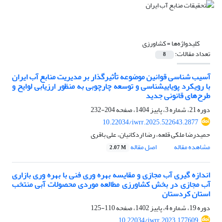
کلیدواژه‌ها =
کشاورزی
تعداد مقالات:
8
آسیب شناسی قوانین موضوعه تأثیرگذار بر مدیریت منابع آب ایران
با رویکرد پویایی‎شناسی و توسعه چارچوبی به منظور ارزیابی لوایح و
طرح‌های قانونی جدید
دوره 21، شماره 3، پاییز 1404، صفحه
204-232
10.22034/iwrr.2025.522643.2877
حمیدرضا ملکی قلعه، رضا اردکانیان، علی باقری
مشاهده مقاله
اصل مقاله
2.07 M
اندازه گیری آب مجازی و مقایسه بهره وری فنی با بهره وری بازاری
آب مجازی در بخش کشاورزی مطالعه موردی محصولات آبی منتخب
استان کردستان
دوره 19، شماره 4، پاییز 1402، صفحه
110-125
10.22034/iwrr.2023.177609