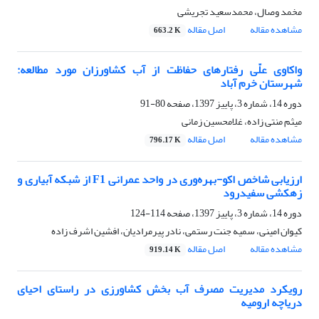
مخمد وصال، محمدسعید تجریشی
مشاهده مقاله
اصل مقاله
663.2 K
واکاوی علّی رفتارهای حفاظت از آب کشاورزان مورد مطالعه:
شهرستان خرم آباد
دوره 14، شماره 3، پاییز 1397، صفحه
80-91
میثم منتی زاده، غلامحسین زمانی
مشاهده مقاله
اصل مقاله
796.17 K
ارزیابی شاخص اکو-بهره‌وری در واحد عمرانی F1 از شبکه آبیاری و
زهکشی سفیدرود
دوره 14، شماره 3، پاییز 1397، صفحه
114-124
کیوان امینی، سمیه جنت رستمی، نادر پیرمرادیان، افشین اشرف زاده
مشاهده مقاله
اصل مقاله
919.14 K
رویکرد مدیریت مصرف آب بخش کشاورزی در راستای احیای
دریاچه ارومیه