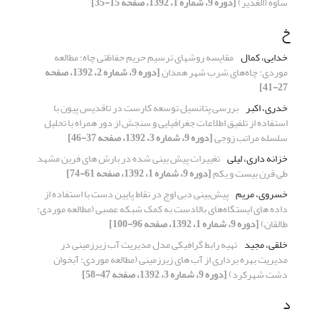
ساوه (الغدیر)
[دوره 9، شماره 1، 1392، صفحه 15-35]
خ
خدایی، کمال
مقایسه روشهای ترسیم حریم حفاظتی چاه؛ مطالعه
موردی: چاه‌های شرب شهر همدان
[دوره 9، شماره 2، 1392، صفحه
27-41]
خدری، اکبر
بررسی پتانسیل توسعه کارست در تاقدیس پیون با
استفاده از تلفیق اطلاعات جغرافیایی و سنجش از دور همراه با تحلیل
سلسله مراتب زوجی
[دوره 9، شماره 3، 1392، صفحه 37-46]
خزانه داری، لیلی
تغییرات پیش بینی شده در بارش های فرین مشهد
طی قرن بیست و یکم
[دوره 9، شماره 1، 1392، صفحه 61-74]
خسروی، مریم
پیش‌بینی دبی اوج در نقاط پایین دست با استفاده از
داده های ایستگاه‌های بالادست به کمک شبکه عصبی (مطالعه موردی:
طالقان)
[دوره 9، شماره 1، 1392، صفحه 96-100]
خلقی، مجید
تهیه رابط گرافیکی مدل مدیریت آب زیرزمینی در
مدیریت بهره برداری از آب های زیرزمینی (مطالعه موردی: آبخوان
دشت شهرکرد)
[دوره 9، شماره 3، 1392، صفحه 47-58]
د