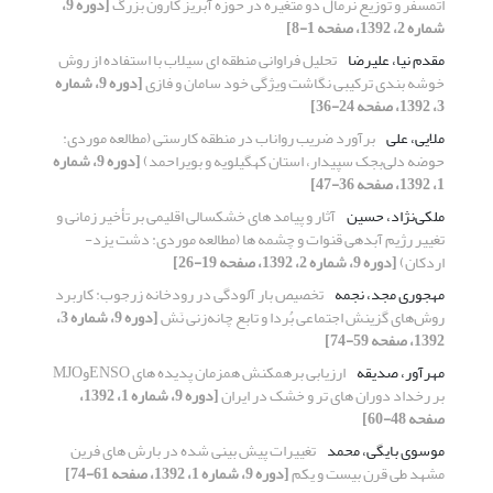
اتمسفر و توزیع نرمال دو متغیره در حوزه آبریز کارون بزرگ
[دوره 9،
شماره 2، 1392، صفحه 1-8]
مقدم نیا، علیرضا
تحلیل فراوانی منطقه ای سیلاب با استفاده از روش
خوشه بندی ترکیبی نگاشت ویژگی خود سامان و فازی
[دوره 9، شماره
3، 1392، صفحه 24-36]
ملایی، علی
برآورد ضریب رواناب در منطقه کارستی (مطالعه موردی:
حوضه دلی‌بجک سپیدار، استان کهگیلویه و بویراحمد)
[دوره 9، شماره
1، 1392، صفحه 36-47]
ملکی‌نژاد، حسین
آثار و پیامد های خشکسالی اقلیمی بر تأخیر زمانی و
تغییر رژیم آبدهی قنوات و چشمه ها (مطالعه موردی: دشت یزد-
اردکان)
[دوره 9، شماره 2، 1392، صفحه 19-26]
مهجوری مجد، نجمه
تخصیص بار آلودگی در رودخانه‌ زرجوب: کاربرد
روش‌های گزینش اجتماعی بُردا و تابع چانه‌زنی نَش
[دوره 9، شماره 3،
1392، صفحه 59-74]
مهرآور، صدیقه
ارزیابی برهمکنش همزمان پدیده های ENSOوMJO
بر رخداد دوران های تر و خشک در ایران
[دوره 9، شماره 1، 1392،
صفحه 48-60]
موسوی بایگی، محمد
تغییرات پیش بینی شده در بارش های فرین
مشهد طی قرن بیست و یکم
[دوره 9، شماره 1، 1392، صفحه 61-74]