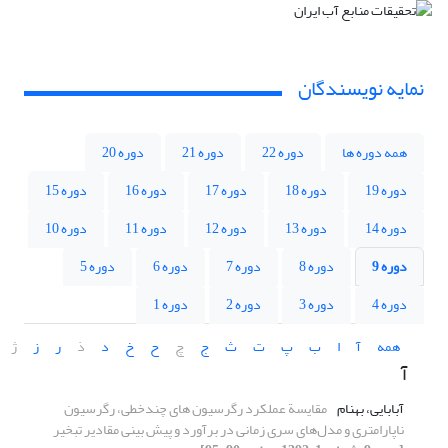
نمایه نویسندگان
همه دوره ها
دوره 22
دوره 21
دوره 20
دوره 19
دوره 18
دوره 17
دوره 16
دوره 15
دوره 14
دوره 13
دوره 12
دوره 11
دوره 10
دوره 9
دوره 8
دوره 7
دوره 6
دوره 5
دوره 4
دوره 3
دوره 2
دوره 1
همه
آ
ا
ب
پ
ت
ث
ج
چ
ح
خ
د
ذ
ر
ز
ژ
آ
آبابایی، بهنام
مقایسة عملکرد رگرسیون های چندخطی، رگرسیون
ناپارامتری و مدل‌های سری زمانی در برآورد و پیش بینی مقادیر تبخیر