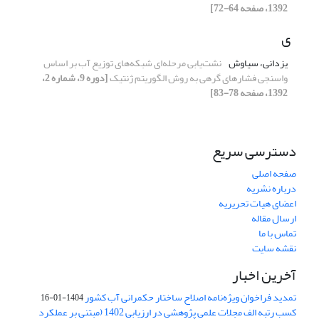
1392، صفحه 64-72]
ی
یزدانی، سیاوش
نشت‌یابی مرحله‌ای شبکه‌های توزیع آب بر اساس
واسنجی فشارهای گرهی به روش الگوریتم ژنتیک
[دوره 9، شماره 2،
1392، صفحه 78-83]
دسترسی سریع
صفحه اصلی
درباره نشریه
اعضای هیات تحریریه
ارسال مقاله
تماس با ما
نقشه سایت
آخرین اخبار
تمدید فراخوان ویژه‌نامه اصلاح ساختار حکمرانی آب کشور
1404-01-16
کسب رتبه الف مجلات علمی پژوهشی در ارزیابی 1402 (مبتنی بر عملکرد