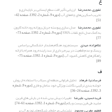
غ
غفوری، محمدرضا
ارزیابی تأثیر افت سطح ایستابی بر ناپایداری و
تخریب اسکرین‌‌های چاه‌‌های آب
[دوره 9، شماره 2، 1392، صفحه 42-
51]
غفوری، محمدرضا
مدل سازی پیوسته جریان روزانه رودخانه کارون
به کمک مدل تابع تلفات SMA
[دوره 9، شماره 2، 1392، صفحه 73-
77]
غلام‌زاده، مهدی
سیستم زود هنگام هشدار خشکسالی براساس
ریسک و عدم قطعیت در بهره‌برداری از سد زاینده رود همراه با ارائه
راهکارهای کاهش کمبود آب
[دوره 9، شماره 1، 1392، صفحه 75-
89]
ف
فرسادنیا، فرهاد
تحلیل فراوانی منطقه ای سیلاب با استفاده از روش
خوشه بندی ترکیبی نگاشت ویژگی خود سامان و فازی
[دوره 9، شماره
3، 1392، صفحه 24-36]
فریدحسینی، علیرضا
تغییرات پیش بینی شده در بارش های فرین
مشهد طی قرن بیست و یکم
[دوره 9، شماره 1، 1392، صفحه 61-74]
فغفور مغربی، محمود
نشت‌یابی مرحله‌ای شبکه‌های توزیع آب بر