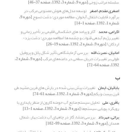
سلسله مراتب زوجی
[دوره 9، شماره 3، 1392، صفحه 37-46]
اصغری مقدم، اصغر
توسعه مدل‌های هوش مصنوعی مرکب در
برآورد قابلیت انتقال آبخوان، مطالعه موردی: دشت تسوج
[دوره 9،
شماره 1، 1392، صفحه 1-14]
اکرامی، محمد
آثار و پیامد های خشکسالی اقلیمی بر تأخیر زمانی و
تغییر رژیم آبدهی قنوات و چشمه ها (مطالعه موردی: دشت یزد-
اردکان)
[دوره 9، شماره 2، 1392، صفحه 19-26]
امانیان، نصرت الله
بررسی آزمایشگاهی تأثیر شکل پلان و پروفیل
طولی بر تغییـرات جریان سطحی در دامنه‌های مرکب
[دوره 9، شماره 2،
1392، صفحه 64-72]
ب
بابائیان، ایمان
تغییرات پیش بینی شده در بارش های فرین مشهد طی
قرن بیست و یکم
[دوره 9، شماره 1، 1392، صفحه 61-74]
باقری، علی
تحلیل سیستم منابع آب حوضه کارون از منظر پایداری با
رویکرد پویایی سیستم‌ها
[دوره 9، شماره 3، 1392، صفحه 1-13]
براتی، مهرداد
بررسی منشاء گاز در چاههای آب دشت بهار، شمال
همدان
[دوره 9، شماره 3، 1392، صفحه 99-102]
بردی شیخ، واحد
ارزیابی روند رسوبدهی و بررسی ارتباط آن با مقادیر