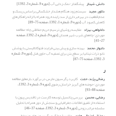
دانش، شهناز
پیشگفتار: نمک زدایی آب
[دوره 9، شماره 3، 1392]
دلاور، مجید
سیستم زود هنگام هشدار خشکسالی براساس ریسک و
عدم قطعیت در بهره‌برداری از سد زاینده رود همراه با ارائه راهکارهای
کاهش کمبود آب
[دوره 9، شماره 1، 1392، صفحه 75-89]
دلخواهی، بهزاد
مقایسه روشهای ترسیم حریم حفاظتی چاه؛ مطالعه
موردی: چاه‌های شرب شهر همدان
[دوره 9، شماره 2، 1392، صفحه
27-41]
دلنواز، محمد
بهینه سازی و پیش بینی فرایند فتوکاتالیستی با پوشش
نانو ذرات تیتانیا بر سطح بتن برای تصفیه آب حاوی فنل
[دوره 9، شماره
3، 1392، صفحه 75-87]
ر
رضائی پژند، حجت
کاربرد رگرسیون مارس در برآورد بارمعلق مطالعه
موردی: حوضه های آبریز خراسان رضوی
[دوره 9، شماره 3، 1392،
صفحه 88-93]
رضایی، محسن
بررسی پتانسیل توسعه کارست در تاقدیس پیون با
استفاده از تلفیق اطلاعات جغرافیایی و سنجش از دور همراه با تحلیل
سلسله مراتب زوجی
[دوره 9، شماره 3، 1392، صفحه 37-46]
رمضائی اعتدالی، هادی
مقایسة عملکرد رگرسیون های چندخطی،