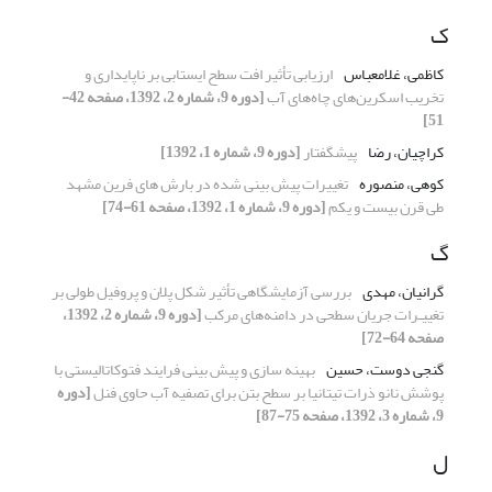
ک
کاظمی، غلامعباس
ارزیابی تأثیر افت سطح ایستابی بر ناپایداری و
تخریب اسکرین‌‌های چاه‌‌های آب
[دوره 9، شماره 2، 1392، صفحه 42-
51]
کراچیان، رضا
پیشگفتار
[دوره 9، شماره 1، 1392]
کوهی، منصوره
تغییرات پیش بینی شده در بارش های فرین مشهد
طی قرن بیست و یکم
[دوره 9، شماره 1، 1392، صفحه 61-74]
گ
گرانیان، مهدی
بررسی آزمایشگاهی تأثیر شکل پلان و پروفیل طولی بر
تغییـرات جریان سطحی در دامنه‌های مرکب
[دوره 9، شماره 2، 1392،
صفحه 64-72]
گنجی دوست، حسین
بهینه سازی و پیش بینی فرایند فتوکاتالیستی با
پوشش نانو ذرات تیتانیا بر سطح بتن برای تصفیه آب حاوی فنل
[دوره
9، شماره 3، 1392، صفحه 75-87]
ل