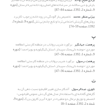
بارش و دبی سالانه در سرشاخه های اصلی رودخانه تیره لرستان
[دوره
9، شماره 2، 1392، صفحه 84-87]
بیژنی منظر، محمد
تخصیص بار آلودگی در رودخانه‌ زرجوب: کاربرد
روش‌های گزینش اجتماعی بُردا و تابع چانه‌زنی نَش
[دوره 9، شماره 3،
1392، صفحه 59-74]
پ
پرهمت، جهانگیر
برآورد ضریب رواناب در منطقه کارستی (مطالعه
موردی: حوضه دلی‌بجک سپیدار، استان کهگیلویه و بویراحمد)
[دوره
9، شماره 1، 1392، صفحه 36-47]
پرهمت، رسول
برآورد ضریب رواناب در منطقه کارستی (مطالعه
موردی: حوضه دلی‌بجک سپیدار، استان کهگیلویه و بویراحمد)
[دوره
9، شماره 1، 1392، صفحه 36-47]
ت
تلوری، عبدالرسول
آشکارسازی تغییر اقلیم و نسبت دهی آن به
گازهای گلخانه ای با استفاده از مدل های گردش عمومی اقیانوس-
اتمسفر و توزیع نرمال دو متغیره در حوزه آبریز کارون بزرگ
[دوره 9،
شماره 2، 1392، صفحه 1-8]