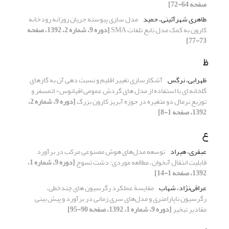
صفحه 64-72]
طاهری شهرآئینی، حمید
مدل سازی پیوسته جریان روزانه رودخانه
کارون به کمک مدل تابع تلفات SMA
[دوره 9، شماره 2، 1392، صفحه
73-77]
ظ
ظهرابی، نرگس
آشکارسازی تغییر اقلیم و نسبت دهی آن به گازهای
گلخانه ای با استفاده از مدل های گردش عمومی اقیانوس- اتمسفر و
توزیع نرمال دو متغیره در حوزه آبریز کارون بزرگ
[دوره 9، شماره 2،
1392، صفحه 1-8]
ع
عبقری، هیراد
توسعه مدل‌های هوش مصنوعی مرکب در برآورد
قابلیت انتقال آبخوان، مطالعه موردی: دشت تسوج
[دوره 9، شماره 1،
1392، صفحه 1-14]
عراقی‌نژاد، شهاب
مقایسة عملکرد رگرسیون های چندخطی،
رگرسیون ناپارامتری و مدل‌های سری زمانی در برآورد و پیش بینی
مقادیر تبخیر
[دوره 9، شماره 1، 1392، صفحه 90-95]