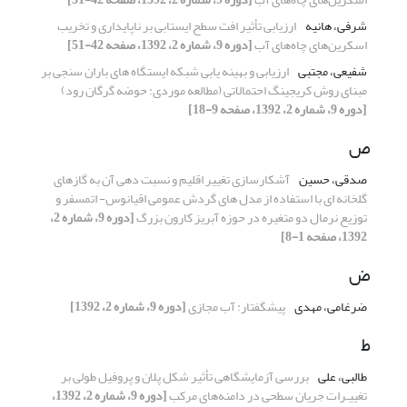
شرفی، هانیه
ارزیابی تأثیر افت سطح ایستابی بر ناپایداری و تخریب
اسکرین‌‌های چاه‌‌های آب
[دوره 9، شماره 2، 1392، صفحه 42-51]
شفیعی، مجتبی
ارزیابی و بهینه یابی شبکه ایستگاه های باران سنجی بر
مبنای روش کریجینگ احتمالاتی (مطالعه موردی: حوضه گرگان رود)
[دوره 9، شماره 2، 1392، صفحه 9-18]
ص
صدقی، حسین
آشکارسازی تغییر اقلیم و نسبت دهی آن به گازهای
گلخانه ای با استفاده از مدل های گردش عمومی اقیانوس- اتمسفر و
توزیع نرمال دو متغیره در حوزه آبریز کارون بزرگ
[دوره 9، شماره 2،
1392، صفحه 1-8]
ض
ضرغامی، مهدی
پیشگفتار: آب مجازی
[دوره 9، شماره 2، 1392]
ط
طالبی، علی
بررسی آزمایشگاهی تأثیر شکل پلان و پروفیل طولی بر
تغییـرات جریان سطحی در دامنه‌های مرکب
[دوره 9، شماره 2، 1392،