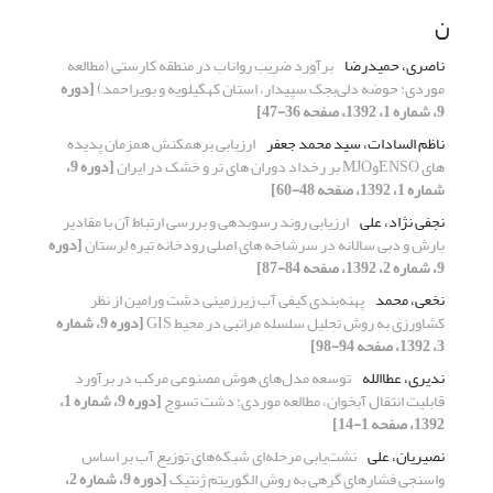
ن
ناصری، حمیدرضا
برآورد ضریب رواناب در منطقه کارستی (مطالعه
موردی: حوضه دلی‌بجک سپیدار، استان کهگیلویه و بویراحمد)
[دوره
9، شماره 1، 1392، صفحه 36-47]
ناظم السادات، سید محمد جعفر
ارزیابی برهمکنش همزمان پدیده
های ENSOوMJO بر رخداد دوران های تر و خشک در ایران
[دوره 9،
شماره 1، 1392، صفحه 48-60]
نجفی نژاد، علی
ارزیابی روند رسوبدهی و بررسی ارتباط آن با مقادیر
بارش و دبی سالانه در سرشاخه های اصلی رودخانه تیره لرستان
[دوره
9، شماره 2، 1392، صفحه 84-87]
نخعی، محمد
پهنه‌بندی کیفی آب زیرزمینی دشت ورامین از نظر
کشاورزی به روش تحلیل سلسله مراتبی در محیط GIS
[دوره 9، شماره
3، 1392، صفحه 94-98]
ندیری، عطاالله
توسعه مدل‌های هوش مصنوعی مرکب در برآورد
قابلیت انتقال آبخوان، مطالعه موردی: دشت تسوج
[دوره 9، شماره 1،
1392، صفحه 1-14]
نصیریان، علی
نشت‌یابی مرحله‌ای شبکه‌های توزیع آب بر اساس
واسنجی فشارهای گرهی به روش الگوریتم ژنتیک
[دوره 9، شماره 2،