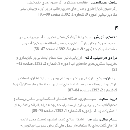
لیاقت، عبدالمجید
مقایسة عملکرد رگرسیون های چندخطی،
رگرسیون ناپارامتری و مدل‌های سری زمانی در برآورد و پیش بینی
مقادیر تبخیر
[دوره 9، شماره 1، 1392، صفحه 90-95]
م
محمدی، کورش
تهیه رابط گرافیکی مدل مدیریت آب زیرزمینی در
مدیریت بهره برداری از آب های زیرزمینی (مطالعه موردی: آبخوان
دشت شهرکرد)
[دوره 9، شماره 3، 1392، صفحه 47-58]
مرادی هرسینی، کاظم
ارزیابی تأثیر افت سطح ایستابی بر ناپایداری و
تخریب اسکرین‌‌های چاه‌‌های آب
[دوره 9، شماره 2، 1392، صفحه 42-
51]
مردیان، مهدی
ارزیابی روند رسوبدهی و بررسی ارتباط آن با مقادیر
بارش و دبی سالانه در سرشاخه های اصلی رودخانه تیره لرستان
[دوره
9، شماره 2، 1392، صفحه 84-87]
مرید، سعید
سیستم زود هنگام هشدار خشکسالی براساس ریسک و
عدم قطعیت در بهره‌برداری از سد زاینده رود همراه با ارائه راهکارهای
کاهش کمبود آب
[دوره 9، شماره 1، 1392، صفحه 75-89]
مساح بوانی، علیرضا
آشکارسازی تغییر اقلیم و نسبت دهی آن به
گازهای گلخانه ای با استفاده از مدل های گردش عمومی اقیانوس-