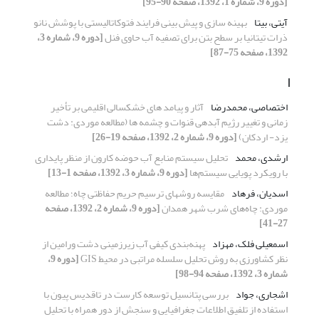
[دوره 9، شماره 1، 1392، صفحه 90-95]
آیتی، بیتا
بهینه سازی و پیش بینی فرایند فتوکاتالیستی با پوشش نانو
ذرات تیتانیا بر سطح بتن برای تصفیه آب حاوی فنل
[دوره 9، شماره 3،
1392، صفحه 75-87]
ا
اختصاصی، محمدرضا
آثار و پیامد های خشکسالی اقلیمی بر تأخیر
زمانی و تغییر رژیم آبدهی قنوات و چشمه ها (مطالعه موردی: دشت
یزد- اردکان)
[دوره 9، شماره 2، 1392، صفحه 19-26]
ارشدی، محمد
تحلیل سیستم منابع آب حوضه کارون از منظر پایداری
با رویکرد پویایی سیستم‌ها
[دوره 9، شماره 3، 1392، صفحه 1-13]
اسدیان، فرهاد
مقایسه روشهای ترسیم حریم حفاظتی چاه؛ مطالعه
موردی: چاه‌های شرب شهر همدان
[دوره 9، شماره 2، 1392، صفحه
27-41]
اسمعیلی فلک، مهزاد
پهنه‌بندی کیفی آب زیرزمینی دشت ورامین از
نظر کشاورزی به روش تحلیل سلسله مراتبی در محیط GIS
[دوره 9،
شماره 3، 1392، صفحه 94-98]
اشجاری، جواد
بررسی پتانسیل توسعه کارست در تاقدیس پیون با
استفاده از تلفیق اطلاعات جغرافیایی و سنجش از دور همراه با تحلیل