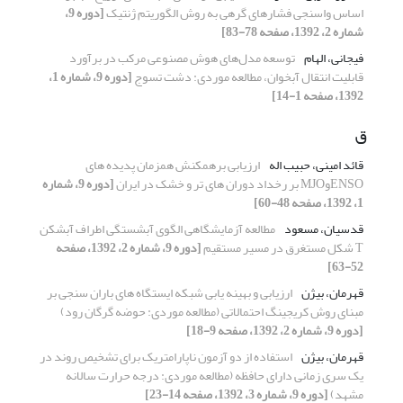
اساس واسنجی فشارهای گرهی به روش الگوریتم ژنتیک
[دوره 9،
شماره 2، 1392، صفحه 78-83]
فیجانی، الهام
توسعه مدل‌های هوش مصنوعی مرکب در برآورد
قابلیت انتقال آبخوان، مطالعه موردی: دشت تسوج
[دوره 9، شماره 1،
1392، صفحه 1-14]
ق
قائد امینی، حبیب اله
ارزیابی برهمکنش همزمان پدیده های
ENSOوMJO بر رخداد دوران های تر و خشک در ایران
[دوره 9، شماره
1، 1392، صفحه 48-60]
قدسیان، مسعود
مطالعه آزمایشگاهی الگوی آبشستگی اطراف آبشکن
T شکل مستغرق در مسیر مستقیم
[دوره 9، شماره 2، 1392، صفحه
52-63]
قهرمان، بیژن
ارزیابی و بهینه یابی شبکه ایستگاه های باران سنجی بر
مبنای روش کریجینگ احتمالاتی (مطالعه موردی: حوضه گرگان رود)
[دوره 9، شماره 2، 1392، صفحه 9-18]
قهرمان، بیژن
استفاده از دو آزمون ناپارامتریک برای تشخیص روند در
یک سری زمانی دارای حافظه (مطالعه موردی: درجه حرارت سالانه
مشهد)
[دوره 9، شماره 3، 1392، صفحه 14-23]