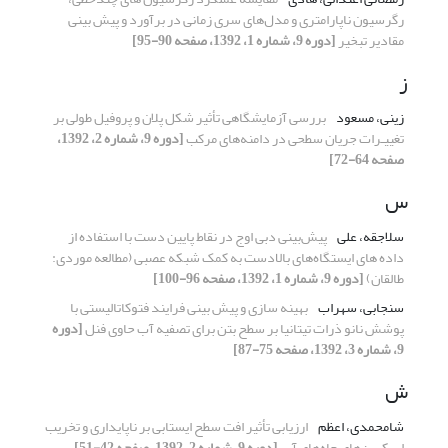
رگرسیون ناپارامتری و مدل‌های سری زمانی در برآورد و پیش بینی
مقادیر تبخیر
[دوره 9، شماره 1، 1392، صفحه 90-95]
ز
زینی، مسعود
بررسی آزمایشگاهی تأثیر شکل پلان و پروفیل طولی بر
تغییـرات جریان سطحی در دامنه‌های مرکب
[دوره 9، شماره 2، 1392،
صفحه 64-72]
س
سلاجقه، علی
پیش‌بینی دبی اوج در نقاط پایین دست با استفاده از
داده های ایستگاه‌های بالادست به کمک شبکه عصبی (مطالعه موردی:
طالقان)
[دوره 9، شماره 1، 1392، صفحه 96-100]
سنجابی، سهراب
بهینه سازی و پیش بینی فرایند فتوکاتالیستی با
پوشش نانو ذرات تیتانیا بر سطح بتن برای تصفیه آب حاوی فنل
[دوره
9، شماره 3، 1392، صفحه 75-87]
ش
شامحمدی، اعظم
ارزیابی تأثیر افت سطح ایستابی بر ناپایداری و تخریب
اسکرین‌‌های چاه‌‌های آب
[دوره 9، شماره 2، 1392، صفحه 42-51]