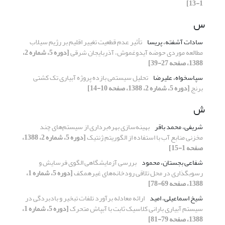
1-13]
س
سادات آشفته، پریسا
تأثیر عدم قطعیت تغییر اقلیم بر رژیم سیلاب
مطالعه موردی حوضه آیدوغموش، آذربایجان شرقی
[دوره 5، شماره 2،
1388، صفحه 27-39]
سپاسخواه، علیرضا
تحلیل سیستمی بازده پروژه آبیاری تک کشتی
برنج
[دوره 5، شماره 2، 1388، صفحه 10-14]
ش
شریفی، محمد باقر
بهینه‌‍‍‌‌سازی بهره‌برداری از سیستم‌های چند
مخزنی منابع آب با استفاده از الگوریتم ژنتیک
[دوره 5، شماره 2، 1388،
صفحه 1-15]
شفاعی بجستان، محمود
بررسی آزمایشگاهی الگوی فرسایش و
رسوبگذاری در محل تلاقی رودخانه‌های غیرهمکف
[دوره 5، شماره 1،
1388، صفحه 69-78]
شیخ اسماعیلی، امید
ارائه معادله برآورد تلفات تبخیر و بادبردگی در
سیستم آبیاری بارانی کلاسیک ثابت با آبپاش متحرک
[دوره 5، شماره 1،
1388، صفحه 79-81]