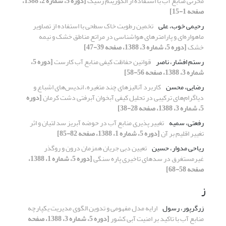
مخزنی منابع آب با استفاده از الگوریتم ژنتیک
[دوره 5، شماره 2، 1388،
صفحه 1-15]
رحیمی خوب، علی
تخمین رطوبت خاک سطحی با استفاده از تصاویر
ماهواره‌ای و پارامترهای هواشناسی در مراتع مناطق خشک و نیمه
خشک
[دوره 5، شماره 3، 1388، صفحه 39-47]
رستم افشار، ناصر
قوانین حفاظت کیفی منابع آب کارست
[دوره 5،
شماره 3، 1388، صفحه 56-58]
رضایی، محسن
کاربرد آنالیزهای چند متغیره، اندیس‌های اشباع و
دیاگرام‌های ترکیبی در تحلیل کیفی آبخوان آبرفتی دشت کرمان
[دوره
5، شماره 3، 1388، صفحه 28-38]
رفعتی، سمیه
تغییر پذیری منابع آب در حوضه آبریز سد لتیان و اثر
تغییر اقلیم بر آن
[دوره 5، شماره 1، 1388، صفحه 82-85]
ریاحی مدوار، حسین
تعیین دبی جریان همزمان درون و روگذر
غیرمستغرق در سدهای تاخیری پاره سنگی
[دوره 5، شماره 1، 1388،
صفحه 58-68]
ز
زرگرپور، رسول
ارایه مدل مفهومی و تدوین الگوی مدیریت یکپارچه
منابع آب با تاکید بر امنیت آبی کشور
[دوره 5، شماره 3، 1388، صفحه