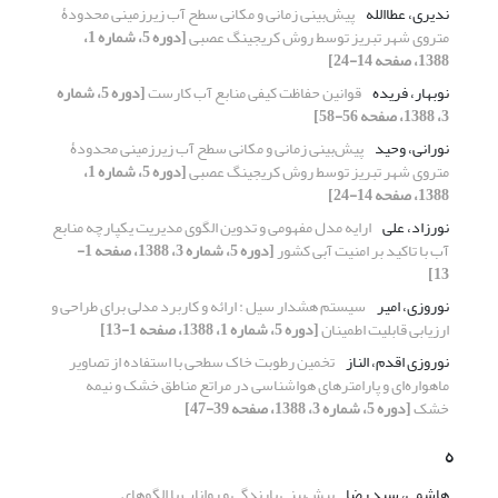
ندیری، عطاالله
پیش‌بینی زمانی و مکانی سطح آب‌ زیرزمینی محدودۀ
متروی شهر تبریز توسط روش کریجینگ عصبی
[دوره 5، شماره 1،
1388، صفحه 14-24]
نوبهار، فریده
قوانین حفاظت کیفی منابع آب کارست
[دوره 5، شماره
3، 1388، صفحه 56-58]
نورانی، وحید
پیش‌بینی زمانی و مکانی سطح آب‌ زیرزمینی محدودۀ
متروی شهر تبریز توسط روش کریجینگ عصبی
[دوره 5، شماره 1،
1388، صفحه 14-24]
نورزاد، علی
ارایه مدل مفهومی و تدوین الگوی مدیریت یکپارچه منابع
آب با تاکید بر امنیت آبی کشور
[دوره 5، شماره 3، 1388، صفحه 1-
13]
نوروزی، امیر
سیستم هشدار سیل : ارائه و کاربرد مدلی برای طراحی و
ارزیابی قابلیت اطمینان
[دوره 5، شماره 1، 1388، صفحه 1-13]
نوروزی اقدم، الناز
تخمین رطوبت خاک سطحی با استفاده از تصاویر
ماهواره‌ای و پارامترهای هواشناسی در مراتع مناطق خشک و نیمه
خشک
[دوره 5، شماره 3، 1388، صفحه 39-47]
ه
هاشمی، سید رضا
پیش‌بینی بارندگی و رواناب با الگوهای