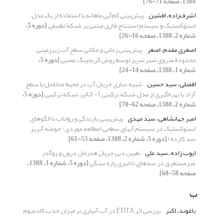
1388، صفحه 71-76]
اشرف‌زاده، افشین
پیش‌بینی کم‌آبی‌ ماهانه با استفاده از یک مدل
استوکستیک و سیستم استنتاج فازی مبتنی بر شبکة تطبیقی
[دوره 5،
شماره 2، 1388، صفحه 16-26]
اصغری مقدم، اصغر
پیش‌بینی زمانی و مکانی سطح آب‌ زیرزمینی
محدودۀ متروی شهر تبریز توسط روش کریجینگ عصبی
[دوره 5،
شماره 1، 1388، صفحه 14-24]
افضلی، سید حسین
شبیه سازی جریان آب در محیط متخلخل با سطح
آزاد با بهره‌گیری از مدل شبکه ترکیبی 1- آنالیز شبکه ترکیبی
[دوره 5،
شماره 2، 1388، صفحه 62-70]
امیر جهانشاهی، سید مهدی
پیش‌بینی بارندگی و رواناب با الگوهای
استوکستیک در سیستم آبهای سطحی (مطالعه موردی : حوضه آبریز
سد کارده)
[دوره 5، شماره 2، 1388، صفحه 53-61]
ایوب زاده، سید علی
تعیین دبی جریان همزمان درون و روگذر
غیرمستغرق در سدهای تاخیری پاره سنگی
[دوره 5، شماره 1، 1388،
صفحه 58-68]
ب
باغوند، اکبر
بررسی اثر EDTA در آب آبیاری بر میزان جذب کادمیوم