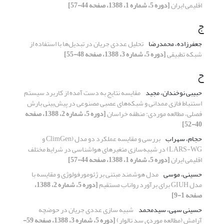
اقلیمی ایران
[دوره 5، شماره 1، 1388، صفحه 44-57]
ج
جعفرزاده، محمدرضا
تحلیل عددی جریان در تبدیل‌ها با استفاده از
شبکه تطبیقی
[دوره 5، شماره 3، 1388، صفحه 48-55]
ح
حبیبی نوخندان، مجید
مقایسه نتایج به دست آمده از کاربرد سیستم
استنباط فازی ممدانی و شبکه‌های عصبی مصنوعی در پیش‌بینی بارش
فصلی، مطالعه موردی: منطقه خراسان
[دوره 5، شماره 2، 1388، صفحه
40-52]
حجام، سهراب
بررسی و مقایسه عملکرد دو مدل (ClimGen و
LARS-WG) در شبیه‌سازی متغیرهای هواشناسی در شرایط مختلف
اقلیمی ایران
[دوره 5، شماره 1، 1388، صفحه 44-57]
حسینی، موسی
مدل هوشمند مبتنی بر ژئومورفولوژی و مقایسه با
مدل GIUH برای برآورد رواناب مستقیم
[دوره 5، شماره 2، 1388،
صفحه 1-9]
حسینی سهی، سیدمحمد
شبیه سازی عددی جریان در حوضچه
آرامش (مطالعه موردی سد تالوار)
[دوره 5، شماره 3، 1388، صفحه 59-