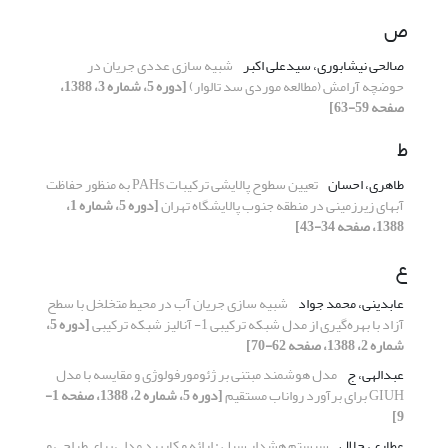
ص
صالحی نیشابوری، سیدعلی اکبر
شبیه سازی عددی جریان در
حوضچه آرامش (مطالعه موردی سد تالوار)
[دوره 5، شماره 3، 1388،
صفحه 59-63]
ط
طاهری، احسان
تعیین سطوح پالایشی ترکیبات PAHs به منظور حفاظت
آبهای زیرزمینی در منطقه جنوب پالایشگاه تهران
[دوره 5، شماره 1،
1388، صفحه 34-43]
ع
عابدینی، محمد جواد
شبیه سازی جریان آب در محیط متخلخل با سطح
آزاد با بهره‌گیری از مدل شبکه ترکیبی 1- آنالیز شبکه ترکیبی
[دوره 5،
شماره 2، 1388، صفحه 62-70]
عبدالهی، ج
مدل هوشمند مبتنی بر ژئومورفولوژی و مقایسه با مدل
GIUH برای برآورد رواناب مستقیم
[دوره 5، شماره 2، 1388، صفحه 1-
9]
عطاری، جلال
سیستم هشدار سیل : ارائه و کاربرد مدلی برای طراحی و