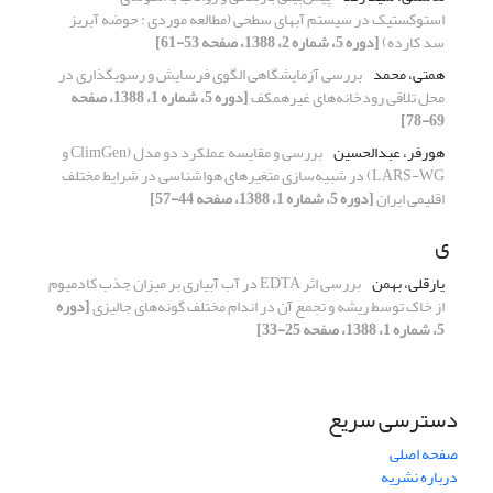
استوکستیک در سیستم آبهای سطحی (مطالعه موردی : حوضه آبریز
سد کارده)
[دوره 5، شماره 2، 1388، صفحه 53-61]
همتی، محمد
بررسی آزمایشگاهی الگوی فرسایش و رسوبگذاری در
محل تلاقی رودخانه‌های غیرهمکف
[دوره 5، شماره 1، 1388، صفحه
69-78]
هورفر، عبدالحسین
بررسی و مقایسه عملکرد دو مدل (ClimGen و
LARS-WG) در شبیه‌سازی متغیرهای هواشناسی در شرایط مختلف
اقلیمی ایران
[دوره 5، شماره 1، 1388، صفحه 44-57]
ی
یارقلی، بهمن
بررسی اثر EDTA در آب آبیاری بر میزان جذب کادمیوم
از خاک توسط ریشه و تجمع آن در اندام مختلف گونه‌های جالیزی
[دوره
5، شماره 1، 1388، صفحه 25-33]
دسترسی سریع
صفحه اصلی
درباره نشریه