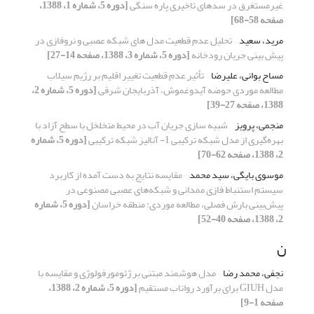
غیرمستغرق در سدهای تاخیری پاره سنگی
[دوره 5، شماره 1، 1388،
صفحه 58-68]
مرید، سعید
تحلیل عدم قطعیت مدل های شبکه عصبی و نروفازی در
پیش بینی جریان رودخانه
[دوره 5، شماره 3، 1388، صفحه 14-27]
مساح بوانی، علیرضا
تأثیر عدم قطعیت تغییر اقلیم بر رژیم سیلاب
مطالعه موردی حوضه آیدوغموش، آذربایجان شرقی
[دوره 5، شماره 2،
1388، صفحه 27-39]
منجمی، پرویز
شبیه سازی جریان آب در محیط متخلخل با سطح آزاد با
بهره‌گیری از مدل شبکه ترکیبی 1- آنالیز شبکه ترکیبی
[دوره 5، شماره
2، 1388، صفحه 62-70]
موسوی بایگی، سید محمد
مقایسه نتایج به دست آمده از کاربرد
سیستم استنباط فازی ممدانی و شبکه‌های عصبی مصنوعی در
پیش‌بینی بارش فصلی، مطالعه موردی: منطقه خراسان
[دوره 5، شماره
2، 1388، صفحه 40-52]
ن
نجفی، محمد رضا
مدل هوشمند مبتنی بر ژئومورفولوژی و مقایسه با
مدل GIUH برای برآورد رواناب مستقیم
[دوره 5، شماره 2، 1388،
صفحه 1-9]