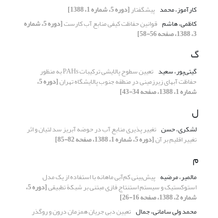
کارآموز، محمد
پیشگفتار
[دوره 5، شماره 1، 1388]
کاظمی، هاشم
قوانین حفاظت کیفی منابع آب کارست
[دوره 5، شماره
3، 1388، صفحه 56-58]
گ
گیتی‌پور، سعید
تعیین سطوح پالایشی ترکیبات PAHs به منظور
حفاظت آبهای زیرزمینی در منطقه جنوب پالایشگاه تهران
[دوره 5،
شماره 1، 1388، صفحه 34-43]
ل
لشکری، حسن
تغییر پذیری منابع آب در حوضه آبریز سد لتیان و اثر
تغییر اقلیم بر آن
[دوره 5، شماره 1، 1388، صفحه 82-85]
م
مالمیر، مرضیه
پیش‌بینی کم‌آبی‌ ماهانه با استفاده از یک مدل
استوکستیک و سیستم استنتاج فازی مبتنی بر شبکة تطبیقی
[دوره 5،
شماره 2، 1388، صفحه 16-26]
محمد ولی سامانی، جمال
تعیین دبی جریان همزمان درون و روگذر