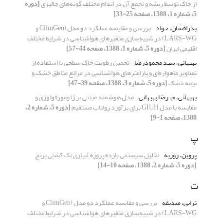
از خاک توسط ریشه و تجمع آن در اندام مختلف گونه‌های جالیزی
[دوره
5، شماره 1، 1388، صفحه 25-33]
بذرافشان، جواد
بررسی و مقایسه عملکرد دو مدل (ClimGen و
LARS-WG) در شبیه‌سازی متغیرهای هواشناسی در شرایط مختلف
اقلیمی ایران
[دوره 5، شماره 1، 1388، صفحه 44-57]
بهبهانی، سید محمودرضا
تخمین رطوبت خاک سطحی با استفاده از
تصاویر ماهواره‌ای و پارامترهای هواشناسی در مراتع مناطق خشک و
نیمه خشک
[دوره 5، شماره 3، 1388، صفحه 39-47]
بهبهانی، م. رضا بهبهانی
مدل هوشمند مبتنی بر ژئومورفولوژی و
مقایسه با مدل GIUH برای برآورد رواناب مستقیم
[دوره 5، شماره 2،
1388، صفحه 1-9]
پ
پروین، روزبه
تحلیل سیستمی بازده پروژه آبیاری تک کشتی برنج
[دوره 5، شماره 2، 1388، صفحه 10-14]
ت
ترابی، صدیقه
بررسی و مقایسه عملکرد دو مدل (ClimGen و
LARS-WG) در شبیه‌سازی متغیرهای هواشناسی در شرایط مختلف