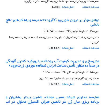
سمیه منصوری کارگر، محمود شفاعی بجستان، محمدرضا زایری
مشاهده مقاله
اصل مقاله
1.28 M
عوامل موثر بر میزان شوری و ECرودخانه میمه و راهکارهای علاج
بخشی
دوره 15، شماره 3، پاییز 1398، صفحه
348-353
حاجی کریمی، قباد رستمی زاد، علیرضا حسینی، سجاد مقدسی فر، احمدرضا
کریمی
مشاهده مقاله
اصل مقاله
338.68 K
مدل‌سازی و مدیریت کیفیت آب رودخانه با رویکرد کنترل آلودگی
در مبدأ به منظور تأمین سلامت آبزیان (مطالعه موردی: زرینه‌رود)
دوره 14، شماره 5، زمستان 1397، صفحه
57-70
محمدرضا بیگلری، سمیه سیما، مطهره سعادت پور
مشاهده مقاله
اصل مقاله
712.59 K
مقایسه مدلهای شبکه عصبی موجک، ماشین بردار پشتیبان و
برنامه ریزی بیان ژن در تخمین میزان اکسیژن محلول در اب