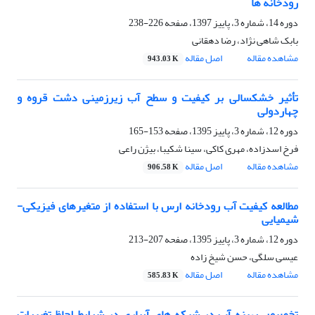
رودخانه ها
دوره 14، شماره 3، پاییز 1397، صفحه
226-238
بابک شاهی نژاد، رضا دهقانی
مشاهده مقاله
اصل مقاله
943.03 K
تأثیر خشکسالی بر کیفیت و سطح آب زیرزمینی دشت قروه و
چهاردولی
دوره 12، شماره 3، پاییز 1395، صفحه
153-165
فرخ اسدزاده، مهری کاکی، سینا شکیبا، بیژن راعی
مشاهده مقاله
اصل مقاله
906.58 K
مطالعه کیفیت آب رودخانه ارس با استفاده از متغیرهای ‏فیزیکی-
شیمیایی ‏ ‏
دوره 12، شماره 3، پاییز 1395، صفحه
207-213
عیسی سلگی، حسن شیخ زاده
مشاهده مقاله
اصل مقاله
585.83 K
تخصیص بهینه آب در شبکه های آبیاری در شرایط لحاظ تغییرات