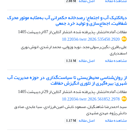
مشاهده مقاله
اصل مقاله
2.08 M
دیالکتیک آب و اجتماع: رصدخانه حکمرانی آب به‌مثابه موتور محرک
شفافیت، اجماع‌سازی و تولید خرد جمعی
مقالات آماده انتشار، پذیرفته شده، انتشار آنلاین از
07 اردیبهشت 1405
10.22034/iwrr.2026.535450.2920
علی باقری، نگین رسولی مجد، نوید وزوایی، محمد ارشدی، انوش نوری
اسفندیاری
مشاهده مقاله
اصل مقاله
1.51 M
از روان‌شناسی محیط‌زیستی تا سیاست‌گذاری در حوزه مدیریت آب
شهری: بهره‌گیری از تئوری انگیزش حفاظت
مقالات آماده انتشار، پذیرفته شده، انتشار آنلاین از
29 اردیبهشت 1405
10.22034/iwrr.2026.561852.2978
سید احمدرضا شاهنگیان، مسعود تابش، امین فرزادی، سبا عابدی، صادق
دانش پژوه، مهدی مشهدی
مشاهده مقاله
اصل مقاله
1.17 M