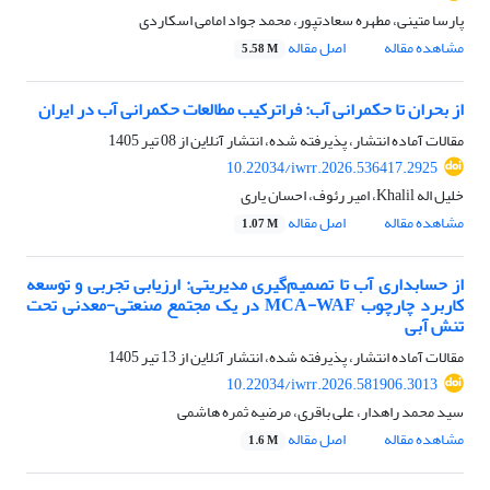
پارسا متینی، مطهره سعادتپور، محمد جواد امامی اسکاردی
مشاهده مقاله
اصل مقاله
5.58 M
از بحران تا حکمرانی آب: فراترکیب مطالعات حکمرانی آب در ایران
مقالات آماده انتشار، پذیرفته شده، انتشار آنلاین از
08 تیر 1405
10.22034/iwrr.2026.536417.2925
خلیل اله Khalil، امیر رئوف، احسان یاری
مشاهده مقاله
اصل مقاله
1.07 M
از حسابداری آب تا تصمیم‌گیری مدیریتی: ارزیابی تجربی و توسعه
کاربرد چارچوب MCA-WAF در یک مجتمع صنعتی-معدنی تحت
تنش آبی
مقالات آماده انتشار، پذیرفته شده، انتشار آنلاین از
13 تیر 1405
10.22034/iwrr.2026.581906.3013
سید محمد راهدار، علی باقری، مرضیه ثمره هاشمی
مشاهده مقاله
اصل مقاله
1.6 M