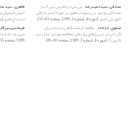
صادقی، سیدحمیدرضا
بررسی ارتباط بین دبی آب و
طاهری، سید مح
ماده آلی موجود در رسوبات معلق در حوزة آبخیز جنگلی
استان اصفهان ب
آموزشی کجور
[دوره 6، شماره 1، 1389، صفحه 63-55]
استنتاج فازی
[دوره 6، شما
صفوی، خداداد
مطالعه آزمایشگاهی پدیده جریان
طهماسبی بیرگان
گردابی در سرریزهای روزنه‌ای (مطالعه موردی: مدل سد
دبی رودخانه با 
کارون 3)
[دوره 6، شماره 2، 1389، صفحه 83-85]
1389، صفحه 35-41]