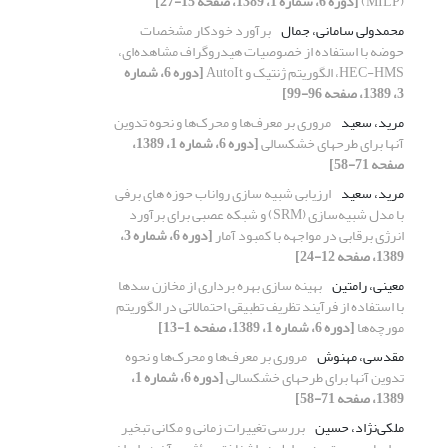
(MILP)
[دوره 6، شماره 1، 1389، صفحه 15-27]
محمدولی سامانی، جمال
برآورد خودکار مشخصات
حوضه با استفاده از خصوصیات هیدروگراف مشاهده‌ای،
HEC-HMS، الگوریتم ژنتیک و AutoIt
[دوره 6، شماره
3، 1389، صفحه 96-99]
مرید، سعید
مروری بر معرف‌ها و محرک‌ها و نحوه تدوین
آنها برای طرحهای خشکسالی
[دوره 6، شماره 1، 1389،
صفحه 71-58]
مرید، سعید
ارزیابی شبیه سازی رواناب حوزه های برفی
با مدل شبیه‌سازی (SRM) و شبکه عصبی برای برآورد
انرژی برقابی در مواجهه با کمبود آمار
[دوره 6، شماره 3،
1389، صفحه 12-24]
معینی، رامتین
بهینه سازی بهره برداری از مخازن سدها
با استفاده از فرآیند تظریف تطبیقی احتمالاتی در الگوریتم
مورچه‌ها
[دوره 6، شماره 1، 1389، صفحه 1-13]
مقدسی، مهنوش
مروری بر معرف‌ها و محرک‌ها و نحوه
تدوین آنها برای طرحهای خشکسالی
[دوره 6، شماره 1،
1389، صفحه 71-58]
ملکی‌نژاد، حسین
بررسی تغییرات زمانی و مکانی تبخیر