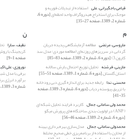
قیامی باجگیرانی، علی
استفاده از تبدیلات فوریه و
موجک برای استخراج هیدروگراف واحد لحظه‌ای
[دوره 6،
شماره 2، 1389، صفحه 27-35]
م
ن
ماروسی، مرتضی
مطالعه آزمایشگاهی پدیده جریان
نظیف، سارا
تحل
گردابی در سرریزهای روزنه‌ای (مطالعه موردی: مدل سد
کریجینگ با روش
کارون 3)
[دوره 6، شماره 2، 1389، صفحه 83-85]
صفحه 1-9]
مازینی، فرشته
تحلیل توزیع احتمال بارش سالانه
نوروزی، علی اکب
استان گلستان
[دوره 6، شماره 1، 1389، صفحه 51-55]
برآورد انرژی برق
محسنی، ندا
رابطه جدید برای اندازه گیری دبی رودخانه
شماره 3، 1389، صفحه 12-24]
با تزریق پیوسته ردیاب
[دوره 6، شماره 3، 1389، صفحه
35-41]
محمد ولی سامانی، جمال
کاربرد فرایند تحلیل شبکه ای
( ANP) در اولویت بندی ساختگاه های پرورش میگو
[دوره 6، شماره 2، 1389، صفحه 46-56]
محمدولی سامانی، جمال
مدل‌سازی بهره‌برداری بهینه
از مخازن با استفاده از برنامه‌ریزی خطی صحیح مختلط