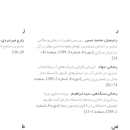
ر
ز
رحیمیان، محمد حسن
بررسی تغییرات زمانی و مکانی
زارع مهرجردی،
تبخیر بر اساس مهمترین عوامل هواشناختی مؤثر بر آن
مدیریت منابع آب
در ایران مرکزی
[دوره 6، شماره 3، 1389، صفحه 42-
28-38]
54]
رضائی، جواد
ارزیابی کارایی شرکت‌های آب و فاضلاب
شهری در بخش آب در استان‌های کشور با استفاده از
مدل برنامه‌ریزی ریاضی
[دوره 6، شماره 2، 1389، صفحه
74-82]
رضائی سنگدهی، سید ابراهیم
بهینه سازی بهره
برداری از مخازن سدها با استفاده از فرآیند تظریف
تطبیقی احتمالاتی در الگوریتم مورچه‌ها
[دوره 6، شماره
1، 1389، صفحه 1-13]
ص
ط