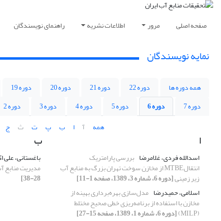
صفحه اصلی
مرور
اطلاعات نشریه
راهنمای نویسندگان
نمایه نویسندگان
همه دوره ها
دوره 22
دوره 21
دوره 20
دوره 19
دوره 7
دوره 6
دوره 5
دوره 4
دوره 3
دوره 2
همه
آ
ا
ب
پ
ت
ث
ج
ا
ب
اسدالله فردی، غلامرضا
بررسی پارامتریک
باغستانی، علی ا
انتقالMTBE از مخازن سوخت تهران بزرگ به منابع آب
مدیریت منابع آب
زیر زمینی
[دوره 6، شماره 3، 1389، صفحه 1-11]
28-38]
اسلامی، حمیدرضا
مدل‌سازی بهره‌برداری بهینه از
مخازن با استفاده از برنامه‌ریزی خطی صحیح مختلط
(MILP)
[دوره 6، شماره 1، 1389، صفحه 15-27]