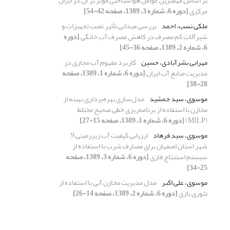
بر اساس مهمترین عوامل هواشناختی مؤثر بر آن در ایران
مرکزی
[دوره 6، شماره 3، 1389، صفحه 42-54]
ملکی نسب، احمد
بررسی میدانی تأثیر نصب تجهیزات و
شیرآلات کم مصرف در کاهش مصرف آب خانگی
[دوره
6، شماره 2، 1389، صفحه 36-45]
مهرابی بشرآبادی، حسین
کاربرد مفهوم آب مجازی در
مدیریت منابع آب ایران
[دوره 6، شماره 1، 1389، صفحه
28-38]
موسوی، سید جمشید
مدل‌سازی بهره‌برداری بهینه از
مخازن با استفاده از برنامه‌ریزی خطی صحیح مختلط
(MILP)
[دوره 6، شماره 1، 1389، صفحه 15-27]
موسوی، سید فرهاد
ارزیابی کیفیت آب زیرزمینی 9
شهر استان اصفهان برای مصارف شرب با استفاده از
سیستم استنتاج فازی
[دوره 6، شماره 3، 1389، صفحه
25-34]
موسوی، علی اکبر
مدل مدیریت مخازن آبی با استفاده از
تئوری بازی
[دوره 6، شماره 2، 1389، صفحه 14-26]