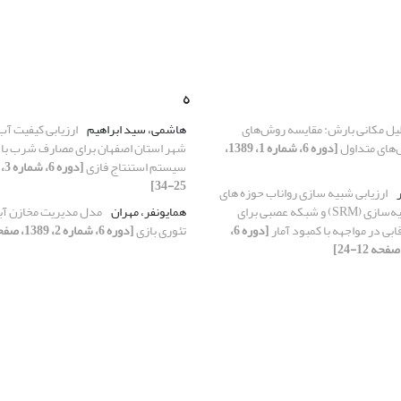
ه
یل مکانی بارش: مقایسه روش‌های
هاشمی، سید ابراهیم
‌های متداول
[دوره 6، شماره 1، 1389،
شهر استان اصفهان برای مصارف شرب با ا
سیستم استنتاج فازی
25-34]
ر
ارزیابی شبیه سازی رواناب حوزه های
برفی با مدل شبیه‌سازی (SRM) و شبکه عصبی برای
همایونفر، مهران
مدل مدیریت مخازن آبی 
ابی در مواجهه با کمبود آمار
[دوره 6،
تئوری بازی
[دوره 6، شماره 2، 1389، صفحه 14-26]