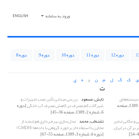
ورود به سامانه
ENGLISH
دوره 12
دوره 11
دوره 10
دوره 9
دوره 8
ق
ک
گ
ل
م
ن
و
ه
ی
ت
سیستم‌های
تابش، مسعود
بررسی میدانی تأثیر نصب تجهیزات و
[دوره 6، شماره 2، 1389، صفحه
شیرآلات کم مصرف در کاهش مصرف آب خانگی
[دوره
6، شماره 2، 1389، صفحه 36-45]
 و مکانی تبخیر
تشنه‌لب، محمد
مدل‌سازی بهره‌برداری هوشمند از
بر آن در ایران
مخازن با استفاده از برخورد گروهی با داده‌ها (GMDH)
[دوره 6، شماره 3، 1389، صفحه 55-67]