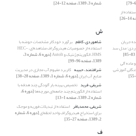
شماره 3، 1389، صفحه 12-24]
ستفاده از
ش
ده جریان
شاهوردی، کاظم
برآورد خودکار مشخصات حوضه با
موردی: مدل سد
استفاده از خصوصیات هیدروگراف مشاهده‌ای، HEC-
HMS، الگوریتم ژنتیک و AutoIt
[دوره 6، شماره 3،
1389، صفحه 96-99]
 ماده آلی
جنگلی آموزشی
شرافتمند، حبیبه
کاربرد مفهوم آب مجازی در مدیریت
منابع آب ایران
[دوره 6، شماره 1، 1389، صفحه 28-38]
شریفی، فرید
تخصیص بهینه بار آلودگی چند هدفه با
استفاده از الگوریتم چند جامعه‌ای مورچه‌ها
[دوره 6،
شماره 2، 1389، صفحه 1-13]
شریفی، محمدباقر
استفاده از تبدیلات فوریه و موجک
برای استخراج هیدروگراف واحد لحظه‌ای
[دوره 6، شماره
2، 1389، صفحه 27-35]
ف