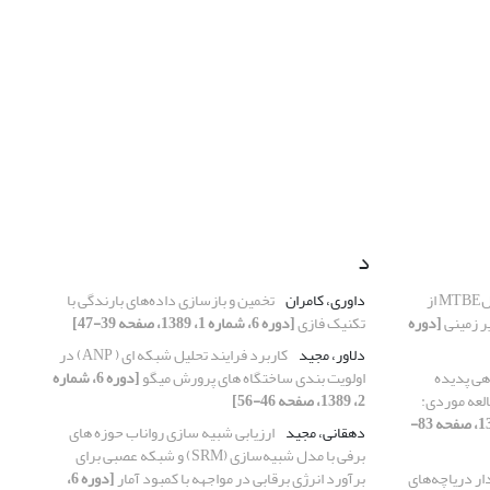
د
بررسی پارامتریک انتقالMTBE از
داوری، کامران
تخمین و بازسازی داده‌های بارندگی با
ر زمینی
[دوره
تکنیک فازی
[دوره 6، شماره 1، 1389، صفحه 39-47]
دلاور، مجید
کاربرد فرایند تحلیل شبکه ای ( ANP) در
هی پدیده
اولویت بندی ساختگاه های پرورش میگو
[دوره 6، شماره
العه موردی:
2، 1389، صفحه 46-56]
[دوره 6، شماره 2، 1389، صفحه 83-
دهقانی، مجید
ارزیابی شبیه سازی رواناب حوزه های
برفی با مدل شبیه‌سازی (SRM) و شبکه عصبی برای
دار دریاچه‌های
برآورد انرژی برقابی در مواجهه با کمبود آمار
[دوره 6،