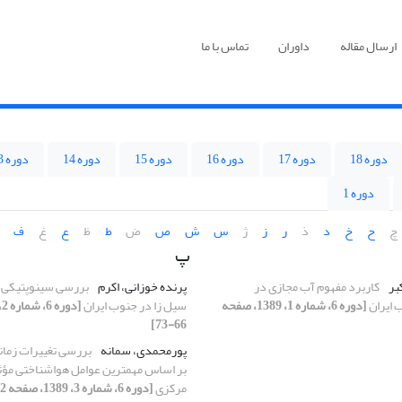
ارسال مقاله
داوران
تماس با ما
دوره 18
دوره 17
دوره 16
دوره 15
دوره 14
دوره 13
دوره 1
چ
ح
خ
د
ذ
ر
ز
ژ
س
ش
ص
ض
ط
ظ
ع
غ
ف
پ
کبر
کاربرد مفهوم آب مجازی در
پرنده خوزانی، اکرم
بررسی سینوپتیکی 
 ایران
[دوره 6، شماره 1، 1389، صفحه
سیل زا در جنوب ایران
66-73]
پورمحمدی، سمانه
بررسی تغییرات زمانی
بر اساس مهمترین عوامل هواشناختی مؤثر 
مرکزی
[دوره 6، شماره 3، 1389، صفحه 42-54]