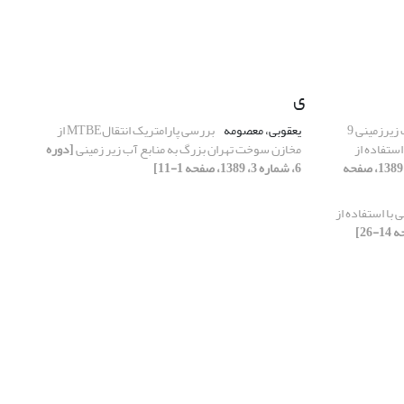
ی
ارزیابی کیفیت آب زیرزمینی 9
یعقوبی، معصومه
بررسی پارامتریک انتقالMTBE از
ستفاده از
مخازن سوخت تهران بزرگ به منابع آب زیر زمینی
[دوره
[دوره 6، شماره 3، 1389، صفحه
6، شماره 3، 1389، صفحه 1-11]
با استفاده از