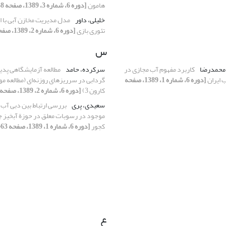
هامون
[دوره 6، شماره 3، 1389، صفحه 68-79]
خلیلی، داور
مدل مدیریت مخازن آبی با ا
تئوری بازی
[دوره 6، شماره 2، 1389، صفحه 14-26]
س
 محمدرضا
کاربرد مفهوم آب مجازی در
سرکرده، حامد
مطالعه آزمایشگاهی پدی
 ایران
[دوره 6، شماره 1، 1389، صفحه
گردابی در سرریزهای روزنه‌ای (مطالعه 
کارون 3)
[دوره 6، شماره 2، 1389، صفحه 83-85]
سعیدی، پری
بررسی ارتباط بین دبی آب و
موجود در رسوبات معلق در حوزة آبخیز 
کجور
[دوره 6، شماره 1، 1389، صفحه 63-55]
ع