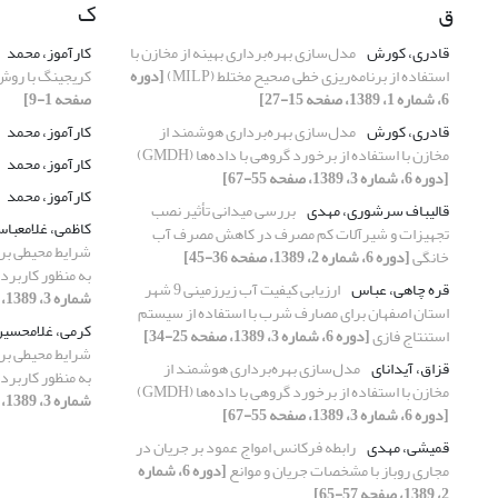
ق
ک
قادری، کورش
مدل‌سازی بهره‌برداری بهینه از مخازن با
کارآموز، محمد
استفاده از برنامه‌ریزی خطی صحیح مختلط (MILP)
[دوره
کریجینگ با روش
6، شماره 1، 1389، صفحه 15-27]
صفحه 1-9]
قادری، کورش
مدل‌سازی بهره‌برداری هوشمند از
کارآموز، محمد
مخازن با استفاده از برخورد گروهی با داده‌ها (GMDH)
کارآموز، محمد
[دوره 6، شماره 3، 1389، صفحه 55-67]
کارآموز، محمد
قالیباف سرشوری، مهدی
بررسی میدانی تأثیر نصب
کاظمی، غلامعبا
تجهیزات و شیرآلات کم مصرف در کاهش مصرف آب
شرایط محیطی بر 
خانگی
[دوره 6، شماره 2، 1389، صفحه 36-45]
به منظور کاربرد
قره چاهی، عباس
ارزیابی کیفیت آب زیرزمینی 9 شهر
شماره 3، 1389، صفحه 80-95]
استان اصفهان برای مصارف شرب با استفاده از سیستم
کرمی، غلامحسی
استنتاج فازی
[دوره 6، شماره 3، 1389، صفحه 25-34]
شرایط محیطی بر 
قزاق، آیدانای
مدل‌سازی بهره‌برداری هوشمند از
به منظور کاربرد
مخازن با استفاده از برخورد گروهی با داده‌ها (GMDH)
شماره 3، 1389، صفحه 80-95]
[دوره 6، شماره 3، 1389، صفحه 55-67]
قمیشی، مهدی
رابطه فرکانس امواج عمود بر جریان در
مجاری روباز با مشخصات جریان و موانع
[دوره 6، شماره
2، 1389، صفحه 57-65]