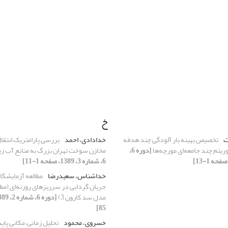
خ
ت
تخصیص بهینه بار آلودگی چند هدفه
خدادادی، احمد
گوریتم چند جامعه‌ای مورچه‌ها
[دوره 6،
مخازن سوخت تهران بزرگ به منابع آب زی
6، شماره 3، 1389، صفحه 1-11]
خداشناس، سعیدرضا
مطالعه آزمایشگا
جریان گردابی در سرریزهای روزنه‌ای (مط
مدل سد کارون 3)
85]
خسروی، محمود
تحلیل زمانی– مکانی پای