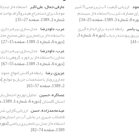
مود
ارزیابی کیفیت آب زیرزمینی 9 شهر
عارفی جمال، علی اکبر
استفاده از تبدیلا
رای مصارف شرب با استفاده از سیستم
موجک برای استخراج هیدروگراف واحد لح
ره 3، 1389، صفحه 25-34]
شماره 2، 1389، صفحه 27-35]
ی، یاسر
رابطه جدید برای اندازه گیری
عرب، داودرضا
مدل‌سازی بهره‌برداری ب
تزریق پیوسته ردیاب
[دوره 6، شماره 3،
با استفاده از برنامه‌ریزی خطی صحیح مختلط (LP
[دوره 6، شماره 1، 1389، صفحه 15-27]
عرب، داودرضا
مدل‌سازی بهره‌برداری 
مخازن با استفاده از برخورد گروهی با داده‌ها (
[دوره 6، شماره 3، 1389، صفحه 55-67]
عزیزی، رضا
رابطه فرکانس امواج عمود ب
مجاری روباز با مشخصات جریان و موانع
2، 1389، صفحه 57-65]
عساکره، حسین
تحلیل توزیع احتمال با
استان گلستان
[دوره 6، شماره 1، 1389، صفحه 51-55]
عیدمحمدزاده، حسن
ارزیابی کارایی ش
فاضلاب شهری در بخش آب در استان‌های 
استفاده از مدل برنامه‌ریزی ریاضی
1389، صفحه 74-82]