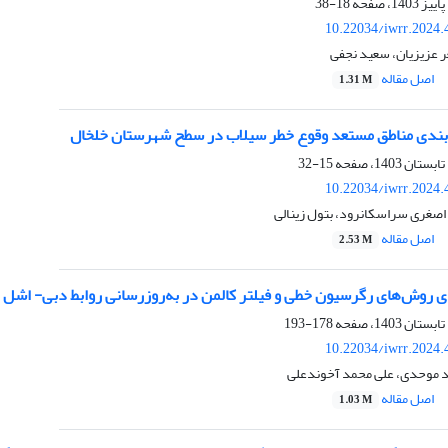
18-38
10.22034/iwrr.2024.
 عزیزیان، سعید نجفی
اصل مقاله
1.31 M
‌بندی مناطق مستعد وقوع خطر سیلاب در سطح شهرستان خلخال
15-32
10.22034/iwrr.2024.
د اصغری سراسکانرود، بتول زینالی
اصل مقاله
2.53 M
ی روش‌های رگرسیون خطی و فیلتر کالمن در به‌روزرسانی روابط دبی- اشل 
178-193
10.22034/iwrr.2024.
د موحدی، علی محمد آخوندعلی
اصل مقاله
1.03 M