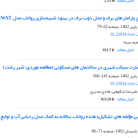
اصل مقاله
2.55 M
ارامترهای برف و مدل ذوب برف در بهبود شبیه‌سازی رواناب مدل SWAT در حوضه زرینه‌رود
62-79
10.22034/iwrr.
یه سیما
اصل مقاله
951.7 K
ارت‌ سیلاب شهری در ساختمان های مسکونی (مطالعه موردی: شهر رشت)
141-160
10.22034/iwrr.
علیرضا شکوهی، هادی مدبری
اصل مقاله
923.59 K
 مؤلفه های تشکیل‌دهنده رواناب سالانه به کمک مدل ردیابی آب و توابع 
71-86