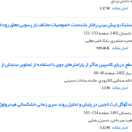
د دانش یزدی
اصل مقاله
1.17 M
133-151
جید منتصری، بابک امیرعطایی
اصل مقاله
939.46 K
ح دریای کاسپین متأثر از پارامترهای جوی با استفاده از تصاویر سنجش از 
46-68
اله عبدالهی کاکرودی، مائده سادات حسینی
اصل مقاله
2.1 M
وگل ارث انجین در پایش و تحلیل روند سری زمانی خشکسالی هیدرولوژیکی به ازای شاخص SWSI در زیرحو
134-161
ناهید میرحاجی، حسین رضایی
اصل مقاله
3.12 M