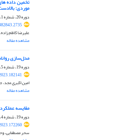
موردی: بالادست
دوره 20، شماره 1، بهار 1403، صفحه
382843.2735
علیرضا کاظم زاده
مشاهده مقاله
مدل‌سازی رواناب در حوضه‌های 
دوره 19، شماره 5، زمستان 1402، صفحه
2023.182141
امین اکبری مجد، ج
مشاهده مقاله
مقایسه عملکرد مدل‌های
دوره 19، شماره 4، پاییز 1402، صفحه
2023.172260
سحر مصطفایی، وح