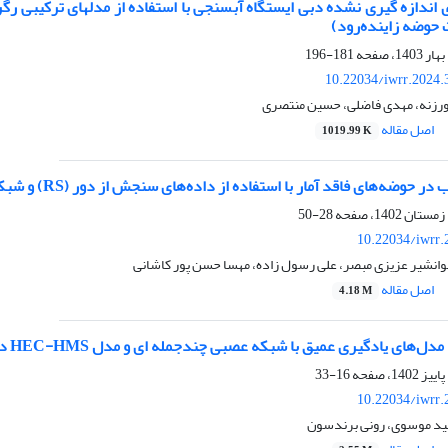
 حوضه زاینده‌رود)
181-196
10.22034/iwrr.2024.
 ورزنه، مهدی فاضلی، حسین منتصری
اصل مقاله
1019.99 K
فاقد آمار با استفاده از داده‌های سنجش از دور (RS) و شبکه‌های عصبی مصنوعی (ANNs) (مطالعه موردی: حوضه دشت اردبیل)
28-50
10.22034/iwrr.
وانشیر عزیزی مبصر، علی رسول زاده، مهسا حسن پور کاشانی
اصل مقاله
4.18 M
 یادگیری عمیق با شبکه عصبی چند‌جمله ای و مدل HEC-HMS در پیش‎ بینی رواناب روزانه
16-33
10.22034/iwrr.
ید موسوی، رونی برندسون