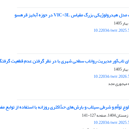
لوژیکی بزرگ مقیاس VIC-3L در حوزه آبخیز قره‏سو
10.22034/iwrr.2025.
ی تاب‌آور مدیریت رواناب سطحی شهری با در نظر گرفتن عدم قطعیت گرفتگی
10.22034/iwrr.2026.
ه مهجوری مجد
وع توأم و شرطی سیلاب و بارش‌های حدّاکثری روزانه با استفاده از توابع م
127-141
10.22034/iwrr.2025.