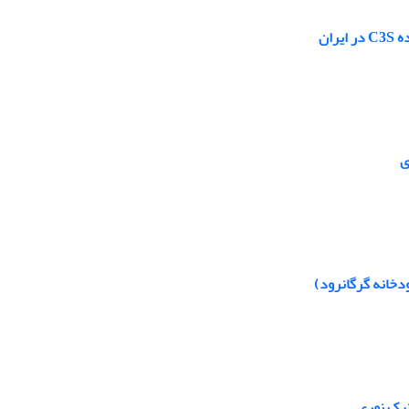
ان
دخانه گرگانرود)
نیک نوری