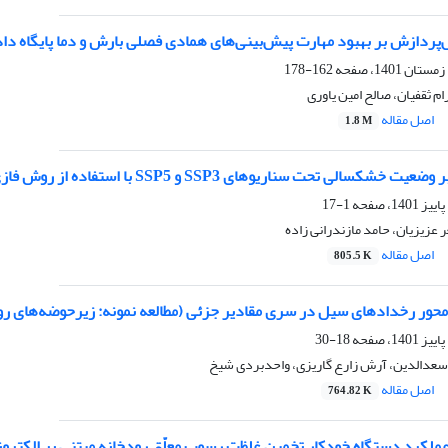
پردازش بر بهبود مهارت پیش‌بینی‌های همادی فصلی بارش و دما پایگاه داده C3S در ایر
162-178
م ثقفیان، صالح امین یاوری
اصل مقاله
1.8 M
 خشکسالی تحت سناریوهای SSP3 و SSP5 با استفاده از روش فازی
1-17
عزیزیان، حامد مازندرانی زاده
اصل مقاله
805.5 K
حور رخدادهای سیل در سری مقادیر جزئی (مطالعه نمونه: زیرحوضه‌های رو
18-30
یر سعدالدین، آرش زارع گاریزی، واحدبردی شیخ
اصل مقاله
764.82 K
 عملکرد دستگاه خودکار تخمین غلظت رسوب معلّق رودخانه مبتنی بر الکترو