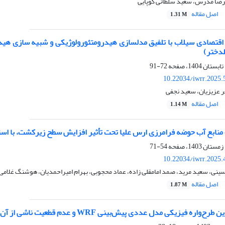
رضا مدرس، سعید سلطانی کوپایی
اصل مقاله
1.31 M
تخمین خسارات اقتصادی سیلاب با تلفیق مدل‎سازی هیدرومتئو
دختر)
72-91
10.22034/iwrr.2025.
 عزیزیان، سعید نجفی
اصل مقاله
1.14 M
بع آب حوضه فرامرزی ارس علیا تحت تأثیر افزایش سطح زیرکشت، با استفاده از مدل SWAT و پایگاه ه
54-71
10.22034/iwrr.2025.
نی، سعید مرید، صمد امامقلی زاده، عماد محجوبی، بهرام امیراحمدیان، هوشنگ غلامی
اصل مقاله
1.87 M
یکی مدل عددی پیش‌بینی WRF و عدم قطعیت ناشی از آن برای شبیه‌سازی بارش‌های سیلابی