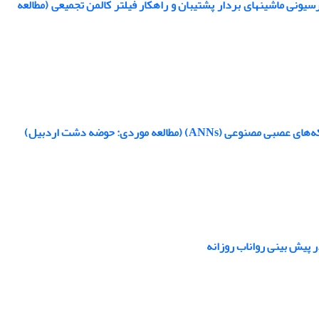
تخمین داده های اندازه گیری نشده دبی ایستگاه آب‎سنجی با استفاده از مدل‎های ترکیبی رگرسیونی ماشین‎های بردار پشتیبان و راهکار فیلتر کالمن تجمیعی (مطالعه