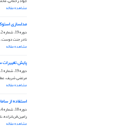
جواد رحمانی، محم
مشاهده مقاله
مدل‎سازی استوکستیک و پیش‏ بینی رفتار بلندمدت خصوصیات مختلف بار رسوبی معلق رودخانه
دوره 19، شماره 2، تابستان 1402، صفحه
نادر جنت دوست، م
مشاهده مقاله
پایش تغییرات سط
دوره 19، شماره 1، بهار 1402، صفحه
مرتضی شریف، عطاء
مشاهده مقاله
استفاده از سامانه گ
دوره 18، شماره 4، زمستان 1401، صفحه
رامین قربانزاده، 
مشاهده مقاله