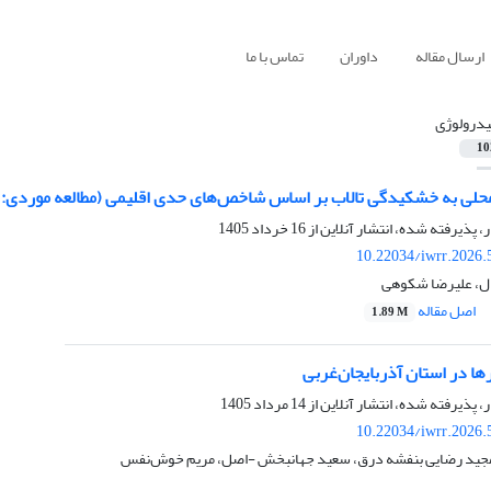
ارسال مقاله
داوران
تماس با ما
درولوژی
10
حلی به خشکیدگی تالاب بر اساس شاخص‌های حدی اقلیمی (مطالعه موردی: تا
ر، پذیرفته شده، انتشار آنلاین از
16 خرداد 1405
10.22034/iwrr.2026.
، علیرضا شکوهی
اصل مقاله
1.89 M
ها در استان آذربایجان‌غربی
ر، پذیرفته شده، انتشار آنلاین از
14 مرداد 1405
10.22034/iwrr.2026.
مجید رضایی بنفشه درق، سعید جهانبخش -اصل، مریم خوش‌نفس