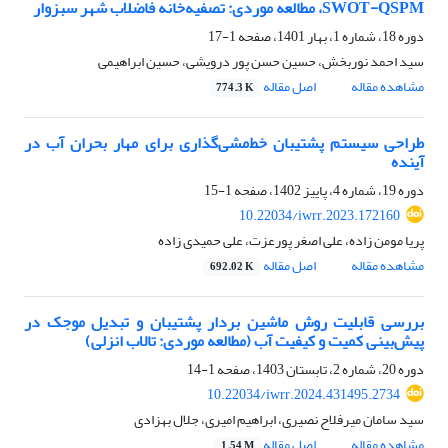
SWOT-QSPM، مطالعه موردی: تصفیه‌خانه فاضلاب شهر سبزوار
دوره 18، شماره 1، بهار 1401، صفحه
1-17
سید احمد نوربخش، حسین حسن پور درویشی، حسین ابراهیمی
مشاهده مقاله
اصل مقاله
774.3 K
طراحی سیستم پشتیبان خط‌مشی‌گذاری برای مهار بحران آب در
آینده
دوره 19، شماره 4، پاییز 1402، صفحه
1-15
10.22034/iwrr.2023.172160
پریا مومن زاده، علی اصغر پورعزت، علی حمیدی زاده
مشاهده مقاله
اصل مقاله
692.02 K
بررسی قابلیت روش ماشین بردار پشتیبان و تبدیل موجک در
پیش‌بینی کمیت و کیفیت آب (مطالعه موردی: تالاب انزلی)
دوره 20، شماره 2، تابستان 1403، صفحه
1-14
10.22034/iwrr.2024.431495.2734
سید سامان میرفلاح نصیری، ابراهیم امیری، جلال بهزادی
مشاهده مقاله
اصل مقاله
1.54 M