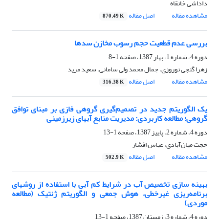
داداشی خانقاه
مشاهده مقاله
اصل مقاله
870.49 K
بررسی عدم قطعیت حجم رسوب مخازن سدها
دوره 4، شماره 1، بهار 1387، صفحه
1-8
زهرا گنجی نوروزی، جمال محمد ولی سامانی، سعید مرید
مشاهده مقاله
اصل مقاله
316.38 K
یک الگوریتم جدید در تصمیم‌گیری گروهی فازی بر مبنای توافق
گروهی؛ مطالعه کاربردی: مدیریت منابع آبهای زیرزمینی
دوره 4، شماره 2، پاییز 1387، صفحه
1-13
حجت میان‌آبادی، عباس افشار
مشاهده مقاله
اصل مقاله
502.9 K
بهینه سازی تخصیص آب در شرایط کم آبی با استفاده از روشهای
برنامه‌ریزی غیرخطی، هوش جمعی و الگوریتم ژنتیک (مطالعه
موردی)
دوره 4، شماره 3، زمستان 1387، صفحه
1-13