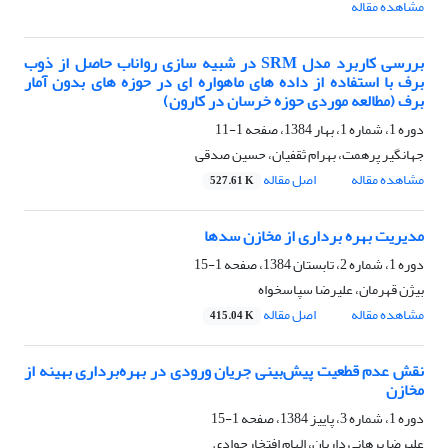
مشاهده مقاله
بررسی کاربرد مدل SRM در شبیه سازی رواناب حاصل از ذوب
برف با استفاده از داده های ماهواره ای در حوزه های بدون آمار
برف (مطالعه موردی حوزه خرسان در کارون)
دوره 1، شماره 1، بهار 1384، صفحه
1-11
جهانگیر پرهمت، بهرام ثقفیان، حسین صدقی
مشاهده مقاله
اصل مقاله
527.61 K
مدیریت بهره برداری از مخازن سدها
دوره 1، شماره 2، تابستان 1384، صفحه
1-15
بیژن قهرمان، علیرضا سپاسخواه
مشاهده مقاله
اصل مقاله
415.04 K
نقش عدم قطعیت پیش‌بینی جریان ورودی در بهره‌برداری بهینه از
مخازن
دوره 1، شماره 3، پاییز 1384، صفحه
1-15
علیرضا برهانی داریان، الهام افتخارجوادی