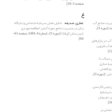
صفحه 1-16]
غ
ریت منابع آب
غفاری، صدیقه
تحلیل نقش سرمایه اجتماعی و جایگاه
ها
[دوره 21،
زنان در مدیریت جامع حوزه آبخیز (مطالعه موردی
شهرستان آق‌قلا)
[دوره 21، شماره 4، 1404، صفحه 61-
84]
آب در بازارهای
هم آب قزوین
سیلاب با
 شبیه سازی
ت و کاهش
ختر)
[دوره 21،
رزمینی کارستی
تریتیم و
ن دو روش
مبتنی بر