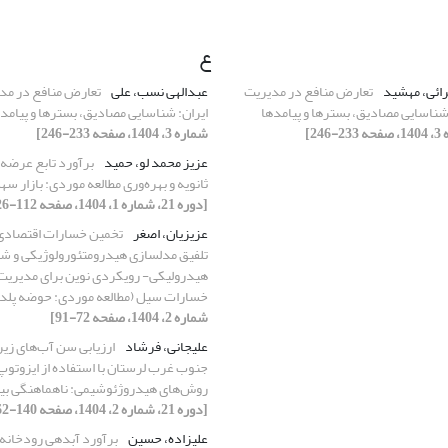
ع
ائی، مهشید
تعارض منافع در مدیریت
عبدالهی نسب، علی
تعارض منافع در مدی
 شناسایی مصادیق، بسترها و پیامدها
ایران: شناسایی مصادیق، بسترها و پیامد
شماره 3، 1404، صفحه 233-246]
عزیز محمد لو، حمید
برآورد تابع عرضه 
ثانویه و بهره‌وری مطالعه موردی: بازار س
[دوره 21، شماره 1، 1404، صفحه 112-126]
عزیزیان، اصغر
تخمین خسارات اقتصادی 
تلفیق مدل‎سازی هیدرومتئورولوژیکی و
هیدرولیکی- رویکردی نوین برای مدیری
خسارات سیل (مطالعه موردی: حوضه پلد
شماره 2، 1404، صفحه 72-91]
علیجانی، فرشاد
ارزیابی سن آب‌های زی
جنوب غرب لرستان با استفاده از ایزوتوپ 
روش‌های هیدروژئوشیمی: ناهماهنگی بی
[دوره 21، شماره 2، 1404، صفحه 140-162]
علیزاده، حسین
برآورد آبدهی رودخانه 