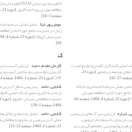
الگوریتم دورسنجی BAM
مطالعه موردی رودخانه کارون
صفحه 1-16]
عوض پور، لیلا
تحلیل نقش سرمایه اجتما
زنان در مدیریت جامع حوزه آبخیز (مطالع
شهرستان آق‌قلا)
84]
ک
ناسایی کنشگران کلیدی و توزیع قدرت
کاردان مقدم، حمید
ارزیابی آسیب پذیر
‌های توسعه دریامحور
[دوره 21،
COP
[دوره 21، شماره 1، 1404، صفحه 54-71]
حلیل نقش سرمایه اجتماعی و جایگاه
کتابچی، حامد
پیش‌بینی سطح آب زیرزمین
جامع حوزه آبخیز (مطالعه موردی
)
[دوره 21، شماره 4، 1404، صفحه 61-
محدوده مطالعاتی سیدان- فاروق
1404، صفحه 1-18]
ی، شراره
ارزیابی سن آب‌های زیرزمینی
کتابچی، حامد
تحلیل چندبعدی چالش‌های
 لرستان با استفاده از ایزوتوپ
محلی آب زیرزمینی در محدوده مطالعاتی
ای هیدروژئوشیمی: ناهماهنگی بین دو
21، شماره 2، 1404، صفحه 21-52]