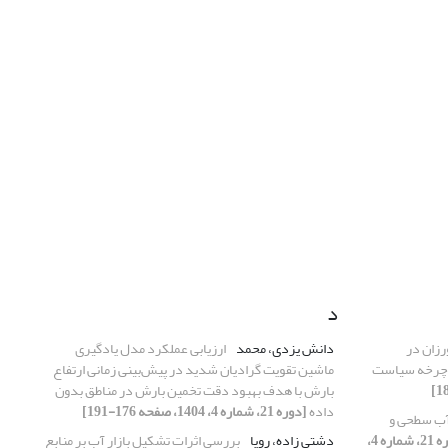
د
زان در
دانش یزدی، محمد
ارزیابی عملکرد مدل یادگیری
ر چرخه سیاست
ماشین تقویت گرادیان شدید در پیش‌بینی زمانی ارتفاع
بارش با هدف بهبود دقت تخمین بارش در مناطق بدون
داده
[دوره 21، شماره 4، 1404، صفحه 176-191]
 آب سطحی و
[دوره 21، شماره 4،
دشتی زاده، رویا
بررسی اثرات تشکیل بازار آب بر منابع