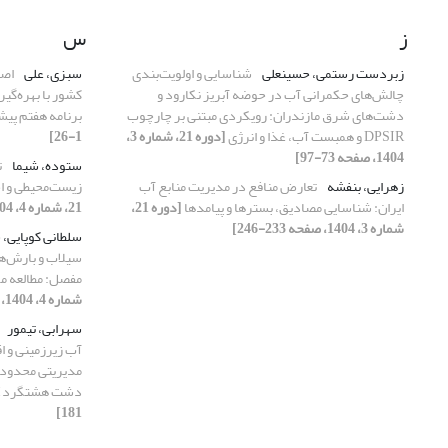
ز
س
زبردست رستمی، حسینعلی
شناسایی و اولویت‌بندی
سبزی، علی
اصل
چالش‌های حکمرانی آب در حوضه آبریز نکارود و
کشور با بهره‌گیر
دشت‌های شرق مازندران: رویکردی مبتنی بر چارچوب
برنامه هفتم پی
DPSIR و همبست آب، غذا و انرژی
[دوره 21، شماره 3،
1-26]
1404، صفحه 73-97]
ستوده، شیما
ت
زهرایی، بنفشه
تعارض منافع در مدیریت منابع آب
زیست‌محیطی و ا
ایران: شناسایی مصادیق، بسترها و پیامدها
[دوره 21،
21، شماره 4، 1404، صفحه 85-99]
شماره 3، 1404، صفحه 233-246]
سلطانی کوپایی،
سیلاب و بارش‌های
مفصل: مطالعه مو
شماره 4، 1404، صفحه 127-141]
سهرابی، تیمور
آب زیرزمینی و ا
مدیریتی محدود ک
دشت هشتگرد)
181]