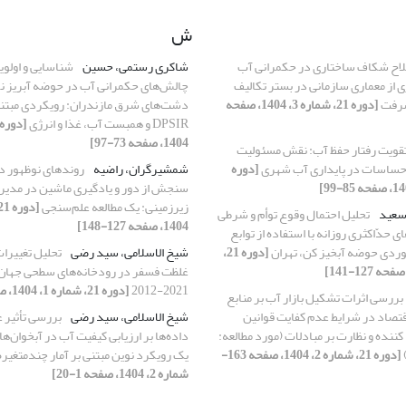
ش
اح شکاف ساختاری در حکمرانی آب
شاکری رستمی، حسین
شناسایی و اولوی
ی از معماری سازمانی در بستر تکالیف
چالش‌های حکمرانی آب در حوضه آبریز نک
شرفت
[دوره 21، شماره 3، 1404، صفحه
دشت‌های شرق مازندران: رویکردی مبتن
DPSIR و همبست آب، غذا و انرژی
1404، صفحه 73-97]
قویت رفتار حفظ آب: نقش مسئولیت
حساسات در پایداری آب شهری
[دوره
شمشیرگران، راضیه
روندهای نوظهور در
سنجش از دور و یادگیری ماشین در مدیر
زیرزمینی: یک مطالعه علم‌سنجی
 سعید
تحلیل احتمال وقوع توأم و شرطی
1404، صفحه 127-148]
 حدّاکثری روزانه با استفاده از توابع
ردی حوضه‌ آبخیز کن، تهران
[دوره 21،
شیخ الاسلامی، سید رضی
تحلیل تغییرات
غلظت فسفر در رودخانه‌های سطحی جهان د
2021-2012
[دوره 21، شماره 1، 1404، صفحه 19-32]
بررسی اثرات تشکیل بازار آب بر منابع
قتصاد در شرایط عدم کفایت قوانین
شیخ الاسلامی، سید رضی
بررسی تأثیر 
ننده و نظارت بر مبادلات (مورد مطالعه:
داده‌ها بر ارزیابی کیفیت آب در آبخوان‌ها 
[دوره 21، شماره 2، 1404، صفحه 163-
یک رویکرد نوین مبتنی بر آمار چندمتغیر
شماره 2، 1404، صفحه 1-20]