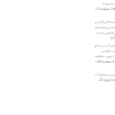
ر محدوده
[دوره 21، شماره 3، 1404، صفحه 55-
 تأثیرگذار بر
ت منابع آب ایران با رویکرد پویایی‎شناسی و توسعه
ی قانونی جدید
ار آب بر منابع
یت قوانین
 (مورد مطالعه:
[دوره 21، شماره 2، 1404، صفحه 163-
یریت منابع آب
ها
[دوره 21،