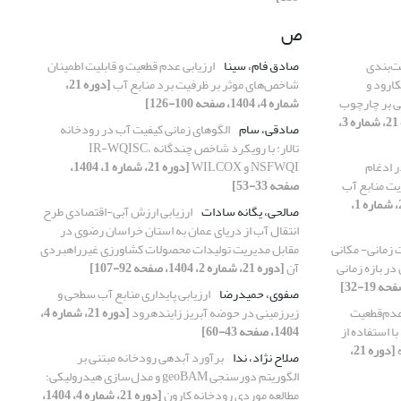
ص
ت‌بندی
صادق فام، سینا
ارزیابی عدم قطعیت و قابلیت اطمینان
ارود و
شاخص‌های موثر بر ظرفیت برد منابع آب
[دوره 21،
ی بر چارچوب
شماره 4، 1404، صفحه 100-126]
[دوره 21، شماره 3،
صادقی، سام
الگوهای زمانی کیفیت آب در رودخانه
تالار: با رویکرد شاخص چندگانه IR-WQISC،
 ادغام
NSFWQI و WILCOX
[دوره 21، شماره 1، 1404،
یت منابع آب
صفحه 33-53]
[دوره 21، شماره 1،
صالحی، یگانه سادات
ارزیابی ارزش آبی-اقتصادی طرح
انتقال آب از دریای عمان به استان خراسان رضوی در
 زمانی- مکانی
مقابل مدیریت تولیدات محصولات کشاورزی غیرراهبردی
ر بازه زمانی
آن
[دوره 21، شماره 2، 1404، صفحه 92-107]
صفوی، حمیدرضا
ارزیابی پایداری منابع آب سطحی و
عدم‌قطعیت
زیرزمینی در حوضه آبریز زایندهرود
[دوره 21، شماره 4،
با استفاده از
1404، صفحه 43-60]
ه
[دوره 21،
صلاح نژاد، ندا
برآورد آبدهی رودخانه مبتنی بر
الگوریتم دورسنجی geoBAM و مدل‌سازی هیدرولیکی؛
مطالعه موردی رودخانه کارون
[دوره 21، شماره 4، 1404،