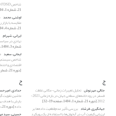
شاخص FDSD (مطالعه موردی: استان خوزستان)
21، شماره 1، 1404، صفحه 88-111]
اوشنی، محمد
س
مقایسه با بازار ر
21، شماره 4، 1404، صفحه 142-157]
ایرانی، شهرام
ش
نهادی در سیاست
شماره 3، 1404، صفحه 27-42]
ایمانی، سعید
م
اقتصادی و اجتم
[دوره 21، شماره 2، 1404، صفحه 122-139]
ج
ح
جلالی، مهرنوش
تحلیل تغییرات زمانی- مکانی غلظت
حدادی، امیرحس
فسفر در رودخانه‌های سطحی جهان در بازه زمانی 2021-
ماشین تقویت گرا
2012
[دوره 21، شماره 1، 1404، صفحه 19-32]
بارش با هدف به
داده
[دوره 21، شماره 4، 1404، صفحه 176-191]
جهانگیری، فرشاد
بررسی تأثیر عدم‌قطعیت داده‌ها بر
ارزیابی کیفیت آب در آبخوان‌ها با استفاده از یک رویکرد
حسینی، سید م