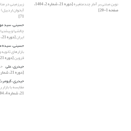
نوین مبتنی بر آمار چندمتغیره
[دوره 21، شماره 2، 1404،
زیرزمینی در منا
صفحه 1-20]
آبخوان اردبیل)
71]
حسینی، سید م
چالش­ها و پیشنه
ایران
[دوره 21، شماره 3، 1404، صفحه 185-203]
حسینی، سیده م
بازارهای ثانویه 
قزوین
[دوره 21، شماره 1، 1404، صفحه 112-126]
حیدری، علی
حک
[دوره 21، شماره 3، 1404، صفحه 98-116]
حیدری، کیومرث
مقایسه با بازار ر
21، شماره 4، 1404، صفحه 142-157]