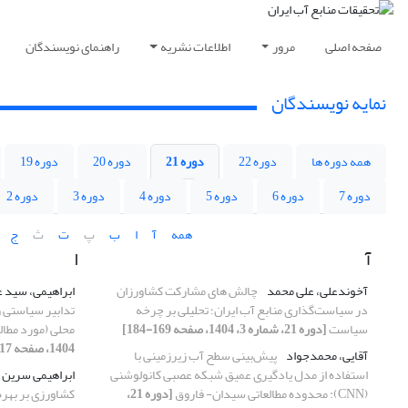
صفحه اصلی
مرور
اطلاعات نشریه
راهنمای نویسندگان
نمایه نویسندگان
همه دوره ها
دوره 22
دوره 21
دوره 20
دوره 19
دوره 7
دوره 6
دوره 5
دوره 4
دوره 3
دوره 2
همه
آ
ا
ب
پ
ت
ث
ج
آ
ا
آخوندعلی، علی محمد
چالش های مشارکت کشاورزان
ابراهیمی، سید 
در سیاست‌گذاری منابع آب ایران؛ تحلیلی بر چرخه
تدابیر سیاستی 
سیاست
[دوره 21، شماره 3، 1404، صفحه 169-184]
محلی (مورد مطال
1404، صفحه 117-151]
آقایی، محمدجواد
پیش‌بینی سطح آب زیرزمینی با
استفاده از مدل یادگیری عمیق شبکه عصبی کانولوشنی
ابراهیمی سرین د
(CNN): محدوده مطالعاتی سیدان- فاروق
[دوره 21،
کشاورزی بر بهره‌