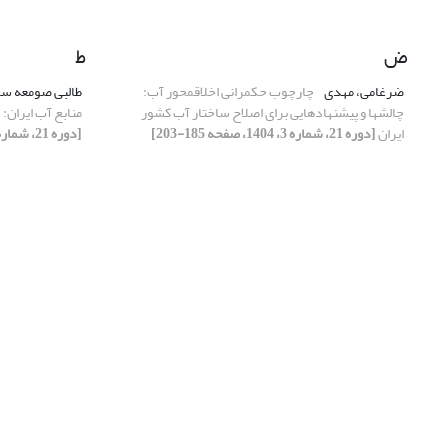
ض
ط
ضرغامی، مهدی
چارچوب حکمرانی اخلاق­محور آب:
طالبی صومعه سر
چالش­ها و پیشنهادهایی برای اصلاح ساختار آب کشور
منابع آب ایران:
ایران
[دوره 21، شماره 3، 1404، صفحه 185-203]
[دوره 21، شماره 3، 1404، صفحه 233-246]