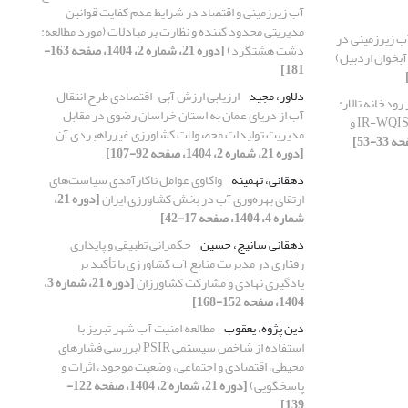
آب زیرزمینی و اقتصاد در شرایط عدم کفایت قوانین
مدیریتی محدود کننده و نظارت بر مبادلات (مورد مطالعه:
آب زیرزمینی در
دشت هشتگرد)
[دوره 21، شماره 2، 1404، صفحه 163-
آبخوان اردبیل)
181]
دلاور، مجید
ارزیابی ارزش آبی-اقتصادی طرح انتقال
رودخانه تالار:
آب از دریای عمان به استان خراسان رضوی در مقابل
با رویکرد شاخص چندگانه IR-WQISC، NSFWQI و
مدیریت تولیدات محصولات کشاورزی غیرراهبردی آن
[دوره 21، شماره 2، 1404، صفحه 92-107]
دهقانی، تهمینه
واکاوی عوامل ناکارآمدی سیاست‌های
ارتقای بهره‌وری آب در بخش کشاورزی ایران
[دوره 21،
شماره 4، 1404، صفحه 17-42]
دهقانی سانیج، حسین
حکمرانی تطبیقی و پایداری
رفتاری در مدیریت منابع آب کشاورزی با تأکید بر
یادگیری نهادی و مشارکت کشاورزان
[دوره 21، شماره 3،
1404، صفحه 152-168]
دین پژوه، یعقوب
مطالعه امنیت آب شهر تبریز با
استفاده از شاخص سیستمی PSIR (بررسی فشارهای
محیطی، اقتصادی و اجتماعی، وضعیت موجود، اثرات و
پاسخگویی)
[دوره 21، شماره 2، 1404، صفحه 122-
139]