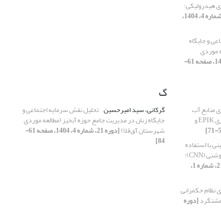
geo و مدل‌سازی هیدرولیکی؛
[دوره 21، شماره 4، 1404،
عی و جایگاه
ه موردی
[دوره 21، شماره 4، 1404، صفحه 61-
گ
ی منابع آب
گرکانی، سید امیرحسین
تحلیل نقش سرمایه اجتماعی و
کارستی با واسنجی دو شاخص آسیب‌پذیری EPIK و
جایگاه زنان در مدیریت جامع حوزه آبخیز (مطالعه موردی
شهرستان آق‌قلا)
[دوره 21، شماره 4، 1404، صفحه 61-
84]
ی با استفاده
از مدل یادگیری عمیق شبکه عصبی کانولوشنی (CNN):
[دوره 21، شماره 1،
 نظام حکمرانی
 هشتگرد
[دوره