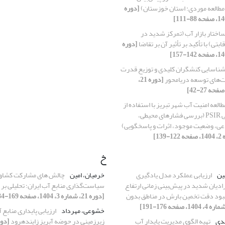
[دوره
اختار بازار آب (تمرکز شدید در
قابتی) با تأکید بر تأثیر آن بر تقاضا
[دوره
ناسایی کنشگران کلیدی و توزیع قدرت
‌های توسعه دریامحور
[دوره 21،
طالعه امنیت آب شهر تبریز با استفاده از
شاخص سیستمی PSIR (بررسی فشارهای محیطی،
اعی، وضعیت موجود، اثرات و پاسخگویی)
خ
ین
ارزیابی عملکرد مدل یادگیری
خرمیان، امین
چالش های مشارکت کشاور
دیان شدید در پیش‌بینی زمانی ارتفاع
سیاست‌گذاری منابع آب ایران؛ تحلیلی ب
بود دقت تخمین بارش در مناطق بدون
[دوره 21، شماره 3، 1404، صفحه 169-184]
خشوعی، مهرداد
ارزیابی پایداری منابع
هدی
تهیه الگوی مدیریت پایدار آب
زیرزمینی در حوضه آبریز زایندهرود