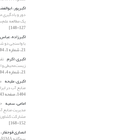
اکبرپور، ابوالف
دور و یادگیری م
یک مطالعه علم‌
127-148]
اکبرزاده، عباس
با واسنجی دو شاخص 
21، شماره 1، 1404، صفحه 54-71]
اکبری، اکرم
تق
زیست‌محیطی و ا
21، شماره 4، 1404، صفحه 85-99]
اکبری، ملیحه
م
منابع آب در ایرا
1404، صفحه 43-54]
امامی، سمیه
حک
مدیریت منابع آب
مشارکت کشاورز
152-168]
انصاری قوجقار،