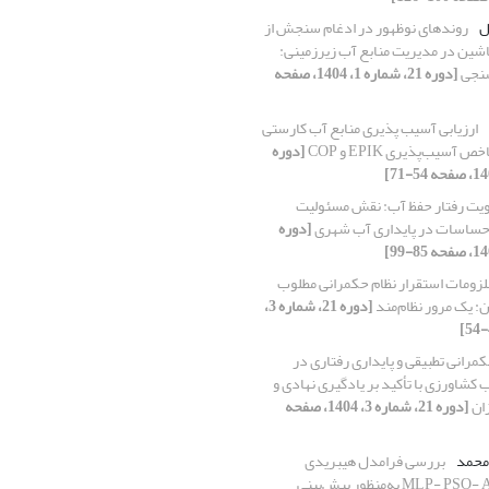
ضل
روندهای نوظهور در ادغام سنجش از
اشین در مدیریت منابع آب زیرزمینی:
سنجی
[دوره 21، شماره 1، 1404، صفحه
ارزیابی آسیب پذیری منابع آب کارستی
آسیب‌پذیری EPIK و COP
[دوره
ویت رفتار حفظ آب: نقش مسئولیت
حساسات در پایداری آب شهری
[دوره
لزومات استقرار نظام حکمرانی مطلوب
ن: یک مرور نظام‌مند
[دوره 21، شماره 3،
مرانی تطبیقی و پایداری رفتاری در
 کشاورزی با تأکید بر یادگیری نهادی و
ان
[دوره 21، شماره 3، 1404، صفحه
 محمد
بررسی فرامدل هیبریدی
سه‌گانه MLP- PSO- ARIMA به‌منظور پیش‌بینی