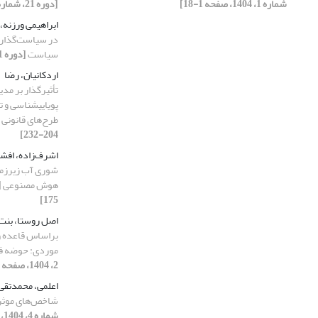
شماره 1، 1404، صفحه 1-18]
[دوره 21، شماره 1، 1404، صفحه 72-87]
ابراهیمی ورزنه،
در سیاست‌گذاری 
سیاست
[دوره 21، شماره 3، 1404، صفحه 169-184]
اردکانیان، رضا
تأثیرگذار بر مدی
پویایی‎شناسی
طرح‌های قانونی
204-232]
اشرف‌زاده، افش
شوری آب زیرزمین
هوش مصنوعی
175]
اصل روستا، بنت
براساس قاعده و
موردی: حوضه فر
2، 1404، صفحه 108-121]
اعلمی، محمدتقی
شاخص‌های موثر 
شماره 4، 1404، صفحه 100-126]