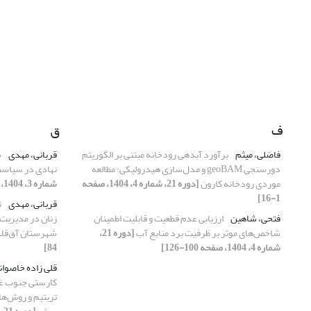
ف
ق
فاضلی، میثم
برآورد آبدهی رودخانه مبتنی بر الگوریتم
قربانی، مهدی
ش
دورسنجی geoBAM و مدل‌سازی هیدرولیکی؛ مطالعه
نهادی در سیاست
موردی رودخانه کارون
[دوره 21، شماره 4، 1404، صفحه
شماره 3، 1404، صفحه 27-42]
1-16]
قربانی، مهدی
ت
فتحی، شاهین
ارزیابی عدم قطعیت و قابلیت اطمینان
زنان در مدیریت 
شاخص‌های موثر بر ظرفیت برد منابع آب
[دوره 21،
شهرستان آق‌قلا
شماره 4، 1404، صفحه 100-126]
84]
قلی زاده خاصوان
کارستی جنوب غرب
تریتیم و روش‌ه