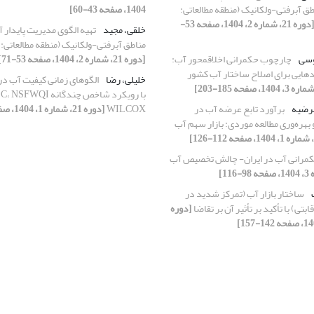
طق آبرفتی-ولکانیک (منطقه مطالعاتی:
1404، صفحه 43-60]
[دوره 21، شماره 2، 1404، صفحه 53-
خلقی، مجید
تهیه الگوی مدیریت پایدار 
مناطق آبرفتی-ولکانیک (منطقه مطالعاتی: 
وسی
چارچوب حکمرانی اخلاق­محور آب:
[دوره 21، شماره 2، 1404، صفحه 53-71]
ادهایی برای اصلاح ساختار آب کشور
خلیلی، رضا
الگوهای زمانی کیفیت آب در 
رضیه
برآورد تابع عرضه آب در
WILCOX
[دوره 21، شماره 1، 1404، صفحه 33-53]
و بهره‌وری مطالعه موردی: بازار سهم آب
مرانی آب در ایران- چالش تخصیص آب
ساختار بازار آب (تمرکز شدید در
قابتی) با تأکید بر تأثیر آن بر تقاضا
[دوره