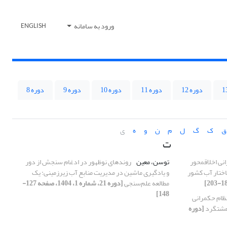
ورود به سامانه
ENGLISH
دوره 12
دوره 11
دوره 10
دوره 9
دوره 8
ق
ک
گ
ل
م
ن
و
ه
ی
ت
ی اخلاق­محور
توسن، معین
روندهای نوظهور در ادغام سنجش از دور
اختار آب کشور
و یادگیری ماشین در مدیریت منابع آب زیرزمینی: یک
مطالعه علم‌سنجی
[دوره 21، شماره 1، 1404، صفحه 127-
148]
ظام حکمرانی
 هشتگرد
[دوره