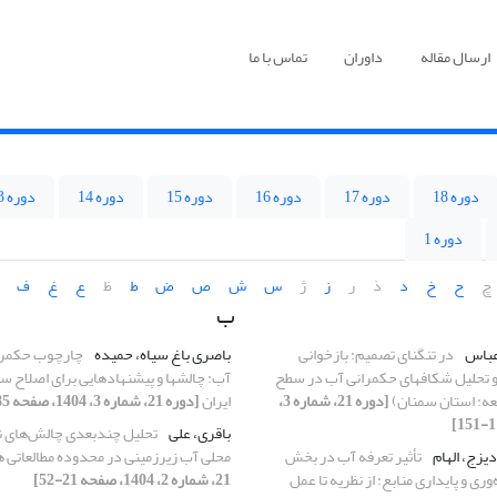
ارسال مقاله
داوران
تماس با ما
دوره 18
دوره 17
دوره 16
دوره 15
دوره 14
دوره 13
دوره 1
چ
ح
خ
د
ذ
ر
ز
ژ
س
ش
ص
ض
ط
ظ
ع
غ
ف
ب
عباس
در تنگنای تصمیم: بازخوانی
باصری باغ سیاه، حمیده
چارچوب حکمران
و تحلیل شکاف­های حکمرانی آب در سطح
آب: چالش­ها و پیشنهادهایی برای اصلاح س
عه: استان سمنان)
[دوره 21، شماره 3،
ایران
[دوره 21، شماره 3، 1404، صفحه 185-203]
باقری، علی
تحلیل چندبعدی چالش‌های ن
یزج، الهام
تأثیر تعرفه آب در بخش
محلی آب زیرزمینی در محدوده مطالعاتی
وری و پایداری منابع: از نظریه تا عمل
21، شماره 2، 1404، صفحه 21-52]