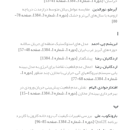
خراسان)
[دوره 1، شماره 3، 1384، صفحه 41-53]
آیرملو، نورالدین
مقایسه عوامل بیلان متوسط درازمدت دریاچه
ارومیه با سال‌های آبی تر و خشک
[دوره 1، شماره 3، 1384، صفحه 78-
80]
ا
ابریشم چی، احمد
مدل های استوکستیک منطقه ای جریان سالانه
حوزه های آبریز غرب ایران
[دوره 1، شماره 1، 1384، صفحه 48-57]
اردکانیان، رضا
پیشگفتار
[دوره 1، شماره 1، 1384]
اردکانیان، رضا
اعمال عدم قطعیت تقاضا برای انرژی به مدل بهینه
یابی سیستم نیروگاههای آبی– حرارتی با مخازن چند منظور
[دوره 1،
شماره 1، 1384، صفحه 68-77]
افتخارجوادی، الهام
نقش عدم قطعیت پیش‌بینی جریان ورودی در
بهره‌برداری بهینه از مخازن
[دوره 1، شماره 3، 1384، صفحه 1-15]
ب
باروتکوب، علی
بررسی تغییرات کیفیت آب رودخانه کارون با کاربرد
برنامه Qual2E
[دوره 1، شماره 2، 1384، صفحه 85-96]