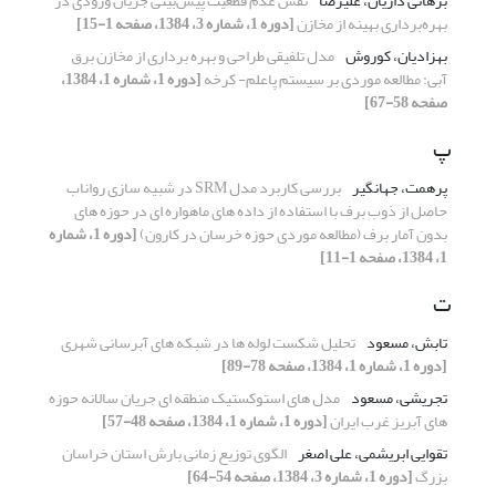
برهانی داریان، علیرضا
نقش عدم قطعیت پیش‌بینی جریان ورودی در
بهره‌برداری بهینه از مخازن
[دوره 1، شماره 3، 1384، صفحه 1-15]
بهزادیان، کوروش
مدل تلفیقی طراحی و بهره برداری از مخازن برق
آبی: مطالعه موردی بر سیستم پاعلم- کرخه
[دوره 1، شماره 1، 1384،
صفحه 58-67]
پ
پرهمت، جهانگیر
بررسی کاربرد مدل SRM در شبیه سازی رواناب
حاصل از ذوب برف با استفاده از داده های ماهواره ای در حوزه های
بدون آمار برف (مطالعه موردی حوزه خرسان در کارون)
[دوره 1، شماره
1، 1384، صفحه 1-11]
ت
تابش، مسعود
تحلیل شکست لوله ها در شبکه های آبرسانی شهری
[دوره 1، شماره 1، 1384، صفحه 78-89]
تجریشی، مسعود
مدل های استوکستیک منطقه ای جریان سالانه حوزه
های آبریز غرب ایران
[دوره 1، شماره 1، 1384، صفحه 48-57]
تقوایی ابریشمی، علی اصغر
الگوی توزیع زمانی بارش استان خراسان
بزرگ
[دوره 1، شماره 3، 1384، صفحه 54-64]