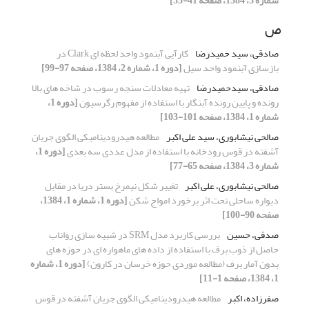
شماره 3، 1384، صفحه 41-53]
ص
صادقی، سید حمیدرضا
کارآیی آبنمود واحد لحظه‏ ای Clark در
بازسازی آبنمود واحد سیل
[دوره 1، شماره 2، 1384، صفحه 97-99]
صادقی، سیدحمیدرضا
تهیه معادلات سنجه رسوب در شاخه های بالا
رونده و پایین رونده آبنگار با استفاده از مفهوم رگرسیون
[دوره 1،
شماره 1، 1384، صفحه 101-103]
صالحی نیشابوری، سید علی اکبر
مطالعه هیدرودینامیکی الگوی جریان
آشفته در قوس رودخانه با استفاده از مدل عددی سه بعدی
[دوره 1،
شماره 3، 1384، صفحه 65-77]
صالحی نیشابوری، علی اکبر
تغییر شکل نیمرخ بستر دریا در مقابل
دیواره ساحلی تحت اثر برخورد امواج شکن
[دوره 1، شماره 1، 1384،
صفحه 90-100]
صدقی، حسین
بررسی کاربرد مدل SRM در شبیه سازی رواناب
حاصل از ذوب برف با استفاده از داده های ماهواره ای در حوزه های
بدون آمار برف (مطالعه موردی حوزه خرسان در کارون)
[دوره 1، شماره
1، 1384، صفحه 1-11]
صفرزاده، اکبر
مطالعه هیدرودینامیکی الگوی جریان آشفته در قوس