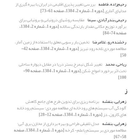
رحیم‌زاده، فاطمه
بررسی تغییر پذیری اقلیمی در ایران با بهره گیری از
مدل‏های آماری
[دوره 1، شماره 2، 1384، صفحه 61-73]
رحیمی بندرآبادی، سیما
مقایسه روشهای درونیابی و برونیابی برای
برآورد توزیع مکانی مقدار بارندگی سالانه
[دوره 1، شماره 2، 1384،
صفحه 74-84]
رخشنده رو، غلامرضا
تخمین بار رسوبی معلق با استفاده از زمین آمار،
مطالعه موردی تلخه‏ رود تبریز
[دوره 1، شماره 2، 1384، صفحه 42-
50]
ریاحی، محمد
تغییر شکل نیمرخ بستر دریا در مقابل دیواره ساحلی
تحت اثر برخورد امواج شکن
[دوره 1، شماره 1، 1384، صفحه 90-
100]
ز
زهرایی، بنفشه
برنامه ریزی برای تدوین طرح های جامع کاهش
آلودگی آب سیستم های رودخانه ای مطالعه موردی: سیستم رودخانه
های کارون – دز
[دوره 1، شماره 1، 1384، صفحه 12-28]
زهرایی، بنفشه
مدل تلفیقی طراحی و بهره برداری از مخازن برق آبی:
مطالعه موردی بر سیستم پاعلم- کرخه
[دوره 1، شماره 1، 1384، صفحه
58-67]