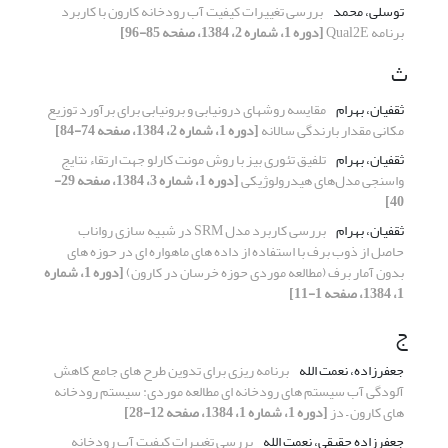
توسلی، محمد
بررسی تغییرات کیفیت آب رودخانه کارون با کاربرد
برنامه Qual2E
[دوره 1، شماره 2، 1384، صفحه 85-96]
ث
ثقفیان، بهرام
مقایسه روشهای درونیابی و برونیابی برای برآورد توزیع
مکانی مقدار بارندگی سالانه
[دوره 1، شماره 2، 1384، صفحه 74-84]
ثقفیان، بهرام
تلفیق تئوری بیز با روش مونت کارلو جهت ارتقاء نتایج
واسنجی مدل‌های هیدرولوژیکی
[دوره 1، شماره 3، 1384، صفحه 29-
40]
ثقفیان، بهرام
بررسی کاربرد مدل SRM در شبیه سازی رواناب
حاصل از ذوب برف با استفاده از داده های ماهواره ای در حوزه های
بدون آمار برف (مطالعه موردی حوزه خرسان در کارون)
[دوره 1، شماره
1، 1384، صفحه 1-11]
ج
جعفرزاده، نعمت الله
برنامه ریزی برای تدوین طرح های جامع کاهش
آلودگی آب سیستم های رودخانه ای مطالعه موردی: سیستم رودخانه
های کارون – دز
[دوره 1، شماره 1، 1384، صفحه 12-28]
جعفرزاده حقیقی، نعمت الله
بررسی تغییرات کیفیت آب رودخانه