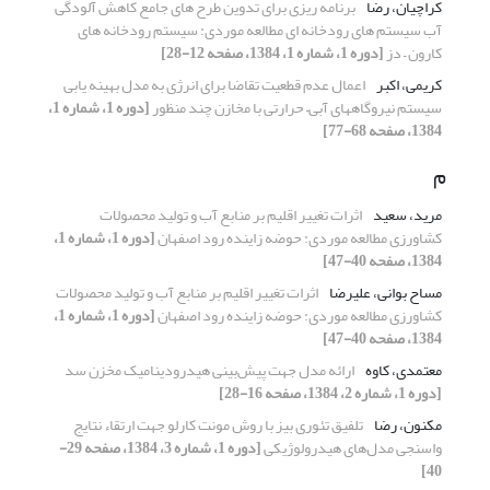
کراچیان، رضا
برنامه ریزی برای تدوین طرح های جامع کاهش آلودگی
آب سیستم های رودخانه ای مطالعه موردی: سیستم رودخانه های
کارون – دز
[دوره 1، شماره 1، 1384، صفحه 12-28]
کریمی، اکبر
اعمال عدم قطعیت تقاضا برای انرژی به مدل بهینه یابی
سیستم نیروگاههای آبی– حرارتی با مخازن چند منظور
[دوره 1، شماره 1،
1384، صفحه 68-77]
م
مرید، سعید
اثرات تغییر اقلیم بر منابع آب و تولید محصولات
کشاورزی مطالعه موردی: حوضه زاینده رود اصفهان
[دوره 1، شماره 1،
1384، صفحه 40-47]
مساح بوانی، علیرضا
اثرات تغییر اقلیم بر منابع آب و تولید محصولات
کشاورزی مطالعه موردی: حوضه زاینده رود اصفهان
[دوره 1، شماره 1،
1384، صفحه 40-47]
معتمدی، کاوه
ارائه مدل جهت پیش‌بینی هیدرودینامیک مخزن سد
[دوره 1، شماره 2، 1384، صفحه 16-28]
مکنون، رضا
تلفیق تئوری بیز با روش مونت کارلو جهت ارتقاء نتایج
واسنجی مدل‌های هیدرولوژیکی
[دوره 1، شماره 3، 1384، صفحه 29-
40]