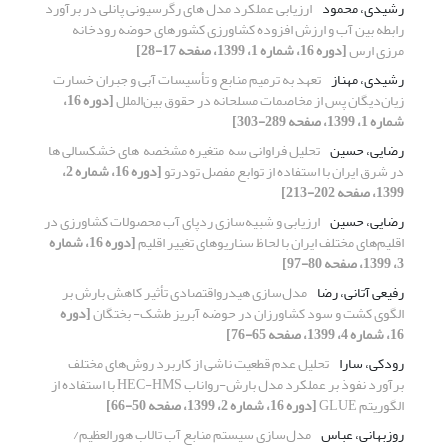
رشیدی، محمود
ارزیابی عملکرد مدل های رگرسیونی پانلی در برآورد
رابطه بین آب و ارزش افزوده کشاورزی کشورهای حوضه رودخانه
مرزی ارس
[دوره 16، شماره 1، 1399، صفحه 17-28]
رشیدی، مهناز
تعهد به ترمیم منابع و تأسیسات آبی و جبران خسارت
زیان‌دیگان پس از مخاصمات مسلحانه در حقوق بین‌الملل
[دوره 16،
شماره 1، 1399، صفحه 289-303]
رضایی، حسین
تحلیل فراوانی سه ‌ متغیره مشخصه ‌ های خشکسالی‌ ها
در شرق ایران با استفاده از توابع مفصل تودرتو
[دوره 16، شماره 2،
1399، صفحه 202-213]
رضایی، حسین
ارزیابی و شبیه‌سازی ردپای آب محصولات کشاورزی در
اقلیم‌های مختلف ایران با لحاظ سناریوهای تغییر اقلیم
[دوره 16، شماره
3، 1399، صفحه 80-97]
رفیعی آتانی، رضا
مدل‌سازی هیدرواقتصادی تأثیر کاهش بارش بر
الگوی کشت و سود کشاورزان در حوضه آبریز طشک- بختگان
[دوره
16، شماره 4، 1399، صفحه 65-76]
رودکی، سارا
تحلیل عدم قطعیت ناشی از کاربرد روش‌های مختلف
برآورد نفوذ بر عملکرد مدل بارش-رواناب HEC-HMS با استفاده از
الگوریتم GLUE
[دوره 16، شماره 2، 1399، صفحه 50-66]
روزبهانی، عباس
مدل‌سازی سیستم منابع آب تالاب هورالعظیم/