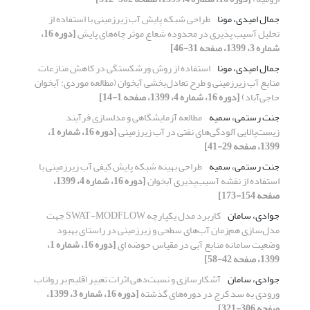
جمال امیدی، مونا
طراحی شبکه پایش آب زیرزمینی با استفاده از
تحلیل آسیب پذیری در محدوده شعاع موثر چاه‌های پایش
[دوره 16،
شماره 3، 1399، صفحه 31-46]
جمال امیدی، مونا
استفاده از روش ورشکستگی در کاهش منازعات
منابع آب زیرزمینی و طرح تعادل‌بخشی آبخوان (مطالعه موردی: آبخوان
حاجی‌آباد)
[دوره 16، شماره 4، 1399، صفحه 1-14]
جنت رستمی، سمیه
مطالعه آزمایشگاهی و مدلسازی فرآیند
زیست‌پالایی آلودگی‌های نفتی در آب زیرزمینی
[دوره 16، شماره 1،
1399، صفحه 29-41]
جنت رستمی، سمیه
طراحی بهینه شبکه پایش کیفی آب زیرزمینی با
استفاده از نقشه آسیب‌پذیری آبخوان
[دوره 16، شماره 4، 1399،
صفحه 154-173]
جوادی، سامان
کاربرد مدل یکپارچه SWAT-MODFLOW جهت
مدل‌سازی هم‌زمان آب‌های سطحی و زیرزمینی در راستای بهبود
وضعیت سامانه منابع آبی در مقیاس حوضه ای
[دوره 16، شماره 1،
1399، صفحه 42-58]
جوادی، سامان
آشکارسازی و نسبت‌دهی اثرات تغییر اقلیم بر رواناب
ورودی به سد کرج در دوره‌های گذشته
[دوره 16، شماره 3، 1399،
صفحه 306-321]