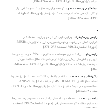
در ایران
[دوره 16، شماره 1، 1399، صفحه 174-196]
ذوالفقاری‌پور، محمدامین
توسعه چارچوب بازار آب بین‌بخشی برای
ارتقای بازدهی اقتصادی مصرف آب زیرزمینی
[دوره 16، شماره 1،
1399، صفحه 332-346]
ر
رئیس پور، کوهزاد
برآورد ابرناکی در جو ایران با استفاده از
فرآورده‌های ابر پرتوسنج طیفی تصویربرداری چندزاویه‌ای (MISR)
[دوره 16، شماره 3، 1399، صفحه 257-271]
رئیسی، لیلا
پیاده سازی سیستم حسابداری آب WA+ در سطح حوضه‌
آبریز و چالش‌های پیش روی آن ( درس آموخته ها از مطالعه موردی
حوضه آبریز طشک - بختگان)
[دوره 16، شماره 2، 1399، صفحه 346-
362]
راثی نظامی، سیدسعید
مکانیابی نقاط برداشت مناسب آب زیرزمینی با
استفاده از تلفیق GIS ،DEMATEL و فرآیند تحلیل شبکه ANP
(مطالعه موردی: حوضه آبریز دشت اردبیل)
[دوره 16، شماره 1، 1399،
صفحه 452-447]
راهداری، وحید
استفاده از داده‌های رادار دهانه مصنوعی سنتینل-1
به منظور مطالعه اکوسیستم‌های آبی
[دوره 16، شماره 2، 1399، صفحه