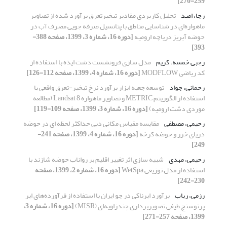
259-270]
رجا، امید
تحلیل کاربردی مقادیر تبخیرتعرق برآورد شده از تصاویر
ماهواره‌ای در شناسایی مناطق با پتانسیل صرفه ‏جویی مصرف آب در
حوضه آبریز دریاچه ارومیه
[دوره 16، شماره 3، 1399، صفحه 388-
393]
رجبی خمسه، کریم
مدل سازی فرونشست دشت ایذه با استفاده از
کد ریاضی MODFLOW
[دوره 16، شماره 4، 1399، صفحه 112-126]
رحمانی، جواد
توسعه جعبه ابزار برآورد نرخ تبخیر-تعرق واقعی با
استفاده از الگوریتم METRIC و تصاویر ماهواره Landsat 8 (مطالعه
موردی دشت ارومیه)
[دوره 16، شماره 3، 1399، صفحه 109-119]
رحیمی، مصطفی
مقایسه مقیاس مکانی دبی حداکثر لحظه ای در حوضه
دریای خزر و حوضه کرخه
[دوره 16، شماره 4، 1399، صفحه 241-
249]
رحیمی، مهدی
شبیه سازی اثر تغییر اقلیم بر رواناب حوضه شازند با
استفاده از مدل توزیعی WetSpa
[دوره 16، شماره 2، 1399، صفحه
230-242]
رزمی، رباب
برآورد ابرناکی در جو ایران با استفاده از فرآورده‌های ابر
پرتوسنج طیفی تصویربرداری چندزاویه‌ای (MISR)
[دوره 16، شماره 3،
1399، صفحه 257-271]