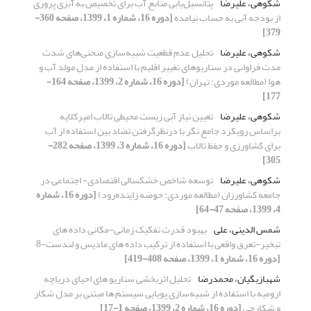
شکوهی، علیرضا
پتانسیل‌یابی منابع آب برای تخصیص به آبزی پروری
از بودجه آبی به حساب نیامده
[دوره 16، شماره 1، 1399، صفحه 360-
379]
شکوهی، علیرضا
تحلیل عدم قطعیت شبیه‌سازی منحنی‌های شدت
مدت فراوانی در سناریوهای تغییر اقلیم با استفاده از مدل‌ مولد آب و
هوا (مطالعه موردی: تهران)
[دوره 16، شماره 2، 1399، صفحه 164-
177]
شکوهی، علیرضا
تعیین نیاز آبی زیست محیطی تالاب امیرکلایه
براساس رویکرد جامع نگر با درنظرگرفتن تضاد بین استفاده از آب
برای کشاورزی و حفظ تالاب
[دوره 16، شماره 3، 1399، صفحه 282-
305]
شکوهی، علیرضا
توسعه‌ شاخص خشکسالی اقتصادی- اجتماعی در
جامعه کشاورزان (مطالعه موردی: حوضه زاینده‌رود)
[دوره 16، شماره
4، 1399، صفحه 47-64]
شمس الدینی، علی
بهبود قدرت تفکیک زمانی-مکانی داده های
تبخیر-تعرق واقعی با استفاده از ترکیب داده های مادیس و لندست-8
[دوره 16، شماره 1، 1399، صفحه 408-419]
شهبازبگیان، محمدرضا
تحلیل اثربخشی سناریو های احیای دریاچه
ارومیه با استفاده از شبیه‌سازی پویایی سیستم ها مبتنی بر مدل شکار
و شکارچی
[دوره 16، شماره 2، 1399، صفحه 1-17]