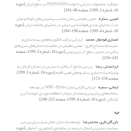
عملکرد محصولات بارشی خانواده PERSIANN در سطح ایران
[دوره
16، شماره 1، 1399، صفحه 86-101]
امینی، ستاره
مدت مدلهای عددی هواشناسی جهانی در بخشهای مختلف ایران
[دوره
16، شماره 4، 1399، صفحه 190-204]
انصاری قوجقار، محمد
ارزیابی ترکیب الگوریتم‌های بهینه‌سازی و
سیستم استنتاج فازی- عصبی تطبیقی در مقایسه با مدل‌های سری‌های
زمانی در تخمین سطح آب زیرزمینی
[دوره 16، شماره 3، 1399، صفحه
245-256]
ایرانمنش، رضا
بررسی منابع آب قابل دسترس در استان کرمان به
وسیله پیاده سازی سناریو های تغییر اقلیم
[دوره 16، شماره 1، 1399،
صفحه 156-173]
ایمانی، سمیه
ارزیابی کارایی مدل WRF-Hydro در توسعه
سامانه‌های پیش‌بینی و هشدار سیلاب (مطالعه موردی حوضه آبریز
کشکان)
[دوره 16، شماره 4، 1399، صفحه 225-240]
ب
بازرگان لاری، محمدرضا
توسعه یک مدل عامل بنیان برای بررسی
سیاست مدیریتی اعمال جریمه در سامانه‌ی کشاورزی-آبخوان
[دوره