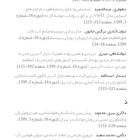
دهواری، عبدالحمید
شناسایی و تحلیل عدم قطعیت پارامترهای
حساس مدل SWAT در برآورد رواناب حوضه کارده
[دوره 16، شماره
3، 1399، صفحه 212-221]
دولت‌آبادی، نرگس خاتون
مدل‌سازی سیستم منابع آب تالاب
هورالعظیم/هورالهویزه با رویکرد پویایی سیستم
[دوره 16، شماره 2،
1399، صفحه 18-34]
دولتشاهی، مهری
بررسی و تعیین روند تغییرات تراز آب‌زیرزمینی با
استفاده از تبدیل موجک گسسته و آزمون‌های ناپارامتریک (مطالعه
موردی: دشت آذرشهر)
[دوره 16، شماره 1، 1399، صفحه 102-115]
دیندار، اسدالله
بررسی اثرات توسعه بازار آب بر الگوی کشت انتخابی
کشاورزان در شبکه آبیاری سبلان، اردبیل
[دوره 16، شماره 2، 1399،
صفحه 323-333]
ذ
ذاکری نیری، محمود
پیش بینی خشکسالی هواشناسی، هیدرولوژیکی
و کشاورزی مبتنی بر روش موجک در تهران
[دوره 16، شماره 3، 1399،
صفحه 120-132]
ذکایی، محمدسعید
مروری تاریخی بر ابعاد اجتماعی تدوین قوانین آب