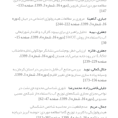
مطالعه موردی استان قزوین
[دوره 16، شماره 3، 1399، صفحه 133-
147]
جباری، آناهیتا
مروری بر مطالعات هیدرولوژی اجتماعی در جهان
[دوره
16، شماره 3، 1399، صفحه 222-244]
جعفری، بهیه
تحلیل راهبردی برای بهبود کارکرد و اقتدارشورایعالی
آب با استفاده از روش SWOT
[دوره 16، شماره 4، 1399، صفحه 15-
30]
جعفری، فائزه
ارزیابی خطر بوم‌شناسی نشانگر مولکولی تخلیه فاضلاب
(LASs) در رودخانه‌‌ عباس‌آباد همدان
[دوره 16، شماره 1، 1399،
صفحه 229-239]
جلال کمالی، نوید
بررسی منابع آب قابل دسترس در استان کرمان به
وسیله پیاده سازی سناریو های تغییر اقلیم
[دوره 16، شماره 1، 1399،
صفحه 156-173]
جلیلی قاضی زاده، محمدرضا
تئوری شناسایی محدوده‌ی نشت در
نواحی مجزای مجازی شبکه‌های توزیع آب با استفاده از شبکه‌ی عصبی
مصنوعی
[دوره 16، شماره 3، 1399، صفحه 47-62]
جمال، مریم
عدم قطعیت در محاسبه شاخص خشکسالی
هیدرولوژیکی با کاربرد توزیع گاما (مطالعه موردی: حوضه آبریز دریاچه
ارومیه)
[دوره 16، شماره 4، 1399، صفحه 302-312]