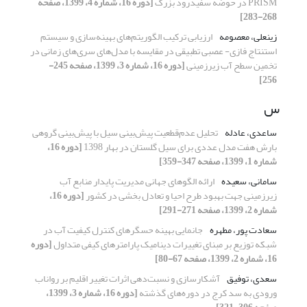
PRISM در حوضه سفیدرود بزرگ
[دوره 16، شماره 4، 1399، صفحه
268-283]
زینعلی، معصومه
ارزیابی ترکیب الگوریتم‌های بهینه‌سازی و سیستم
استنتاج فازی- عصبی تطبیقی در مقایسه با مدل‌های سری‌های زمانی در
تخمین سطح آب زیرزمینی
[دوره 16، شماره 3، 1399، صفحه 245-
256]
س
ساعدی، عادله
تحلیل عدم‌قطعیت پیش‌بینی سیل با پیش‌بینی گروهی
بارش هفت مدل عددی برای سیل گلستان در بهار 1398
[دوره 16،
شماره 1، 1399، صفحه 347-359]
سامانی، سعیده
ارائه الگوهای جهانی مدیریت پایدار منابع آب
زیرزمینی جهت بهبود طرح احیا و تعادل بخشی در کشور
[دوره 16،
شماره 2، 1399، صفحه 271-291]
سعادت پور، مطهره
جانمایی بهینه حسگرهای کنترل کیفیت آب در
شبکه توزیع بر مبنای تغییرات دینامیک پارامترهای کیفی متداول
[دوره
16، شماره 2، 1399، صفحه 67-80]
سعدی، توفیق
آشکارسازی و نسبت‌دهی اثرات تغییر اقلیم بر رواناب
ورودی به سد کرج در دوره‌های گذشته
[دوره 16، شماره 3، 1399،