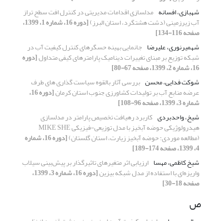
شهبازی، افسانه
مدلسازی اقدامات مدیریتی در کنترل افت سطح تراز
آب زیرزمینی (دشت هشتگرد، استان البرز)
[دوره 16، شماره 1، 1399،
صفحه 116-134]
شهمیرنوری، علیرضا
جانمایی بهینه حسگرهای کنترل کیفیت آب در
شبکه توزیع بر مبنای تغییرات دینامیک پارامترهای کیفی متداول
[دوره
16، شماره 2، 1399، صفحه 67-80]
شوکت فدایی، محسن
بررسی آثار بالقوه سیاست گذاری های طرف
عرضه منابع آب بر تولیدات کشاورزی جنوب استان کرمان
[دوره 16،
شماره 3، 1399، صفحه 96-108]
شیخ، واحدبردی
کاربرد رهیافت تخصیص پارامتر در مدلسازی
هیدرولوژیکی حوضه آبخیز با مدل توزیعی-فیزیکی MIKE SHE
(مطالعه موردی: حوضه آبخیز زیارت، استان گلستان)
[دوره 16، شماره
4، 1399، صفحه 174-189]
شیخ کاظمی، مهسا
ارزیابی اثر متغیرهای تاثیرگذار بر پیش‌بینی سیلاب
واریزه‌ای با استفاده از مدل شبکه بیزین
[دوره 16، شماره 3، 1399،
صفحه 18-30]
ص