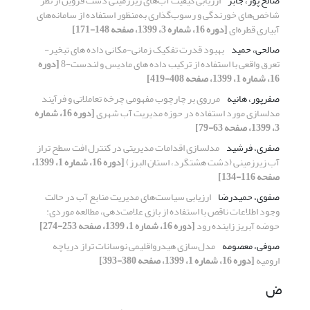
صالح پور، جابر
ارزیابی کیفیت آب‌های زیرزمینی دشت قزوین از نظر
شاخص‌های خورندگی و رسوب‌گذاری به‌منظور استفاده از سامانه‌های
آبیاری قطره‌ای
[دوره 16، شماره 3، 1399، صفحه 148-171]
صالحی، حمید
بهبود قدرت تفکیک زمانی-مکانی داده های تبخیر-
تعرق واقعی با استفاده از ترکیب داده های مادیس و لندست-8
[دوره
16، شماره 1، 1399، صفحه 408-419]
صفرپور، هانیه
مرروی بر چارچوب مفهومی چرخه تعاملاتی و فرآیند
مدلسازی مورد استفاده در حوزه مدیریت آب شهری
[دوره 16، شماره
3، 1399، صفحه 63-79]
صفری، فرشید
مدلسازی اقدامات مدیریتی در کنترل افت سطح تراز
آب زیرزمینی (دشت هشتگرد، استان البرز)
[دوره 16، شماره 1، 1399،
صفحه 116-134]
صفوی، حمیدرضا
ارزیابی سیاست‌های مدیریت منابع آب در حالت
وجود اطلاعات ناقص با استفاده از بازی علامت‌دهی، مطالعه موردی:
حوضه آبریز زاینده رود
[دوره 16، شماره 1، 1399، صفحه 253-274]
صوفی، معصومه
مدل‌سازی هیدرواقلیمی نوسانات تراز دریاچه
ارومیه
[دوره 16، شماره 1، 1399، صفحه 380-393]
ض