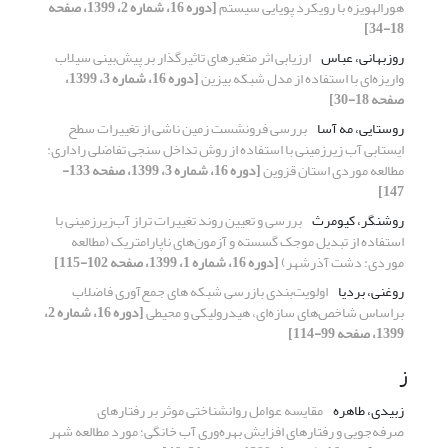
هورالهویزه با رویکرد پویایی سیستم
[دوره 16، شماره 2، 1399، صفحه
18-34]
روزبهانی، عباس
ارزیابی اثر متغیرهای تاثیرگذار بر پیش‌بینی سیلاب
واریزه‌ای با استفاده از مدل شبکه بیزین
[دوره 16، شماره 3، 1399،
صفحه 18-30]
روستایی، مه آسا
بررسی فرونشست زمین ناشی از تغییرات سطح
ایستابی آب زیرزمینی با استفاده از روش تداخل سنجی تفاضلی راداری:
مطالعه موردی استان قزوین
[دوره 16، شماره 3، 1399، صفحه 133-
147]
روشنگر، کیومرث
بررسی و تعیین روند تغییرات تراز آب‌زیرزمینی با
استفاده از تبدیل موجک گسسته و آزمون‌های ناپارامتریک (مطالعه
موردی: دشت آذرشهر)
[دوره 16، شماره 1، 1399، صفحه 102-115]
روغنی، بردیا
اولویت‌بندی بازرسی شبکه های جمع‌آوری فاضلاب
براساس شاخص‌های سازه‌ای، هیدرولیکی و محیطی
[دوره 16، شماره 2،
1399، صفحه 99-114]
ز
زبیدی، طاهره
مقایسه عوامل روانشناختی موثر بر رفتارهای
صرفه‌جویی و رفتارهای افزایش بهره‌وری آب خانگی؛ مورد مطالعه شهر