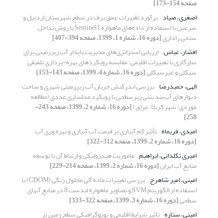
صفحه 154-173]
اصغری، صیاد
برآورد تغییرات عمق برف در سطح شهرستان اردبیل و
سرعین با استفاده از داده‌های ماهواره Sentinel1 با روش تداخل
سنجی راداری
[دوره 16، شماره 1، 1399، صفحه 394-407]
افشار، عباس
ارزیابی استراتژی‌های مدیریت پایدار آب زیرزمینی برای
سازگاری با تغییرات اقلیمی: مقایسه رویکردهای بهره-برداری تلفیقی
سیکلی و غیرسیکلی
[دوره 16، شماره 4، 1399، صفحه 143-153]
الهی، حمیدرضا
بررسی اندرکنش جریان آب زیرزمینی شهری و ساخت
دیوارهای آب‌بند بتنی زیرسطحی با رویکرد مدلسازی عددی (مطالعه
موردی: شهر کربلا، عراق)
[دوره 16، شماره 2، 1399، صفحه 243-
258]
امیدی، فریماه
تأثیر کم آبیاری بر قیمت آب آبیاری و بهره وری آب
[دوره 16، شماره 2، 1399، صفحه 312-322]
امیرى تکلدانى، ابراهیم
ماموریت هیدرولیکی و ارتباط آن با توسعه
منابع آب ایران
[دوره 16، شماره 2، 1399، صفحه 214-229]
امینی، امیر شاهرخ
بررسی تغییرات ماده آلی محلول رنگی (CDOM) با
استفاده از الگوریتم SVM و تصاویر ماهواره لندست 8 در منابع آبهای
سطحی
[دوره 16، شماره 3، 1399، صفحه 322-333]
امینی، ستاره
تاثیر شرایط اقلیمی و توپوگرافیکی سطح زمین بر