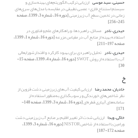
حسینی، سید موسی
ارزیابی ترکیب الگوریتم‌های بهینه‌سازی و
سیستم استنتاج فازی- عصبی تطبیقی در مقایسه با مدل‌های سری‌های
زمانی در تخمین سطح آب زیرزمینی
[دوره 16، شماره 3، 1399، صفحه
245-256]
حیدری، نادر
مسائل، راهبردها، و راهکارهای علم و فناوری در
استفاده بهینه از منابع آب در مقیاس مزرعه
[دوره 16، شماره 1، 1399،
صفحه 197-211]
حیدری، نادر
تحلیل راهبردی برای بهبود کارکرد و اقتدارشورایعالی
آب با استفاده از روش SWOT
[دوره 16، شماره 4، 1399، صفحه 15-
30]
خ
خادیان، محمد رضا
ارزیابی کیفیت آب‌های زیرزمینی دشت قزوین از
نظر شاخص‌های خورندگی و رسوب‌گذاری به‌منظور استفاده از
سامانه‌های آبیاری قطره‌ای
[دوره 16، شماره 3، 1399، صفحه 148-
171]
خاکی، ویدا
ارزیابی شدت اثر تغییر اقلیم بر منابع آب زیرزمینی دشت
ورامین با استفاده از شاخص NISTOR
[دوره 16، شماره 3، 1399،
صفحه 172-187]