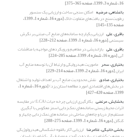
16، شماره 3، 1399، صفحه 365-375]
باغشاهی، مرضیه
امکان سنجی ساخت و ارزیابی یک سنسور
رطوبت‌سنج در بافت‌های متفاوت خاک
[دوره 16، شماره 1، 1399،
صفحه 135-145]
باقری، علی
ارزیابی یکپارچه سامانه‌های منابع آب مبتنی بر نگرش
سیستمی
[دوره 16، شماره 1، 1399، صفحه 212-228]
باقری، علی
بازاندیشی در مفاهیم و رویکردهای مواجهه با مناقشات
آبی
[دوره 16، شماره 4، 1399، صفحه 205-224]
بختیاری، سحر
ماموریت هیدرولیکی و ارتباط آن با توسعه منابع آب
ایران
[دوره 16، شماره 2، 1399، صفحه 214-229]
بختیاری، صادق
نقش محدودیت منابع آب بر اهداف تولید و اشتغال
در بخش‌های اقتصادی (مورد مطالعه استان یزد)
[دوره 16، شماره 1،
1399، صفحه 420-427]
بخشایش، مرتضی
بکارگیری ارزیابی چرخه حیات (LCA) در مقایسه
اثرات محیط زیستی سامانه‌های نمک‌زدایی اسمز معکوس با آبگیری
مستقیم از دریا و چاه‌های ساحلی در سامانه های نمک زدایی چابهار و
کنگان
[دوره 16، شماره 1، 1399، صفحه 275-288]
بخشی خانیکی، غلامرضا
ارزیابی آثار بالقوه خشکسالی هیدرولوژیکی
بر وضعیت کشاورزی، بازده درآمدی و مصارف آبی کشاورزان استان