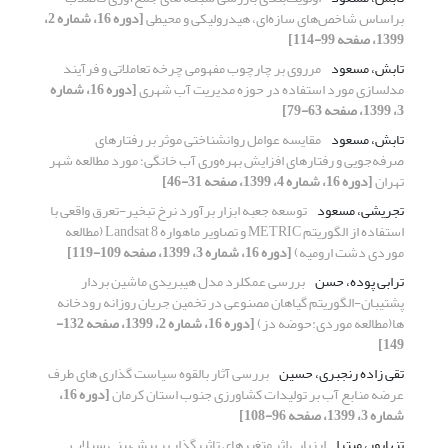
براساس شاخص‌های سازه‌ای، هیدرولیکی و محیطی
[دوره 16، شماره 2،
1399، صفحه 99-114]
تابش، مسعود
مرروی بر چارچوب مفهومی چرخه تعاملاتی و فرآیند
مدلسازی مورد استفاده در حوزه مدیریت آب شهری
[دوره 16، شماره
3، 1399، صفحه 63-79]
تابش، مسعود
مقایسه عوامل روانشناختی موثر بر رفتارهای
صرفه‌جویی و رفتارهای افزایش بهره‌وری آب خانگی؛ مورد مطالعه شهر
تهران
[دوره 16، شماره 4، 1399، صفحه 31-46]
تجریشی، مسعود
توسعه جعبه ابزار برآورد نرخ تبخیر-تعرق واقعی با
استفاده از الگوریتم METRIC و تصاویر ماهواره Landsat 8 (مطالعه
موردی دشت ارومیه)
[دوره 16، شماره 3، 1399، صفحه 109-119]
ترابی پوده، حسن
بررسی عمکلرد مدل هیبریدی ماشین بردار
پشتیبان-الگوریتم گیاهان مصنوعی در تخمین جریان روزانه رودخانه
ها(مطالعه موردی:حوضه دز)
[دوره 16، شماره 2، 1399، صفحه 132-
149]
تقی زاده رنجبری، حسین
بررسی آثار بالقوه سیاست گذاری های طرف
عرضه منابع آب بر تولیدات کشاورزی جنوب استان کرمان
[دوره 16،
شماره 3، 1399، صفحه 96-108]
تنهاپور، میترا
ارزیابی اثر متغیرهای تاثیرگذار بر پیش‌بینی سیلاب