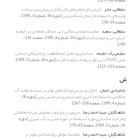
صفحه 306-321]
سلطانی، جابر
ارزیابی اثر متغیرهای تاثیرگذار بر پیش‌بینی سیلاب
واریزه‌ای با استفاده از مدل شبکه بیزین
[دوره 16، شماره 3، 1399،
صفحه 18-30]
سلطانی، سعید
مقایسه مقیاس مکانی دبی حداکثر لحظه ای در حوضه
دریای خزر و حوضه کرخه
[دوره 16، شماره 4، 1399، صفحه 241-
249]
سلیمی راد، حلیمه
شناسایی و تحلیل عدم قطعیت پارامترهای حساس
مدل SWAT در برآورد رواناب حوضه کارده
[دوره 16، شماره 3، 1399،
صفحه 212-221]
ش
شامرادی، ایمان
تحلیل و بررسی پارامترهای موثر بر سیستم تولید آب
چگالشی با استفاده از انرژی خورشیدی و سرمایش زمین
[دوره 16،
شماره 4، 1399، صفحه 250-267]
شاهنگیان، سید احمد رضا
مرروی بر چارچوب مفهومی چرخه تعاملاتی
و فرآیند مدلسازی مورد استفاده در حوزه مدیریت آب شهری
[دوره
16، شماره 3، 1399، صفحه 63-79]
شاهنگیان، سید احمد رضا
مقایسه عوامل روانشناختی موثر بر