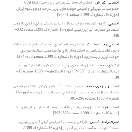
احسانی، کیارش
استخراج مساحت بحرانی و بررسی ارتباط آن با
خصوصیات فیزیکی و اقلیمی حوضه‌های آبریز درجه‌ دوم و سوم ایران
[دوره 16، شماره 2، 1399، صفحه 81-98]
احمدی، آزاده
توسعه چارچوب بازار آب بین‌بخشی برای ارتقای بازدهی
اقتصادی مصرف آب زیرزمینی
[دوره 16، شماره 1، 1399، صفحه 332-
346]
احمدی، زهره سادات
ارزیابی سیاست‌های مدیریت منابع آب در حالت
وجود اطلاعات ناقص با استفاده از بازی علامت‌دهی، مطالعه موردی:
حوضه آبریز زاینده رود
[دوره 16، شماره 1، 1399، صفحه 253-274]
ارشدی، محمد
تحلیل راهبردی برای بهبود کارکرد و اقتدارشورایعالی
آب با استفاده از روش SWOT
[دوره 16، شماره 4، 1399، صفحه 15-
30]
اسداللهی یزدی، حمید
بهبود عملکرد آب شیرین کن ساده خورشیدی
با استفاده از ماسه : بررسی اثر ارتفاع نسبی آب داخل ماسه
[دوره 16،
شماره 4، 1399، صفحه 296-301]
اسدی، فریده
مدل‌سازی هیدرواقلیمی نوسانات تراز دریاچه ارومیه
[دوره 16، شماره 1، 1399، صفحه 380-393]
اشرف زاده، افشین
طراحی بهینه شبکه پایش کیفی آب زیرزمینی با
استفاده از نقشه آسیب‌پذیری آبخوان
[دوره 16، شماره 4، 1399،