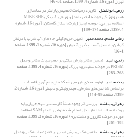
تهران
[دوره 16، شماره 4، 1399، صفحه 31-46]
زرقی، ابوالفضل
کاربرد رهیافت تخصیص پارامتر در مدلسازی
هیدرولوژیکی حوضه آبخیز با مدل توزیعی-فیزیکی MIKE SHE
(مطالعه موردی: حوضه آبخیز زیارت، استان گلستان)
[دوره 16، شماره
4، 1399، صفحه 174-189]
زمانی مقدم، محمد قدیر
تعیین حریم کیفی چاه های آب شرب با درنظر
گرفتن پتانسیل آسیب‌پذیری آبخوان
[دوره 16، شماره 1، 1399، صفحه
1-16]
زندی، امید
تخمین مکانی بارش مبتنی بر خصوصیات مکانی و مدل
PRISM در حوضه سفیدرود بزرگ
[دوره 16، شماره 4، 1399، صفحه
268-283]
زندیه، امیر
اولویت‌بندی بازرسی شبکه های جمع‌آوری فاضلاب
براساس شاخص‌های سازه‌ای، هیدرولیکی و محیطی
[دوره 16، شماره 2،
1399، صفحه 99-114]
زهرائی، بنفشه
بررسی اثر وجود منشأ کارست بر سهم جریان پایه
رودخانه با استفاده از مدل اصلاح شده نواحی اشباع SAM (مطالعه
موردی حوضه کازرون و دشت برم)
[دوره 16، شماره 2، 1399، صفحه
192-201]
زهرایی، بنفشه
تخمین مکانی بارش مبتنی بر خصوصیات مکانی و مدل