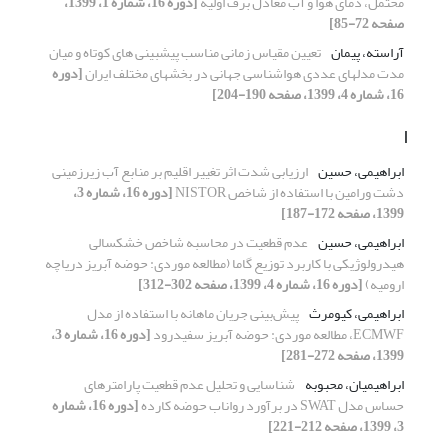
محتمل، دمای هوا و آب معادل برف اولیه
[دوره 16، شماره 1، 1399،
صفحه 72-85]
آراسته، پیمان
مدت مدلهای عددی هواشناسی جهانی در بخشهای مختلف ایران
[دوره
16، شماره 4، 1399، صفحه 190-204]
ا
ابراهیمی، حسین
ارزیابی شدت اثر تغییر اقلیم بر منابع آب زیرزمینی
دشت ورامین با استفاده از شاخص NISTOR
[دوره 16، شماره 3،
1399، صفحه 172-187]
ابراهیمی، حسین
عدم قطعیت در محاسبه شاخص خشکسالی
هیدرولوژیکی با کاربرد توزیع گاما (مطالعه موردی: حوضه آبریز دریاچه
ارومیه)
[دوره 16، شماره 4، 1399، صفحه 302-312]
ابراهیمی، کیومرث
پیش‌بینی جریان ماهانه با استفاده از مدل
ECMWF، مطالعه موردی: حوضه آبریز سفیدرود
[دوره 16، شماره 3،
1399، صفحه 272-281]
ابراهیمیان، محبوبه
شناسایی و تحلیل عدم قطعیت پارامترهای
حساس مدل SWAT در برآورد رواناب حوضه کارده
[دوره 16، شماره
3، 1399، صفحه 212-221]