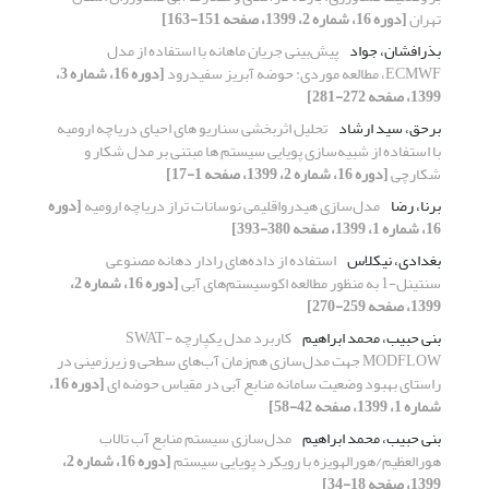
تهران
[دوره 16، شماره 2، 1399، صفحه 151-163]
بذرافشان، جواد
پیش‌بینی جریان ماهانه با استفاده از مدل
ECMWF، مطالعه موردی: حوضه آبریز سفیدرود
[دوره 16، شماره 3،
1399، صفحه 272-281]
برحق، سید ارشاد
تحلیل اثربخشی سناریو های احیای دریاچه ارومیه
با استفاده از شبیه‌سازی پویایی سیستم ها مبتنی بر مدل شکار و
شکارچی
[دوره 16، شماره 2، 1399، صفحه 1-17]
برنا، رضا
مدل‌سازی هیدرواقلیمی نوسانات تراز دریاچه ارومیه
[دوره
16، شماره 1، 1399، صفحه 380-393]
بغدادی، نیکلاس
استفاده از داده‌های رادار دهانه مصنوعی
سنتینل-1 به منظور مطالعه اکوسیستم‌های آبی
[دوره 16، شماره 2،
1399، صفحه 259-270]
بنی حبیب، محمد ابراهیم
کاربرد مدل یکپارچه SWAT-
MODFLOW جهت مدل‌سازی هم‌زمان آب‌های سطحی و زیرزمینی در
راستای بهبود وضعیت سامانه منابع آبی در مقیاس حوضه ای
[دوره 16،
شماره 1، 1399، صفحه 42-58]
بنی حبیب، محمد ابراهیم
مدل‌سازی سیستم منابع آب تالاب
هورالعظیم/هورالهویزه با رویکرد پویایی سیستم
[دوره 16، شماره 2،
1399، صفحه 18-34]