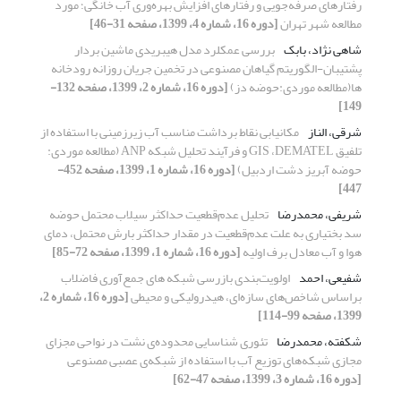
رفتارهای صرفه‌جویی و رفتارهای افزایش بهره‌وری آب خانگی؛ مورد
مطالعه شهر تهران
[دوره 16، شماره 4، 1399، صفحه 31-46]
شاهی نژاد، بابک
بررسی عمکلرد مدل هیبریدی ماشین بردار
پشتیبان-الگوریتم گیاهان مصنوعی در تخمین جریان روزانه رودخانه
ها(مطالعه موردی:حوضه دز)
[دوره 16، شماره 2، 1399، صفحه 132-
149]
شرقی، الناز
مکانیابی نقاط برداشت مناسب آب زیرزمینی با استفاده از
تلفیق GIS ،DEMATEL و فرآیند تحلیل شبکه ANP (مطالعه موردی:
حوضه آبریز دشت اردبیل)
[دوره 16، شماره 1، 1399، صفحه 452-
447]
شریفی، محمدرضا
تحلیل عدم‌قطعیت حداکثر سیلاب محتمل حوضه
سد بختیاری به علت عدم‌قطعیت در مقدار حداکثر بارش محتمل، دمای
هوا و آب معادل برف اولیه
[دوره 16، شماره 1، 1399، صفحه 72-85]
شفیعی، احمد
اولویت‌بندی بازرسی شبکه های جمع‌آوری فاضلاب
براساس شاخص‌های سازه‌ای، هیدرولیکی و محیطی
[دوره 16، شماره 2،
1399، صفحه 99-114]
شکفته، محمدرضا
تئوری شناسایی محدوده‌ی نشت در نواحی مجزای
مجازی شبکه‌های توزیع آب با استفاده از شبکه‌ی عصبی مصنوعی
[دوره 16، شماره 3، 1399، صفحه 47-62]