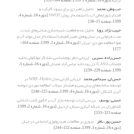
ترکیه
[دوره 16، شماره 1، 1399، صفحه 304-331]
حب وطن، محمد
تحلیل راهبردی برای بهبود کارکرد و
اقتدارشورایعالی آب با استفاده از روش SWOT
[دوره 16، شماره 4،
1399، صفحه 15-30]
حبیب نژاد، رویا
تحلیل عدم قطعیت شبیه‌سازی منحنی‌های شدت
مدت فراوانی در سناریوهای تغییر اقلیم با استفاده از مدل‌ مولد آب و
هوا (مطالعه موردی: تهران)
[دوره 16، شماره 2، 1399، صفحه 164-
177]
حسن زاده، نسرین
ارزیابی خطر بوم‌شناسی نشانگر مولکولی تخلیه
فاضلاب (LASs) در رودخانه‌‌ عباس‌آباد همدان
[دوره 16، شماره 1،
1399، صفحه 229-239]
حسن لی، سیدامیرمحمد
ارزیابی کارایی مدل WRF-Hydro در
توسعه سامانه‌های پیش‌بینی و هشدار سیلاب (مطالعه موردی حوضه
آبریز کشکان)
[دوره 16، شماره 4، 1399، صفحه 225-240]
حسنی، یوسف
بررسی اثرات توسعه بازار آب بر الگوی کشت انتخابی
کشاورزان در شبکه آبیاری سبلان، اردبیل
[دوره 16، شماره 2، 1399،
صفحه 323-333]
حسین پور، باقر
مروری بر مطالعات هیدرولوژی اجتماعی در جهان
[دوره 16، شماره 3، 1399، صفحه 222-244]