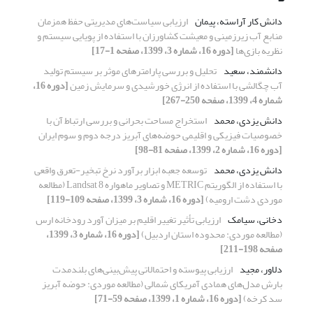
دانش کار آراسته، پیمان
ارزیابی سیاست‌های مدیریتی حفظ همزمان
منابع آب زیرزمینی و معیشت کشاورزان با استفاده از پویایی سیستم و
نظریه بازی‌ها
[دوره 16، شماره 3، 1399، صفحه 1-17]
دانشمند، سعید
تحلیل و بررسی پارامترهای موثر بر سیستم تولید
آب چگالشی با استفاده از انرژی خورشیدی و سرمایش زمین
[دوره 16،
شماره 4، 1399، صفحه 250-267]
دانش یزدی، محمد
استخراج مساحت بحرانی و بررسی ارتباط آن با
خصوصیات فیزیکی و اقلیمی حوضه‌های آبریز درجه‌ دوم و سوم ایران
[دوره 16، شماره 2، 1399، صفحه 81-98]
دانش یزدی، محمد
توسعه جعبه ابزار برآورد نرخ تبخیر-تعرق واقعی
با استفاده از الگوریتم METRIC و تصاویر ماهواره Landsat 8 (مطالعه
موردی دشت ارومیه)
[دوره 16، شماره 3، 1399، صفحه 109-119]
دخانی، سیامک
ارزیابی تأثیر تغییر اقلیم بر میزان آورد رودخانه ارس
(مطالعه موردی: محدوده استان اردبیل)
[دوره 16، شماره 3، 1399،
صفحه 198-211]
دلاور، مجید
ارزیابی پیوسته و احتمالاتی پیش‌بینی‌های بلندمدت
بارش مدل‌های همادی آمریکای شمالی (مطالعه موردی: حوضه آبریز
سد کرخه)
[دوره 16، شماره 1، 1399، صفحه 59-71]