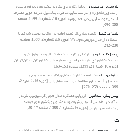
پارسی نژاد، مسعود
تحلیل کاربردی مقادیر تبخیرتعرق برآورد شده
از تصاویر ماهواره‌ای در شناسایی مناطق با پتانسیل صرفه ‏جویی مصرف
آب در حوضه آبریز دریاچه ارومیه
[دوره 16، شماره 3، 1399، صفحه
388-393]
پایمزد، شهلا
شبیه سازی اثر تغییر اقلیم بر رواناب حوضه شازند با
استفاده از مدل توزیعی WetSpa
[دوره 16، شماره 2، 1399، صفحه
230-242]
پرهیزکاری، ابوذر
ارزیابی آثار بالقوه خشکسالی هیدرولوژیکی بر
وضعیت کشاورزی، بازده درآمدی و مصارف آبی کشاورزان استان تهران
[دوره 16، شماره 2، 1399، صفحه 151-163]
پهلوانروی، احمد
استفاده از داده‌های رادار دهانه مصنوعی
سنتینل-1 به منظور مطالعه اکوسیستم‌های آبی
[دوره 16، شماره 2،
1399، صفحه 259-270]
پیش بهار، اسماعیل
ارزیابی عملکرد مدل های رگرسیونی پانلی در
برآورد رابطه بین آب و ارزش افزوده کشاورزی کشورهای حوضه
رودخانه مرزی ارس
[دوره 16، شماره 1، 1399، صفحه 17-28]
ت
تابش، مسعود
اولویت‌بندی بازرسی شبکه های جمع‌آوری فاضلاب