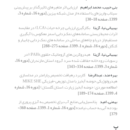
بنی حبیب، محمد ابراهیم
ارزیابی اثر متغیرهای تاثیرگذار بر پیش‌بینی
سیلاب واریزه‌ای با استفاده از مدل شبکه بیزین
[دوره 16، شماره 3،
1399، صفحه 18-30]
بهبهانی نیا، آزیتا
بکارگیری ارزیابی چرخه حیات (LCA) در مقایسه
اثرات محیط زیستی سامانه‌های نمک‌زدایی اسمز معکوس با آبگیری
مستقیم از دریا و چاه‌های ساحلی در سامانه های نمک زدایی چابهار و
کنگان
[دوره 16، شماره 1، 1399، صفحه 275-288]
بهبهانی نیا، آزیتا
هیدروکربن های آروماتیک حلقوی PAHs))در
رسوبات رودخانه حفاظت شده سرد آبرود استان مازندران
[دوره 16،
شماره 3، 1399، صفحه 334-343]
بهره مند، عبدالرضا
کاربرد رهیافت تخصیص پارامتر در مدلسازی
هیدرولوژیکی حوضه آبخیز با مدل توزیعی-فیزیکی MIKE SHE
(مطالعه موردی: حوضه آبخیز زیارت، استان گلستان)
[دوره 16، شماره
4، 1399، صفحه 174-189]
بهمنی، امید
پتانسیل‌یابی منابع آب برای تخصیص به آبزی پروری از
بودجه آبی به حساب نیامده
[دوره 16، شماره 1، 1399، صفحه 360-
379]
پ