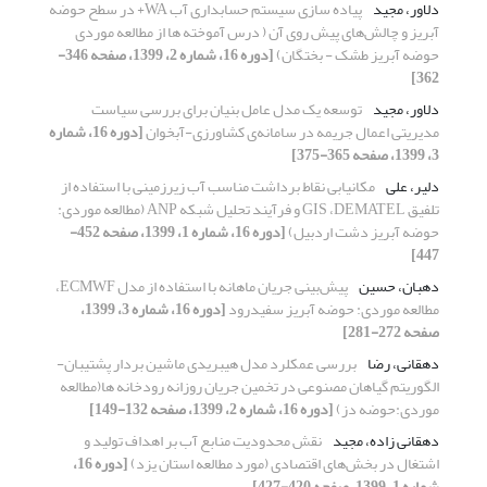
دلاور، مجید
پیاده سازی سیستم حسابداری آب WA+ در سطح حوضه‌
آبریز و چالش‌های پیش روی آن ( درس آموخته ها از مطالعه موردی
حوضه آبریز طشک - بختگان)
[دوره 16، شماره 2، 1399، صفحه 346-
362]
دلاور، مجید
توسعه یک مدل عامل بنیان برای بررسی سیاست
مدیریتی اعمال جریمه در سامانه‌ی کشاورزی-آبخوان
[دوره 16، شماره
3، 1399، صفحه 365-375]
دلیر، علی
مکانیابی نقاط برداشت مناسب آب زیرزمینی با استفاده از
تلفیق GIS ،DEMATEL و فرآیند تحلیل شبکه ANP (مطالعه موردی:
حوضه آبریز دشت اردبیل)
[دوره 16، شماره 1، 1399، صفحه 452-
447]
دهبان، حسین
پیش‌بینی جریان ماهانه با استفاده از مدل ECMWF،
مطالعه موردی: حوضه آبریز سفیدرود
[دوره 16، شماره 3، 1399،
صفحه 272-281]
دهقانی، رضا
بررسی عمکلرد مدل هیبریدی ماشین بردار پشتیبان-
الگوریتم گیاهان مصنوعی در تخمین جریان روزانه رودخانه ها(مطالعه
موردی:حوضه دز)
[دوره 16، شماره 2، 1399، صفحه 132-149]
دهقانی زاده، مجید
نقش محدودیت منابع آب بر اهداف تولید و
اشتغال در بخش‌های اقتصادی (مورد مطالعه استان یزد)
[دوره 16،
شماره 1، 1399، صفحه 420-427]