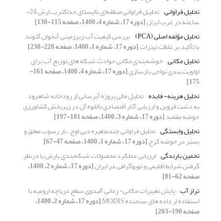
تحلیل فراوانی
تحلیـل فراوانی منطقه‌ای ناایستای حداکثر بـــارش 24-
ساعته در غرب ایران
[دوره 17، شماره 4، 1400، صفحه 115-130]
تحلیل مؤلفه اصلی (PCA)
بررسی کیفیت آب زیرزمینی آبخوان گتوند
با تأکید بر غلظت نیترات
[دوره 17، شماره 1، 1400، صفحه 228-238]
تحلیل مکانی
خوشه‌بندی مکانی حوادث شبکه های توزیع آب برای
اولویت بندی نواحی بازسازی
[دوره 17، شماره 4، 1400، صفحه 161-
175]
تحلیل هزینه- فایده
تحلیل مالی پروژه آبرسانی از رودخانه شاهرود
به دشت قزوین و ارزیابی آثار اقتصادی بالقوه آن در زیربخش کشاورزی
حوضه مقصد
[دوره 17، شماره 3، 1400، صفحه 181-197]
تحلیل وابستگی
تحلیل فراوانی چندمتغیره دبی اوج، بار رسوب معلق و
بستر در حوضه کرج
[دوره 17، شماره 1، 1400، صفحه 47-67]
تخمین بارندگی
ارزیابی عملکرد محصولات شبکه‌بندی بارش با درنظر
گرفتن شرایط اقلیمی و توپوگرافی در ایران
[دوره 17، شماره 2، 1400،
صفحه 62-81]
تراز آب
پایش تغییرات مکانی- زمانی آلبدوی سطح دریاچه ارومیه با
استفاده از داده های سنجنده MODIS
[دوره 17، شماره 2، 1400،
صفحه 190-203]