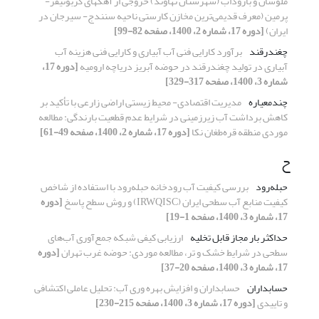
ملوسان و باروداب (شهرستان نهاوند) خروجی از آهکهای کربونیفر-
پرمین (معرف قدیمی‌ترین مخازن کارستی ناحیه سنندج- سیرجان در
ایران)
[دوره 17، شماره 2، 1400، صفحه 82-99]
چغندرقند
برآورد کارایی فنی آب آبیاری و کارایی فنی هزینه آب
آبیاری در تولید چغندرقند در حوضه آبریز دریاچه ارومیه
[دوره 17،
شماره 3، 1400، صفحه 317-329]
چندمعیاره
مدیریت اقتصادی- محیط زیستی اراضی زارعی با تأکید بر
کاهش برداشت آب زیرزمینی در شرایط عدم قطعیت بارندگی: مطالعه
موردی منطقه قره‌طغان نکا
[دوره 17، شماره 2، 1400، صفحه 49-61]
ح
حبله‌رود
بررسی کیفیت آب رودخانه حبله‌رود با استفاده از شاخص
کیفیت منابع آب سطحی ایران (IRWQISC) و روش سطح پاسخ
[دوره
17، شماره 3، 1400، صفحه 1-19]
حداکثر بار مجاز قابل تخلیه
ارزیابی کیفی شبکه جمع‌آوری آب‌های
سطحی در شرایط خشک و تر، مطالعه موردی: حوضه غرب تهران
[دوره
17، شماره 3، 1400، صفحه 20-37]
حسابداران
حسابداران و افزایش بهره وری آب: تحلیل عاملی اکتشافی
و تاییدی
[دوره 17، شماره 3، 1400، صفحه 215-230]