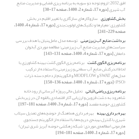
افق 2032: لزوم توجه دو سویه به برنامه ریزی فضایی و مدیریت منابع
آب شهری
[دوره 17، شماره 2، 1400، صفحه 17-30]
بخش کشاورزی
سازوکارهای سازگاری با تغییر اقلیم در بخش
کشاورزی؛ معیارها و تکنیک‌های اولویت‌بندی
[دوره 17، شماره 4، 1400،
صفحه 229-241]
برداشت منابع آب زیرزمینی
توسعه مدل عامل‌بنیان با هدف بررسی
سیاست‌های مدیریت منابع آب زیرزمینی؛ مطالعه موردی آبخوان
دامغان
[دوره 17، شماره 4، 1400، صفحه 131-143]
برنامه‌ریزی الگوی کشت
برنامه‌ریزی الگوی کشت بهینه کشاورزی با
لحاظ اندرکنش منابع آب سطحی و زیرزمینی با استفاده از ترکیب
مدل‌های SWAT و MODFLOW و الگوریتم ازدحام دسته ذرات
(PSO)
[دوره 17، شماره 1، 1400، صفحه 136-150]
برنامه ریزی ریاضی اثباتی
تحلیل مالی پروژه آبرسانی از رودخانه
شاهرود به دشت قزوین و ارزیابی آثار اقتصادی بالقوه آن در زیربخش
کشاورزی حوضه مقصد
[دوره 17، شماره 3، 1400، صفحه 181-197]
بهره برداری بهینه
بهره‌برداری هماهنگ از حوضچه‌های تعدیل سیلاب
شهری با کنترل بهینه‌ی دریچه‌ها با استفاده از الگوریتم جستجوی
هارمونی (مطالعه‌ی موردی: شبکه زهکشی حوضه آبریز شرق تهران)
[دوره 17، شماره 1، 1400، صفحه 181-194]