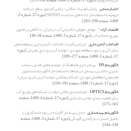
دریاچه ارومیه
[دوره 17، شماره 2، 1400، صفحه 100-113]
اعتبارسنجی
پایش تغییرات مکانی- زمانی آلبدوی سطح دریاچه
ارومیه با استفاده از داده های سنجنده MODIS
[دوره 17، شماره 2،
1400، صفحه 190-203]
اقتصاد آزاد"
موانع حقوقی حکمرانی آب در ایران؛ با نگاهی بر قانون
توزیع عادلانه آب
[دوره 17، شماره 3، 1400، صفحه 38-48]
اقدامات آبخیزداری
ارزیابی تأثیرات اقدامات آبخیزداری برمولفه های
بیلان آبی و رسوب مطالعه موردی: حوضه آبریز وردیج – واریش
[دوره
17، شماره 1، 1400، صفحه 277-289]
الگوریتم HS
بهره‌برداری هماهنگ از حوضچه‌های تعدیل سیلاب
شهری با کنترل بهینه‌ی دریچه‌ها با استفاده از الگوریتم جستجوی
هارمونی (مطالعه‌ی موردی: شبکه زهکشی حوضه آبریز شرق تهران)
[دوره 17، شماره 1، 1400، صفحه 181-194]
الگوریتم OPTICS
خوشه‌بندی مکانی حوادث شبکه های توزیع آب
برای اولویت بندی نواحی بازسازی
[دوره 17، شماره 4، 1400، صفحه
161-175]
الگوریتم بهینه‌سازی
مدل بهینه بار آلاینده در رودخانه کارون با
تحلیل خسارت بارگذاری آلودگی
[دوره 17، شماره 3، 1400، صفحه
330-344]