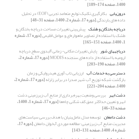
1400، صفحه 174-189]
درون‌یابی
بکارگیری تکنیک توابع متعامد تجربی (EOF) در تحلیل
داده‎‎ های بارندگی
[دوره 17، شماره 2، 1400، صفحه 31-48]
دریاچه بختگان و طشک
پیش‌بینی تغییرات مساحت دریاچه بختگان و
طشک با استفاده از تصاویر ماهواره‌ای و عوامل اقلیمی
[دوره 17، شماره
1، 1400، صفحه 151-165]
دریاچه‎های شور
پایش تغییرات مکانی- زمانی آلبدوی سطح دریاچه
ارومیه با استفاده از داده های سنجنده MODIS
[دوره 17، شماره 2،
1400، صفحه 190-203]
دسترسی به خدمات آب
ارزیابی تاب آوری هیدرولیکی و زمان
بازگشت شبکه توزیع آب شهر صدرا در برابر زلزله
[دوره 17، شماره 2،
1400، صفحه 204-221]
دشت ابهر
بررسی وضعیت بهره‌برداری از منابع آب زیرزمینی دشت
ابهر و تعیین حداکثر عمق کف شکنی چاه‌ها
[دوره 17، شماره 1، 1400،
صفحه 33-46]
دشت دامغان
توسعه مدل عامل‌بنیان با هدف بررسی سیاست‌های
مدیریت منابع آب زیرزمینی؛ مطالعه موردی آبخوان دامغان
[دوره 17،
شماره 4، 1400، صفحه 131-143]