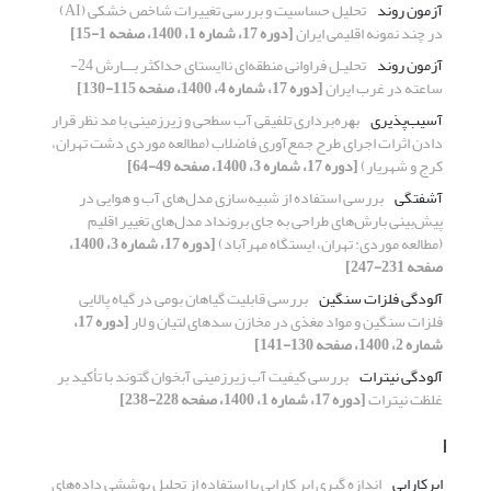
آزمون روند
تحلیل حساسیت و بررسی تغییرات شاخص خشکی (AI)
در چند نمونه اقلیمی ایران
[دوره 17، شماره 1، 1400، صفحه 1-15]
آزمون روند
تحلیـل فراوانی منطقه‌ای ناایستای حداکثر بـــارش 24-
ساعته در غرب ایران
[دوره 17، شماره 4، 1400، صفحه 115-130]
آﺳﯿﺐﭘﺬﯾﺮی
ﺑﻬﺮهﺑﺮداری ﺗﻠﻔﯿﻘﯽ آب سطحی و زیرزمینی ﺑﺎ ﻣﺪ ﻧﻈﺮ ﻗﺮار
دادن اﺛﺮات اﺟﺮای ﻃﺮح ﺟﻤﻊآوری ﻓﺎﺿﻼب (ﻣﻄﺎﻟﻌﻪ ﻣﻮردی دﺷﺖ تهران،
ﮐﺮج و شهریار)
[دوره 17، شماره 3، 1400، صفحه 49-64]
آشفتگی
بررسی استفاده از شبیه‌سازی مدل‌های آب و هوایی در
پیش‌بینی بارش‌های طراحی به جای برونداد مدل‌های تغییر اقلیم
(مطالعه موردی: تهران، ایستگاه مهرآباد)
[دوره 17، شماره 3، 1400،
صفحه 231-247]
آلودگی فلزات سنگین
بررسی قابلیت گیاهان بومی در گیاه پالایی
فلزات سنگین و مواد مغذی در مخازن سدهای لتیان و لار
[دوره 17،
شماره 2، 1400، صفحه 130-141]
آلودگی نیترات
بررسی کیفیت آب زیرزمینی آبخوان گتوند با تأکید بر
غلظت نیترات
[دوره 17، شماره 1، 1400، صفحه 228-238]
ا
ابرکارایی
اندازه گیری ابر کارایی با استفاده از تحلیل پوششی داده‌های