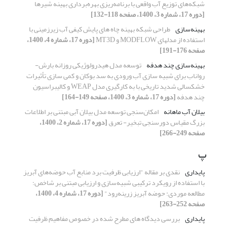
شبکه‌های توزیع آب واقعی با برنامه‌ریزی بهره‌برداری بهینه شیرها
[دوره 17، شماره 3، 1400، صفحه 118-132]
بهینه‌سازی
طراحی شبکه بهینه چاه های پایش کیفی آب زیرزمینی با
استفاده از مدلهای MODFLOW و MT3D
[دوره 17، شماره 4، 1400،
صفحه 176-191]
بهینه‌سازی چند هدفه
توسعه مدل هیدرولوژیکی روزانه بارش-
رواناب برای شبیه سازی آب ورودی به سد بوکان و کمی سازی تأثیرات
خشکسالی شدید تاریخی با به کارگیری مدل WEAP و کالیبراسیون
چند هدفه
[دوره 17، شماره 3، 1400، صفحه 149-164]
بیلان آب ماهانه
امکان‌سنجی توسعه مدل بیلان آبی مبتنی بر اطلاعات
بزرگ مقیاس دورسنجی تبخیر- تعرق
[دوره 17، شماره 2، 1400،
صفحه 249-266]
پ
پایداری
نقدی بر مقاله "ارزیابی ظرفیت برد منابع آب حوضه‌های آبریز
با استفاده از رویکرد ترکیبی شبیه‌سازی و ارزیابی مبتنی بر شاخص؛
مطالعه موردی: حوضه آبریز زرینه‌رود"
[دوره 17، شماره 4، 1400،
صفحه 252-263]
پایداری
بررسی دیدگاه های مطرح شده در خصوص مفاهیم ظرفیت