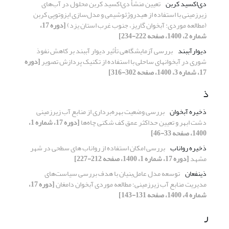
دی‌اکسید کربن
تعیین منشأ دی‌اکسید کربن محلول در آب‌های
زیرزمینی با استفاده از هیدروژئوشیمی و مدل‌سازی ایزوتوپی کربن
(مطالعه موردی: آبخوان گاریز، جنوب غرب استان یزد)
[دوره 17،
شماره 2، 1400، صفحه 222-234]
دیوارآب‏بند
بررسی آزمایشگاهی تأثیر دیوار آب‏‏بند بر کاهش نفوذ
شوری در آبخوان‏های ساحلی با استفاده از تکنیک پردازش تصویر
[دوره
17، شماره 3، 1400، صفحه 302-316]
ذ
ذخیره آبخوان
بررسی وضعیت بهره‌برداری از منابع آب زیرزمینی
دشت ابهر و تعیین حداکثر عمق کف شکنی چاه‌ها
[دوره 17، شماره 1،
1400، صفحه 33-46]
ذخیره رواناب
بررسی امکان استفاده از رواناب های سطحی در شهر
مشهد
[دوره 17، شماره 1، 1400، صفحه 212-227]
ذینفعان
توسعه مدل عامل‌بنیان با هدف بررسی سیاست‌های
مدیریت منابع آب زیرزمینی؛ مطالعه موردی آبخوان دامغان
[دوره 17،
شماره 4، 1400، صفحه 131-143]
ر