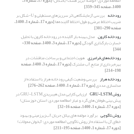
(مطالعه موردی: حوضه آبریز طشک-بختگان)
[دوره 17، شماره 3،
1400، صفحه 345-359]
رودخانه
بررسی آزمایشگاهی اثر سرریزهای مستطیلی و U-شکل بر
ضریب اختلاط عرضی و طول اختلاط آلاینده‌ها
[دوره 17، شماره 1، 1400،
صفحه 290-301]
رودخانه کارون
مدل بهینه بار آلاینده در رودخانه کارون با تحلیل
خسارت بارگذاری آلودگی
[دوره 17، شماره 3، 1400، صفحه 330-
344]
رودخانه‌های فرامرزی
هویت اجتماعی و برساخت مناقشات در
بهره‌برداری از منابع آب مشترک
[دوره 17، شماره 3، 1400، صفحه
198-214]
رودخانه هراز
بررسی وضعیت کیفی رودخانه هراز با استفاده از
مدلسازی عددی
[دوره 17، شماره 1، 1400، صفحه 262-276]
روش GRU-LSTM
ارزیابی کارایی مدل هیبریدی GRU-LSTM در
پیش بینی طوفان های گرد و غبار (مطالعه موردی: استان خوزستان)
[دوره 17، شماره 1، 1400، صفحه 16-32]
روش تاگوچی
برآورد مولفه های بیلان جریان آب‌زیرزمینی و بهبود
خطای آن با استفاده از روش تاگوچی (مطالعه موردی: آبخوان مه‌ولات)
[دوره 17، شماره 1، 1400، صفحه 195-211]