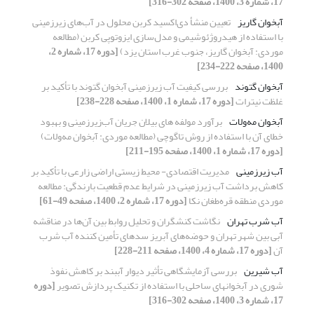
17، شماره 3، 1400، صفحه 302-316]
آبخوان گاریز
تعیین منشأ دی‌اکسید کربن محلول در آب‌های زیرزمینی
با استفاده از هیدروژئوشیمی و مدل‌سازی ایزوتوپی کربن (مطالعه
موردی: آبخوان گاریز، جنوب غرب استان یزد)
[دوره 17، شماره 2،
1400، صفحه 222-234]
آبخوان گتوند
بررسی کیفیت آب زیرزمینی آبخوان گتوند با تأکید بر
غلظت نیترات
[دوره 17، شماره 1، 1400، صفحه 228-238]
آبخوان مه‌ولات
برآورد مولفه های بیلان جریان آب‌زیرزمینی و بهبود
خطای آن با استفاده از روش تاگوچی (مطالعه موردی: آبخوان مه‌ولات)
[دوره 17، شماره 1، 1400، صفحه 195-211]
آب زیرزمینی
مدیریت اقتصادی- محیط زیستی اراضی زارعی با تأکید بر
کاهش برداشت آب زیرزمینی در شرایط عدم قطعیت بارندگی: مطالعه
موردی منطقه قره‌طغان نکا
[دوره 17، شماره 2، 1400، صفحه 49-61]
آب شرب تهران
نگاشت کنشگران و تحلیل روابط بین آن‌ها در مناقشه
آبی بین شهر تهران و حوضه‌های آبریز سدهای تأمین کننده آب شرب
آن
[دوره 17، شماره 4، 1400، صفحه 211-228]
آب شیرین
بررسی آزمایشگاهی تأثیر دیوار آب‏‏بند بر کاهش نفوذ
شوری در آبخوان‏های ساحلی با استفاده از تکنیک پردازش تصویر
[دوره
17، شماره 3، 1400، صفحه 302-316]