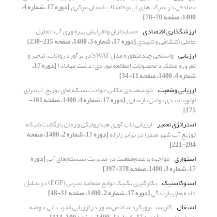
تصادفی در شرکت‌های آب و فاضلاب استان مرکزی
[دوره 17، شماره 4،
1400، صفحه 70-78]
ارزشگذاری اقتصادی
حسابداران و افزایش بهره وری آب: تحلیل
عاملی اکتشافی و تاییدی
[دوره 17، شماره 3، 1400، صفحه 215-230]
ارزیابی
واسنجی چندمنظوره مدل SWAT در برآورد رواناب، تبخیر و
تعرق و عملکرد محصولات (مطالعه موردی: دشت مهاباد)
[دوره 17،
شماره 4، 1400، صفحه 11-34]
ارزیابی وضعیت
خوشه‌بندی مکانی حوادث شبکه های توزیع آب برای
اولویت بندی نواحی بازسازی
[دوره 17، شماره 4، 1400، صفحه 161-
175]
استراتژی تعمیر
ارزیابی تاب آوری هیدرولیکی و زمان بازگشت شبکه
توزیع آب شهر صدرا در برابر زلزله
[دوره 17، شماره 2، 1400، صفحه
204-221]
استواری
مواجهه با عدم‌قطعیت در مدیریت سیستم‌های آبی
[دوره
17، شماره 3، 1400، صفحه 378-397]
استوکاستیک
بکارگیری تکنیک توابع متعامد تجربی (EOF) در تحلیل
داده‎‎ های بارندگی
[دوره 17، شماره 2، 1400، صفحه 31-48]
اشتغال
کاربست رویکرد شاخص‌محور در ارزیابی امنیت آبی حوضه