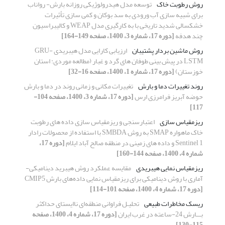
روش رطوبت خاک
توسعه مدل هیدرولوژیکی روزانه بارش- رواناب
برای شبیه سازی آب ورودی به سد بوکان و کمی سازی تأثیرات
خشکسالی شدید تاریخی با به کارگیری مدل WEAP و کالیبراسیون
چند هدفه
[دوره 17، شماره 3، 1400، صفحه 149-164]
روش ماشین بردار پشتیبان
ارزیابی کارایی مدل هیبریدی GRU-
LSTM در پیش بینی طوفان های گرد و غبار (مطالعه موردی: استان
خوزستان)
[دوره 17، شماره 1، 1400، صفحه 16-32]
روند تغییرات دما و بارش
تغییرات مکانی و زمانی روند در دما و بارش
حوضه آبریز فرامرزی ارس
[دوره 17، شماره 3، 1400، صفحه 104-
117]
ریزمقیاس سازی
اعتبارسنجی و ریزمقیاس سازی داده های رطوبت
خاک ماهواره SMAP به روش SMBDA با استفاده از محصولات رادار
Sentinel 1 و داده های زمینی در منطقه صالح آباد ایلام
[دوره 17،
شماره 4، 1400، صفحه 144-160]
ریزمقیاس نمایی هیبریدی
مقایسه عملکرد روش هیبرید دینامیکی-
آماری با روش دینامیکی برای ریزمقیاس نمایی داده‌های بارش CMIP5
[دوره 17، شماره 4، 1400، صفحه 101-114]
ریسک مخاطرات طبیعی
تحلیـل فراوانی منطقه‌ای ناایستای حداکثر
بـــارش 24-ساعته در غرب ایران
[دوره 17، شماره 4، 1400، صفحه
115-130]