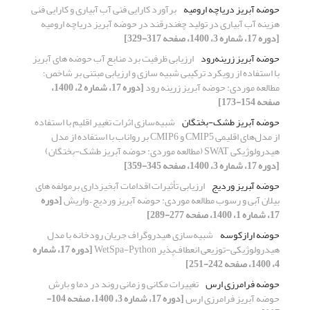
حوضه آبریز دریاچه ارومیه
برآورد کارایی فنی آب آبیاری و کارایی فنی
هزینه آب آبیاری در تولید چغندرقند در حوضه آبریز دریاچه ارومیه
[دوره 17، شماره 3، 1400، صفحه 317-329]
حوضه آبریز زرینه‌رود
ارزیابی ظرفیت برد منابع آب حوضه های آبریز
با استفاده از رویکرد ترکیبی شبیه سازی و ارزیابی مبتنی بر شاخص؛
مطالعه موردی: حوضه آبریز زرینه رود
[دوره 17، شماره 2، 1400،
صفحه 154-173]
حوضه آبریز طشک-بختگان
شبیه‌سازی اثرات تغییر اقلیم با استفاده
از مدل‌های اقلیمی CMIP5 و CMIP6 بر رواناب با استفاده از مدل
هیدرولوژیکی SWAT (مطالعه موردی: حوضه آبریز طشک-بختگان)
[دوره 17، شماره 3، 1400، صفحه 345-359]
حوضه آّبریز وردیج
ارزیابی تأثیرات اقدامات آبخیزداری برمولفه های
بیلان آبی و رسوب مطالعه موردی: حوضه آبریز وردیج – واریش
[دوره
17، شماره 1، 1400، صفحه 277-289]
حوضه ارازکوسه
شبیه‌سازی هیدروگراف جریان رودخانه با مدل
هیدرولوژیکی-توزیعی انعطاف‌پذیر WetSpa-Python
[دوره 17، شماره
4، 1400، صفحه 242-251]
حوضه فرامرزی ارس
تغییرات مکانی و زمانی روند در دما و بارش
حوضه آبریز فرامرزی ارس
[دوره 17، شماره 3، 1400، صفحه 104-