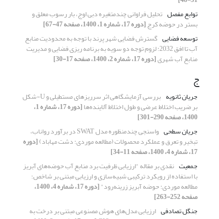
توابع مفصل
تحلیل فراوانی چندمتغیره دبی اوج، بار رسوب معلق و
بستر در حوضه کرج
[دوره 17، شماره 1، 1400، صفحه 47-67]
توسعه فضایی
گسترش فضایی شهر پرند با توجه به محدودیت منابع
آب تا افق 2032: لزوم توجه دو سویه به برنامه ریزی فضایی و مدیریت
منابع آب شهری
[دوره 17، شماره 2، 1400، صفحه 17-30]
ج
جریان ثانویه
بررسی آزمایشگاهی اثر سرریزهای مستطیلی و U-شکل
بر ضریب اختلاط عرضی و طول اختلاط آلاینده‌ها
[دوره 17، شماره 1،
1400، صفحه 290-301]
جریان سطحی
واسنجی چندمنظوره مدل SWAT در برآورد رواناب،
تبخیر و تعرق و عملکرد محصولات (مطالعه موردی: دشت مهاباد)
[دوره
17، شماره 4، 1400، صفحه 11-34]
جمعیت
نقدی بر مقاله "ارزیابی ظرفیت برد منابع آب حوضه‌های آبریز
با استفاده از رویکرد ترکیبی شبیه‌سازی و ارزیابی مبتنی بر شاخص؛
مطالعه موردی: حوضه آبریز زرینه‌رود"
[دوره 17، شماره 4، 1400،
صفحه 252-263]
جنگل تصادفی
ارزیابی مدل‌های هوش مصنوعی مبتنی بر درخت به