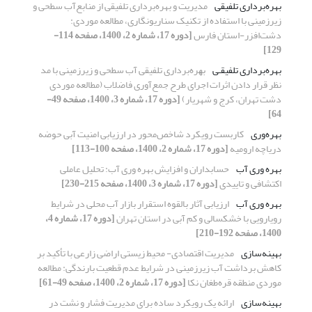
بهره‌برداری تلفیقی
مدیریت و بهره‌برداری تلفیقی از منابع‌آب‌ سطحی و
زیرزمینی با استفاده از تکنیک سناریو‌نگاری، مطالعه موردی:
دشت‌افزر-استان فارس
[دوره 17، شماره 2، 1400، صفحه 114-
129]
بهره‌برداری ﺗﻠﻔﯿﻘـﯽ
ﺑﻬﺮهﺑﺮداری ﺗﻠﻔﯿﻘﯽ آب سطحی و زیرزمینی ﺑﺎ ﻣﺪ
ﻧﻈﺮ ﻗﺮار دادن اﺛﺮات اﺟﺮای ﻃﺮح ﺟﻤﻊآوری ﻓﺎﺿﻼب (ﻣﻄﺎﻟﻌﻪ ﻣﻮردی
دﺷﺖ تهران، ﮐﺮج و شهریار)
[دوره 17، شماره 3، 1400، صفحه 49-
64]
بهره‌وری
کاربست رویکرد شاخص‌محور در ارزیابی امنیت آبی حوضه
دریاچه ارومیه
[دوره 17، شماره 2، 1400، صفحه 100-113]
بهره وری آب
حسابداران و افزایش بهره وری آب: تحلیل عاملی
اکتشافی و تاییدی
[دوره 17، شماره 3، 1400، صفحه 215-230]
بهره وری آب
ارزیابی آثار بالقوه استقرار بازار آب محلی در شرایط
رویارویی با خشکسالی و کم آبی در استان تهران
[دوره 17، شماره 4،
1400، صفحه 192-210]
بهینه‌سازی
مدیریت اقتصادی- محیط زیستی اراضی زارعی با تأکید بر
کاهش برداشت آب زیرزمینی در شرایط عدم قطعیت بارندگی: مطالعه
موردی منطقه قره‌طغان نکا
[دوره 17، شماره 2، 1400، صفحه 49-61]
بهینه‌سازی
ارائه یک رویکرد ساده برای مدیریت فشار و نشت در