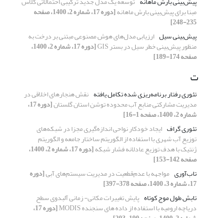
پیش‌بینی بارش ماهانه
توسعه یک مدل جدید ترکیبی احتمالاتی کلاس
مبنا برای پیش‌بینی بارش ماهانه
[دوره 17، شماره 2، 1400، صفحه
235-248]
پیش‌بینی سیل
ارزیابی مدل‌های هوش مصنوعی مبتنی بر درخت به
منظور پیش‌بینی خطر سیل در بستر GIS
[دوره 17، شماره 2، 1400،
صفحه 174-189]
ت
تئوری رفتار برنامه‌ریزی شده تکامل یافته
نقش هنجارهای اخلاقی در
مدیریت مشارکتی منابع آب محدوده توشن استان گلستان
[دوره 17،
شماره 2، 1400، صفحه 1-16]
تئوری گراف
ایجاد خودکار نواحی اندازه‌گیری مجزا در شبکه‌های
توزیع آب شهری با استفاده از الگوریتم ساختار جامعه و الگوریتم
ژنتیک با هدف توزیع عادلانه فشار شبکه
[دوره 17، شماره 2، 1400،
صفحه 142-153]
تاب‌آوری
مواجهه با عدم‌قطعیت در مدیریت سیستم‌های آبی
[دوره
17، شماره 3، 1400، صفحه 378-397]
تابش طول موج کوتاه
پایش تغییرات مکانی- زمانی آلبدوی سطح
دریاچه ارومیه با استفاده از داده های سنجنده MODIS
[دوره 17،