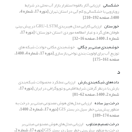
خشکسالی
ارزیابی آثار بالقوه استقرار بازار آب محلی در شرایط
رویارویی با خشکسالی و کم آبی در استان تهران
[دوره 17، شماره 4،
1400، صفحه 192-210]
خوزستان
ارزیابی کارایی مدل هیبریدی GRU-LSTM در پیش بینی
طوفان های گرد و غبار (مطالعه موردی: استان خوزستان)
[دوره 17،
شماره 1، 1400، صفحه 16-32]
خوشه‌بندی مبتنی بر چگالی
خوشه‌بندی مکانی حوادث شبکه های
توزیع آب برای اولویت بندی نواحی بازسازی
[دوره 17، شماره 4، 1400،
صفحه 161-175]
د
داده‌های شبکه‌بندی بارش
ارزیابی عملکرد محصولات شبکه‌بندی
بارش با درنظر گرفتن شرایط اقلیمی و توپوگرافی در ایران
[دوره 17،
شماره 2، 1400، صفحه 62-81]
درخت بیز ساده
ارزیابی مدل‌های هوش مصنوعی مبتنی بر درخت به
منظور پیش‌بینی خطر سیل در بستر GIS
[دوره 17، شماره 2، 1400،
صفحه 174-189]
درخت تصمیم‌ متناوب
ارزیابی مدل‌های هوش مصنوعی مبتنی بر
درخت به منظور پیش‌بینی خطر سیل در بستر GIS
[دوره 17، شماره 2،