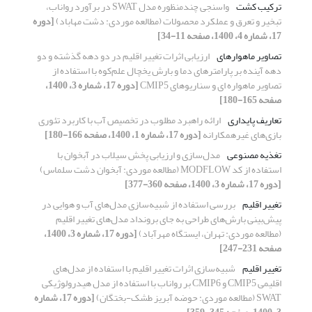
ترکیب کشت
واسنجی چندمنظوره مدل SWAT در برآورد رواناب،
تبخیر و تعرق و عملکرد محصولات (مطالعه موردی: دشت مهاباد)
[دوره
17، شماره 4، 1400، صفحه 11-34]
تصاویر ماهواره‎ای
ارزیابی اثرات تغییر اقلیم در دو دهه گذشته و دو
دهه آینده بر پارامترهای دما و بارش یخچال علم‌کوه با استفاده از
تصاویر ماهواره ای و سناریوهای CMIP5
[دوره 17، شماره 3، 1400،
صفحه 165-180]
تعاریف پایداری
ارائه راهبرد مطلوب در تخصیص آب با کاربرد تئوری
بازی‌های غیرهمکارانه
[دوره 17، شماره 1، 1400، صفحه 166-180]
تغذیه مصنوعی
مدل‌سازی و ارزیابی پخش سیلاب در آبخوان با
استفاده از کد MODFLOW (مطالعه موردی: آبخوان دشت سلماس)
[دوره 17، شماره 3، 1400، صفحه 360-377]
تغییر اقلیم
بررسی استفاده از شبیه‌سازی مدل‌های آب و هوایی در
پیش‌بینی بارش‌های طراحی به جای برونداد مدل‌های تغییر اقلیم
(مطالعه موردی: تهران، ایستگاه مهرآباد)
[دوره 17، شماره 3، 1400،
صفحه 231-247]
تغییر اقلیم
شبیه‌سازی اثرات تغییر اقلیم با استفاده از مدل‌های
اقلیمی CMIP5 و CMIP6 بر رواناب با استفاده از مدل هیدرولوژیکی
SWAT (مطالعه موردی: حوضه آبریز طشک-بختگان)
[دوره 17، شماره