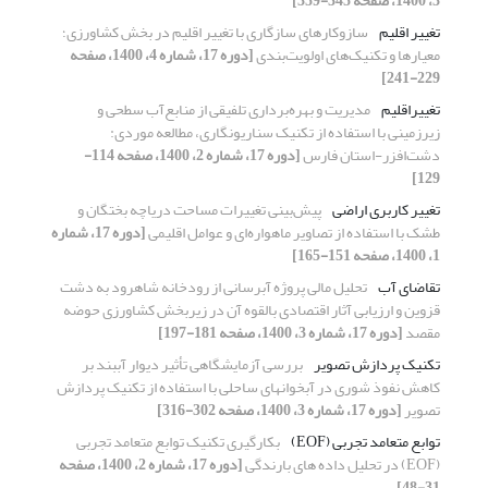
3، 1400، صفحه 345-359]
تغییر اقلیم
سازوکارهای سازگاری با تغییر اقلیم در بخش کشاورزی؛
معیارها و تکنیک‌های اولویت‌بندی
[دوره 17، شماره 4، 1400، صفحه
229-241]
تغییراقلیم
مدیریت و بهره‌برداری تلفیقی از منابع‌آب‌ سطحی و
زیرزمینی با استفاده از تکنیک سناریو‌نگاری، مطالعه موردی:
دشت‌افزر-استان فارس
[دوره 17، شماره 2، 1400، صفحه 114-
129]
تغییر کاربری اراضی
پیش‌بینی تغییرات مساحت دریاچه بختگان و
طشک با استفاده از تصاویر ماهواره‌ای و عوامل اقلیمی
[دوره 17، شماره
1، 1400، صفحه 151-165]
تقاضای آب
تحلیل مالی پروژه آبرسانی از رودخانه شاهرود به دشت
قزوین و ارزیابی آثار اقتصادی بالقوه آن در زیربخش کشاورزی حوضه
مقصد
[دوره 17، شماره 3، 1400، صفحه 181-197]
تکنیک پردازش تصویر
بررسی آزمایشگاهی تأثیر دیوار آب‏‏بند بر
کاهش نفوذ شوری در آبخوان‏های ساحلی با استفاده از تکنیک پردازش
تصویر
[دوره 17، شماره 3، 1400، صفحه 302-316]
توابع متعامد تجربی (EOF)
بکارگیری تکنیک توابع متعامد تجربی
(EOF) در تحلیل داده‎‎ های بارندگی
[دوره 17، شماره 2، 1400، صفحه
31-48]