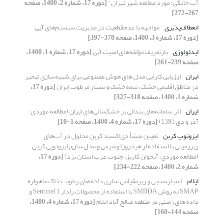
آب خانگی؛ مورد مطالعه شهر تهران"
[دوره 17، شماره 2، 1400، صفحه
267-272]
انعطاف‌پذیری
مواجهه با عدم‌قطعیت در مدیریت سیستم‌های آبی
[دوره 17، شماره 3، 1400، صفحه 378-397]
ایدئولوژی
بازتعریف مؤلفه‌های امنیت آبی
[دوره 17، شماره 1، 1400،
صفحه 239-261]
ایران
ارزیابی کارایی مدل های هوش مصنوعی برای شبیه‌سازی تبخیر
در مناطق اقلیمی خشک، نیمه‌خشک و بسیار مرطوب ایران
[دوره 17،
شماره 1، 1400، صفحه 318-327]
ایران
اثر سامانه‌های بندالی بر خشکسالی‌های ایران (مطالعه موردی:
آذر و دی 1393)
[دوره 17، شماره 4، 1400، صفحه 1-10]
ایزوتوپ کربن
تعیین منشأ دی‌اکسید کربن محلول در آب‌های
زیرزمینی با استفاده از هیدروژئوشیمی و مدل‌سازی ایزوتوپی کربن
(مطالعه موردی: آبخوان گاریز، جنوب غرب استان یزد)
[دوره 17،
شماره 2، 1400، صفحه 222-234]
ایلام
اعتبارسنجی و ریزمقیاس سازی داده های رطوبت خاک ماهواره
SMAP به روش SMBDA با استفاده از محصولات رادار Sentinel 1 و
داده های زمینی در منطقه صالح آباد ایلام
[دوره 17، شماره 4، 1400،
صفحه 144-160]