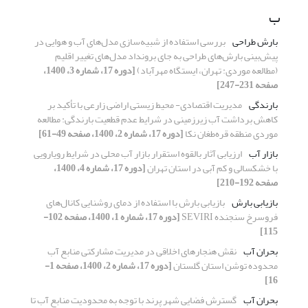
ب
بارش طراحی
بررسی استفاده از شبیه‌سازی مدل‌های آب و هوایی در
پیش‌بینی بارش‌های طراحی به جای برونداد مدل‌های تغییر اقلیم
(مطالعه موردی: تهران، ایستگاه مهرآباد)
[دوره 17، شماره 3، 1400،
صفحه 231-247]
بارندگی
مدیریت اقتصادی- محیط زیستی اراضی زارعی با تأکید بر
کاهش برداشت آب زیرزمینی در شرایط عدم قطعیت بارندگی: مطالعه
موردی منطقه قره‌طغان نکا
[دوره 17، شماره 2، 1400، صفحه 49-61]
بازار آب
ارزیابی آثار بالقوه استقرار بازار آب محلی در شرایط رویارویی
با خشکسالی و کم آبی در استان تهران
[دوره 17، شماره 4، 1400،
صفحه 192-210]
بازیابی بارش
بازیابی بارش با استفاده از دمای روشنایی کانال‌های
فروسرخ سنجنده SEVIRI
[دوره 17، شماره 1، 1400، صفحه 102-
115]
بحران آب
نقش هنجارهای اخلاقی در مدیریت مشارکتی منابع آب
محدوده توشن استان گلستان
[دوره 17، شماره 2، 1400، صفحه 1-
16]
بحران آب
گسترش فضایی شهر پرند با توجه به محدودیت منابع آب تا