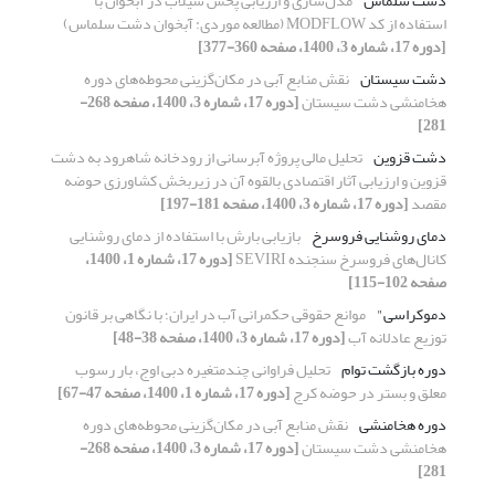
دشت سلماس
مدل‌سازی و ارزیابی پخش سیلاب در آبخوان با
استفاده از کد MODFLOW (مطالعه موردی: آبخوان دشت سلماس)
[دوره 17، شماره 3، 1400، صفحه 360-377]
دشت سیستان
نقش منابع آبی در مکان‌گزینی محوطه‌های دور‌ه
هخامنشی دشت سیستان
[دوره 17، شماره 3، 1400، صفحه 268-
281]
دشت قزوین
تحلیل مالی پروژه آبرسانی از رودخانه شاهرود به دشت
قزوین و ارزیابی آثار اقتصادی بالقوه آن در زیربخش کشاورزی حوضه
مقصد
[دوره 17، شماره 3، 1400، صفحه 181-197]
دمای روشنایی فروسرخ
بازیابی بارش با استفاده از دمای روشنایی
کانال‌های فروسرخ سنجنده SEVIRI
[دوره 17، شماره 1، 1400،
صفحه 102-115]
دموکراسی"
موانع حقوقی حکمرانی آب در ایران؛ با نگاهی بر قانون
توزیع عادلانه آب
[دوره 17، شماره 3، 1400، صفحه 38-48]
دوره بازگشت توام
تحلیل فراوانی چندمتغیره دبی اوج، بار رسوب
معلق و بستر در حوضه کرج
[دوره 17، شماره 1، 1400، صفحه 47-67]
دوره هخامنشی
نقش منابع آبی در مکان‌گزینی محوطه‌های دور‌ه
هخامنشی دشت سیستان
[دوره 17، شماره 3، 1400، صفحه 268-
281]