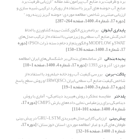
برد و ظرفیت برد منابع آب پیرامون نقد مقاله " ارزیابی ظرفیت برد
منابع آب حوضه های آبریز با استفاده از رویکرد ترکیبی شبیه سازی و
ارزیابی مبتنی بر شاخص؛ مطالعه موردی: حوضه آبریز زرینه رود"
[دوره 17، شماره 4، 1400، صفحه 264-287]
پایداری آبخوان
برنامه‌ریزی الگوی کشت بهینه کشاورزی با لحاظ
اندرکنش منابع آب سطحی و زیرزمینی با استفاده از ترکیب مدل‌های
SWAT و MODFLOW و الگوریتم ازدحام دسته ذرات (PSO)
[دوره
17، شماره 1، 1400، صفحه 136-150]
پدیده بندالی
اثر سامانه‌های بندالی بر خشکسالی‌های ایران (مطالعه
موردی: آذر و دی 1393)
[دوره 17، شماره 4، 1400، صفحه 1-10]
پلاکت-برمن
بررسی کیفیت آب رودخانه حبله‌رود با استفاده از
شاخص کیفیت منابع آب سطحی ایران (IRWQISC) و روش سطح پاسخ
[دوره 17، شماره 3، 1400، صفحه 1-19]
پلدختر
مقایسه عملکرد روش هیبرید دینامیکی- آماری با روش
دینامیکی برای ریزمقیاس نمایی داده‌های بارش CMIP5
[دوره 17،
شماره 4، 1400، صفحه 101-114]
پیش بینی
ارزیابی کارایی مدل هیبریدی GRU-LSTM در پیش بینی
طوفان های گرد و غبار (مطالعه موردی: استان خوزستان)
[دوره 17،
شماره 1، 1400، صفحه 16-32]