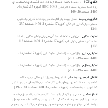
الگوی SCS
ارزیابی و تحلیل دبی اوج با دوره بازگشت‌های مختلف برای
رودخانه بشار با استفاده از مدل HEC-HMS
[دوره 17، شماره 4،
1400، صفحه 50-69]
الگوی بار بهینه
مدل بهینه بار آلاینده در رودخانه کارون با تحلیل
خسارت بارگذاری آلودگی
[دوره 17، شماره 3، 1400، صفحه 330-
344]
امنیت غذایی
ارزیابی چندشاخصه گروهی رژیم‌های غذایی با لحاظ
سلامت و کاهش ردپای آب
[دوره 17، شماره 1، 1400، صفحه 116-
135]
امنیتی‌زدایی
بازتعریف مؤلفه‌های امنیت آبی
[دوره 17، شماره 1،
1400، صفحه 239-261]
امنیتی‌سازی
بازتعریف مؤلفه‌های امنیت آبی
[دوره 17، شماره 1،
1400، صفحه 239-261]
انتقال آب بین حوضه ای
تحلیل مالی پروژه آبرسانی از رودخانه
شاهرود به دشت قزوین و ارزیابی آثار اقتصادی بالقوه آن در زیربخش
کشاورزی حوضه مقصد
[دوره 17، شماره 3، 1400، صفحه 181-197]
اندازه-گیری حجمی
چگونگی کاربست نظریه رفتار برنامه‌ریزی شده
در تبیین الگوی مصرف آب خانگی: نقد و بررسی مقاله "مقایسه عوامل
روانشناختی مؤثر بر رفتارهای صرفه‌جویی و رفتارهای افزایش بهره‌وری