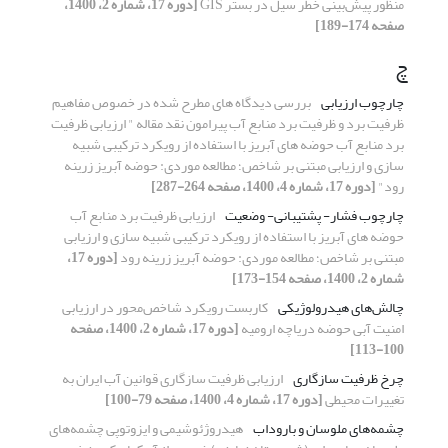
منظور پیش‌بینی خطر سیل در بستر GIS
[دوره 17، شماره 2، 1400،
صفحه 174-189]
چ
چارچوب ارزیابی
بررسی دیدگاه های مطرح شده در خصوص مفاهیم
ظرفیت برد و ظرفیت برد منابع آب پیرامون نقد مقاله " ارزیابی ظرفیت
برد منابع آب حوضه های آبریز با استفاده از رویکرد ترکیبی شبیه
سازی و ارزیابی مبتنی بر شاخص؛ مطالعه موردی: حوضه آبریز زرینه
رود"
[دوره 17، شماره 4، 1400، صفحه 264-287]
چارچوب فشار- پشتیبانی- وضعیت
ارزیابی ظرفیت برد منابع آب
حوضه های آبریز با استفاده از رویکرد ترکیبی شبیه سازی و ارزیابی
مبتنی بر شاخص؛ مطالعه موردی: حوضه آبریز زرینه رود
[دوره 17،
شماره 2، 1400، صفحه 154-173]
چالش‌های هیدرولوژیکی
کاربست رویکرد شاخص‌محور در ارزیابی
امنیت آبی حوضه دریاچه ارومیه
[دوره 17، شماره 2، 1400، صفحه
100-113]
چرخ ظرفیت سازگاری
ارزیابی ظرفیت سازگاری قوانین آب ایران به
تغییرات محیطی
[دوره 17، شماره 4، 1400، صفحه 79-100]
چشمه‌های ملوسان و باروداب
هیدروژئوشیمی و ایزوتوپی چشمه‌های