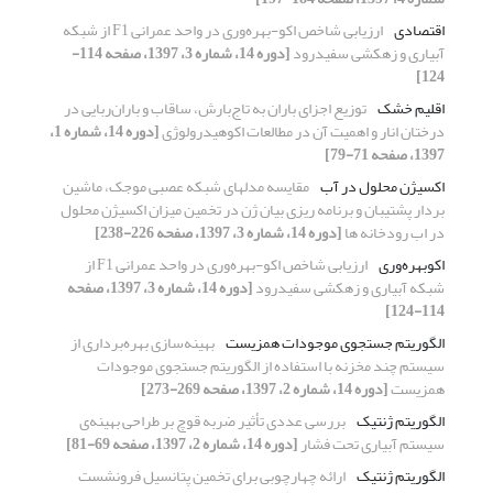
اقتصادی
ارزیابی شاخص اکو-بهره‌وری در واحد عمرانی F1 از شبکه
آبیاری و زهکشی سفیدرود
[دوره 14، شماره 3، 1397، صفحه 114-
124]
اقلیم ‌خشک
توزیع اجزای باران به تاج‌بارش، ساقاب و باران‌ربایی در
درختان انار و اهمیت آن در مطالعات اکوهیدرولوژی
[دوره 14، شماره 1،
1397، صفحه 71-79]
اکسیژن محلول در آب
مقایسه مدلهای شبکه عصبی موجک، ماشین
بردار پشتیبان و برنامه ریزی بیان ژن در تخمین میزان اکسیژن محلول
در اب رودخانه ها
[دوره 14، شماره 3، 1397، صفحه 226-238]
اکوبهره‌وری
ارزیابی شاخص اکو-بهره‌وری در واحد عمرانی F1 از
شبکه آبیاری و زهکشی سفیدرود
[دوره 14، شماره 3، 1397، صفحه
114-124]
الگوریتم جستجوی موجودات همزیست
بهینه‌سازی بهره‌برداری از
سیستم چند مخزنه با استفاده از الگوریتم جستجوی موجودات
همزیست
[دوره 14، شماره 2، 1397، صفحه 269-273]
الگوریتم ژنتیک
بررسی عددی تأثیر ضربه قوچ بر طراحی بهینه‌ی
سیستم آبیاری تحت فشار
[دوره 14، شماره 2، 1397، صفحه 69-81]
الگوریتم ژنتیک
ارائه چهارچوبی برای تخمین پتانسیل فرونشست