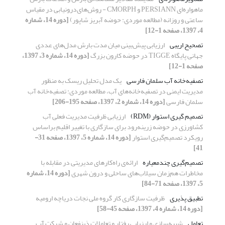
ماهواره‌ای PERSIANN و CMORPH - روش‌های‌درونیابی در مقیاس
ساعتی و روزانه (مطالعه موردی: حوضه آبریز شاپور)
[دوره 14، شماره
4، 1397، صفحه 1-12]
تصحیح اریبی
ارزیابی پیش‌بینی میان مدت بارش مدل‌های عددی
جهانی پایگاه TIGGE در حوضه کارون بزرگ
[دوره 14، شماره 3، 1397،
صفحه 1-12]
تصفیه‌خانه آب سلمان فارسی
یک مدل تحلیل ریسک به منظور
مدیریت ایمنی در تصفیه‌خانه‌های آب، مطالعه موردی: تصفیه‌خانه آب
سلمان فارسی
[دوره 14، شماره 2، 1397، صفحه 195-206]
تصمیم گیری استوار (RDM)
ارزیابی ظرفیت مدیریت فعلی آب
کشاورزی در حوضه زرینه‌رود برای سازگاری با تغییر اقلیم براساس
رویکرد تصمیم‌گیری استوار
[دوره 14، شماره 5، 1397، صفحه 31-
41]
تصمیم‌گیری چندمعیاره
ارائه‌ی راه‌کارهای مدیریتی در مقابله با
مخاطرات هم‌زمان سیلاب‌های ساحلی و درون شهری
[دوره 14، شماره
5، 1397، صفحه 71-84]
تطبیق پذیری
ظرفیت سازگاری کار گروه ملی نجات دریاچه ارومیه
[دوره 14، شماره 4، 1397، صفحه 45-58]
تعامل
شبیه‌سازی و ارزیابی رفتار و تعاملات ذینفعان و شرکت آب