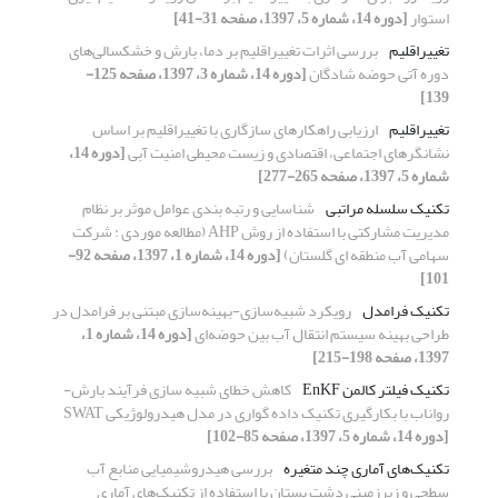
استوار
[دوره 14، شماره 5، 1397، صفحه 31-41]
تغییراقلیم
بررسی اثرات تغییراقلیم بر دما، بارش و خشکسالی‌های
دوره آتی حوضه شادگان
[دوره 14، شماره 3، 1397، صفحه 125-
139]
تغییراقلیم
ارزیابی راهکارهای سازگاری با تغییراقلیم بر اساس
نشانگرهای اجتماعی، اقتصادی و زیست محیطی امنیت آبی
[دوره 14،
شماره 5، 1397، صفحه 265-277]
تکنیک سلسله مراتبی
شناسایی و رتبه بندی عوامل موثر بر نظام
مدیریت مشارکتی با استفاده از روش AHP (مطالعه موردی : شرکت
سهامی آب منطقه ای گلستان)
[دوره 14، شماره 1، 1397، صفحه 92-
101]
تکنیک فرامدل
رویکرد شبیه‌سازی-بهینه‌سازی مبتنی بر فرامدل در
طراحی بهینه سیستم انتقال آب بین حوضه‌ای
[دوره 14، شماره 1،
1397، صفحه 198-215]
تکنیک فیلتر کالمن EnKF
کاهش خطای شبیه سازی فرآیند بارش-
رواناب با بکارگیری تکنیک داده گواری در مدل هیدرولوژیکی SWAT
[دوره 14، شماره 5، 1397، صفحه 85-102]
تکنیک‌های آماری چند متغیره
بررسی هیدروشیمیایی منابع آب
سطحی و زیرزمینی دشت بستان با استفاده از تکنیک‌های آماری