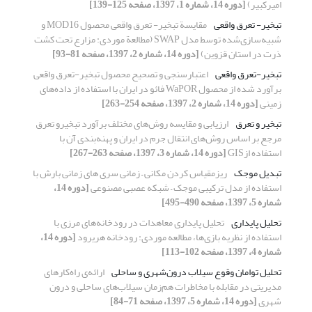
امیرکبیر)
[دوره 14، شماره 1، 1397، صفحه 125-139]
تبخیر- تعرق واقعی
مقایسة تبخیر- تعرق واقعی محصول MOD16 و
شبیه‌سازی‌شده توسط مدل SWAP (مطالعة موردی: مزارع تحت کشت
ذرت در استان قزوین)
[دوره 14، شماره 2، 1397، صفحه 81-93]
تبخیر-تعرق واقعی
اعتبارسنجی و تصحیح محصول تبخیر-تعرق واقعی
برآورد شده از محصول WaPOR فائو در ایران با استفاده از داده‌های
زمینی
[دوره 14، شماره 2، 1397، صفحه 254-263]
تبخیر و تعرق
ارزیابی و مقایسه روش‌های مختلف برآورد تبخیرو تعرق
مرجع بر اساس روش‌های انتقال جرم در ایران و پهنه‌بندی آن با
استفاده ازGIS
[دوره 14، شماره 3، 1397، صفحه 263-267]
تبدیل موجک
ریزمقیاس کردن مکانی – زمانی سری های زمانی بارش با
استفاده از مدل ترکیبی موجک – شبکه عصبی مصنوعی
[دوره 14،
شماره 5، 1397، صفحه 490-495]
تحلیل پایداری
تحلیل پایداری معاهدات در رودخانه‌های مرزی با
استفاده از نظریه بازی‌ها‌‌، مطالعه موردی: رودخانه هریرود
[دوره 14،
شماره 4، 1397، صفحه 102-113]
تحلیل توامان وقوع سیلاب درون‌شهری و ساحلی
ارائه‌ی راه‌کارهای
مدیریتی در مقابله با مخاطرات هم‌زمان سیلاب‌های ساحلی و درون
شهری
[دوره 14، شماره 5، 1397، صفحه 71-84]