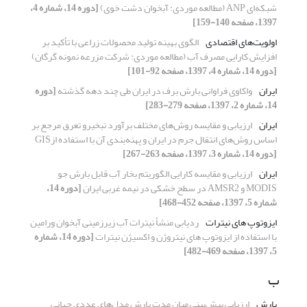
شبکه‌ای ANP (مطالعه موردی: آبخوان دشت خوی)
[دوره 14، شماره 4،
1397، صفحه 140-159]
اولویت‌های اقتصادی
الگوی بهینه تولید محصولات زراعی با تأکید بر
افزایش کارایی مصرف آب (مطالعه موردی: شرکت مزرعه نمونه گرگان)
[دوره 14، شماره 4، 1397، صفحه 92-101]
ایران
واکاوی فراوانی بارش برف در ایران طی چند دهه گذشته
[دوره
14، شماره 2، 1397، صفحه 279-283]
ایران
ارزیابی و مقایسه روش‌های مختلف برآورد تبخیرو تعرق مرجع بر
اساس روش‌های انتقال جرم در ایران و پهنه‌بندی آن با استفاده ازGIS
[دوره 14، شماره 3، 1397، صفحه 263-267]
ایران
ارزیابی و مقایسه کارایی الگوریتم بخار آب قابل بارش جو
MODIS و AMSR2 در سطح خشکی در نیمه غربی ایران
[دوره 14،
شماره 5، 1397، صفحه 452-468]
ایزوتوپ های نیترات
ردیابی منشأ نیترات آب زیرزمینی آبخوان ورامین
با استفاده از ایزوتوپ های نیتروژن و اکسیژن نیترات
[دوره 14، شماره
5، 1397، صفحه 469-482]
ب
بارش
ارزیابی پیش‌بینی میان مدت بارش مدل‌های عددی جهانی