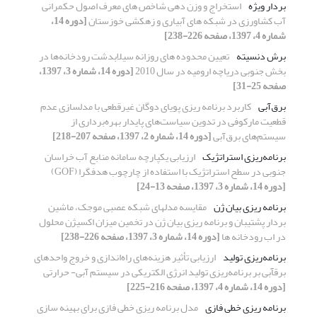
بردار ویژه
استخراج و وزن دهی شاخص های معرف اصول حکمرانی
آب کشاورزی در شبکه های آبیاری و زهکشی خوزستان
[دوره 14،
شماره 4، 1397، صفحه 226-238]
برش دنسیته
تعیین محدوده های روزانه سیلابدشت رودخانه‌ها در
بخش جنوبی دریاچه ارومیه در سال 2010
[دوره 14، شماره 3، 1397،
صفحه 25-31]
برق‌آبی
کاربرد برنامه‏ ریزی پویای دوگان غیرقطعی با مدلسازی عدم
قطعیت مارکوفی در تدوین سیاست‌های پایدار بهره‌برداری از
سیستم‌‌های برق‌آبی
[دوره 14، شماره 2، 1397، صفحه 207-218]
برنامه‌ریزی استراتژیک
ارزیابی یکپارچه سامانه منابع آب خراسان
جنوبی در سطح استراتژیک با استفاده از چارچوب هدفگرا (GOF)
[دوره 14، شماره 3، 1397، صفحه 13-24]
برنامه ریزی بیان ژن
مقایسه مدلهای شبکه عصبی موجک، ماشین
بردار پشتیبان و برنامه ریزی بیان ژن در تخمین میزان اکسیژن محلول
در اب رودخانه ها
[دوره 14، شماره 3، 1397، صفحه 226-238]
برنامه‌ریزی تولید
ارزیابی تأثیر هزینه‌های راه‌اندازی و خروج واحدهای
برقآبی بر برنامه‌ریزی تولید انرژی الکتریکی در سیستم آبی- حرارتی
[دوره 14، شماره 4، 1397، صفحه 216-225]
برنامه ریزی خطی فازی
مدل برنامه ریزی خطی فازی برای بهینه سازی