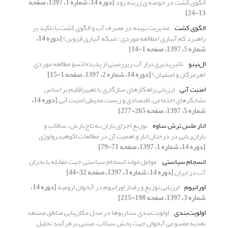
الگوی کشت در حوضه ی زرینه رود
[دوره 14، شماره 1، 1397، صفحه
13-24]
الگوی کشت
مدیریت بهینه در مصرف آب و الگوی کشت با تاکید بر
راهبرد کم آبیاری (مطالعه موردی: شبکه آبیاری قزوین)
[دوره 14،
شماره 5، 1397، صفحه 1-14]
ال‌نینو
تاثیرپذیری تراز آب زیرزمینی از پدیده انسو مطالعه موردی
(هرمزگان و اصفهان)
[دوره 14، شماره 2، 1397، صفحه 1-15]
امنیت آبی
ارزیابی راهکارهای سازگاری با تغییراقلیم بر اساس
نشانگرهای اجتماعی، اقتصادی و زیست محیطی امنیت آبی
[دوره 14،
شماره 5، 1397، صفحه 265-277]
انار ملس ترش ساوه
توزیع اجزای باران به تاج‌بارش، ساقاب و
باران‌ربایی در درختان انار و اهمیت آن در مطالعات اکوهیدرولوژی
[دوره 14، شماره 1، 1397، صفحه 71-79]
انسجام سیاستی
عوامل مولد انسجام سیاستی جهت مقابله با بحران
آب در ایران
[دوره 14، شماره 3، 1397، صفحه 32-44]
اورانیوم
ارزیابی توزیع و رفتار اورانیوم در آبخوان ارومیه
[دوره 14،
شماره 3، 1397، صفحه 198-215]
اولویت‌بندی
اولویت‌بندی سناریوها در مدل مکان‌یابی مناطق مستعد
تغذیه مصنوعی آبخوان جهت پخش سیلاب، مبتنی بر فرآیند تحلیل