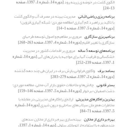
الگوی کشت در حوضه ی زرینه رود
[دوره 14، شماره 1، 1397، صفحه
13-24]
برنامه ریزی ریاضی اثباتی
مدیریت بهینه در مصرف آب و الگوی کشت
با تاکید بر راهبرد کم آبیاری (مطالعه موردی: شبکه آبیاری قزوین)
[دوره 14، شماره 5، 1397، صفحه 1-14]
برنامه‏ریزی سازگاری
مروری بر مفاهیم و اصول توسعه طرح‏های
سازگاری با تغییر اقلیم
[دوره 14، شماره 4، 1397، صفحه 263-268]
برنامه‌های توسعه 5 ساله
مروری بر اقدامات کشور در مدیریت
خشکسالی و ظرفیت آنها برای مواجهه با بحران‌های آبی
[دوره 14، شماره
1، 1397، صفحه 239-252]
بسامد برف
واکاوی فراوانی بارش برف در ایران طی چند دهه گذشته
[دوره 14، شماره 2، 1397، صفحه 279-283]
بستر قانونی
چالش‌ها و ملاحظات حقوق بازار آب محلی، مطالعه موردی:
دشت اصفهان-برخوار
[دوره 14، شماره 5، 1397، صفحه 146-159]
بهترین راه‌کارهای مدیریتی
ارائه‌ی راه‌کارهای مدیریتی در مقابله با
مخاطرات هم‌زمان سیلاب‌های ساحلی و درون شهری
[دوره 14، شماره
5، 1397، صفحه 71-84]
بهره برداری از مخازن
بهینه‌سازی بهره‌برداری از مخازن سدهای
چندمنظوره با استفاده از اتوماتای سلولی
[دوره 14، شماره 1، 1397،