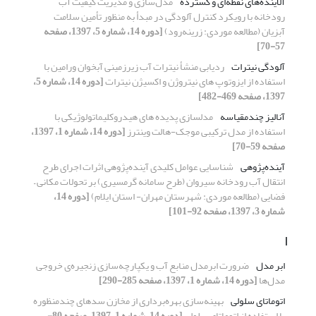
آلاینده‌های نقطه‌ای و گسترده
مدل‌سازی و مدیریت کیفیت آب
رودخانه با رویکرد کنترل آلودگی در مبدأ به منظور تأمین سلامت
آبزیان (مطالعه موردی: زرینه‌رود)
[دوره 14، شماره 5، 1397، صفحه
57-70]
آلودگی نیترات
ردیابی منشأ نیترات آب زیرزمینی آبخوان ورامین با
استفاده از ایزوتوپ های نیتروژن و اکسیژن نیترات
[دوره 14، شماره 5،
1397، صفحه 469-482]
آنالیز چندمقیاسه
مدلسازی پدیده های هیدروکلیماتولوژیکی با
استفاده از مدل ترکیبی موجک-هالت وینترز
[دوره 14، شماره 1، 1397،
صفحه 59-70]
آینده‌پژوهی
شناسایی عوامل کلیدی آینده‌پژوهی اثرات اجرای طرح
انتقال آب رودخانه سیروان (طرح سامانه گرمسیری) بر تحولات مکانی –
فضایی (مطالعه موردی: شهرستان مهران- استان ایلام)
[دوره 14،
شماره 3، 1397، صفحه 92-101]
ا
ابر مدل
ضرورت ابرمدل منابع آب و یکپارچه‌سازی زنجیره‌ی خروجی
مدل‌ها
[دوره 14، شماره 1، 1397، صفحه 285-290]
اتوماتای سلولی
بهینه‌سازی بهره‌برداری از مخازن سدهای چندمنظوره
با استفاده از اتوماتای سلولی
[دوره 14، شماره 1، 1397، صفحه 80-