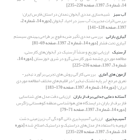
14، شماره 5، 1397، صفحه 220-235]
آب سبز
شبیه‌سازی عددی آبخوان نمدان در استان فارس ایران:
بررسی اثرات مدیریت آب سبز در احیاء آبخوان
[دوره 14، شماره 2،
1397، صفحه 128-141]
آبیاری بارانی
بررسی عددی تأثیر ضربه قوچ بر طراحی بهینه‌ی سیستم
آبیاری تحت فشار
[دوره 14، شماره 2، 1397، صفحه 69-81]
آرسنیک
ارزیابی توزیع و منشأ آرسنیک در آبخوان‌های کارستی،
مطالعه موردی چشمه شور کارستی گرو در شرق خوزستان
[دوره 14،
شماره 3، 1397، صفحه 216-225]
آزمون های آماری
بررسی کارآئی روش های تجربی برآورد تبخیر-
تعرق مرجع (بر پایه تشتک تبخیر) در اقلیم های مختلف (مطالعه موردی
ایران)
[دوره 14، شماره 4، 1397، صفحه 170-183]
آستانه دمایی جدایی برف از باران
ارزیابی دقت مدل های شناسایی
فاز برف از باران در ایستگاه های هواشناسی منطقه کوهستانی زاگرس
[دوره 14، شماره 3، 1397، صفحه 71-79]
آسیب‌پذیری
ارزیابی آسیب‎پذیری ذاتی آلودگی آب زیرزمینی دشت
ارومیه با استفاده از مدل‌های دراستیک و دراستیک اصلاح شده
[دوره
14، شماره 5، 1397، صفحه 220-235]