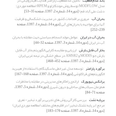
باند عدم‏ قطعیت
تحلیل عدم‏قطعیت پارامتر هدایت هیدرولیکی در
مدل MODFLOW توسط روش مونت‏کارلو و RPEM (مطالعه موردی:
دشت علی ‏آباد قم)
[دوره 14، شماره 2، 1397، صفحه 35-53]
بحران آب
مروری بر اقدامات کشور در مدیریت خشکسالی و ظرفیت
آنها برای مواجهه با بحران‌های آبی
[دوره 14، شماره 1، 1397، صفحه
239-252]
بحران آب در ایران
عوامل مولد انسجام سیاستی جهت مقابله با بحران
آب در ایران
[دوره 14، شماره 3، 1397، صفحه 32-44]
بخار آب قابل بارش
ارزیابی و مقایسه کارایی الگوریتم بخار آب قابل
بارش جو MODIS و AMSR2 در سطح خشکی در نیمه غربی ایران
[دوره 14، شماره 5، 1397، صفحه 452-468]
برآورد پارامتر
توسعه مدل غیرخطی ماسکینگام با استفاده از هیبرید
الگوریتم‌های فراکاوشی
[دوره 14، شماره 1، 1397، صفحه 160-167]
برانکس نیویورک
ارائه‌ی راه‌کارهای مدیریتی در مقابله با مخاطرات
هم‌زمان سیلاب‌های ساحلی و درون شهری
[دوره 14، شماره 5، 1397،
صفحه 71-84]
برپایه تشت
بررسی کارآئی روش های تجربی برآورد تبخیر- تعرق
مرجع (بر پایه تشتک تبخیر) در اقلیم های مختلف (مطالعه موردی ایران)
[دوره 14، شماره 4، 1397، صفحه 170-183]