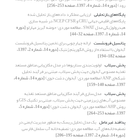
رود)
[دوره 14، شماره 4، 1397، صفحه 253-256]
پایگاه‌های بازتحلیلی
ارزیابی عملکرد داده‌های باز تحلیل شده
پایگاه‌های اقلیمی جهانی CRU و NCEP CFSR در شبیه سازی‌
هیدرولوژیکی مدل SWAT ، مطالعه موردی: حوضه آبریز مهارلو
[دوره
14، شماره 1، 1397، صفحه 32-44]
پتانسیل فرونشست
ارائه چهارچوبی برای تخمین پتانسیل فرونشست
آبخوان با استفاده از روش الگوریتم ژنتیک
[دوره 14، شماره 2، 1397،
صفحه 182-194]
پخش سیلاب
اولویت‌بندی سناریوها در مدل مکان‌یابی مناطق مستعد
تغذیه مصنوعی آبخوان جهت پخش سیلاب، مبتنی بر فرآیند تحلیل
شبکه‌ای ANP (مطالعه موردی: آبخوان دشت خوی)
[دوره 14، شماره 4،
1397، صفحه 140-159]
پخش سیلاب
مدل‌سازی فرآیند مکان‌یابی مناطق مستعد تغذیه
مصنوعی آب‌های زیرزمینی جهت پخش سیلاب، مبتنی بر تکنیک GIS و
روش AHP (مطالعه موردی: آبخوان دشت خوی)
[دوره 14، شماره 5،
1397، صفحه 253-264]
پدافند غیرعامل
یک مدل تحلیل ریسک به منظور مدیریت ایمنی در
تصفیه‌خانه‌های آب، مطالعه موردی: تصفیه‌خانه آب سلمان فارسی
[دوره 14، شماره 2، 1397، صفحه 195-206]