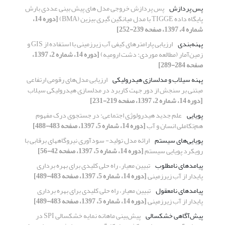
پس پردازش
پس پردازش خروجی مدل های پیش بینی عددی بارش
پایگاه داده TIGGE با مدل میانگین گیری بیزین (BMA)
[دوره 14،
شماره 4، 1397، صفحه 239-252]
پهنه‌بندی
ارزیابی پارامترهای کیفی آب زیرزمینی با استفاده از GIS و
زمین‌آمار (مطالعه موردی: دشت ارومیه)
[دوره 14، شماره 2، 1397،
صفحه 284-289]
پهنه سیلاب و مدلسازی هیدرولیکی
ارزیابی مدل‌های رقومی ارتفاعی
مبتنی بر سنجش از دور جهت کاربرد در مدلسازی هیدرولیکی سیلاب
[دوره 14، شماره 2، 1397، صفحه 219-231]
پویایی
علم جدید هیدرولوژی اجتماعی: در جستجوی درک مفهوم
هم‌تکاملی انسان و آب
[دوره 14، شماره 5، 1397، صفحه 483-488]
پویایی‌های سیستم
ارائه مدل تولید- سودآوری نیروگاههای برقابی با
رویکرد پویایی سیستم
[دوره 14، شماره 5، 1397، صفحه 42-56]
پیامدهای نامطلوب
تبیین معیار، راه حلی کلیدی‏ برای بهره‏ برداری
پایدار از آب‏ زیرزمینی
[دوره 14، شماره 5، 1397، صفحه 483-489]
پیامدهای نامعقول
تبیین معیار، راه حلی کلیدی‏ برای بهره‏ برداری
پایدار از آب‏ زیرزمینی
[دوره 14، شماره 5، 1397، صفحه 483-489]
پیش‌آگاهی خشکسالی
پیش‌بینی ماهانه نمایه خشکسالی SPI در