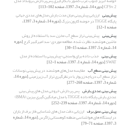
حوضه آبریز جنوب غرب کشور با بکارگیری پس‌پردازش برونداد مدل
CFSv.2
[دوره 14، شماره 3، 1397، صفحه 102-113]
پیش‌بینی
ارزیابی پیش‌بینی میان مدت بارش مدل‌های عددی جهانی
پایگاه TIGGE در حوضه کارون بزرگ
[دوره 14، شماره 3، 1397،
صفحه 1-12]
پیش‌بینی
پیش‌بینی تراز سطح آب مخزن سد با استفاده از روش
ماشین هوشمند نظارت شده، مطالعه موردی: سد امیرکبیر کرج
[دوره
14، شماره 5، 1397، صفحه 15-30]
پیش بینی
جذب داده برای واسنجی-پیش‌بینی با استفاده از مدل
SWAT
[دوره 14، شماره 1، 1397، صفحه 1-12]
پیش بینی سطح آب
مقایسه مدل‌های هوشمند در پیش‌بینی نوسانات
تراز سطح آب دریاچه زریوار با درنظرگیری تراز آب زیرزمینی
[دوره 14،
شماره 3، 1397، صفحه 268-277]
پیش بینی عددی بارش
پس پردازش خروجی مدل های پیش بینی
عددی بارش پایگاه داده TIGGE با مدل میانگین گیری بیزین (BMA)
[دوره 14، شماره 4، 1397، صفحه 239-252]
پیش بینی عمق برف
ارزیابی دقت مدل های شناسایی فاز برف از باران
در ایستگاه های هواشناسی منطقه کوهستانی زاگرس
[دوره 14، شماره
3، 1397، صفحه 71-79]