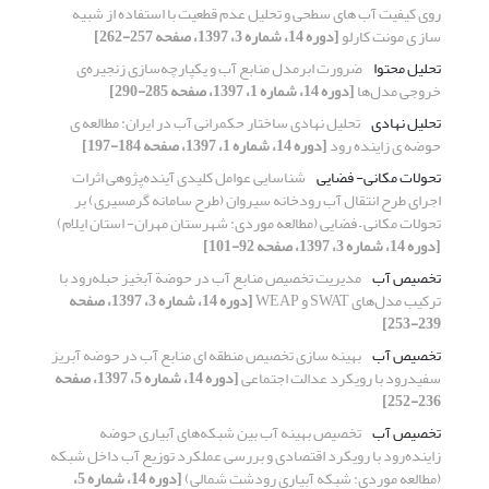
روی کیفیت آب های سطحی و تحلیل عدم قطعیت با استفاده از شبیه
ساز ی مونت کارلو
[دوره 14، شماره 3، 1397، صفحه 257-262]
تحلیل محتوا
ضرورت ابرمدل منابع آب و یکپارچه‌سازی زنجیره‌ی
خروجی مدل‌ها
[دوره 14، شماره 1، 1397، صفحه 285-290]
تحلیل نهادی
تحلیل نهادی ساختار حکمرانی آب در ایران: مطالعه ی
حوضه ی زاینده رود
[دوره 14، شماره 1، 1397، صفحه 184-197]
تحولات مکانی- فضایی
شناسایی عوامل کلیدی آینده‌پژوهی اثرات
اجرای طرح انتقال آب رودخانه سیروان (طرح سامانه گرمسیری) بر
تحولات مکانی – فضایی (مطالعه موردی: شهرستان مهران- استان ایلام)
[دوره 14، شماره 3، 1397، صفحه 92-101]
تخصیص آب
مدیریت تخصیص منابع آب در حوضة آبخیز حبله‌رود با
ترکیب مدل‌های SWAT و WEAP
[دوره 14، شماره 3، 1397، صفحه
239-253]
تخصیص آب
بهینه سازی تخصیص منطقه ای منابع آب در حوضه آبریز
سفیدرود با رویکرد عدالت اجتماعی
[دوره 14، شماره 5، 1397، صفحه
236-252]
تخصیص آب
تخصیص بهینه آب بین شبکه‌های آبیاری حوضه
زاینده‌رود با رویکرد اقتصادی و بررسی عملکرد توزیع آب داخل شبکه
(مطالعه موردی: شبکه آبیاری رودشت شمالی)
[دوره 14، شماره 5،