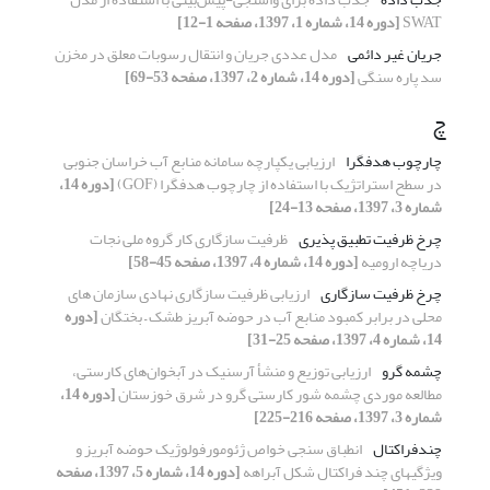
SWAT
[دوره 14، شماره 1، 1397، صفحه 1-12]
جریان غیر دائمی
مدل عددی جریان و انتقال رسوبات معلق در مخزن
سد پاره سنگی
[دوره 14، شماره 2، 1397، صفحه 53-69]
چ
چارچوب هدفگرا
ارزیابی یکپارچه سامانه منابع آب خراسان جنوبی
در سطح استراتژیک با استفاده از چارچوب هدفگرا (GOF)
[دوره 14،
شماره 3، 1397، صفحه 13-24]
چرخ ظرفیت تطبیق پذیری
ظرفیت سازگاری کار گروه ملی نجات
دریاچه ارومیه
[دوره 14، شماره 4، 1397، صفحه 45-58]
چرخ ظرفیت سازگاری
ارزیابی ظرفیت سازگاری نهادی سازمان های
محلی در برابر کمبود منابع آب در حوضه آبریز طشک – بختگان
[دوره
14، شماره 4، 1397، صفحه 25-31]
چشمه گرو
ارزیابی توزیع و منشأ آرسنیک در آبخوان‌های کارستی،
مطالعه موردی چشمه شور کارستی گرو در شرق خوزستان
[دوره 14،
شماره 3، 1397، صفحه 216-225]
چندفراکتال
انطباق سنجی خواص ژئومورفولوژیک حوضه آبریز و
ویژگیهای چند فراکتال شکل آبراهه
[دوره 14، شماره 5، 1397، صفحه