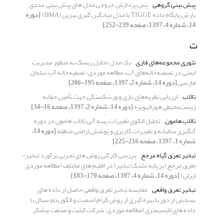
پیش بینی گروهی
پس پردازش خروجی مدل های پیش بینی عددی
بارش پایگاه داده TIGGE با مدل میانگین گیری بیزین (BMA)
[دوره
14، شماره 4، 1397، صفحه 239-252]
ت
تئوری مجموعه‌های فازی
یک مدل تحلیل ریسک به منظور مدیریت
ایمنی در تصفیه‌خانه‌های آب، مطالعه موردی: تصفیه‌خانه آب سلمان
فارسی
[دوره 14، شماره 2، 1397، صفحه 195-206]
تالاب
ارزیابی نظریه‌های ‌بازی و ورشکستگی جهت تأمین حقابه‌
زیست‌محیطی هورالهویزه
[دوره 14، شماره 2، 1397، صفحه 16-34]
تالاب هامون
تحلیل الگوی تغییرات پهنه آبی تالاب هامون در دوره
آبگیری سالیانه و تغییرات کاربری و پوشش اراضی منطقه
[دوره 14،
شماره 1، 1397، صفحه 216-225]
تبخیر تعرق گیاه مرجع
بررسی کارآئی روش های تجربی برآورد تبخیر-
تعرق مرجع (بر پایه تشتک تبخیر) در اقلیم های مختلف (مطالعه موردی
ایران)
[دوره 14، شماره 4، 1397، صفحه 170-183]
تبخیر تعرق واقعی
مقایسه تبخیر تعرق واقعی حاصل از داده های
سنجش از دور با بهره گیری از روش گرام اشمیت و الگوریتم سبال با
داده های لایسیمتری (مطالعه موردی؛ شرکت کشت و صنعت نیشکر