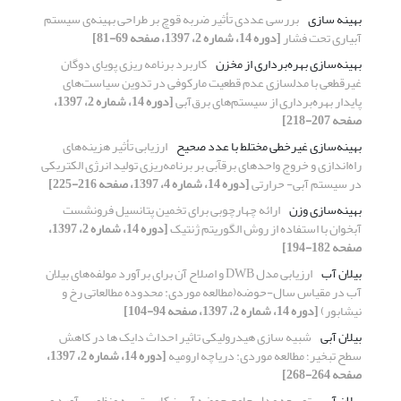
بهینه سازی
بررسی عددی تأثیر ضربه قوچ بر طراحی بهینه‌ی سیستم
آبیاری تحت فشار
[دوره 14، شماره 2، 1397، صفحه 69-81]
بهینه‌سازی بهره‌برداری از مخزن
کاربرد برنامه‏ ریزی پویای دوگان
غیرقطعی با مدلسازی عدم قطعیت مارکوفی در تدوین سیاست‌های
پایدار بهره‌برداری از سیستم‌‌های برق‌آبی
[دوره 14، شماره 2، 1397،
صفحه 207-218]
بهینه‌سازی غیرخطی مختلط با عدد صحیح
ارزیابی تأثیر هزینه‌های
راه‌اندازی و خروج واحدهای برقآبی بر برنامه‌ریزی تولید انرژی الکتریکی
در سیستم آبی- حرارتی
[دوره 14، شماره 4، 1397، صفحه 216-225]
بهینه‌سازی وزن
ارائه چهارچوبی برای تخمین پتانسیل فرونشست
آبخوان با استفاده از روش الگوریتم ژنتیک
[دوره 14، شماره 2، 1397،
صفحه 182-194]
بیلان آب
ارزیابی مدل DWB و اصلاح آن برای برآورد مولفه‌های بیلان
آب در مقیاس سال-حوضه(مطالعه موردی: محدوده مطالعاتی رخ و
نیشابور)
[دوره 14، شماره 2، 1397، صفحه 94-104]
بیلان آبی
شبیه سازی هیدرولیکی تاثیر احداث دایک ها در کاهش
سطح تبخیر؛ مطالعه موردی: دریاچه ارومیه
[دوره 14، شماره 2، 1397،
صفحه 264-268]
بیلان آبی
توسعه مدل جامع حوضه آبریز کارستی به منظور برآورد و