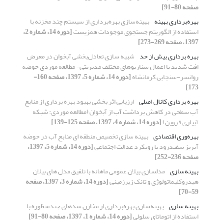
صفحه 80-91]
بهره‌برداری بهینه
بهینه‌سازی بهره‌برداری از سیستم چند مخزنه با
استفاده از الگوریتم جستجوی موجودات همزیست
[دوره 14، شماره 2،
1397، صفحه 269-273]
بهره برداری بیش از حد
شبیه سازی تعادل‌بخشی آبخوان در معرض
افت شدید با اعمال سناریوهای مختلف مدیریتی- مطالعه موردی حوضه
روانسر-سنجابی کرمانشاه
[دوره 14، شماره 5، 1397، صفحه 160-
173]
بهره برداری کانال اصلی
ارزیابی اثر بخشی بهبود بهره برداری از منابع
آب سطحی در کاهش برداشت آب از آبخوان (مطالعه موردی: شبکه
آبیاری قزوین)
[دوره 14، شماره 4، 1397، صفحه 125-139]
بهره‌وری اقتصادی
بهینه سازی تخصیص منطقه ای منابع آب در حوضه
آبریز سفیدرود با رویکرد عدالت اجتماعی
[دوره 14، شماره 5، 1397،
صفحه 236-252]
بهینه‌سازی
مدلسازی بیلان عمومی ماهانه با تلفیق مدل های بیلان
هیدروکلیماتولوژی و تانک زیرزمینی
[دوره 14، شماره 3، 1397، صفحه
59-70]
بهینه سازی
بهینه‌سازی بهره‌برداری از مخازن سدهای چندمنظوره با
استفاده از اتوماتای سلولی
[دوره 14، شماره 1، 1397، صفحه 80-91]