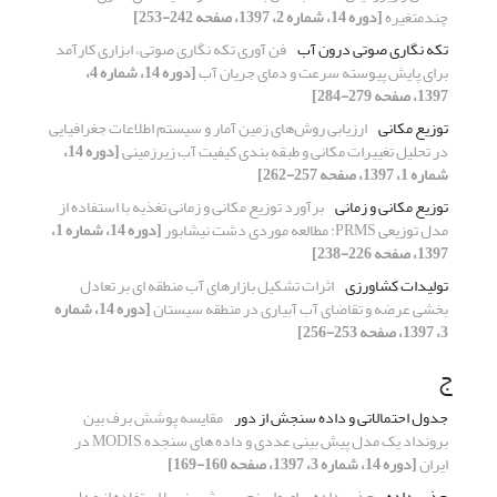
چندمتغیره
[دوره 14، شماره 2، 1397، صفحه 242-253]
تکه نگاری صوتی درون آب
فن آوری تکه نگاری صوتی، ابزاری کارآمد
برای پایش پیوسته سرعت و دمای جریان آب
[دوره 14، شماره 4،
1397، صفحه 279-284]
توزیع مکانی
ارزیابی روش‌های زمین آمار و سیستم اطلاعات جغرافیایی
در تحلیل تغییرات مکانی و طبقه بندی کیفیت آب زیرزمینی
[دوره 14،
شماره 1، 1397، صفحه 257-262]
توزیع مکانی و زمانی
برآورد توزیع مکانی و زمانی تغذیه با استفاده از
مدل توزیعی PRMS: مطالعه موردی دشت نیشابور
[دوره 14، شماره 1،
1397، صفحه 226-238]
تولیدات کشاورزی
اثرات تشکیل بازارهای آب منطقه ای بر تعادل
بخشی عرضه و تقاضای آب آبیاری در منطقه سیستان
[دوره 14، شماره
3، 1397، صفحه 253-256]
ج
جدول احتمالاتی و داده سنجش از دور
مقایسه پوشش برف بین
برونداد یک مدل پیش بینی عددی و داده های سنجده MODIS در
ایران
[دوره 14، شماره 3، 1397، صفحه 160-169]
جذب داده
جذب داده برای واسنجی-پیش‌بینی با استفاده از مدل