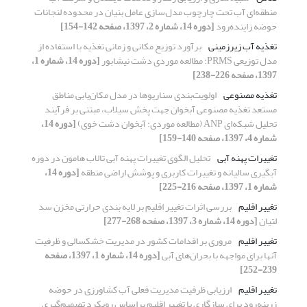
منطقه‌ای آب تحت چارچوب مدل‌سازی عامل بنیان در محدوده لنجانات
حوضه زاینده‌رود
[دوره 14، شماره 2، 1397، صفحه 142-154]
تغذیه آب زیرزمینی
برآورد توزیع مکانی و زمانی تغذیه با استفاده از
مدل توزیعی PRMS: مطالعه موردی دشت نیشابور
[دوره 14، شماره 1،
1397، صفحه 226-238]
تغذیه ‌مصنوعی
اولویت‌بندی سناریوها در مدل مکان‌یابی مناطق
مستعد تغذیه مصنوعی آبخوان جهت پخش سیلاب، مبتنی بر فرآیند
تحلیل شبکه‌ای ANP (مطالعه موردی: آبخوان دشت خوی)
[دوره 14،
شماره 4، 1397، صفحه 140-159]
تغییرات پهنه آبی
تحلیل الگوی تغییرات پهنه آبی تالاب هامون در دوره
آبگیری سالیانه و تغییرات کاربری و پوشش اراضی منطقه
[دوره 14،
شماره 1، 1397، صفحه 216-225]
تغییر اقلیم
بررسی اثرات تغییر اقلیم بر لایه بندی حرارتی مخزن سد
لتیان
[دوره 14، شماره 3، 1397، صفحه 268-277]
تغییر اقلیم
مروری بر اقدامات کشور در مدیریت خشکسالی و ظرفیت
آنها برای مواجهه با بحران‌های آبی
[دوره 14، شماره 1، 1397، صفحه
239-252]
تغییر اقلیم
ارزیابی ظرفیت مدیریت فعلی آب کشاورزی در حوضه
زرینه‌رود برای سازگاری با تغییر اقلیم براساس رویکرد تصمیم‌گیری