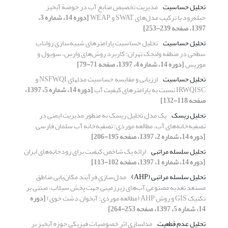
تحلیل حساسیت
مدیریت تخصیص منابع آب در حوضة آبخیز
حبله‌رود با ترکیب مدل‌های SWAT و WEAP
[دوره 14، شماره 3،
1397، صفحه 239-253]
تحلیل حساسیت
تحلیل حساسیت پارامترهای شبیه‌سازی رواناب
سطحی در منطقه ولنجک تهران: کاربرد روش‌های وارس، سوبول و
موریس
[دوره 14، شماره 4، 1397، صفحه 71-79]
تحلیل حساسیت
ارزیابی و مقایسه حساسیت مدلهای NSFWQI و
IRWQISC نسبت به پارامترهای کیفیت آب
[دوره 14، شماره 5، 1397،
صفحه 118-132]
تحلیل ریسک
یک مدل تحلیل ریسک به منظور مدیریت ایمنی در
تصفیه‌خانه‌های آب، مطالعه موردی: تصفیه‌خانه آب سلمان فارسی
[دوره 14، شماره 2، 1397، صفحه 195-206]
تحلیل سلسله مراتبی
ارائه یک شاخص کیفیت برای رودخانه‌های ایران
[دوره 14، شماره 1، 1397، صفحه 102-113]
تحلیل سلسله مراتبی (AHP)
مدل‌سازی فرآیند مکان‌یابی مناطق
مستعد تغذیه مصنوعی آب‌های زیرزمینی جهت پخش سیلاب، مبتنی بر
تکنیک GIS و روش AHP (مطالعه موردی: آبخوان دشت خوی)
[دوره
14، شماره 5، 1397، صفحه 253-264]
تحلیل عدم قطعیت
مدلسازی اثر خصوصیات فیزیکی حوزه آبخیز بر