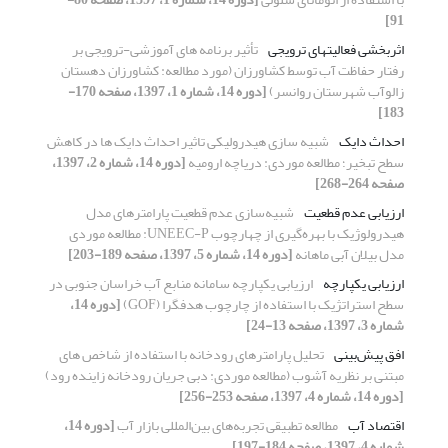
91]
اثربخشی فعالیتهای ترویجی
تأثیر برنامه های آموزشی-ترویجی بر
رفتار حفاظت آب توسط کشاورزان (مورد مطالعه: کشاورزان دهستان
زالوآب‌ شهرستان روانسر)
[دوره 14، شماره 1، 1397، صفحه 170-
183]
احداث دایک
شبیه سازی هیدرولیکی تاثیر احداث دایک ها در کاهش
سطح تبخیر؛ مطالعه موردی: دریاچه ارومیه
[دوره 14، شماره 2، 1397،
صفحه 264-268]
ارزیابی عدم قطعیت
شبیه‌سازی عدم قطعیت پارامترهای مدل
هیدرولوژیک با بهره‌گیری از چهارچوب UNEEC-P: مطالعه موردی
مدل بیلان آبی ماهانه
[دوره 14، شماره 5، 1397، صفحه 189-203]
ارزیابی یکپارچه
ارزیابی یکپارچه سامانه منابع آب خراسان جنوبی در
سطح استراتژیک با استفاده از چارچوب هدفگرا (GOF)
[دوره 14،
شماره 3، 1397، صفحه 13-24]
افق پیش‌بینی
تحلیل پارامترهای رودخانه با استفاده از شاخص های
مبتنی بر نظریه آشوب (مطالعه موردی: دبی جریان رودخانه زاینده رود)
[دوره 14، شماره 4، 1397، صفحه 253-256]
اقتصاد آب
مطالعه تطبیقی تجربه‌های بین‌المللی بازار آب
[دوره 14،
شماره 4، 1397، صفحه 184-197]