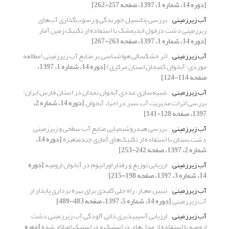
[دوره 14، شماره 1، 1397، صفحه 257-262]
آب زیرزمینی
بررسی پتانسیل خورندگی و رسوب‌گذاری آب‌های
زیر‌زمینی دشت دزفول اندیمشک با استفاده از تکنیک زمین آمار
[دوره 14، شماره 1، 1397، صفحه 263-267]
آب زیرزمینی
اثر خشکسالی هواشناسی بر منابع آب زیرزمینی (مطالعه
موردی: آبخوان کمیجان استان مرکزی)
[دوره 14، شماره 1، 1397،
صفحه 114-124]
آب زیرزمینی
شبیه‌سازی عددی آبخوان نمدان در استان فارس ایران:
بررسی اثرات مدیریت آب سبز در احیاء آبخوان
[دوره 14، شماره 2،
1397، صفحه 128-141]
آب زیرزمینی
بررسی هیدروشیمیایی منابع آب سطحی و زیرزمینی
دشت بستان با استفاده از تکنیک‌های آماری چندمتغیره
[دوره 14،
شماره 2، 1397، صفحه 242-253]
آب زیرزمینی
ارزیابی توزیع و رفتار اورانیوم در آبخوان ارومیه
[دوره
14، شماره 3، 1397، صفحه 198-215]
آب زیرزمینی
تبیین معیار، راه حلی کلیدی‏ برای بهره‏ برداری پایدار از
آب‏ زیرزمینی
[دوره 14، شماره 5، 1397، صفحه 483-489]
آب زیرزمینی
ارزیابی آسیب‎پذیری ذاتی آلودگی آب زیرزمینی دشت
ارومیه با استفاده از مدل‌های دراستیک و دراستیک اصلاح شده
[دوره