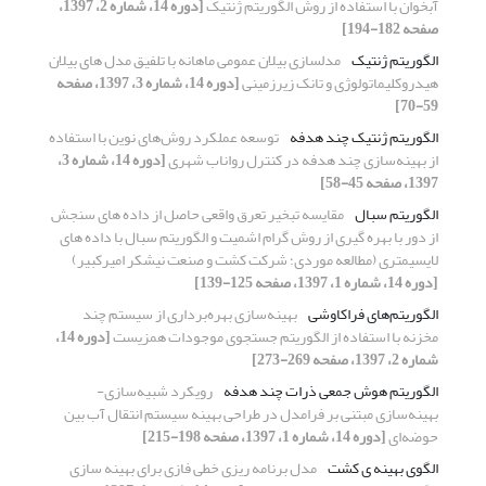
آبخوان با استفاده از روش الگوریتم ژنتیک
[دوره 14، شماره 2، 1397،
صفحه 182-194]
الگوریتم ژنتیک
مدلسازی بیلان عمومی ماهانه با تلفیق مدل های بیلان
هیدروکلیماتولوژی و تانک زیرزمینی
[دوره 14، شماره 3، 1397، صفحه
59-70]
الگوریتم ژنتیک چند هدفه
توسعه عملکرد روش‌های نوین با استفاده
از بهینه‌سازی چند هدفه در کنترل رواناب شهری
[دوره 14، شماره 3،
1397، صفحه 45-58]
الگوریتم سبال
مقایسه تبخیر تعرق واقعی حاصل از داده های سنجش
از دور با بهره گیری از روش گرام اشمیت و الگوریتم سبال با داده های
لایسیمتری (مطالعه موردی؛ شرکت کشت و صنعت نیشکر امیرکبیر)
[دوره 14، شماره 1، 1397، صفحه 125-139]
الگوریتم‌های فراکاوشی
بهینه‌سازی بهره‌برداری از سیستم چند
مخزنه با استفاده از الگوریتم جستجوی موجودات همزیست
[دوره 14،
شماره 2، 1397، صفحه 269-273]
الگوریتم هوش جمعی ذرات چند هدفه
رویکرد شبیه‌سازی-
بهینه‌سازی مبتنی بر فرامدل در طراحی بهینه سیستم انتقال آب بین
حوضه‌ای
[دوره 14، شماره 1، 1397، صفحه 198-215]
الگوی بهینه ی کشت
مدل برنامه ریزی خطی فازی برای بهینه سازی