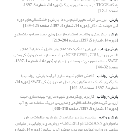
پایگاه TIGGE در حوضه کارون بزرگ
[دوره 14، شماره 3، 1397،
صفحه 1-12]
بارش
بررسی اثرات تغییراقلیم بر دما، بارش و خشکسالی‌های دوره
آتی حوضه شادگان
[دوره 14، شماره 3، 1397، صفحه 125-139]
بارش
پیش‌بینی رواناب با استفاده از مدل‌های جعبه سیاه و خاکستری
[دوره 14، شماره 5، 1397، صفحه 204-219]
بارش رواناب
ارزیابی عملکرد داده‌های باز تحلیل شده پایگاه‌های
اقلیمی جهانی CRU و NCEP CFSR در شبیه سازی‌ هیدرولوژیکی مدل
SWAT ، مطالعه موردی: حوضه آبریز مهارلو
[دوره 14، شماره 1، 1397،
صفحه 32-44]
بارش-رواناب
کاهش خطای شبیه سازی فرآیند بارش-رواناب با
بکارگیری تکنیک داده گواری در مدل هیدرولوژیکی SWAT
[دوره 14،
شماره 5، 1397، صفحه 85-102]
بارش-رواناب
کاربرد رویکردهای شبیه‌سازی- بهینه‌سازی جهت
ارزیابی گزینه‌های مختلف اقلیمی و مدیریتی در یک سامانه منابع آب
[دوره 14، شماره 5، 1397، صفحه 318-338]
بارش روزانه
مقایسه مقادیر مشاهداتی بارش و اطلاعات بارش
ماهواره‌ای PERSIANN و CMORPH - روش‌های‌درونیابی در مقیاس
ساعتی و روزانه (مطالعه موردی: حوضه آبریز شاپور)
[دوره 14، شماره