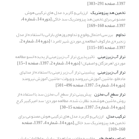
1397، صفحه 291-303]
تخمین هد پیزومتریک
ارزیابی و کاربرد مدل های ترکیبی هوش
مصنوعی برای تخمین هد پیزومتریک سد خاکی
[دوره 14، شماره 4،
1397، صفحه 160-169]
تداوم
بررسی احتمال وقوع و تداوم روزهای بارانی با استفاده از مدل
زنجیره ی مارکوف (مطالعه ی موردی شهر لامرد)
[دوره 14، شماره 2،
1397، صفحه 105-115]
تراز آب زیرزمینی
تاثیرپذیری تراز آب زیرزمینی از پدیده انسو مطالعه
موردی (هرمزگان و اصفهان)
[دوره 14، شماره 2، 1397، صفحه 1-15]
تراز آب زیرزمینی
پیش‏بینی تراز آب زیر زمینی با استفاده از مدل‏های
مادفلو، ماشین آموزش نیرومند و ویولت-ماشین آموزش نیرومند
[دوره 14، شماره 5، 1397، صفحه 496-501]
تراز سطح آب مخزن
پیش‌بینی تراز سطح آب مخزن سد با استفاده از
روش ماشین هوشمند نظارت شده، مطالعه موردی: سد امیرکبیر کرج
[دوره 14، شماره 5، 1397، صفحه 15-30]
ترکیب مدل
ارزیابی و کاربرد مدل های ترکیبی هوش مصنوعی برای
تخمین هد پیزومتریک سد خاکی
[دوره 14، شماره 4، 1397، صفحه
160-169]
تصاویرماهواره‌ای
مقایسه مقادیر مشاهداتی بارش و اطلاعات بارش