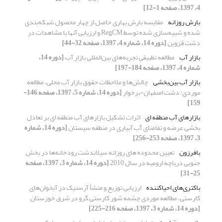
4، 1397، صفحه 1-12]
بارش روزانه
مقایسه بارش بهاری حاصل از چهار محصول شبکه‌بندی
شده و شبیه‌سازی شده توسط RegCM و ارزیابی آنها با مشاهدات در
دشت قزوین
[دوره 14، شماره 4، 1397، صفحه 32-44]
بازار آب
مطالعه تطبیقی تجربه‌های بین‌المللی بازار آب
[دوره 14،
شماره 4، 1397، صفحه 184-197]
بازار آب بین‌بخشی
چالش‌ها و ملاحظات حقوق بازار آب محلی، مطالعه
موردی: دشت اصفهان-برخوار
[دوره 14، شماره 5، 1397، صفحه 146-
159]
بازارهای آب منطقه ای
اثرات تشکیل بازارهای آب منطقه ای بر تعادل
بخشی عرضه و تقاضای آب آبیاری در منطقه سیستان
[دوره 14، شماره
3، 1397، صفحه 253-256]
بافرزون
تعیین محدوده های روزانه سیلابدشت رودخانه‌ها در بخش
جنوبی دریاچه ارومیه در سال 2010
[دوره 14، شماره 3، 1397، صفحه
25-31]
باکتری‌های احیاکننده
ارزیابی توزیع و منشأ آرسنیک در آبخوان‌های
کارستی، مطالعه موردی چشمه شور کارستی گرو در شرق خوزستان
[دوره 14، شماره 3، 1397، صفحه 216-225]