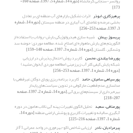
روانسر-سنجابی کرمانشاه
[دوره 14، شماره 5، 1397، صفحه 160-
173]
پرهیزکاری، ابوذر
اثرات تشکیل بازارهای آب منطقه ای بر تعادل
بخشی عرضه و تقاضای آب آبیاری در منطقه سیستان
[دوره 14، شماره
3، 1397، صفحه 253-256]
پریسوژ، پیمان
شبیه سازی هیدرولوژیکی بارش-رواناب با استفاده از
الگوریتم های بارش ماهواره ای اصلاح شده، مطالعه موردی: حوضه سد
وشمگیر، گلستان
[دوره 14، شماره 3، 1397، صفحه 140-159]
پوررضا بیلندی، محسن
کاربرد روش احتمال پذیرش در ارزیابی
شبکه پایش کیفی کلر آب زیرزمینی (مطالعه موردی آبخوان مشهد)
[دوره 14، شماره 1، 1397، صفحه 253-256]
پورسپاهی سامیان، حامد
کاربرد برنامه‏ ریزی پویای دوگان غیرقطعی با
مدلسازی عدم قطعیت مارکوفی در تدوین سیاست‌های پایدار
بهره‌برداری از سیستم‌‌های برق‌آبی
[دوره 14، شماره 2، 1397، صفحه
207-218]
پورمنافی، سعید
تحلیل الگوی تغییرات پهنه آبی تالاب هامون در دوره
آبگیری سالیانه و تغییرات کاربری و پوشش اراضی منطقه
[دوره 14،
شماره 1، 1397، صفحه 216-225]
پیرمرادیان، نادر
ارزیابی شاخص اکو-بهره‌وری در واحد عمرانی F1 از