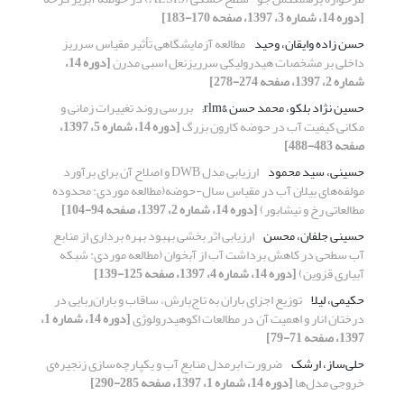
[دوره 14، شماره 3، 1397، صفحه 170-183]
حسن زاده وایقان، وحید
مطالعه آزمایشگاهی تأثیر مقیاس سرریز
داخلی بر مشخصات هیدرولیکی سرریزنعل اسبی مدرن
[دوره 14،
شماره 2، 1397، صفحه 274-278]
حسین نژاد بلکو، محمد حسن &rlm;
بررسی روند تغییرات زمانی و
مکانی کیفیت آب در حوضه کارون بزرگ
[دوره 14، شماره 5، 1397،
صفحه 483-488]
حسینی، سید محمود
ارزیابی مدل DWB و اصلاح آن برای برآورد
مولفه‌های بیلان آب در مقیاس سال-حوضه(مطالعه موردی: محدوده
مطالعاتی رخ و نیشابور)
[دوره 14، شماره 2، 1397، صفحه 94-104]
حسینی جلفان، محسن
ارزیابی اثر بخشی بهبود بهره برداری از منابع
آب سطحی در کاهش برداشت آب از آبخوان (مطالعه موردی: شبکه
آبیاری قزوین)
[دوره 14، شماره 4، 1397، صفحه 125-139]
حکیمی، لیلا
توزیع اجزای باران به تاج‌بارش، ساقاب و باران‌ربایی در
درختان انار و اهمیت آن در مطالعات اکوهیدرولوژی
[دوره 14، شماره 1،
1397، صفحه 71-79]
حلی‌ساز، ارشک
ضرورت ابرمدل منابع آب و یکپارچه‌سازی زنجیره‌ی
خروجی مدل‌ها
[دوره 14، شماره 1، 1397، صفحه 285-290]