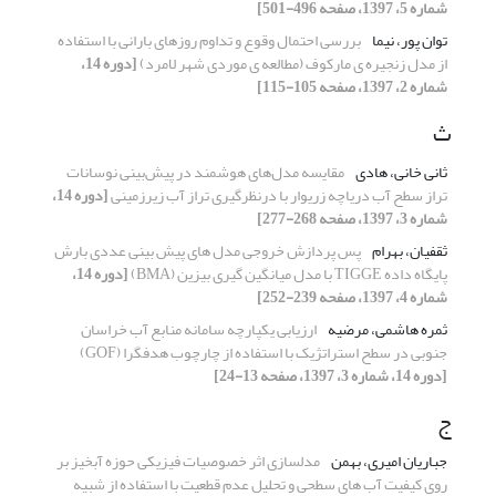
شماره 5، 1397، صفحه 496-501]
توان پور، نیما
بررسی احتمال وقوع و تداوم روزهای بارانی با استفاده
از مدل زنجیره ی مارکوف (مطالعه ی موردی شهر لامرد)
[دوره 14،
شماره 2، 1397، صفحه 105-115]
ث
ثانی خانی، هادی
مقایسه مدل‌های هوشمند در پیش‌بینی نوسانات
تراز سطح آب دریاچه زریوار با درنظرگیری تراز آب زیرزمینی
[دوره 14،
شماره 3، 1397، صفحه 268-277]
ثقفیان، بهرام
پس پردازش خروجی مدل های پیش بینی عددی بارش
پایگاه داده TIGGE با مدل میانگین گیری بیزین (BMA)
[دوره 14،
شماره 4، 1397، صفحه 239-252]
ثمره هاشمی، مرضیه
ارزیابی یکپارچه سامانه منابع آب خراسان
جنوبی در سطح استراتژیک با استفاده از چارچوب هدفگرا (GOF)
[دوره 14، شماره 3، 1397، صفحه 13-24]
ج
جباریان امیری، بهمن
مدلسازی اثر خصوصیات فیزیکی حوزه آبخیز بر
روی کیفیت آب های سطحی و تحلیل عدم قطعیت با استفاده از شبیه