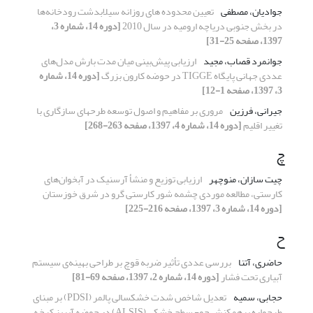
جوادیان، مصطفی
تعیین محدوده های روزانه سیلابدشت رودخانه‌ها
در بخش جنوبی دریاچه ارومیه در سال 2010
[دوره 14، شماره 3،
1397، صفحه 25-31]
جوانمرد قصاب، مجید
ارزیابی پیش‌بینی میان مدت بارش مدل‌های
عددی جهانی پایگاه TIGGE در حوضه کارون بزرگ
[دوره 14، شماره
3، 1397، صفحه 1-12]
جیرانی، فرزین
مروری بر مفاهیم و اصول توسعه طرح‏های سازگاری با
تغییر اقلیم
[دوره 14، شماره 4، 1397، صفحه 263-268]
چ
چیت سازان، منوچهر
ارزیابی توزیع و منشأ آرسنیک در آبخوان‌های
کارستی، مطالعه موردی چشمه شور کارستی گرو در شرق خوزستان
[دوره 14، شماره 3، 1397، صفحه 216-225]
ح
حاضری، آتنا
بررسی عددی تأثیر ضربه قوچ بر طراحی بهینه‌ی سیستم
آبیاری تحت فشار
[دوره 14، شماره 2، 1397، صفحه 69-81]
حجابی، سمیه
تعدیل شاخص شدت خشکسالی پالمر (PDSI) بر مبنای
طرحواره برهمکنش جو- سطح خشکی (ALSIS) در حوضه آبریز کرخه