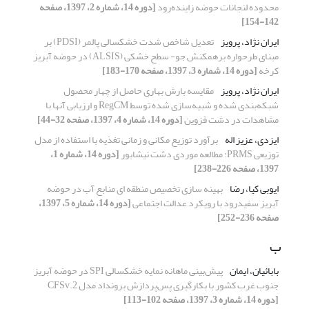
محدوده لنجانات حوضه زاینده‌رود
[دوره 14، شماره 2، 1397، صفحه
142-154]
ایران نژاد، پرویز
تعدیل شاخص شدت خشکسالی پالمر (PDSI) بر
مبنای طرحواره برهمکنش جو- سطح خشکی (ALSIS) در حوضه آبریز
کرخه
[دوره 14، شماره 3، 1397، صفحه 170-183]
ایران نژاد، پرویز
مقایسه بارش بهاری حاصل از چهار محصول
شبکه‌بندی شده و شبیه‌سازی شده توسط RegCM و ارزیابی آنها با
مشاهدات در دشت قزوین
[دوره 14، شماره 4، 1397، صفحه 32-44]
ایزدی، عزیز اله
برآورد توزیع مکانی و زمانی تغذیه با استفاده از مدل
توزیعی PRMS: مطالعه موردی دشت نیشابور
[دوره 14، شماره 1،
1397، صفحه 226-238]
ایوبی کیا، رضا
بهینه سازی تخصیص منطقه ای منابع آب در حوضه
آبریز سفیدرود با رویکرد عدالت اجتماعی
[دوره 14، شماره 5، 1397،
صفحه 236-252]
ب
بابائیان، ایمان
پیش‌بینی ماهانه نمایه خشکسالی SPI در حوضه آبریز
جنوب غرب کشور با بکارگیری پس‌پردازش برونداد مدل CFSv.2
[دوره 14، شماره 3، 1397، صفحه 102-113]