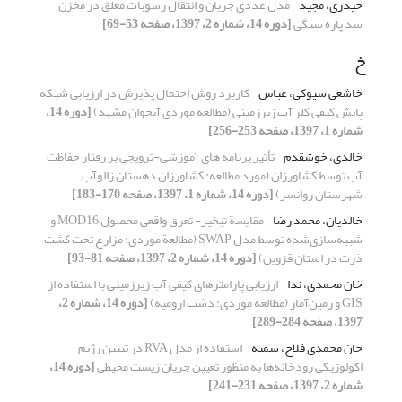
حیدری، مجید
مدل عددی جریان و انتقال رسوبات معلق در مخزن
سد پاره سنگی
[دوره 14، شماره 2، 1397، صفحه 53-69]
خ
خاشعی سیوکی، عباس
کاربرد روش احتمال پذیرش در ارزیابی شبکه
پایش کیفی کلر آب زیرزمینی (مطالعه موردی آبخوان مشهد)
[دوره 14،
شماره 1، 1397، صفحه 253-256]
خالدی، خوشقدم
تأثیر برنامه های آموزشی-ترویجی بر رفتار حفاظت
آب توسط کشاورزان (مورد مطالعه: کشاورزان دهستان زالوآب‌
شهرستان روانسر)
[دوره 14، شماره 1، 1397، صفحه 170-183]
خالدیان، محمد رضا
مقایسة تبخیر- تعرق واقعی محصول MOD16 و
شبیه‌سازی‌شده توسط مدل SWAP (مطالعة موردی: مزارع تحت کشت
ذرت در استان قزوین)
[دوره 14، شماره 2، 1397، صفحه 81-93]
خان محمدی، ندا
ارزیابی پارامترهای کیفی آب زیرزمینی با استفاده از
GIS و زمین‌آمار (مطالعه موردی: دشت ارومیه)
[دوره 14، شماره 2،
1397، صفحه 284-289]
خان محمدی فلاح، سمیه
استفاده از مدل RVA در تبیین رژیم
اکولوژیکی رودخانه‌ها به منظور تعیین جریان زیست محیطی
[دوره 14،
شماره 2، 1397، صفحه 231-241]