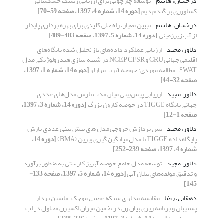
درخشان، هاشم
توسعه چارچوبی برای ارزیابی ریسک خشکسالی
کشاورزی بر گندم دیم
[دوره 14، شماره 4، 1397، صفحه 59-70]
درخشان، هاشم
تبیین معیار، راه حلی کلیدی‏ برای بهره‏ برداری پایدار
از آب‏ زیرزمینی
[دوره 14، شماره 5، 1397، صفحه 483-489]
دلاور، مجید
ارزیابی عملکرد داده‌های باز تحلیل شده پایگاه‌های
اقلیمی جهانی CRU و NCEP CFSR در شبیه سازی‌ هیدرولوژیکی مدل
SWAT ، مطالعه موردی: حوضه آبریز مهارلو
[دوره 14، شماره 1، 1397،
صفحه 32-44]
دلاور، مجید
ارزیابی پیش‌بینی میان مدت بارش مدل‌های عددی
جهانی پایگاه TIGGE در حوضه کارون بزرگ
[دوره 14، شماره 3، 1397،
صفحه 1-12]
دلاور، مجید
پس پردازش خروجی مدل های پیش بینی عددی بارش
پایگاه داده TIGGE با مدل میانگین گیری بیزین (BMA)
[دوره 14،
شماره 4، 1397، صفحه 239-252]
دلاور، مجید
توسعه مدل جامع حوضه آبریز کارستی به منظور برآورد
و تدقیق مولفه‌های بیلان آبی
[دوره 14، شماره 5، 1397، صفحه 133-
145]
دهقانی، رضا
مقایسه مدلهای شبکه عصبی موجک، ماشین بردار
پشتیبان و برنامه ریزی بیان ژن در تخمین میزان اکسیژن محلول در اب