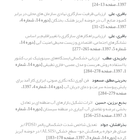
1397، صفحه 13-24]
باقری، علی
ارزیابی ظرفیت سازگاری نهادی سازمان های محلی در برابر
کمبود منابع آب در حوضه آبریز طشک – بختگان
[دوره 14، شماره 4،
1397، صفحه 25-31]
باقری، علی
ارزیابی راهکارهای سازگاری با تغییراقلیم بر اساس
نشانگرهای اجتماعی، اقتصادی و زیست محیطی امنیت آبی
[دوره 14،
شماره 5، 1397، صفحه 265-277]
بایزیدی، مطلب
ارزیابی خشکسالی ایستگاه‌های سینوپتیک غرب کشور
با استفاده روش هربست و مدل عصبی-فازی تطبیقی
[دوره 14، شماره
1، 1397، صفحه 278-284]
بحرینی مطلق، مسعود
فن آوری تکه نگاری صوتی، ابزاری کارآمد برای
پایش پیوسته سرعت و دمای جریان آب
[دوره 14، شماره 4، 1397،
صفحه 279-284]
بدیع برزین، حسین
اثرات تشکیل بازارهای آب منطقه ای بر تعادل
بخشی عرضه و تقاضای آب آبیاری در منطقه سیستان
[دوره 14، شماره
3، 1397، صفحه 253-256]
بذرافشان، جواد
تعدیل شاخص شدت خشکسالی پالمر (PDSI) بر
مبنای طرحواره برهمکنش جو- سطح خشکی (ALSIS) در حوضه آبریز
کرخه
[دوره 14، شماره 3، 1397، صفحه 170-183]