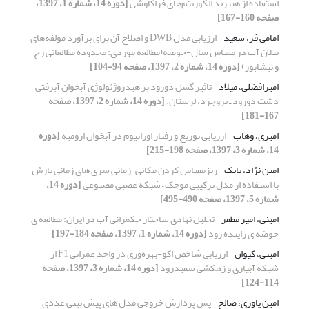
استفاده از هیبرید الگوریتم‌های فراکاوشی
[دوره 14، شماره 1، 1397،
صفحه 160-167]
امامی فر، سعید
ارزیابی مدل DWB و اصلاح آن برای برآورد مولفه‌های
بیلان آب در مقیاس سال-حوضه(مطالعه موردی: محدوده مطالعاتی رخ
و نیشابور)
[دوره 14، شماره 2، 1397، صفحه 94-104]
امیرافضلی، میلاد
تاثیر گسل دورود بر هیدروژئولوژی آبخوان آبرفتی
دشت دورود ـ بروجرد، لرستان.
[دوره 14، شماره 2، 1397، صفحه
167-181]
امیری، وهاب
ارزیابی توزیع و رفتار اورانیوم در آبخوان ارومیه
[دوره
14، شماره 3، 1397، صفحه 198-215]
امین نژاد، بابک
ریزمقیاس کردن مکانی – زمانی سری های زمانی بارش
با استفاده از مدل ترکیبی موجک – شبکه عصبی مصنوعی
[دوره 14،
شماره 5، 1397، صفحه 490-495]
امینی، امیر مظفر
تحلیل نهادی ساختار حکمرانی آب در ایران: مطالعه ی
حوضه ی زاینده رود
[دوره 14، شماره 1، 1397، صفحه 184-197]
امینی، کیوان
ارزیابی شاخص اکو-بهره‌وری در واحد عمرانی F1 از
شبکه آبیاری و زهکشی سفیدرود
[دوره 14، شماره 3، 1397، صفحه
114-124]
امین یاوری، صالح
پس پردازش خروجی مدل های پیش بینی عددی