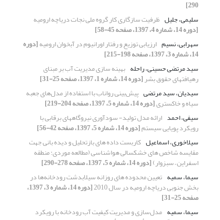
290]
سلیمی، جلیل
ظرفیت سازگاری کار گروه ملی نجات دریاچه ارومیه
[دوره 14، شماره 4، 1397، صفحه 45-58]
سهرابی، نسیم
ارزیابی توزیع و رفتار اورانیوم در آبخوان ارومیه
[دوره
14، شماره 3، 1397، صفحه 198-215]
سید مرتضی حسینی، راحله
بهینه سازی مدیریت آب بر مبنای
رهیافتهای حقوق بشر
[دوره 14، شماره 1، 1397، صفحه 25-31]
سیدیان، سید مرتضی
پیش‌بینی رواناب با استفاده از مدل‌های جعبه
سیاه و خاکستری
[دوره 14، شماره 5، 1397، صفحه 204-219]
سیفی، احمد
ارائه مدل تولید- سودآوری نیروگاههای برقابی با
رویکرد پویایی سیستم
[دوره 14، شماره 5، 1397، صفحه 42-56]
سیلاخوری، اسماعیل
کاربست داده های بازتحلیل و دیده بانی جهت
مقایسه شاخص های خشکسالی هواشناسی (مطالعه موردی: منطقه
اسفراین – سبزوار)
[دوره 14، شماره 5، 1397، صفحه 278-290]
سیما، سمیه
تعیین محدوده های روزانه سیلابدشت رودخانه‌ها در
بخش جنوبی دریاچه ارومیه در سال 2010
[دوره 14، شماره 3، 1397،
صفحه 25-31]
سیما، سمیه
مدل‌سازی و مدیریت کیفیت آب رودخانه با رویکرد