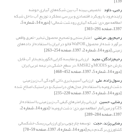
139]
رجبی، داود
تخصیص بهینه آب بین شبکه‌های آبیاری حوضه
زاینده‌رود با رویکرد اقتصادی و بررسی عملکرد توزیع آب داخل شبکه
(مطالعه موردی: شبکه آبیاری رودشت شمالی)
[دوره 14، شماره 5،
1397، صفحه 291-303]
رحیم پور، مرتضی
اعتبارسنجی و تصحیح محصول تبخیر-تعرق واقعی
برآورد شده از محصول WaPOR فائو در ایران با استفاده از داده‌های
زمینی
[دوره 14، شماره 2، 1397، صفحه 254-263]
رحیم زادگان، مجید
ارزیابی و مقایسه کارایی الگوریتم بخار آب قابل
بارش جو MODIS و AMSR2 در سطح خشکی در نیمه غربی ایران
[دوره 14، شماره 5، 1397، صفحه 452-468]
رسول زاده، علی
ارزیابی آسیب‎پذیری ذاتی آلودگی آب زیرزمینی
دشت ارومیه با استفاده از مدل‌های دراستیک و دراستیک اصلاح شده
[دوره 14، شماره 5، 1397، صفحه 220-235]
رضایی، حسین
ارزیابی پارامترهای کیفی آب زیرزمینی با استفاده از
GIS و زمین‌آمار (مطالعه موردی: دشت ارومیه)
[دوره 14، شماره 2،
1397، صفحه 284-289]
رضایی پژند، حجت
توسعه چارچوبی برای ارزیابی ریسک خشکسالی
کشاورزی بر گندم دیم
[دوره 14، شماره 4، 1397، صفحه 59-70]