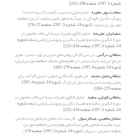
شماره 1، 1397، صفحه 198-215]
سعادت پور، مطهره
مدل‌سازی و مدیریت کیفیت آب رودخانه با
رویکرد کنترل آلودگی در مبدأ به منظور تأمین سلامت آبزیان (مطالعه
موردی: زرینه‌رود)
[دوره 14، شماره 5، 1397، صفحه 57-70]
سفیانیان، علیرضا
تحلیل الگوی تغییرات پهنه آبی تالاب هامون در
دوره آبگیری سالیانه و تغییرات کاربری و پوشش اراضی منطقه
[دوره
14، شماره 1، 1397، صفحه 216-225]
سلطانی، نرگس
بررسی کارآئی روش های تجربی برآورد تبخیر- تعرق
مرجع (بر پایه تشتک تبخیر) در اقلیم های مختلف (مطالعه موردی ایران)
[دوره 14، شماره 4، 1397، صفحه 170-183]
سلطانی اصل، محمد
فن آوری تکه نگاری صوتی، ابزاری کارآمد برای
پایش پیوسته سرعت و دمای جریان آب
[دوره 14، شماره 4، 1397،
صفحه 279-284]
سلطانی کوپایی، سعید
تحلیل الگوی تغییرات پهنه آبی تالاب هامون در
دوره آبگیری سالیانه و تغییرات کاربری و پوشش اراضی منطقه
[دوره
14، شماره 1، 1397، صفحه 216-225]
سلمان ماهینی، عبدالرسول
کاربست داده های بازتحلیل و دیده بانی
جهت مقایسه شاخص های خشکسالی هواشناسی (مطالعه موردی:
منطقه اسفراین – سبزوار)
[دوره 14، شماره 5، 1397، صفحه 278-