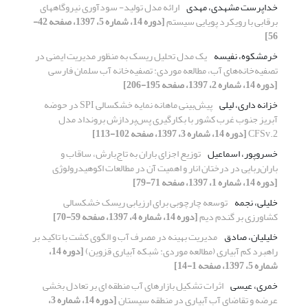
خداپرست مشهدی، مهدی
ارائه مدل تولید- سودآوری نیروگاههای
برقابی با رویکرد پویایی سیستم
[دوره 14، شماره 5، 1397، صفحه 42-
56]
خرمشکوه، نفیسه
یک مدل تحلیل ریسک به منظور مدیریت ایمنی در
تصفیه‌خانه‌های آب، مطالعه موردی: تصفیه‌خانه آب سلمان فارسی
[دوره 14، شماره 2، 1397، صفحه 195-206]
خزانه داری، لیلی
پیش‌بینی ماهانه نمایه خشکسالی SPI در حوضه
آبریز جنوب غرب کشور با بکارگیری پس‌پردازش برونداد مدل
CFSv.2
[دوره 14، شماره 3، 1397، صفحه 102-113]
خسروپور، اسماعیل
توزیع اجزای باران به تاج‌بارش، ساقاب و
باران‌ربایی در درختان انار و اهمیت آن در مطالعات اکوهیدرولوژی
[دوره 14، شماره 1، 1397، صفحه 71-79]
خلیلی، نجمه
توسعه چارچوبی برای ارزیابی ریسک خشکسالی
کشاورزی بر گندم دیم
[دوره 14، شماره 4، 1397، صفحه 59-70]
خلیلیان، صادق
مدیریت بهینه در مصرف آب و الگوی کشت با تاکید بر
راهبرد کم آبیاری (مطالعه موردی: شبکه آبیاری قزوین)
[دوره 14،
شماره 5، 1397، صفحه 1-14]
خمری، عیسی
اثرات تشکیل بازارهای آب منطقه ای بر تعادل بخشی
عرضه و تقاضای آب آبیاری در منطقه سیستان
[دوره 14، شماره 3،