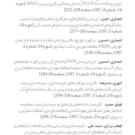
بارش پایگاه داده TIGGE با مدل میانگین گیری بیزین (BMA)
[دوره
14، شماره 4، 1397، صفحه 239-252]
انصاری، ثمین
ارزیابی راهکارهای سازگاری با تغییراقلیم بر اساس
نشانگرهای اجتماعی، اقتصادی و زیست محیطی امنیت آبی
[دوره 14،
شماره 5، 1397، صفحه 265-277]
انصاری، حسین
برآورد توزیع مکانی و زمانی تغذیه با استفاده از مدل
توزیعی PRMS: مطالعه موردی دشت نیشابور
[دوره 14، شماره 1،
1397، صفحه 226-238]
انصاری، حسین
ارزیابی مدل DWB و اصلاح آن برای برآورد مولفه‌های
بیلان آب در مقیاس سال-حوضه(مطالعه موردی: محدوده مطالعاتی رخ
و نیشابور)
[دوره 14، شماره 2، 1397، صفحه 94-104]
انوری، صدیقه
کاربرد رویکردهای شبیه‌سازی- بهینه‌سازی جهت
ارزیابی گزینه‌های مختلف اقلیمی و مدیریتی در یک سامانه منابع آب
[دوره 14، شماره 5، 1397، صفحه 318-338]
اونق، مجید
کاربست داده های بازتحلیل و دیده بانی جهت مقایسه
شاخص های خشکسالی هواشناسی (مطالعه موردی: منطقه اسفراین –
سبزوار)
[دوره 14، شماره 5، 1397، صفحه 278-290]
اوهب یزدی، سید علی
شبیه‌سازی و ارزیابی رفتار و تعاملات ذینفعان و
شرکت آب منطقه‌ای آب تحت چارچوب مدل‌سازی عامل بنیان در