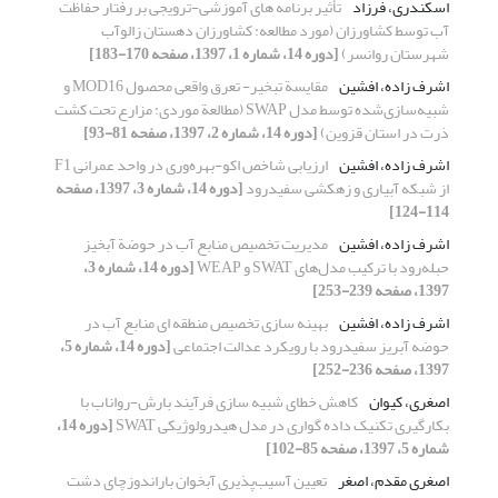
اسکندری، فرزاد
تأثیر برنامه های آموزشی-ترویجی بر رفتار حفاظت
آب توسط کشاورزان (مورد مطالعه: کشاورزان دهستان زالوآب‌
شهرستان روانسر)
[دوره 14، شماره 1، 1397، صفحه 170-183]
اشرف زاده، افشین
مقایسة تبخیر- تعرق واقعی محصول MOD16 و
شبیه‌سازی‌شده توسط مدل SWAP (مطالعة موردی: مزارع تحت کشت
ذرت در استان قزوین)
[دوره 14، شماره 2، 1397، صفحه 81-93]
اشرف زاده، افشین
ارزیابی شاخص اکو-بهره‌وری در واحد عمرانی F1
از شبکه آبیاری و زهکشی سفیدرود
[دوره 14، شماره 3، 1397، صفحه
114-124]
اشرف زاده، افشین
مدیریت تخصیص منابع آب در حوضة آبخیز
حبله‌رود با ترکیب مدل‌های SWAT و WEAP
[دوره 14، شماره 3،
1397، صفحه 239-253]
اشرف زاده، افشین
بهینه سازی تخصیص منطقه ای منابع آب در
حوضه آبریز سفیدرود با رویکرد عدالت اجتماعی
[دوره 14، شماره 5،
1397، صفحه 236-252]
اصغری، کیوان
کاهش خطای شبیه سازی فرآیند بارش-رواناب با
بکارگیری تکنیک داده گواری در مدل هیدرولوژیکی SWAT
[دوره 14،
شماره 5، 1397، صفحه 85-102]
اصغری مقدم، اصغر
تعیین آسیب‌پذیری آبخوان باراندوزچای دشت