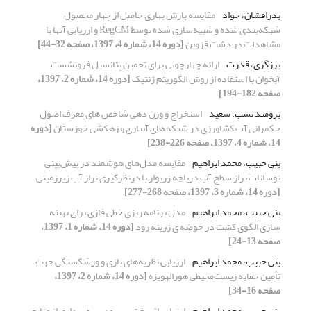
بذرافشان، جواد
مقایسه بارش بهاری حاصل از چهار محصول
شبکه‌بندی شده و شبیه‌سازی شده توسط RegCM و ارزیابی آنها با
مشاهدات در دشت قزوین
[دوره 14، شماره 4، 1397، صفحه 32-44]
برزگری، قدرت
ارائه چهارچوبی برای تخمین پتانسیل فرونشست
آبخوان با استفاده از روش الگوریتم ژنتیک
[دوره 14، شماره 2، 1397،
صفحه 182-194]
برومند نسب، سعید
استخراج و وزن دهی شاخص های معرف اصول
حکمرانی آب کشاورزی در شبکه های آبیاری و زهکشی خوزستان
[دوره
14، شماره 4، 1397، صفحه 226-238]
بنی حبیب، محمد ابراهیم
مقایسه مدل‌های هوشمند در پیش‌بینی
نوسانات تراز سطح آب دریاچه زریوار با درنظرگیری تراز آب زیرزمینی
[دوره 14، شماره 3، 1397، صفحه 268-277]
بنی حبیب، محمد ابراهیم
مدل برنامه ریزی خطی فازی برای بهینه
سازی الگوی کشت در حوضه ی زرینه رود
[دوره 14، شماره 1، 1397،
صفحه 13-24]
بنی حبیب، محمد ابراهیم
ارزیابی نظریه‌های ‌بازی و ورشکستگی جهت
تأمین حقابه‌ زیست‌محیطی هورالهویزه
[دوره 14، شماره 2، 1397،
صفحه 16-34]
بنی حبیب، محمد ابراهیم
ارزیابی اثر بخشی بهبود بهره برداری از منابع