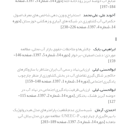
منابع آب حوضه آبریز رودخانه حله
[دوره 14، شماره 3، 1397، صفحه
184-197]
آخوند علی، علی محمد
استخراج و وزن دهی شاخص های معرف اصول
حکمرانی آب کشاورزی در شبکه های آبیاری و زهکشی خوزستان
[دوره
14، شماره 4، 1397، صفحه 226-238]
ا
ابراهیمی، بابک
چالش‌ها و ملاحظات حقوق بازار آب محلی، مطالعه
موردی: دشت اصفهان-برخوار
[دوره 14، شماره 5، 1397، صفحه 146-
159]
ابوالحسنی، لیلی
ارزیابی نهاد رسمی آب ایران متناظر با سازوکارهای
حاکم بر شکل گیری تقاضای آب در بخش کشاورزی از منظر چارچوب
یادگیری اجتماعی
[دوره 14، شماره 1، 1397، صفحه 140-159]
ابوالحسنی، لیلی
ارزیابی ظرفیت یادگیری اجتماعی در نهاد آب در
حوضه‌ آبریز طشک – بختگان
[دوره 14، شماره 2، 1397، صفحه 115-
127]
احمدی، آرمان
شبیه‌سازی عدم قطعیت پارامترهای مدل هیدرولوژیک
با بهره‌گیری از چهارچوب UNEEC-P: مطالعه موردی مدل بیلان آبی
ماهانه
[دوره 14، شماره 5، 1397، صفحه 189-203]