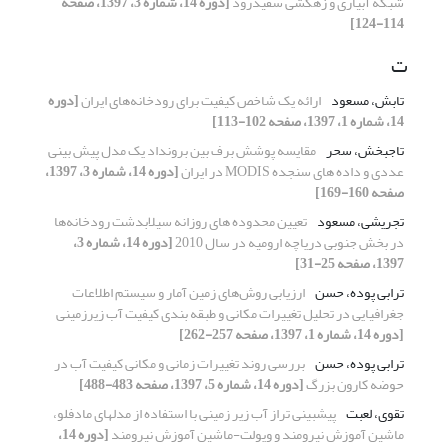
شبکه آبیاری و زهکشی سفیدرود
[دوره 14، شماره 3، 1397، صفحه
114-124]
ت
تابش، مسعود
ارائه یک شاخص کیفیت برای رودخانه‌های ایران
[دوره
14، شماره 1، 1397، صفحه 102-113]
تاجبخش، سحر
مقایسه پوشش برف بین برونداد یک مدل پیش بینی
عددی و داده های سنجده MODIS در ایران
[دوره 14، شماره 3، 1397،
صفحه 160-169]
تجریشی، مسعود
تعیین محدوده های روزانه سیلابدشت رودخانه‌ها
در بخش جنوبی دریاچه ارومیه در سال 2010
[دوره 14، شماره 3،
1397، صفحه 25-31]
ترابی پوده، حسن
ارزیابی روش‌های زمین آمار و سیستم اطلاعات
جغرافیایی در تحلیل تغییرات مکانی و طبقه بندی کیفیت آب زیرزمینی
[دوره 14، شماره 1، 1397، صفحه 257-262]
ترابی پوده، حسن
بررسی روند تغییرات زمانی و مکانی کیفیت آب در
حوضه کارون بزرگ
[دوره 14، شماره 5، 1397، صفحه 483-488]
تقوی، لعبت
پیش‏بینی تراز آب زیر زمینی با استفاده از مدل‏های مادفلو،
ماشین آموزش نیرومند و ویولت-ماشین آموزش نیرومند
[دوره 14،