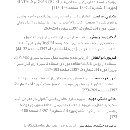
ارومیه با استفاده از ترکیب شاخص‌های DRASTIC، SI و SINTACS
[دوره 14، شماره 4، 1397، صفحه 198-215]
افتخاری، مرتضی
اعتبارسنجی و تصحیح محصول تبخیر-تعرق واقعی
برآورد شده از محصول WaPOR فائو در ایران با استفاده از داده‌های
زمینی
[دوره 14، شماره 2، 1397، صفحه 254-263]
اقتداری، مهرنوش
مقایسه بارش بهاری حاصل از چهار محصول
شبکه‌بندی شده و شبیه‌سازی شده توسط RegCM و ارزیابی آنها با
مشاهدات در دشت قزوین
[دوره 14، شماره 4، 1397، صفحه 32-44]
اکبرپور، ابوالفضل
ارزیابی عدم قطعیت مدل سیلاب شهری SWMM با
استفاده از روش GLUE مطالعه موردی: منطقه 2 شهرداری کلان‌شهر
تبریز
[دوره 14، شماره 5، 1397، صفحه 103-117]
اکبری فرد، سعید
بهینه‌سازی بهره‌برداری از سیستم چند مخزنه با
استفاده از الگوریتم جستجوی موجودات همزیست
[دوره 14، شماره 2،
1397، صفحه 269-273]
الطافی دادگر، مجید
شبیه سازی تعادل‌بخشی آبخوان در معرض افت
شدید با اعمال سناریوهای مختلف مدیریتی- مطالعه موردی حوضه
روانسر-سنجابی کرمانشاه
[دوره 14، شماره 5، 1397، صفحه 160-
173]
امامی ده جشمه، سید علی
توسعه مدل غیرخطی ماسکینگام با