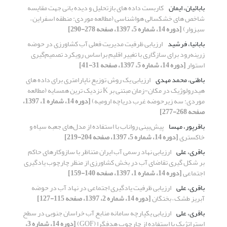
بابائیان، ایمان
کاربست داده های بازتحلیل و دیده بانی جهت مقایسه
شاخص های خشکسالی هواشناسی (مطالعه موردی: منطقه اسفراین –
سبزوار)
[دوره 14، شماره 5، 1397، صفحه 278-290]
بابانیا، فرشید
ارزیابی ظرفیت مدیریت فعلی آب کشاورزی در حوضه
زرینه‌رود برای سازگاری با تغییر اقلیم براساس رویکرد تصمیم‌گیری
استوار
[دوره 14، شماره 5، 1397، صفحه 31-41]
باطنی، محمد مهدی
ارزیابی یک روش توزیع ناپارامتری برای داده های
هیدرولوژیک در مکان-زمان مبتنی بر K نزدیک ترین همسایه (مطالعه
موردی: سه زیرحوضه غرب دریاچه ارومیه)
[دوره 14، شماره 1، 1397،
صفحه 268-277]
باقرپور، مهسا
پیش‌بینی رواناب با استفاده از مدل‌های جعبه سیاه و
خاکستری
[دوره 14، شماره 5، 1397، صفحه 204-219]
باقری، علی
ارزیابی نهاد رسمی آب ایران متناظر با سازوکارهای حاکم
بر شکل گیری تقاضای آب در بخش کشاورزی از منظر چارچوب یادگیری
اجتماعی
[دوره 14، شماره 1، 1397، صفحه 140-159]
باقری، علی
ارزیابی ظرفیت یادگیری اجتماعی در نهاد آب در حوضه‌
آبریز طشک – بختگان
[دوره 14، شماره 2، 1397، صفحه 115-127]
باقری، علی
ارزیابی یکپارچه سامانه منابع آب خراسان جنوبی در سطح
استراتژیک با استفاده از چارچوب هدفگرا (GOF)
[دوره 14، شماره 3،