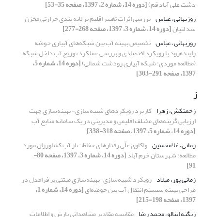
دشت علی ‏آباد قم)
[دوره 14، شماره 2، 1397، صفحه 35-53]
روزبهانی، عباس
بررسی اثرات تغییر اقلیم بر لایه بندی حرارتی مخزن
سد لتیان
[دوره 14، شماره 3، 1397، صفحه 268-277]
روزبهانی، عباس
تخصیص بهینه آب بین شبکه‌های آبیاری حوضه
زاینده‌رود با رویکرد اقتصادی و بررسی عملکرد توزیع آب داخل شبکه
(مطالعه موردی: شبکه آبیاری رودشت شمالی)
[دوره 14، شماره 5،
1397، صفحه 291-303]
ز
زحمتکش، زهرا
کاربرد رویکردهای شبیه‌سازی- بهینه‌سازی جهت
ارزیابی گزینه‌های مختلف اقلیمی و مدیریتی در یک سامانه منابع آب
[دوره 14، شماره 5، 1397، صفحه 318-338]
زمانی، غلامحسین
واکاوی علّی رفتارهای حفاظت از آب کشاورزان مورد
مطالعه: شهرستان خرم آباد
[دوره 14، شماره 3، 1397، صفحه 80-
91]
زمانی پور، میلاد
رویکرد شبیه‌سازی-بهینه‌سازی مبتنی بر فرامدل در
طراحی بهینه سیستم انتقال آب بین حوضه‌ای
[دوره 14، شماره 1،
1397، صفحه 198-215]
زنگنه اینالو، محمد رضا
مقایسه مقادیر مشاهداتی بارش و اطلاعات