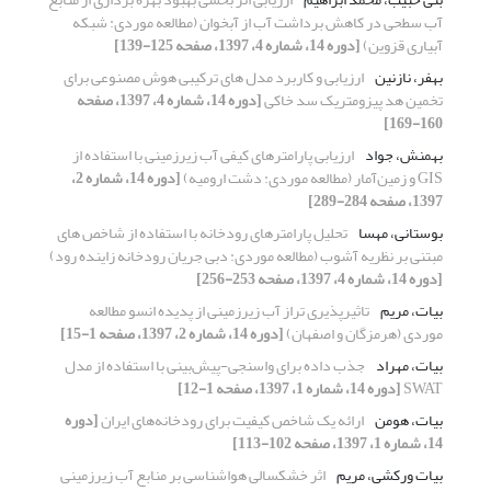
آب سطحی در کاهش برداشت آب از آبخوان (مطالعه موردی: شبکه
آبیاری قزوین)
[دوره 14، شماره 4، 1397، صفحه 125-139]
بهفر، نازنین
ارزیابی و کاربرد مدل های ترکیبی هوش مصنوعی برای
تخمین هد پیزومتریک سد خاکی
[دوره 14، شماره 4، 1397، صفحه
160-169]
بهمنش، جواد
ارزیابی پارامترهای کیفی آب زیرزمینی با استفاده از
GIS و زمین‌آمار (مطالعه موردی: دشت ارومیه)
[دوره 14، شماره 2،
1397، صفحه 284-289]
بوستانی، مهسا
تحلیل پارامترهای رودخانه با استفاده از شاخص های
مبتنی بر نظریه آشوب (مطالعه موردی: دبی جریان رودخانه زاینده رود)
[دوره 14، شماره 4، 1397، صفحه 253-256]
بیات، مریم
تاثیرپذیری تراز آب زیرزمینی از پدیده انسو مطالعه
موردی (هرمزگان و اصفهان)
[دوره 14، شماره 2، 1397، صفحه 1-15]
بیات، مهراد
جذب داده برای واسنجی-پیش‌بینی با استفاده از مدل
SWAT
[دوره 14، شماره 1، 1397، صفحه 1-12]
بیات، هومن
ارائه یک شاخص کیفیت برای رودخانه‌های ایران
[دوره
14، شماره 1، 1397، صفحه 102-113]
بیات ورکشی، مریم
اثر خشکسالی هواشناسی بر منابع آب زیرزمینی