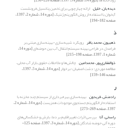
رودخانه ها
[دوره 14، شماره 3، 1397، صفحه 226-238]
دیده بان، خلیل
ارائه چهارچوبی برای تخمین پتانسیل فرونشست
آبخوان با استفاده از روش الگوریتم ژنتیک
[دوره 14، شماره 2، 1397،
صفحه 182-194]
ذ
ذهبیون، محمد باقر
رویکرد شبیه‌سازی-بهینه‌سازی مبتنی بر
فرامدل در طراحی بهینه سیستم انتقال آب بین حوضه‌ای
[دوره 14،
شماره 1، 1397، صفحه 198-215]
ذوالفقاری‌پور، محمدامین
چالش‌ها و ملاحظات حقوق بازار آب محلی،
مطالعه موردی: دشت اصفهان-برخوار
[دوره 14، شماره 5، 1397،
صفحه 146-159]
ر
رادمنش، فریدون
بهینه‌سازی بهره‌برداری از سیستم چند مخزنه با
استفاده از الگوریتم جستجوی موجودات همزیست
[دوره 14، شماره 2،
1397، صفحه 269-273]
راسخی، آنا
بررسی اثرات تغییراقلیم بر دما، بارش و خشکسالی‌های
دوره آتی حوضه شادگان
[دوره 14، شماره 3، 1397، صفحه 125-