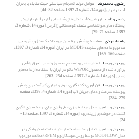
رضوی، محمدرضا
عوامل مولد انسجام سیاستی جهت مقابله با بحران
آب در ایران
[دوره 14، شماره 3، 1397، صفحه 32-44]
رضییی، طیب
ارزیابی دقت مدل های شناسایی فاز برف از باران در
ایستگاه های هواشناسی منطقه کوهستانی زاگرس
[دوره 14، شماره 3،
1397، صفحه 71-79]
رهنما، مهدی
مقایسه پوشش برف بین برونداد یک مدل پیش بینی
عددی و داده های سنجده MODIS در ایران
[دوره 14، شماره 3، 1397،
صفحه 160-169]
روزبهانی، رضا
اعتبارسنجی و تصحیح محصول تبخیر-تعرق واقعی
برآورد شده از محصول WaPOR فائو در ایران با استفاده از داده‌های
زمینی
[دوره 14، شماره 2، 1397، صفحه 254-263]
روزبهانی، رضا
فن آوری تکه نگاری صوتی، ابزاری کارآمد برای پایش
پیوسته سرعت و دمای جریان آب
[دوره 14، شماره 4، 1397، صفحه
279-284]
روزبهانی، عباس
مدل برنامه ریزی خطی فازی برای بهینه سازی الگوی
کشت در حوضه ی زرینه رود
[دوره 14، شماره 1، 1397، صفحه 13-
24]
روزبهانی، عباس
تحلیل عدم‏قطعیت پارامتر هدایت هیدرولیکی در
مدل MODFLOW توسط روش مونت‏کارلو و RPEM (مطالعه موردی: