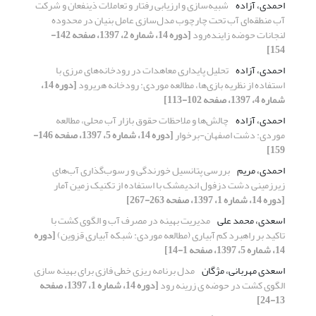
احمدی، آزاده
شبیه‌سازی و ارزیابی رفتار و تعاملات ذینفعان و شرکت
آب منطقه‌ای آب تحت چارچوب مدل‌سازی عامل بنیان در محدوده
لنجانات حوضه زاینده‌رود
[دوره 14، شماره 2، 1397، صفحه 142-
154]
احمدی، آزاده
تحلیل پایداری معاهدات در رودخانه‌های مرزی با
استفاده از نظریه بازی‌ها‌‌، مطالعه موردی: رودخانه هریرود
[دوره 14،
شماره 4، 1397، صفحه 102-113]
احمدی، آزاده
چالش‌ها و ملاحظات حقوق بازار آب محلی، مطالعه
موردی: دشت اصفهان-برخوار
[دوره 14، شماره 5، 1397، صفحه 146-
159]
احمدی، مریم
بررسی پتانسیل خورندگی و رسوب‌گذاری آب‌های
زیر‌زمینی دشت دزفول اندیمشک با استفاده از تکنیک زمین آمار
[دوره 14، شماره 1، 1397، صفحه 263-267]
اسعدی، محمد علی
مدیریت بهینه در مصرف آب و الگوی کشت با
تاکید بر راهبرد کم آبیاری (مطالعه موردی: شبکه آبیاری قزوین)
[دوره
14، شماره 5، 1397، صفحه 1-14]
اسعدی مهربانی، مژگان
مدل برنامه ریزی خطی فازی برای بهینه سازی
الگوی کشت در حوضه ی زرینه رود
[دوره 14، شماره 1، 1397، صفحه
13-24]