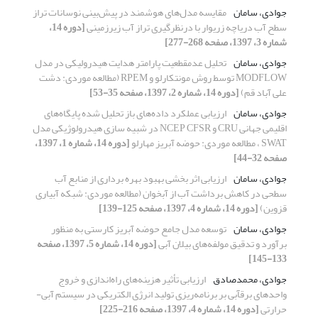
جوادی، سامان
مقایسه مدل‌های هوشمند در پیش‌بینی نوسانات تراز
سطح آب دریاچه زریوار با درنظرگیری تراز آب زیرزمینی
[دوره 14،
شماره 3، 1397، صفحه 268-277]
جوادی، سامان
تحلیل عدم‏قطعیت پارامتر هدایت هیدرولیکی در مدل
MODFLOW توسط روش مونت‏کارلو و RPEM (مطالعه موردی: دشت
علی ‏آباد قم)
[دوره 14، شماره 2، 1397، صفحه 35-53]
جوادی، سامان
ارزیابی عملکرد داده‌های باز تحلیل شده پایگاه‌های
اقلیمی جهانی CRU و NCEP CFSR در شبیه سازی‌ هیدرولوژیکی مدل
SWAT ، مطالعه موردی: حوضه آبریز مهارلو
[دوره 14، شماره 1، 1397،
صفحه 32-44]
جوادی، سامان
ارزیابی اثر بخشی بهبود بهره برداری از منابع آب
سطحی در کاهش برداشت آب از آبخوان (مطالعه موردی: شبکه آبیاری
قزوین)
[دوره 14، شماره 4، 1397، صفحه 125-139]
جوادی، سامان
توسعه مدل جامع حوضه آبریز کارستی به منظور
برآورد و تدقیق مولفه‌های بیلان آبی
[دوره 14، شماره 5، 1397، صفحه
133-145]
جوادی، محمدصادق
ارزیابی تأثیر هزینه‌های راه‌اندازی و خروج
واحدهای برقآبی بر برنامه‌ریزی تولید انرژی الکتریکی در سیستم آبی-
حرارتی
[دوره 14، شماره 4، 1397، صفحه 216-225]