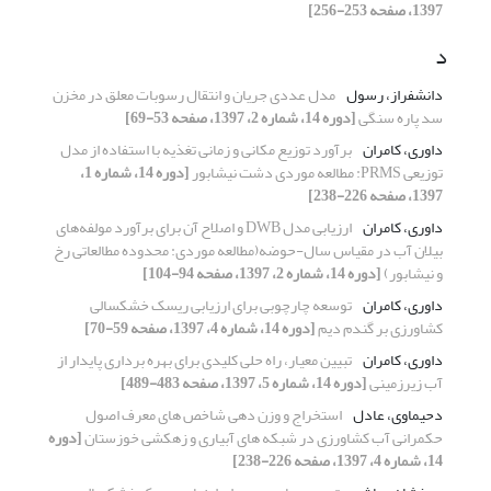
1397، صفحه 253-256]
د
دانشفراز، رسول
مدل عددی جریان و انتقال رسوبات معلق در مخزن
سد پاره سنگی
[دوره 14، شماره 2، 1397، صفحه 53-69]
داوری، کامران
برآورد توزیع مکانی و زمانی تغذیه با استفاده از مدل
توزیعی PRMS: مطالعه موردی دشت نیشابور
[دوره 14، شماره 1،
1397، صفحه 226-238]
داوری، کامران
ارزیابی مدل DWB و اصلاح آن برای برآورد مولفه‌های
بیلان آب در مقیاس سال-حوضه(مطالعه موردی: محدوده مطالعاتی رخ
و نیشابور)
[دوره 14، شماره 2، 1397، صفحه 94-104]
داوری، کامران
توسعه چارچوبی برای ارزیابی ریسک خشکسالی
کشاورزی بر گندم دیم
[دوره 14، شماره 4، 1397، صفحه 59-70]
داوری، کامران
تبیین معیار، راه حلی کلیدی‏ برای بهره‏ برداری پایدار از
آب‏ زیرزمینی
[دوره 14، شماره 5، 1397، صفحه 483-489]
دحیماوی، عادل
استخراج و وزن دهی شاخص های معرف اصول
حکمرانی آب کشاورزی در شبکه های آبیاری و زهکشی خوزستان
[دوره
14، شماره 4، 1397، صفحه 226-238]