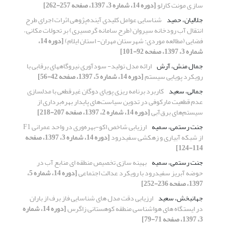
ساز ی مونت کارلو
[دوره 14، شماره 3، 1397، صفحه 257-262]
جلالیان، حمید
شناسایی عوامل کلیدی آینده‌پژوهی اثرات اجرای طرح
انتقال آب رودخانه سیروان (طرح سامانه گرمسیری) بر تحولات مکانی –
فضایی (مطالعه موردی: شهرستان مهران- استان ایلام)
[دوره 14،
شماره 3، 1397، صفحه 92-101]
جمال منش، آرش
ارائه مدل تولید- سودآوری نیروگاههای برقابی با
رویکرد پویایی سیستم
[دوره 14، شماره 5، 1397، صفحه 42-56]
جمالی، سعید
کاربرد برنامه‏ ریزی پویای دوگان غیرقطعی با مدلسازی
عدم قطعیت مارکوفی در تدوین سیاست‌های پایدار بهره‌برداری از
سیستم‌‌های برق‌آبی
[دوره 14، شماره 2، 1397، صفحه 207-218]
جنت رستمی، سمیه
ارزیابی شاخص اکو-بهره‌وری در واحد عمرانی F1
از شبکه آبیاری و زهکشی سفیدرود
[دوره 14، شماره 3، 1397، صفحه
114-124]
جنت رستمی، سمیه
بهینه سازی تخصیص منطقه ای منابع آب در
حوضه آبریز سفیدرود با رویکرد عدالت اجتماعی
[دوره 14، شماره 5،
1397، صفحه 236-252]
جهانبخش، سعید
ارزیابی دقت مدل های شناسایی فاز برف از باران
در ایستگاه های هواشناسی منطقه کوهستانی زاگرس
[دوره 14، شماره
3، 1397، صفحه 71-79]