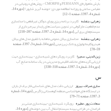
بارش ماهواره‌ای PERSIANN و CMORPH - روش‌های‌درونیابی در
مقیاس ساعتی و روزانه (مطالعه موردی: حوضه آبریز شاپور)
[دوره 14،
شماره 4، 1397، صفحه 1-12]
زهرایی، بنفشه
کاربرد برنامه‏ ریزی پویای دوگان غیرقطعی با مدلسازی
عدم قطعیت مارکوفی در تدوین سیاست‌های پایدار بهره‌برداری از
سیستم‌‌های برق‌آبی
[دوره 14، شماره 2، 1397، صفحه 207-218]
زهرایی، بنفشه
مدلسازی بیلان عمومی ماهانه با تلفیق مدل های بیلان
هیدروکلیماتولوژی و تانک زیرزمینی
[دوره 14، شماره 3، 1397، صفحه
59-70]
زین الدینی، سمیرا
کاربرد رویکردهای شبیه‌سازی- بهینه‌سازی جهت
ارزیابی گزینه‌های مختلف اقلیمی و مدیریتی در یک سامانه منابع آب
[دوره 14، شماره 5، 1397، صفحه 318-338]
س
ساری صراف، بهروز
ارزیابی دقت مدل های شناسایی فاز برف از باران
در ایستگاه های هواشناسی منطقه کوهستانی زاگرس
[دوره 14، شماره
3، 1397، صفحه 71-79]
سعادت پور، مطهره
رویکرد شبیه‌سازی-بهینه‌سازی مبتنی بر
فرامدل در طراحی بهینه سیستم انتقال آب بین حوضه‌ای
[دوره 14،