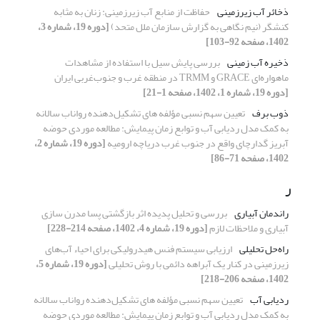
ذخائر آب زیرزمینی
حفاظت از منابع آب زیرزمینی: زنان به مثابه
کنشگر (نیم نگاهی به گزارش سازمان ملل متحد)
[دوره 19، شماره 3،
1402، صفحه 92-103]
ذخیره آب زمینی
بررسی پایش سیل با استفاده از مشاهدات
ماهواره‌ای GRACE و TRMM در منطقه غرب و جنوب‌غربی ایران
[دوره 19، شماره 1، 1402، صفحه 1-21]
ذوب برف
تعیین سهم نسبی مؤلفه های تشکیل‌دهنده رواناب سالانه
به کمک مدل ردیابی آب و توابع زمان پیمایش: مطالعه موردی حوضه
آبریز گدارچای واقع در جنوب غرب دریاچه ارومیه
[دوره 19، شماره 2،
1402، صفحه 71-86]
ر
راندمان آبیاری
بررسی و تحلیل پدیده اثر بازگشتی پسا مدرن سازی
آبیاری و ملاحظات لازم
[دوره 19، شماره 4، 1402، صفحه 214-228]
راه‌حل تحلیلی
ارزیابی سیستم فنس هیدرولیکی برای احیاء آب‌های
زیرزمینی در کنار یک آبراهه دائمی با روش تحلیلی
[دوره 19، شماره 5،
1402، صفحه 206-218]
ردیابی آب
تعیین سهم نسبی مؤلفه های تشکیل‌دهنده رواناب سالانه
به کمک مدل ردیابی آب و توابع زمان پیمایش: مطالعه موردی حوضه