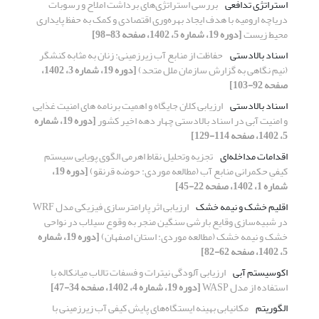
استراتژی تدافعی
بررسی استراتژی‌های برداشت املاح و رسوبات
دریاچه ارومیه با هدف ایجاد بهره‌وری اقتصادی و کمک به حفظ پایداری
محیط‎ زیست
[دوره 19، شماره 5، 1402، صفحه 83-98]
اسناد بالادستی
حفاظت از منابع آب زیرزمینی: زنان به مثابه کنشگر
(نیم نگاهی به گزارش سازمان ملل متحد)
[دوره 19، شماره 3، 1402،
صفحه 92-103]
اسناد بالادستی
ارزیابی کلان جایگاه و اهمیت برنامه های امنیت غذایی
و امنیت آبی در اسناد بالادستی چهار دهه اخیر کشور
[دوره 19، شماره
5، 1402، صفحه 114-129]
اقدامات مداخله‌ای
تجزیه وتحلیل نقاط اهرمی الگوی پویایی سیستم
کیفیِ حکمرانی منابع آب (مطالعه موردی: حوضه قرنقو)
[دوره 19،
شماره 1، 1402، صفحه 22-45]
اقلیم خشک و نیمه خشک
ارزیابی اثر پارامترسازی فیزیکی مدل WRF
در شبیه‌سازی وقایع بارشی سنگین منجر به وقوع سیلاب در نواحی
خشک و نیمه خشک (مطالعه موردی: استان اصفهان)
[دوره 19، شماره
5، 1402، صفحه 62-82]
اکوسیستم‌ آبی
ارزیابی آلودگی نیترات و فسفات تالاب میانکاله با
استفاده از مدل WASP
[دوره 19، شماره 4، 1402، صفحه 34-47]
الگوریتم
مکانیابی بهینه ایستگاه‌های پایش کیفی آب زیرزمینی با