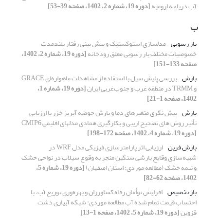
آب دریاچه ارومیه
[دوره 19، شماره 2، 1402، صفحه 39-53]
ب
بار رسوبی
مدل‎سازی استوکستیک و پیش‏ بینی رفتار بلندمدت
خصوصیات مختلف بار رسوبی معلق رودخانه
[دوره 19، شماره 2، 1402،
صفحه 133-151]
بارش
بررسی پایش سیل با استفاده از مشاهدات ماهواره‌ای GRACE
و TRMM در منطقه غرب و جنوب‌غربی ایران
[دوره 19، شماره 1،
1402، صفحه 1-21]
بارش
پیش نگری متغیرهای دما و بارش حوضه آبریز خزر با ارزیابی
تأثیر روش های تصحیح اریبی و بکارگیری همادی مدل‎های اقلیمی CMIP6
[دوره 19، شماره 4، 1402، صفحه 172-198]
بارش فرین
ارزیابی اثر پارامترسازی فیزیکی مدل WRF در
شبیه‌سازی وقایع بارشی سنگین منجر به وقوع سیلاب در نواحی خشک
و نیمه خشک (مطالعه موردی: استان اصفهان)
[دوره 19، شماره 5،
1402، صفحه 62-82]
باز تخصیص
افزایش توأمان رفاه کشاورزان و بهره‌وری توزیع آب، با
احتساب قیمت تمام شده آب مطالعه موردی: شبکه آبیاری دشت
قزوین
[دوره 19، شماره 5، 1402، صفحه 1-13]