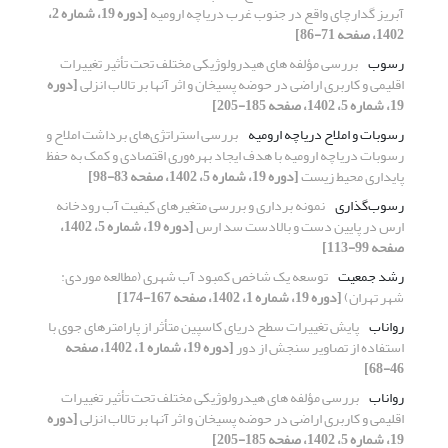
آبریز گدارچای واقع در جنوب غرب دریاچه ارومیه
[دوره 19، شماره 2،
1402، صفحه 71-86]
رسوب
بررسی مؤلفه های هیدرولوژیکی مختلف تحت تأثیر تغییرات
اقلیمی و کاربری اراضی در حوضه پسیخان و اثر آنها بر تالاب انزلی
[دوره
19، شماره 5، 1402، صفحه 185-205]
رسوبات و املاح دریاچه ارومیه
بررسی استراتژی‌های برداشت املاح و
رسوبات دریاچه ارومیه با هدف ایجاد بهره‌وری اقتصادی و کمک به حفظ
پایداری محیط‎ زیست
[دوره 19، شماره 5، 1402، صفحه 83-98]
رسوب‌گذاری
نمونه‏ برداری و بررسی متغیرهای کیفیت آب رودخانه
ارس در پایین دست و بالادست سد ارس
[دوره 19، شماره 5، 1402،
صفحه 99-113]
رشد جمعیت
توسعه یک شاخص کمبود آب شهری (مطالعه موردی:
شهر تهران)
[دوره 19، شماره 1، 1402، صفحه 167-174]
رواناب
پایش تغییرات سطح دریای کاسپین متأثر از پارامترهای جوی با
استفاده از تصاویر سنجش از دور
[دوره 19، شماره 1، 1402، صفحه
46-68]
رواناب
بررسی مؤلفه های هیدرولوژیکی مختلف تحت تأثیر تغییرات
اقلیمی و کاربری اراضی در حوضه پسیخان و اثر آنها بر تالاب انزلی
[دوره
19، شماره 5، 1402، صفحه 185-205]