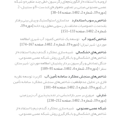
ارومیه با استفاده از الگوریتم‌های رگرسیون خطی چند متغیره و شبکه‌
عصبی مصنوعی مبتنی بر تصاویر ماهواره‌ای لندست-8 و سنتینل-2
[دوره 19، شماره 2، 1402، صفحه 14-38]
شاخص رسوب استاندارد
مدل‎سازی استوکستیک و پیش‏ بینی رفتار
بلندمدت خصوصیات مختلف بار رسوبی معلق رودخانه
[دوره 19،
شماره 2، 1402، صفحه 133-151]
شاخص کمبود آب
توسعه یک شاخص کمبود آب شهری (مطالعه
موردی: شهر تهران)
[دوره 19، شماره 1، 1402، صفحه 167-174]
شاخص‌های خشکسالی
شبیه‌سازی عملکرد گندم دیم با استفاده از
شاخص‌های خشکسالی و با بکارگیری روش شبکه عصبی مصنوعی،
جنگل تصادفی و رگرسیون بردار پشتیبان (مطالعه موردی: شهرستان
سقز)
[دوره 19، شماره 4، 1402، صفحه 95-109]
شاخص‌های سنجش عملکرد سامانه تأمین آب
کاربرد توسعه نظریه
فازی در تحلیل عدم‌قطعیت شاخص‌های سنجش عملکرد سامانه تأمین
آب
[دوره 19، شماره 1، 1402، صفحه 84-101]
شارش
مروری بر سیر بازاندیشی در تجدیدپذیری آب‌ زیرزمینی
[دوره 19، شماره 3، 1402، صفحه 212-230]
شبکه عصبی مصنوعی
شبیه‌سازی عملکرد گندم دیم با استفاده از
شاخص‌های خشکسالی و با بکارگیری روش شبکه عصبی مصنوعی،