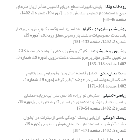
رودخانه ولگا
پایش تغییرات سطح دریای کاسپین متأثر از پارامترهای
جوی با استفاده از تصاویر سنجش از دور
[دوره 19، شماره 1، 1402،
صفحه 46-68]
روش شبیه‏سازی مونت‏کارلو
مدل‎سازی استوکستیک و پیش‏ بینی رفتار
بلندمدت خصوصیات مختلف بار رسوبی معلق رودخانه
[دوره 19،
شماره 2، 1402، صفحه 133-151]
روش وزن‌دهی شواهد
کارآئی روش وزن‎دهی شواهد در محیط GIS،
در تعیین فاکتور مؤثر بر فرو نشست دشت قزوین
[دوره 19، شماره 3،
1402، صفحه 118-135]
رویدادهای حدی
تحلیل فاصله زمانی بین وقوع اوج سیل تا اوج
خشکسالی هواشناسی در حوضه آبخیز کرخه
[دوره 19، شماره 4،
1402، صفحه 161-171]
ریاضی-تحلیلی
سنجش نوآورانه شاخص فقر آبی بر پایه مدلهای
ریاضی-تحلیلی مؤثر و داده‌محور در استان آذربایجان‌غربی
[دوره 19،
شماره 2، 1402، صفحه 54-70]
ریسک آلودگی
ارزیابی ریسک آلودگی ناشی از نیترات در آبخوان
دشت آذرشهر با استفاده از مدل های هوش مصنوعی
[دوره 19،
شماره 5، 1402، صفحه 171-184]
ریلیه
تحلیل فصلی بودن سیلابهای حدی در حوضه دریاچه ارومیه با