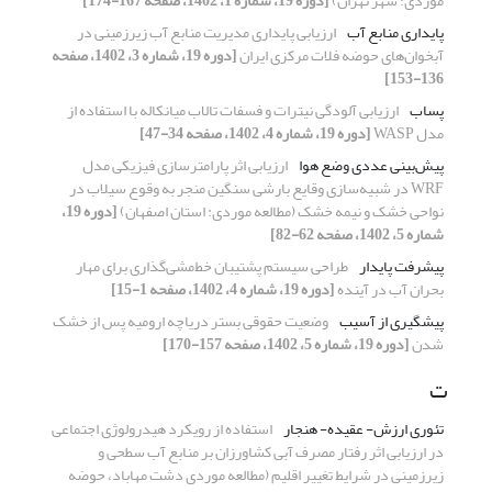
موردی: شهر تهران)
[دوره 19، شماره 1، 1402، صفحه 167-174]
پایداری منابع آب
ارزیابی پایداری مدیریت منابع آب زیرزمینی در
آبخوان‌های حوضه فلات مرکزی ایران
[دوره 19، شماره 3، 1402، صفحه
136-153]
پساب
ارزیابی آلودگی نیترات و فسفات تالاب میانکاله با استفاده از
مدل WASP
[دوره 19، شماره 4، 1402، صفحه 34-47]
پیش‌بینی عددی وضع ‌هوا
ارزیابی اثر پارامترسازی فیزیکی مدل
WRF در شبیه‌سازی وقایع بارشی سنگین منجر به وقوع سیلاب در
نواحی خشک و نیمه خشک (مطالعه موردی: استان اصفهان)
[دوره 19،
شماره 5، 1402، صفحه 62-82]
پیشرفت پایدار
طراحی سیستم پشتیبان خط‌مشی‌گذاری برای مهار
بحران آب در آینده
[دوره 19، شماره 4، 1402، صفحه 1-15]
پیشگیری از آسیب
وضعیت حقوقی بستر دریاچه ارومیه پس از خشک
شدن
[دوره 19، شماره 5، 1402، صفحه 157-170]
ت
تئوری ارزش- عقیده- هنجار
استفاده از رویکرد هیدرولوژی اجتماعی
در ارزیابی اثر رفتار مصرف آبی کشاورزان بر منابع آب سطحی و
زیرزمینی در شرایط تغییر اقلیم (مطالعه موردی دشت مهاباد، حوضه