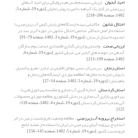
احیاء آبخوان
ارزیابی سیستم فنس هیدرولیکی برای احیاء آب‌های
زیرزمینی در کنار یک آبراهه دائمی با روش تحلیلی
[دوره 19، شماره 5،
1402، صفحه 206-218]
اختلال شانون
مکانیابی بهینه ایستگاه‌های پایش کیفی آب زیرزمینی با
استفاده از اصل حداکثر شاخص اختلال شانون در حوزه آبریز سد دز
(محدوده استان لرستان)
[دوره 19، شماره 3، 1402، صفحه 79-91]
ارزیابی صحت
واسنجی و ارزش گذاری اقتصادی خدمت بوم سازگان
آبدهی در حوضه های آبخیز مرز شرقی کشور
[دوره 19، شماره 4،
1402، صفحه 199-213]
استان زنجان
بررسی اثر نسبی عوامل اقلیمی بر تبخیر-تعرق پتانسیل
با روش تجزیه به عامل‌ها (مطالعه موردی: ایستگاه های زنجان و
ماهنشان)
[دوره 19، شماره 5، 1402، صفحه 14-27]
استان کردستان
اندازه گیری آب مجازی و مقایسه بهره وری فنی با
بهره وری بازاری آب مجازی در بخش کشاورزی مطالعه موردی محصولات
آبی منتخب استان کردستان
[دوره 19، شماره 4، 1402، صفحه 110-
125]
استخراج بی‌رویه آب زیرزمینی
مطالعه وضعیت فرونشست زمین در اثر
استخراج بی‌رویه آبهای زیرزمینی در ایران با استفاده از نقشه جامع
فرونشست کشور
[دوره 19، شماره 5، 1402، صفحه 145-156]