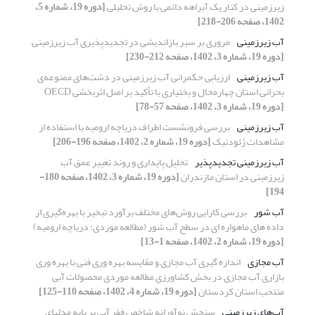
زیرزمینی در کنار یک آبراهه دائمی با روش تحلیلی
[دوره 19، شماره 5،
1402، صفحه 206-218]
آب‌ زیرزمینی
مروری بر سیر بازاندیشی در تجدیدپذیری آب‌ زیرزمینی
[دوره 19، شماره 3، 1402، صفحه 212-230]
آب زیرزمینی
ارزیابی حکمرانی آب زیرزمینی در دشت‌‌های ممنوعه‌ی
بحرانیِ استان چهارمحال و بختیاری با تأکید بر اصل اثربخشی OECD
[دوره 19، شماره 3، 1402، صفحه 57-78]
آب زیرزمینی
بررسی فرونشست اطراف دریاچه ارومیه با استفاده از
مشاهدات ژئودتیک
[دوره 19، شماره 2، 1402، صفحه 196-206]
آب زیرزمینی تجدیدپذیر
تحلیل پایداری و روند تغییر عمق آب
زیرزمینی در استان مازندران
[دوره 19، شماره 3، 1402، صفحه 180-
194]
آب شور
بررسی کارایی روش‌های مختلف برآورد تبخیر با بهره‌گیری از
داده های ماهواره ای در سطح آب شور (مطالعه موردی: دریاچه ارومیه)
[دوره 19، شماره 2، 1402، صفحه 1-13]
آب مجازی
اندازه گیری آب مجازی و مقایسه بهره وری فنی با بهره وری
بازاری آب مجازی در بخش کشاورزی مطالعه موردی محصولات آبی
منتخب استان کردستان
[دوره 19، شماره 4، 1402، صفحه 110-125]
آب‌های زیرزمینی
سنجش نوآورانه شاخص فقر آبی بر پایه مدلهای