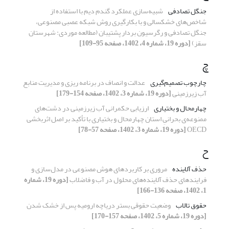
جنگل تصادفی
شبیه‌سازی عملکرد گندم دیم با استفاده از
شاخص‌های خشکسالی و با بکارگیری روش شبکه عصبی مصنوعی،
جنگل تصادفی و رگرسیون بردار پشتیبان (مطالعه موردی: شهرستان
سقز)
[دوره 19، شماره 4، 1402، صفحه 95-109]
چ
چارچوب‌ تصمیم‌گیری
عدالت و انصاف در برنامه ریزی و مدیریت منابع
آب زیرزمینی
[دوره 19، شماره 3، 1402، صفحه 154-179]
چهارمحال و بختیاری
ارزیابی حکمرانی آب زیرزمینی در دشت‌‌های
ممنوعه‌ی بحرانیِ استان چهارمحال و بختیاری با تأکید بر اصل اثربخشی
OECD
[دوره 19، شماره 3، 1402، صفحه 57-78]
ح
حذف آلاینده
مروری بر کاربردهای هوش مصنوعی در مدل‌سازی و
فرایندهای حذف آلاینده‌های محلول در آب و فاضلاب
[دوره 19، شماره
1، 1402، صفحه 136-166]
حقوق تالاب
وضعیت حقوقی بستر دریاچه ارومیه پس از خشک شدن
[دوره 19، شماره 5، 1402، صفحه 157-170]