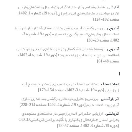
آنارشی
هستی‌شناسی نظریه نهادگرایی نئولیبرال و نقدهای وارد بر
آن در مواجهه با مناقشه‌های آبی فرامرزی
[دوره 19، شماره 1، 1402،
صفحه 102-124]
آنتروپی
بررسی کیفیت آب زیرزمینی دشت بستان‌آباد از نظر شرب با
استفاده از روش‌های تصمیم‌گیری چندمعیاره
[دوره 19، شماره 3،
1402، صفحه 23-38]
آنتروپی
توسعه شاخص خشکسالی در حوضه های طبیعی و مهندسی
(مطالعه موردی: حوضه آبریز زاینده رود)
[دوره 19، شماره 4، 1402،
صفحه 48-61]
ا
ابعاد انصاف
عدالت و انصاف در برنامه ریزی و مدیریت منابع آب
زیرزمینی
[دوره 19، شماره 3، 1402، صفحه 154-179]
اثر بازگشتی
بررسی و تحلیل پدیده اثر بازگشتی پسا مدرن سازی
آبیاری و ملاحظات لازم
[دوره 19، شماره 4، 1402، صفحه 214-228]
اثربخشی
ارزیابی حکمرانی آب زیرزمینی در دشت‌‌های ممنوعه‌ی
بحرانیِ استان چهارمحال و بختیاری با تأکید بر اصل اثربخشی OECD
[دوره 19، شماره 3، 1402، صفحه 57-78]