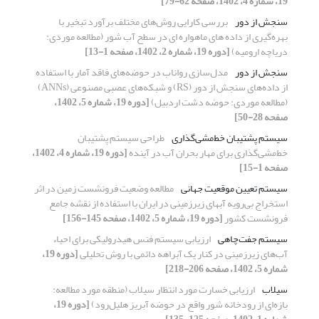
19، شماره 4، 1402، صفحه 62-79]
سنجش از دور
بررسی کارایی روش‌های مختلف برآورد تبخیر با
بهره‌گیری از داده های ماهواره ای در سطح آب شور (مطالعه موردی:
دریاچه ارومیه)
[دوره 19، شماره 2، 1402، صفحه 1-13]
سنجش از دور
مدل‌سازی رواناب در حوضه‌های فاقد آمار با استفاده
از داده‌های سنجش از دور (RS) و شبکه‌های عصبی مصنوعی (ANNs)
(مطالعه موردی: حوضه دشت اردبیل)
[دوره 19، شماره 5، 1402،
صفحه 28-50]
سیستم پشتیبان خط‌مشی‌گذاری
طراحی سیستم پشتیبان
خط‌مشی‌گذاری برای مهار بحران آب در آینده
[دوره 19، شماره 4، 1402،
صفحه 1-15]
سیستم تعیین موقعیت جهانی
مطالعه وضعیت فرونشست زمین در اثر
استخراج بی‌رویه آبهای زیرزمینی در ایران با استفاده از نقشه جامع
فرونشست کشور
[دوره 19، شماره 5، 1402، صفحه 145-156]
سیستم جفت‌چاهی
ارزیابی سیستم فنس هیدرولیکی برای احیاء
آب‌های زیرزمینی در کنار یک آبراهه دائمی با روش تحلیلی
[دوره 19،
شماره 5، 1402، صفحه 206-218]
سیلاب
ارزیابی خسارت مورد انتظار سیلاب‌ (منطقه مورد مطالعه:
بازه‌ای از رودخانه شور واقع در حوضه آبریز هلیل‌رود)
[دوره 19،