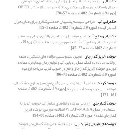
حکمرانی
ارزیابی حکمرانی آب زیرزمینی در دشت‌‌های ممنوعه‌ی
بحرانیِ استان چهارمحال و بختیاری با تأکید بر اصل اثربخشی OECD
[دوره 19، شماره 3، 1402، صفحه 57-78]
حکمرانی آب
طراحی سیستم پشتیبان خط‌مشی‌گذاری برای مهار بحران
آب در آینده
[دوره 19، شماره 4، 1402، صفحه 1-15]
حکمرانی منابع آب
تجزیه وتحلیل نقاط اهرمی الگوی پویایی سیستم
کیفیِ حکمرانی منابع آب (مطالعه موردی: حوضه قرنقو)
[دوره 19،
شماره 1، 1402، صفحه 22-45]
حوضه آبریز گدارچای
تعیین سهم نسبی مؤلفه های تشکیل‌دهنده
رواناب سالانه به کمک مدل ردیابی آب و توابع زمان پیمایش: مطالعه
موردی حوضه آبریز گدارچای واقع در جنوب غرب دریاچه ارومیه
[دوره 19، شماره 2، 1402، صفحه 71-86]
حوضه کرخه
تحلیل فاصله زمانی بین وقوع اوج سیل تا اوج خشکسالی
هواشناسی در حوضه آبخیز کرخه
[دوره 19، شماره 4، 1402، صفحه
161-171]
حوضه گدارچای
ارزیابی عرضه و تقاضای منابع آب حوضه آبریز با
استفاده از مدل WEAP-MABIA (مطالعه موردی حوضه آبریز
گدارچای نقده)
[دوره 19، شماره 4، 1402، صفحه 80-94]
حوضه‌های طبیعی و مهندسی
توسعه شاخص خشکسالی در حوضه