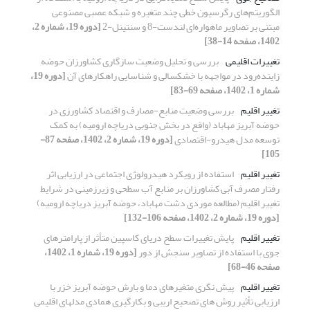
الگوریتم‌های رگرسیون خطی چند متغیره و شبکه‌ عصبی مصنوعی
مبتنی بر تصاویر ماهواره‌ای لندست-8 و سنتینل-2
[دوره 19، شماره 2،
1402، صفحه 14-38]
تغییرات اقلیمی
بررسی و تحلیل وضعیت سازگاری کشاورزان حوضه
زاینده‌رود در مواجهه با خشکسالی و شناسایی راهکارهای آن
[دوره 19،
شماره 1، 1402، صفحه 69-83]
تغییر اقلیم
بررسی وضعیت منابع-مصارف و اقتصاد کشاورزی در
حوضه آبریز مهاباد (واقع در بخش جنوبی دریاچه ارومیه) به کمک
توسعه مدل هیدرو-اقتصادی
[دوره 19، شماره 2، 1402، صفحه 87-
105]
تغییر اقلیم
استفاده از رویکرد هیدرولوژی اجتماعی در ارزیابی اثر
رفتار مصرف آبی کشاورزان بر منابع آب سطحی و زیرزمینی در شرایط
تغییر اقلیم (مطالعه موردی دشت مهاباد، حوضه آبریز دریاچه ارومیه)
[دوره 19، شماره 2، 1402، صفحه 106-132]
تغییر اقلیم
پایش تغییرات سطح دریای کاسپین متأثر از پارامترهای
جوی با استفاده از تصاویر سنجش از دور
[دوره 19، شماره 1، 1402،
صفحه 46-68]
تغییر اقلیم
پیش نگری متغیرهای دما و بارش حوضه آبریز خزر با
ارزیابی تأثیر روش های تصحیح اریبی و بکارگیری همادی مدل‎های اقلیمی