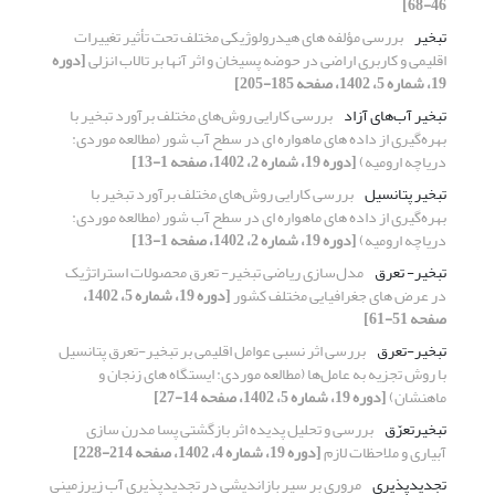
46-68]
تبخیر
بررسی مؤلفه های هیدرولوژیکی مختلف تحت تأثیر تغییرات
اقلیمی و کاربری اراضی در حوضه پسیخان و اثر آنها بر تالاب انزلی
[دوره
19، شماره 5، 1402، صفحه 185-205]
تبخیر آب‌های آزاد
بررسی کارایی روش‌های مختلف برآورد تبخیر با
بهره‌گیری از داده های ماهواره ای در سطح آب شور (مطالعه موردی:
دریاچه ارومیه)
[دوره 19، شماره 2، 1402، صفحه 1-13]
تبخیر پتانسیل
بررسی کارایی روش‌های مختلف برآورد تبخیر با
بهره‌گیری از داده های ماهواره ای در سطح آب شور (مطالعه موردی:
دریاچه ارومیه)
[دوره 19، شماره 2، 1402، صفحه 1-13]
تبخیر- تعرق
مدل‌سازی ریاضی تبخیر- تعرق محصولات استراتژیک
در عرض های جغرافیایی مختلف کشور
[دوره 19، شماره 5، 1402،
صفحه 51-61]
تبخیر-تعرق
بررسی اثر نسبی عوامل اقلیمی بر تبخیر-تعرق پتانسیل
با روش تجزیه به عامل‌ها (مطالعه موردی: ایستگاه های زنجان و
ماهنشان)
[دوره 19، شماره 5، 1402، صفحه 14-27]
تبخیرتعرّق
بررسی و تحلیل پدیده اثر بازگشتی پسا مدرن سازی
آبیاری و ملاحظات لازم
[دوره 19، شماره 4، 1402، صفحه 214-228]
تجدیدپذیری
مروری بر سیر بازاندیشی در تجدیدپذیری آب‌ زیرزمینی