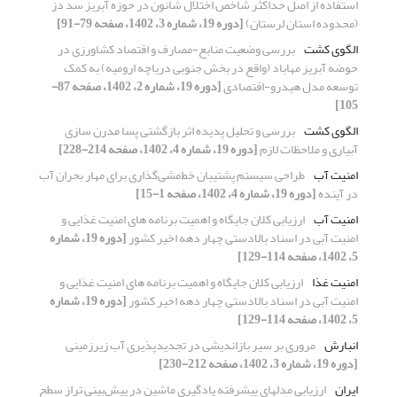
استفاده از اصل حداکثر شاخص اختلال شانون در حوزه آبریز سد دز
(محدوده استان لرستان)
[دوره 19، شماره 3، 1402، صفحه 79-91]
الگوی کشت
بررسی وضعیت منابع-مصارف و اقتصاد کشاورزی در
حوضه آبریز مهاباد (واقع در بخش جنوبی دریاچه ارومیه) به کمک
توسعه مدل هیدرو-اقتصادی
[دوره 19، شماره 2، 1402، صفحه 87-
105]
الگوی کشت
بررسی و تحلیل پدیده اثر بازگشتی پسا مدرن سازی
آبیاری و ملاحظات لازم
[دوره 19، شماره 4، 1402، صفحه 214-228]
امنیت آب
طراحی سیستم پشتیبان خط‌مشی‌گذاری برای مهار بحران آب
در آینده
[دوره 19، شماره 4، 1402، صفحه 1-15]
امنیت آب
ارزیابی کلان جایگاه و اهمیت برنامه های امنیت غذایی و
امنیت آبی در اسناد بالادستی چهار دهه اخیر کشور
[دوره 19، شماره
5، 1402، صفحه 114-129]
امنیت غذا
ارزیابی کلان جایگاه و اهمیت برنامه های امنیت غذایی و
امنیت آبی در اسناد بالادستی چهار دهه اخیر کشور
[دوره 19، شماره
5، 1402، صفحه 114-129]
انبارش
مروری بر سیر بازاندیشی در تجدیدپذیری آب‌ زیرزمینی
[دوره 19، شماره 3، 1402، صفحه 212-230]
ایران
ارزیابی مدلهای پیشرفته یادگیری ماشین در پیش‌بینی تراز سطح