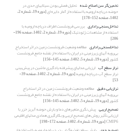
تخمین‌گر سن اصلاح شده
تحلیل فصلی بودن سیلابهای حدی در
حوضه دریاچه ارومیه با استفاده از آمار دایره ای
[دوره 19، شماره 2،
1402، صفحه 152-178]
تداخل‌سنجی راداری
بررسی فرونشست اطراف دریاچه ارومیه با
استفاده از مشاهدات ژئودتیک
[دوره 19، شماره 2، 1402، صفحه 196-
206]
تداخل‎سنجی راداری
مطالعه وضعیت فرونشست زمین در اثر استخراج
بی‌رویه آبهای زیرزمینی در ایران با استفاده از نقشه جامع فرونشست
کشور
[دوره 19، شماره 5، 1402، صفحه 145-156]
تراز سطح آب
ارزیابی مدلهای پیشرفته یادگیری ماشین در پیش‌بینی
تراز سطح آب دریاچه ارومیه
[دوره 19، شماره 2، 1402، صفحه 39-
53]
ترازیابی دقیق
مطالعه وضعیت فرونشست زمین در اثر استخراج
بی‌رویه آبهای زیرزمینی در ایران با استفاده از نقشه جامع فرونشست
کشور
[دوره 19، شماره 5، 1402، صفحه 145-156]
تصحیح اریبی
پیش نگری متغیرهای دما و بارش حوضه آبریز خزر با
ارزیابی تأثیر روش های تصحیح اریبی و بکارگیری همادی مدل‎های اقلیمی
CMIP6
[دوره 19، شماره 4، 1402، صفحه 172-198]
تصحیح جوی
پایش سطح تغذیه‌گرایی در دریاچه ارومیه با استفاده از