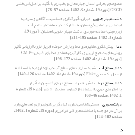
ممنوعه‌ی بحرانیِ استان چهارمحال و بختیاری با تأکید بر اصل اثربخشی
OECD
[دوره 19، شماره 3، 1402، صفحه 57-78]
دشت مهیار جنوبی
میزان تأثیرگذاری حساسیت، آگاهی و سرمایه
اجتماعی بر تمایل ذی‌نفعان به مشارکت در حفاظت از منابع آب
زیرزمینی (مطالعه موردی: دشت مهیار جنوبی اصفهان)
[دوره 19،
شماره 3، 1402، صفحه 195-211]
دما
پیش نگری متغیرهای دما و بارش حوضه آبریز خزر با ارزیابی تأثیر
روش های تصحیح اریبی و بکارگیری همادی مدل‎های اقلیمی CMIP6
[دوره 19، شماره 4، 1402، صفحه 172-198]
دمای سطح آب
شبیه سازی دمای سطح آب دریاچه ارومیه با استفاده
از مدل یک بعدی Flake
[دوره 19، شماره 4، 1402، صفحه 126-140]
دمای سطح دریا
پایش تغییرات سطح دریای کاسپین متأثر از
پارامترهای جوی با استفاده از تصاویر سنجش از دور
[دوره 19، شماره
1، 1402، صفحه 46-68]
دولت‌محوری
هستی‌شناسی نظریه نهادگرایی نئولیبرال و نقدهای وارد
بر آن در مواجهه با مناقشه‌های آبی فرامرزی
[دوره 19، شماره 1، 1402،
صفحه 102-124]
ذ