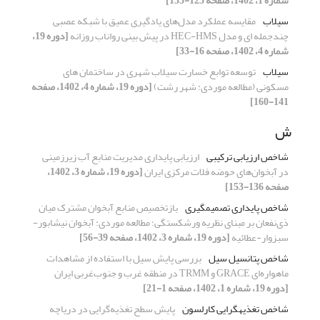
شماره 1، 1402، صفحه 125-135]
سیلاب
مقایسه عملکرد مدل‌های یادگیری عمیق با شبکه عصبی
چند‌جمله ای و مدل HEC-HMS در پیش‎ بینی رواناب روزانه
[دوره 19،
شماره 4، 1402، صفحه 16-33]
سیلاب
توسعه توابع خسارت‌ سیلاب شهری در ساختمان های
مسکونی (مطالعه موردی: شهر رشت)
[دوره 19، شماره 4، 1402، صفحه
141-160]
ش
شاخص ارزیابی ترکیبی
ارزیابی پایداری مدیریت منابع آب زیرزمینی
در آبخوان‌های حوضه فلات مرکزی ایران
[دوره 19، شماره 3، 1402،
صفحه 136-153]
شاخص پایداری تصمیم‎گیری
بازتخصیص منابع آبخوان مشترک میان
ذی‌نفعان بر مبنای نظریه ورشکستگی؛ مطالعه موردی: آبخوان نیشابور-
سبزوار-عطائیه
[دوره 19، شماره 3، 1402، صفحه 39-56]
شاخص پتانسیل سیل
بررسی پایش سیل با استفاده از مشاهدات
ماهواره‌ای GRACE و TRMM در منطقه غرب و جنوب‌غربی ایران
[دوره 19، شماره 1، 1402، صفحه 1-21]
شاخص تغذیهگرایی کارلسون
پایش سطح تغذیه‌گرایی در دریاچه