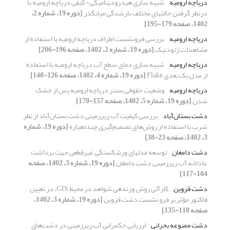
دریاچه ارومیه
شبیه سازی هیدرودینامیکی- کیفی دریاچه ارومیه با
درنظر گرفتن حالتهای مختلف بازشدگی میانگذر
[دوره 19، شماره 2،
1402، صفحه 179-195]
دریاچه ارومیه
بررسی فرونشست اطراف دریاچه ارومیه با استفاده از
مشاهدات ژئودتیک
[دوره 19، شماره 2، 1402، صفحه 196-206]
دریاچه ارومیه
شبیه سازی دمای سطح آب دریاچه ارومیه با استفاده
از مدل یک بعدی Flake
[دوره 19، شماره 4، 1402، صفحه 126-140]
دریاچه ارومیه
وضعیت حقوقی بستر دریاچه ارومیه پس از خشک
شدن
[دوره 19، شماره 5، 1402، صفحه 157-170]
دشت بستان‌آباد
بررسی کیفیت آب زیرزمینی دشت بستان‌آباد از نظر
شرب با استفاده از روش‌های تصمیم‌گیری چندمعیاره
[دوره 19، شماره
3، 1402، صفحه 23-38]
دشت دامغان
توسعه مدلهای ورشکستگی غیرقطعی جهت برداشت
عادلانه آب زیرزمینی دشت دامغان
[دوره 19، شماره 3، 1402، صفحه
104-117]
دشت قزوین
کارآئی روش وزن‎دهی شواهد در محیط GIS، در تعیین
فاکتور مؤثر بر فرو نشست دشت قزوین
[دوره 19، شماره 3، 1402،
صفحه 118-135]
دشت ممنوعه‌ بحرانی
ارزیابی حکمرانی آب زیرزمینی در دشت‌‌های