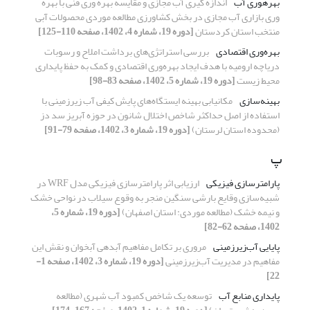
بهره‎وری آب
اندازه گیری آب مجازی و مقایسه بهره وری فنی با بهره
وری بازاری آب مجازی در بخش کشاورزی مطالعه موردی محصولات آبی
منتخب استان کردستان
[دوره 19، شماره 4، 1402، صفحه 110-125]
بهره‌وری اقتصادی
بررسی استراتژی‌های برداشت املاح و رسوبات
دریاچه ارومیه با هدف ایجاد بهره‌وری اقتصادی و کمک به حفظ پایداری
محیط‎ زیست
[دوره 19، شماره 5، 1402، صفحه 83-98]
بهینه‌سازی
مکانیابی بهینه ایستگاه‌های پایش کیفی آب زیرزمینی با
استفاده از اصل حداکثر شاخص اختلال شانون در حوزه آبریز سد دز
(محدوده استان لرستان)
[دوره 19، شماره 3، 1402، صفحه 79-91]
پ
پارامترسازی فیزیکی
ارزیابی اثر پارامترسازی فیزیکی مدل WRF در
شبیه‌سازی وقایع بارشی سنگین منجر به وقوع سیلاب در نواحی خشک
و نیمه خشک (مطالعه موردی: استان اصفهان)
[دوره 19، شماره 5،
1402، صفحه 62-82]
پایایی آب‌‏زیرزمینی
مروری بر تکامل مفاهیم آبدهی آبخوان و نقش این
مفاهیم در مدیریت آب‌زیرزمینی
[دوره 19، شماره 3، 1402، صفحه 1-
22]
پایداری منابع آب
توسعه یک شاخص کمبود آب شهری (مطالعه