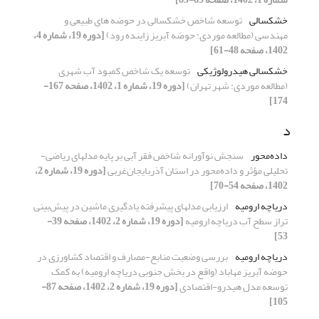
خشکسالی
توسعه شاخص خشکسالی در حوضه های طبیعی و
مهندسی (مطالعه موردی: حوضه آبریز زاینده رود)
[دوره 19، شماره 4،
1402، صفحه 48-61]
خشکسالی هیدرولوژیکی
توسعه یک شاخص کمبود آب شهری
(مطالعه موردی: شهر تهران)
[دوره 19، شماره 1، 1402، صفحه 167-
174]
د
داده‌محور
سنجش نوآورانه شاخص فقر آبی بر پایه مدلهای ریاضی-
تحلیلی مؤثر و داده‌محور در استان آذربایجان‌غربی
[دوره 19، شماره 2،
1402، صفحه 54-70]
دریاچه ارومیه
ارزیابی مدلهای پیشرفته یادگیری ماشین در پیش‌بینی
تراز سطح آب دریاچه ارومیه
[دوره 19، شماره 2، 1402، صفحه 39-
53]
دریاچه ارومیه
بررسی وضعیت منابع-مصارف و اقتصاد کشاورزی در
حوضه آبریز مهاباد (واقع در بخش جنوبی دریاچه ارومیه) به کمک
توسعه مدل هیدرو-اقتصادی
[دوره 19، شماره 2، 1402، صفحه 87-
105]