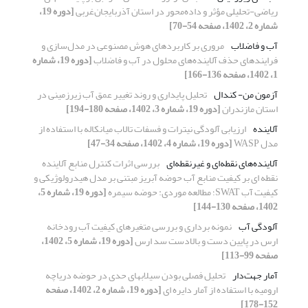
ریاضی-تحلیلی مؤثر و داده‌محور در استان آذربایجان‌غربی
[دوره 19،
شماره 2، 1402، صفحه 54-70]
آب و فاضلاب
مروری بر کاربردهای هوش مصنوعی در مدل‌سازی و
فرایندهای حذف آلاینده‌های محلول در آب و فاضلاب
[دوره 19، شماره
1، 1402، صفحه 136-166]
آزمون من- کندال
تحلیل پایداری و روند تغییر عمق آب زیرزمینی در
استان مازندران
[دوره 19، شماره 3، 1402، صفحه 180-194]
آلاینده
ارزیابی آلودگی نیترات و فسفات تالاب میانکاله با استفاده از
مدل WASP
[دوره 19، شماره 4، 1402، صفحه 34-47]
آلاینده‌های نقطه‌ای و غیر‌نقطه‌ای
بررسی اثرات کنترل منابع آلاینده
نقطه‎ ای بر کیفیت منابع آب حوضه آبریز مبتنی بر مدل هیدرولوژیکی و
کیفیت آب SWAT؛ مطالعه موردی: حوضه سیمره
[دوره 19، شماره 5،
1402، صفحه 130-144]
آلودگی آب
نمونه‏ برداری و بررسی متغیرهای کیفیت آب رودخانه
ارس در پایین دست و بالادست سد ارس
[دوره 19، شماره 5، 1402،
صفحه 99-113]
آمار جهت‌دار
تحلیل فصلی بودن سیلابهای حدی در حوضه دریاچه
ارومیه با استفاده از آمار دایره ای
[دوره 19، شماره 2، 1402، صفحه
152-178]