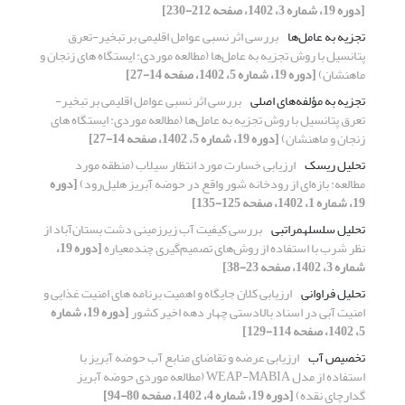
[دوره 19، شماره 3، 1402، صفحه 212-230]
تجزیه به عامل‌ها
بررسی اثر نسبی عوامل اقلیمی بر تبخیر-تعرق
پتانسیل با روش تجزیه به عامل‌ها (مطالعه موردی: ایستگاه های زنجان و
ماهنشان)
[دوره 19، شماره 5، 1402، صفحه 14-27]
تجزیه به مؤلفه‌های اصلی
بررسی اثر نسبی عوامل اقلیمی بر تبخیر-
تعرق پتانسیل با روش تجزیه به عامل‌ها (مطالعه موردی: ایستگاه های
زنجان و ماهنشان)
[دوره 19، شماره 5، 1402، صفحه 14-27]
تحلیل ریسک
ارزیابی خسارت مورد انتظار سیلاب‌ (منطقه مورد
مطالعه: بازه‌ای از رودخانه شور واقع در حوضه آبریز هلیل‌رود)
[دوره
19، شماره 1، 1402، صفحه 125-135]
تحلیل سلسله‎مراتبی
بررسی کیفیت آب زیرزمینی دشت بستان‌آباد از
نظر شرب با استفاده از روش‌های تصمیم‌گیری چندمعیاره
[دوره 19،
شماره 3، 1402، صفحه 23-38]
تحلیل فراوانی
ارزیابی کلان جایگاه و اهمیت برنامه های امنیت غذایی و
امنیت آبی در اسناد بالادستی چهار دهه اخیر کشور
[دوره 19، شماره
5، 1402، صفحه 114-129]
تخصیص آب
ارزیابی عرضه و تقاضای منابع آب حوضه آبریز با
استفاده از مدل WEAP-MABIA (مطالعه موردی حوضه آبریز
گدارچای نقده)
[دوره 19، شماره 4، 1402، صفحه 80-94]