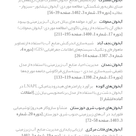
مبنای نظریه ورشکستگی؛ مطالعه موردی: آبخوان نیشابور-سبزوار-
عطائیه
[دوره 19، شماره 3، 1402، صفحه 39-56]
آبخوان مه‌ولات
برآورد مولفه های بیلان جریان آب‌زیرزمینی و بهبود
خطای آن با استفاده از روش تاگوچی (مطالعه موردی: آبخوان مه‌ولات)
[دوره 17، شماره 1، 1400، صفحه 195-211]
آبخوان نجف آباد
شبیه‌سازی اندرکنش منابع آب با استفاده ازتصاویر
ماهواره‌ای و تکنیک سیستم‌های اطلاعات جغرافیایی (GIS)
[دوره 4،
شماره 3، 1387، صفحه 14-26]
آبخوان نمدان
مدیریت احیاء منابع آب زیرزمینی با استفاده از مدل
تلفیقی شبیه‌سازی عددی - بهینه‌سازی فراکاوشی جامعه مورچه‌ها
[دوره 15، شماره 2، 1398، صفحه 119-133]
آبخوان‌های آلوده
برآورد پارامترهای هیدرودینامیکی LNAPL در
آبخوان دشت ری با استفاده از مدل برنامه‌نویسی بیان ژن
[(مقالات
آماده انتشار)]
آبخوان‌های جنوب شرق خوزستان
منشأ و سازوکار هیدروژئوشیمیایی
فلوراید در آب‌های زیرزمینی جنوب شرق خوزستان
[دوره 20، شماره
3، 1403، صفحه 58-72]
آبخوان‌های فلات مرکزی
ارزیابی پایداری مدیریت منابع آب زیرزمینی
در آبخوان‌های حوضه فلات مرکزی ایران
[دوره 19، شماره 3، 1402،