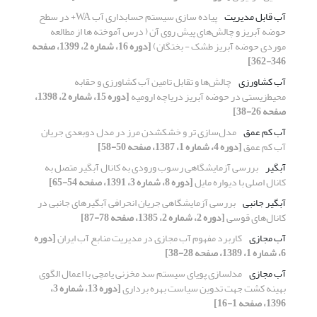
آب قابل مدیریت
پیاده سازی سیستم حسابداری آب WA+ در سطح
حوضه‌ آبریز و چالش‌های پیش روی آن ( درس آموخته ها از مطالعه
موردی حوضه آبریز طشک - بختگان)
[دوره 16، شماره 2، 1399، صفحه
346-362]
آب کشاورزی
چالش‌ها و تقابل تامین آب کشاورزی و حقابه
محیط‌زیستی در حوضه آبریز دریاچه ارومیه
[دوره 15، شماره 2، 1398،
صفحه 26-38]
آب کم⁬ عمق
مدل‌سازی تر و خشک⁬شدن مرز در مدل دوبعدی جریان
آب کم ⁬عمق
[دوره 4، شماره 1، 1387، صفحه 50-58]
آبگیر
بررسی آزمایشگاهی رسوب ورودی به کانال آبگیر متصل به
کانال اصلی با دیواره مایل
[دوره 8، شماره 3، 1391، صفحه 54-65]
آبگیر جانبی
بررسی آزمایشگاهی جریان انحرافی آبگیرهای جانبی در
کانال‌های قوسی
[دوره 2، شماره 2، 1385، صفحه 78-87]
آب مجازی
کاربرد مفهوم آب مجازی در مدیریت منابع آب ایران
[دوره
6، شماره 1، 1389، صفحه 28-38]
آب مجازی
مدلسازی پویای سیستم سد مخزنی یامچی با اعمال الگوی
بهینه کشت جهت تدوین سیاست بهره برداری
[دوره 13، شماره 3،
1396، صفحه 1-16]