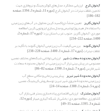
آبخوان کرج
ارزیابی عملکرد مدل‌های کوکریجینگ و نروفازی جهت
تخمین غلظت نیترات در آبخوان کرج
[دوره 11، شماره 3، 1394، صفحه
182-186]
آبخوان گاریز
تعیین منشأ دی‌اکسید کربن محلول در آب‌های زیرزمینی
با استفاده از هیدروژئوشیمی و مدل‌سازی ایزوتوپی کربن (مطالعه
موردی: آبخوان گاریز، جنوب غرب استان یزد)
[دوره 17، شماره 2،
1400، صفحه 222-234]
آبخوان گتوند
بررسی کیفیت آب زیرزمینی آبخوان گتوند با تأکید بر
غلظت نیترات
[دوره 17، شماره 1، 1400، صفحه 228-238]
آبخوان محدوده سعادت شهر
ارزیابی توانایی شبکه‌های مختلف عصبی
مصنوعی در پیش بینی تراز آب زیرزمینی در آبخوان محدوده سعادت
شهر فارس
[دوره 7، شماره 1، 1390، صفحه 82-86]
آبخوان محدودۀ شهر تبریز
پیش‌بینی زمانی و مکانی سطح آب‌
زیرزمینی محدودۀ متروی شهر تبریز توسط روش کریجینگ عصبی
[دوره 5، شماره 1، 1388، صفحه 14-24]
آبخوان مشترک
ارزیابی اقتصادی پیاده‌سازی بستر فنی بازار آب
کشاورزی، مطالعه موردی: بخشی از شبکه آبیاری مهیار
[دوره 12،
شماره 3، 1395، صفحه 35-49]
آبخوان مشترک
بازتخصیص منابع آبخوان مشترک میان ذی‌نفعان بر