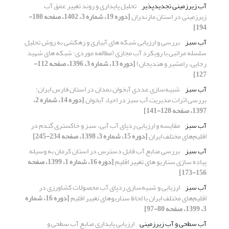
آب زیرزمینی تجدیدپذیر
تحلیل پایداری و روند تغییر عمق آب
زیرزمینی در استان مازندران
[دوره 19، شماره 3، 1402، صفحه 180-
194]
آب سبز
بررسی و ارزیابی شبکه های آبیاری و زهکشی به روش تحلیل
سلسله مراتبی با رویکرد آب مجازی (مطالعه موردی؛ شبکه های شهید
رجایی، رامشیر و هندیجان)
[دوره 13، شماره 3، 1396، صفحه 112-
127]
آب سبز
شبیه‌سازی عددی آبخوان نمدان در استان فارس ایران:
بررسی اثرات مدیریت آب سبز در احیاء آبخوان
[دوره 14، شماره 2،
1397، صفحه 128-141]
آب سبز
مقایسه و ارزیابی ردپای آب آبی، سبز و خاکستری گندم در
اقلیم‌های مختلف ایران
[دوره 15، شماره 3، 1398، صفحه 234-245]
آب سبز
بررسی منابع آب قابل دسترس در استان کرمان به وسیله
پیاده سازی سناریو های تغییر اقلیم
[دوره 16، شماره 1، 1399، صفحه
156-173]
آب سبز
ارزیابی و شبیه‌سازی ردپای آب محصولات کشاورزی در
اقلیم‌های مختلف ایران با لحاظ سناریوهای تغییر اقلیم
[دوره 16، شماره
3، 1399، صفحه 80-97]
آب سطحی و آب زیرزمینی
ارزیابی پایداری منابع آب سطحی و