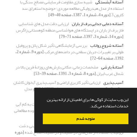
آستانه آبشستگی
شبیه سازی مقاومت فرسایشی مصالح سنگی با
استفاده از مدل هیدرولیکی مطالعه موردی: حوضچه استغراق سد
کارون 3
[دوره 4، شماره 1، 1387، صفحه 40-49]
آستانه دمایی جدایی برف از باران
ارزیابی دقت مدل های شناسایی
فاز برف از باران در ایستگاه های هواشناسی منطقه کوهستانی زاگرس
[دوره 14، شماره 3، 1397، صفحه 71-79]
آستانه شروع رواناب
بررسی آزمایشگاهی تأثیر شکل پلان و پروفیل
طولی بر تغییـرات جریان سطحی در دامنه‌های مرکب
[دوره 9، شماره 2،
1392، صفحه 64-72]
آستانۀ بارشی
مشخصات زمانی – مکانی بارش‌های روزانۀ فرین بالا در
شمال غرب ایران
[دوره 8، شماره 3، 1391، صفحه 39-53]
آسیب‌پذیری
ارزیابی تأثیر کاربری اراضی و آسیب‌پذیری آبخوان کاشان
بر آلودگی آبهای زیرزمینی با استفاده از روش DRASTIC و مدل
تخریب
[دوره 11، شماره 1، 1394، صفحه 13-21]
این وب سایت از کوکی ها برای اطمینان از ارائه بهترین
آسیب‌پذیری
تحلیل آسیب‌پذیری سیستم منابع آب نسبت به کم آبی
خدمات استفاده می کند.
با استفاده از چارچوب حسابداری آب (مطالعه موردی: محدوده مطالعاتی
رفسنجان)
[دوره 12، شماره 1، 1395، صفحه 1-17]
متوجه شدم
آسیب‌پذیری
ارزیابی آسیب‎پذیری ذاتی آلودگی آب زیرزمینی دشت
ارومیه با استفاده از مدل‌های دراستیک و دراستیک اصلاح شده
[دوره