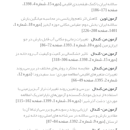
سالانه ایران با کمک طبقه‌بندی اقلیمی
[دوره 15، شماره 4، 1398،
صفحه 171-186]
آزمون لوین
کاهش اثر ناهم واریانسی در محاسبه میانگین بارش
سالانه ایران؛ بخش دوم :مقیاس مکانی حوزه آبخیز
[دوره 18، شماره 1،
1401، صفحه 208-226]
آزمون من – کندال
تغییرات زمانی و مکانی آب قابل بارش در جو
ایران‌زمین
[دوره 10، شماره 1، 1393، صفحه 72-86]
آزمون من‌-کندال
تاثیر خشکسالی بر کمیت و کیفیت آب رودخانه دز
[دوره 15، شماره 2، 1398، صفحه 306-318]
آزمون من کندال
مقایسه عملکرد روش‌های مختلف در بررسی روند
تغییرات متغیرهای اقلیمی (مطالعه موردی: سد سفیدرود)
[دوره 12،
شماره 2، 1395، صفحه 49-66]
آزمون من کندال
بررسی و تعیین روند تغییرات تراز آب‌زیرزمینی با
استفاده از تبدیل موجک گسسته و آزمون‌های ناپارامتریک (مطالعه
موردی: دشت آذرشهر)
[دوره 16، شماره 1، 1399، صفحه 102-115]
آزمون من- کندال
ارزیابی روند رسوبدهی و بررسی ارتباط آن با
مقادیر بارش و دبی سالانه در سرشاخه های اصلی رودخانه تیره
لرستان
[دوره 9، شماره 2، 1392، صفحه 84-87]
آزمون من- کندال
بررسی تأثیر احداث سد گتوند بر تغییرات سری