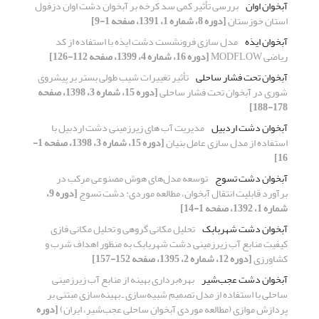
آبخوان اوان
بررسی تأثیر کمی سد کرخه بر آبخوان دشت اوان دزفول
استان خوزستان
[دوره 8، شماره 1، 1391، صفحه 1-9]
آبخوان ایذه
مدل سازی فرونشست دشت ایذه با استفاده از کد
ریاضی MODFLOW
[دوره 16، شماره 4، 1399، صفحه 112-126]
آبخوان تحت فشار ساحلی
تأثیر تغییرات شیب طولی بستر بر پیشروی
شوری در آبخوان تحت فشار ساحلی
[دوره 15، شماره 3، 1398، صفحه
178-188]
آبخوان دشت اردبیل
مدیریت آب های زیرزمینی دشت اردبیل با
استفاده از مدل سازی عامل بنیان
[دوره 15، شماره 3، 1398، صفحه 1-
16]
آبخوان دشت تسوج
توسعه مدل‌های هوش مصنوعی مرکب در
برآورد قابلیت انتقال آبخوان، مطالعه موردی: دشت تسوج
[دوره 9،
شماره 1، 1392، صفحه 1-14]
آبخوان دشت شهربابک
تحلیل مکانی گروهی و تحلیل مکانی فازی
کیفیت منابع آب زیرزمینی دشت شهربابک به منظور اهداف شرب و
کشاورزی
[دوره 12، شماره 2، 1395، صفحه 152-157]
آبخوان دشت عجب‌شیر
بهره‌برداری بهینه از منابع آب زیرزمینی
ساحلی با استفاده از مدل تصمیم شبیه‌سازی ـ بهینه‌سازی مبتنی بر
پردازش موازی (مطالعه موردی آبخوان ساحلی عجب‌شیر، ایران)
[دوره