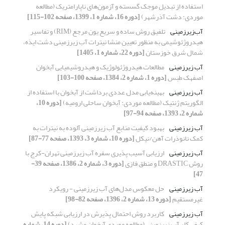
استفاده از تبدیل موجک گسسته و آزمون‌های ناپارامتریک (مطالعه
موردی: دشت آذرشهر)
[دوره 16، شماره 1، 1399، صفحه 102-115]
آب‌زیرزمینی
تلفیق روش ساده و سریع یون مرجع (RIM) و تفاسیر
هیدروژئوشیمی به منظور تعیین منشا نیترات آب زیرزمینی دشت ایذه،
شمال شرق خوزستان
[دوره 22، شماره 1، 1405]
آب ‌زیرزمینی
مطالعات هیدروژئولوژیک و هیدروشیمیایی آبخوان
اصفهک طبس
[دوره 1، شماره 2، 1384، صفحه 100-103]
آب زیرزمینی
بهینه‌یابی مدل عددی برداشت از آبخوان با استفاده از
الگوریتم ژنتیک (مطالعه موردی: آبخوان ساحلی ارومیه)
[دوره 10،
شماره 2، 1393، صفحه 94-97]
آب زیرزمینی
بهبود کیفیت منابع آب زیرزمینی آلوده به نیترات به
کمک نانوذرات آهن/نیکل
[دوره 10، شماره 3، 1393، صفحه 77-87]
آب زیرزمینی
ارزیابی آسیب پذیری سفره آب زیرزمینی تهران-کرج با
روش DRASTIC و منطق فازی
[دوره 3، شماره 2، 1386، صفحه 39-
47]
آب زیرزمینی
حل معکوس مدل‌های آب زیرزمینی - رویکرد
غیرمستقیم
[دوره 13، شماره 2، 1396، صفحه 82-98]
آب زیرزمینی
کاربرد روش احتمال پذیرش در ارزیابی شبکه پایش
کیفی کلر آب زیرزمینی (مطالعه موردی آبخوان مشهد)
[دوره 14، شماره