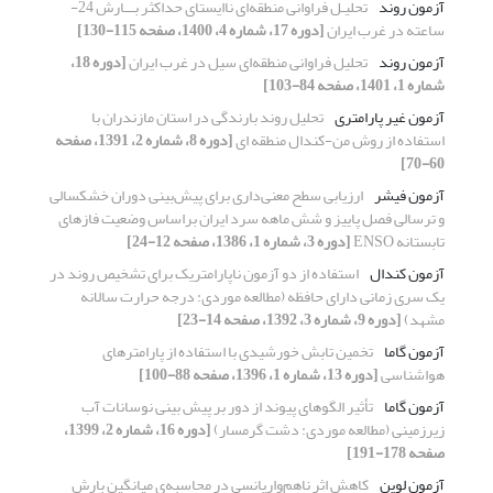
آزمون روند
تحلیـل فراوانی منطقه‌ای ناایستای حداکثر بـــارش 24-
ساعته در غرب ایران
[دوره 17، شماره 4، 1400، صفحه 115-130]
آزمون روند
تحلیل فراوانی منطقه‌ای سیل در غرب ایران
[دوره 18،
شماره 1، 1401، صفحه 84-103]
آزمون غیر پارامتری
تحلیل روند بارندگی در استان مازندران با
استفاده از روش من-کندال منطقه ای
[دوره 8، شماره 2، 1391، صفحه
60-70]
آزمون فیشر
ارزیابی سطح معنی‌داری برای پیش‌بینی دوران خشکسالی
و ترسالی فصل پاییز و شش ماهه سرد ایران براساس وضعیت فازهای
تابستانه ENSO
[دوره 3، شماره 1، 1386، صفحه 12-24]
آزمون کندال
استفاده از دو آزمون ناپارامتریک برای تشخیص روند در
یک سری زمانی دارای حافظه (مطالعه موردی: درجه حرارت سالانه
مشهد)
[دوره 9، شماره 3، 1392، صفحه 14-23]
آزمون گاما
تخمین تابش خورشیدی با استفاده از پارامترهای
هواشناسی
[دوره 13، شماره 1، 1396، صفحه 88-100]
آزمون گاما
تأثیر الگوهای پیوند از دور بر پیش بینی نوسانات آب
زیرزمینی (مطالعه موردی: دشت گرمسار)
[دوره 16، شماره 2، 1399،
صفحه 178-191]
آزمون لوین
کاهش اثر ناهم‌واریانسی در محاسبه‌ی میانگین بارش