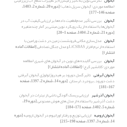
آبخوان
نگرشی نوین به تأثیر زمین‎لرزه بر تغییرات سطح آب زیرزمینی
(مطالعه موردی: آبخوان سرپل ذهاب)
[دوره 20، شماره 2، 1403،
صفحه 146-177]
آبخوان
بررسی تأثیر عدم‌قطعیت داده‌ها بر ارزیابی کیفیت آب در
آبخوان‌ها با استفاده از یک رویکرد نوین مبتنی بر آمار چندمتغیره
[دوره 21، شماره 2، 1404، صفحه 1-20]
آبخوان
مدل‌سازی مکانی فرونشست زمین در دشت ورامین با
استفاده از نرم افزار LiCSBAS و مدل جنگل تصادفی
[(مقالات آماده
انتشار)]
آبخوان
بررسی آلاینده های نوین در آبخوان های شهری (مطالعه
موردی: کلانشهر کرج)
[(مقالات آماده انتشار)]
آبخوان آبرفتی
تاثیر گسل دورود بر هیدروژئولوژی آبخوان آبرفتی
دشت دورود ـ بروجرد، لرستان.
[دوره 14، شماره 2، 1397، صفحه
167-181]
آبخوان آذرشهر
ارزیابی ریسک آلودگی ناشی از نیترات در آبخوان
دشت آذرشهر با استفاده از مدل های هوش مصنوعی
[دوره 19،
شماره 5، 1402، صفحه 171-184]
آبخوان ارومیه
ارزیابی توزیع و رفتار اورانیوم در آبخوان ارومیه
[دوره
14، شماره 3، 1397، صفحه 198-215]