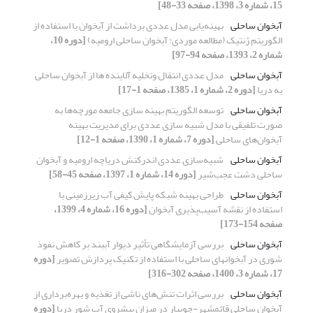
15، شماره 3، 1398، صفحه 33-48]
آبخوان ساحلی
بهینه‌یابی مدل عددی برداشت از آبخوان با استفاده از
الگوریتم ژنتیک (مطالعه موردی: آبخوان ساحلی ارومیه)
[دوره 10،
شماره 2، 1393، صفحه 94-97]
آبخوان ساحلی
مدل عددی انتقال وتخلیه آلاینده ها از آبخوان ساحلی
به دریا
[دوره 2، شماره 1، 1385، صفحه 1-17]
آبخوان ساحلی
توسعه الگوریتم بهینه سازی جامعه مورچه‌ها به
صورت تلفیقی با مدل شبیه سازی عددی برای مدیریت بهینه
آبخوان‌های ساحلی
[دوره 7، شماره 1، 1390، صفحه 1-12]
آبخوان ساحلی
شبیه‌سازی عددی اندرکنش دریاچه ارومیه و آبخوان
ساحلی دشت عجب‌شیر
[دوره 14، شماره 1، 1397، صفحه 45-58]
آبخوان ساحلی
طراحی بهینه شبکه پایش کیفی آب زیرزمینی با
استفاده از نقشه آسیب‌پذیری آبخوان
[دوره 16، شماره 4، 1399،
صفحه 154-173]
آبخوان ساحلی
بررسی آزمایشگاهی تأثیر دیوار آب‏‏بند بر کاهش نفوذ
شوری در آبخوان‏های ساحلی با استفاده از تکنیک پردازش تصویر
[دوره
17، شماره 3، 1400، صفحه 302-316]
آبخوان ساحلی
بررسی اثرات تنش‌های ناشی از تغذیه و بهره‌برداری از
آبخوان ساحلی قائمشهر-جویبار در میزان پیشروی آب شور دریا
[دوره