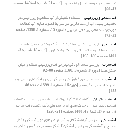
زیرزمینی در حوضه آبریز زایندهرود
[دوره 21، شماره 4، 1404، صفحه
43-60]
آب سطحی و زیرزمینی
استفاده تلفیقی از آب سطحی و زیرزمینی در
تخصیص بهینه آب از سد مخزنی در شرایط کمبود منابع آب (مطالعه
موردی: سد مخزنی یامچی، اردبیل)
[دوره 15، شماره 1، 1398، صفحه
59-75]
آب‌سنجی
ارزیابی میدانی عملکرد دستگاه خودکار تخمین غلظت
رسوب معلّق رودخانه مبتنی بر الکترونیک نوری
[دوره 18، شماره 3،
1401، صفحه 180-195]
آب شرب
بررسی منشأ آلودگی نیتراتی آب زیرزمینی منطقه‌ی میان
جنگل فسا
[دوره 8، شماره 3، 1391، صفحه 88-92]
آب شرب
شناسایی مورفولوژیکی و مولکولی ریزجلبک های عامل بو و
طعم بد آب شرب گرمسار
[دوره 16، شماره 1، 1399، صفحه 146-
155]
آب شرب تهران
نگاشت کنشگران و تحلیل روابط بین آن‌ها در مناقشه
آبی بین شهر تهران و حوضه‌های آبریز سدهای تأمین کننده آب شرب
آن
[دوره 17، شماره 4، 1400، صفحه 211-228]
آبشستگی
بررسی آزمایشگاهی تاثیر پارامترهای طول آبشکن و قطر
مصالح بر آبشستگی پیرامون آبشکن T شکل مستقر در قوس 90 درجه