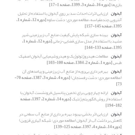
بازی‌ها
[دوره 16، شماره 3، 1399، صفحه 1-17]
آبخوان
ارزیابی اثرات احداث سد بر روی آبخوان با استفاده از تحلیل
آنتروپی چندمقیاسه، مطالعه موردی: دشت ساوه
[دوره 12، شماره 1،
1395، صفحه 145-157]
آبخوان
بهینه سازی شبکه پایش کیفیت منابع آب زیرزمینی شهر
مشهد با استفاده از مدل سازی فضایی-زمانی
[دوره 12، شماره 1،
1395، صفحه 133-144]
آبخوان
مطالعات هیدروژئولوژیک و هیدروشیمیایی آبخوان اصفهک
طبس
[دوره 1، شماره 2، 1384، صفحه 100-103]
آبخوان
بهره‌برداری بی‌رویه از منابع آب زیرزمینی و پیامدهای آن
(مطالعه موردی: دشت رفسنجان)
[دوره 4، شماره 3، 1387، صفحه 70-
73]
آبخوان
ارائه چهارچوبی برای تخمین پتانسیل فرونشست آبخوان با
استفاده از روش الگوریتم ژنتیک
[دوره 14، شماره 2، 1397، صفحه
182-194]
آبخوان
ارزیابی اثر بخشی بهبود بهره برداری از منابع آب سطحی در
کاهش برداشت آب از آبخوان (مطالعه موردی: شبکه آبیاری قزوین)
[دوره 14، شماره 4، 1397، صفحه 125-139]