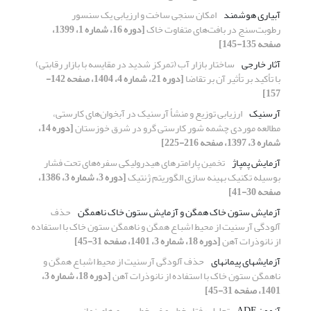
آبیاری هوشمند
امکان سنجی ساخت و ارزیابی یک سنسور
رطوبت‌سنج در بافت‌های متفاوت خاک
[دوره 16، شماره 1، 1399،
صفحه 135-145]
آثار خارجی
ساختار بازار آب (تمرکز شدید در مقایسه با بازار رقابتی)
با تأکید بر تأثیر آن بر تقاضا
[دوره 21، شماره 4، 1404، صفحه 142-
157]
آرسنیک
ارزیابی توزیع و منشأ آرسنیک در آبخوان‌های کارستی،
مطالعه موردی چشمه شور کارستی گرو در شرق خوزستان
[دوره 14،
شماره 3، 1397، صفحه 216-225]
آزمایش پمپاژ
تخمین پارامترهای هیدرولیکی سفره‌های تحت فشار
بوسیله تکنیک بهینه سازی الگوریتم ژنتیک
[دوره 3، شماره 3، 1386،
صفحه 30-41]
آزمایش ستون خاک همگن و آزمایش ستون خاک ناهمگن
حذف
آلودگی آرسنیت از محیط اشباع همگن و ناهمگن ستون خاک با استفاده
از نانوذرات آهن
[دوره 18، شماره 3، 1401، صفحه 31-45]
آزمایش‎های پیمانه‎ای
حذف آلودگی آرسنیت از محیط اشباع همگن و
ناهمگن ستون خاک با استفاده از نانوذرات آهن
[دوره 18، شماره 3،
1401، صفحه 31-45]
آزمون ADF
تحلیل رفتار خطی و غیرخطی سری‌های زمانی