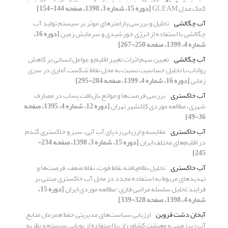
کمک مدل GLEAM
[دوره 15، شماره 3، 1398، صفحه 144-154]
آب چگالشی
تحلیل و بررسی پارامترهای موثر بر سیستم تولید آب
چگالشی با استفاده از انرژی خورشیدی و سرمایش زمین
[دوره 16،
شماره 4، 1399، صفحه 250-267]
آب چگالشی
تعیین سهم اثرات تغییر اقلیم و عوامل انسانی بر کاهش
رواناب با تحلیل حساسیت نسبت به محل نقاط شکست آماری در سری
زمانی
[دوره 16، شماره 4، 1399، صفحه 284-295]
آب خاکستری
بررسی فرصت‌ها و موانع بازیافت پساب در مصارف
شهری، مطالعه موردی کلانشهر تهران
[دوره 12، شماره 4، 1395، صفحه
36-49]
آب خاکستری
مقایسه و ارزیابی ردپای آب آبی، سبز و خاکستری گندم
در اقلیم‌های مختلف ایران
[دوره 15، شماره 3، 1398، صفحه 234-
245]
آب خاکستری
تحلیل نظام‌یافته نقاط قوت، نقاط ضعف، فرصت‌ها و
تهدیدهای مربوط به استفاده مجدد در محل آب خاکستری مبتنی بر
فرایند تحلیل سلسله مراتبی فازی؛ مطالعه موردی ایران
[دوره 15،
شماره 4، 1398، صفحه 328-339]
آبخان دشت قزوین
ارزیابی سیاست‌های مدیریتی حفظ همزمان منابع
آب زیرزمینی و معیشت کشاورزان با استفاده از پویایی سیستم و نظریه