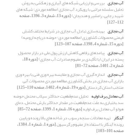
آب مجازی
بررسی و ارزیابی شبکه های آبیاری و زهکشی به روش
تحلیل سلسله مراتبی با رویکرد آب مجازی (مطالعه موردی؛ شبکه های
شهید رجایی، رامشیر و هندیجان)
[دوره 13، شماره 3، 1396، صفحه
112-127]
آب مجازی
بهینه‌سازی تبادل آب مجازی در شرایط مختلف کشش
قیمتی محصولات کشاورزی (مطالعه موردی: حوضه دریاچه ارومیه)
[دوره 15، شماره 4، 1398، صفحه 107-123]
آب مجازی
پیامدهای رفاهی کاهش ارزش پول ملی در بازار محصول
پسته در ایران (با تأکیدی بر مفهوم صادرات آب مجازی)
[دوره 18،
شماره 2، 1401، صفحه 72-81]
آب مجازی
اندازه گیری آب مجازی و مقایسه بهره وری فنی با بهره وری
بازاری آب مجازی در بخش کشاورزی مطالعه موردی محصولات آبی
منتخب استان کردستان
[دوره 19، شماره 4، 1402، صفحه 110-125]
آب معادل برف اولیه
تحلیل عدم‌قطعیت حداکثر سیلاب محتمل حوضه
سد بختیاری به علت عدم‌قطعیت در مقدار حداکثر بارش محتمل، دمای
هوا و آب معادل برف اولیه
[دوره 16، شماره 1، 1399، صفحه 72-85]
آبنگار
تهیه معادلات سنجه رسوب در شاخه های بالا رونده و پایین
رونده آبنگار با استفاده از مفهوم رگرسیون
[دوره 1، شماره 1، 1384،
صفحه 101-103]