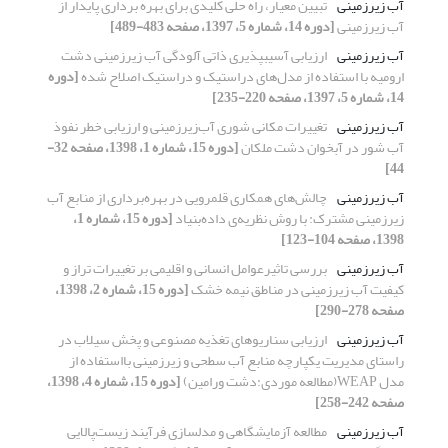
آب زیرزمینی
تبیین معیار، راه حلی کلیدی‏ برای بهره‏ برداری پایدار از
آب‏ زیرزمینی
[دوره 14، شماره 5، 1397، صفحه 483-489]
آب زیرزمینی
ارزیابی آسیب‎پذیری ذاتی آلودگی آب زیرزمینی دشت
ارومیه با استفاده از مدل‌های دراستیک و دراستیک اصلاح شده
[دوره
14، شماره 5، 1397، صفحه 220-235]
آب زیرزمینی
تغییرات مکانی شوری آب‌زیرزمینی و ارزیابی خطر نفوذ
آب شور در آبخوان دشت ملکان
[دوره 15، شماره 1، 1398، صفحه 32-
44]
آب زیرزمینی
چالش‌های همکاری قلمرویی در بهره‌برداری از منابع آب
زیرزمینی مشترک: با روش نظریه‌‌ی داده‌بنیاد
[دوره 15، شماره 1،
1398، صفحه 104-123]
آب زیرزمینی
بررسی تاثیرعوامل انسانی و اقلیمی بر تغییرات تراز و
کیفیت آب زیرزمینی در مناطق نیمه خشک
[دوره 15، شماره 2، 1398،
صفحه 278-290]
آب زیرزمینی
ارزیابی سناریوهای تغذیه مصنوعی و پخش سیلاب در
راستای مدیریت یکپارچه منابع آب سطحی و زیرزمینی بااستفاده از
مدل WEAP(مطالعه موردی:دشت ورامین)
[دوره 15، شماره 4، 1398،
صفحه 242-258]
آب زیرزمینی
مطالعه آزمایشگاهی و مدلسازی فرآیند زیست‌پالایی