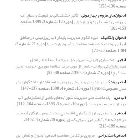
صفحه 136-153]
آبخوان‌های قروه و چهاردولی
تأثیر خشکسالی بر کیفیت و سطح آب
زیرزمینی دشت قروه و چهاردولی
[دوره 12، شماره 3، 1395، صفحه
153-165]
آبخوان ولکانیک
تهیه الگوی مدیریت پایدار آب زیرزمینی در مناطق
آبرفتی-ولکانیک (منطقه مطالعاتی: آبخوان اردبیل)
[دوره 21، شماره 2،
1404، صفحه 53-71]
آبخیز
مدل‏سازی جریان ناشی از ذوب برف با استفاده از مدل
هیدرولوژیکی رواناب حاصل از ذوب برف(مطالعه موردی: حوضه آبخیز
سد کرج)
[دوره 7، شماره 3، 1390، صفحه 40-52]
آبخیز رودک
بهبود پیش بینی دبی جریان با استفاده از داده گواری در
مدل مفهومی Hymod
[دوره 15، شماره 4، 1398، صفحه 137-147]
آب دریا
یادداشت فنی مدیریت شورآبه‌های ناشی از نمک‌زدایی آب
دریا از منظر محیط زیست
[دوره 10، شماره 3، 1393، صفحه 104-112]
آبدهی
واسنجی و ارزش گذاری اقتصادی خدمت بوم سازگان آبدهی
در حوضه های آبخیز مرز شرقی کشور
[دوره 19، شماره 4، 1402،
صفحه 199-213]
آبدهی استخراجی
مروری بر تکامل مفاهیم آبدهی آبخوان و نقش این