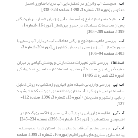
آب
هم‌بست آب و انرژی در نمک‌زدایی آب دریا با فناوری اسمز
معکوس
[دوره 15، شماره 3، 1398، صفحه 324-338]
آب
تعهد به ترمیم منابع و تأسیسات آبی و جبران خسارت زیان‌دیگان
پس از مخاصمات مسلحانه در حقوق بین‌الملل
[دوره 16، شماره 1،
1399، صفحه 289-303]
آب
بررسی ماهیت موضوع و ارکان معاملات آب در بازار آب رسمی با
محوریت بازار آب زیرزمینی در بخش کشاورزی
[دوره 20، شماره 3،
1403، صفحه 94-106]
آب&‌‌rlm
بررسی تاثیر تغییرات مدت بارش و پوشش گیاهی بر میزان
خطرپذیری اجزای سامانه آبرسانی با استفاده از مدل‎سازی هیدرولیکی
[دوره 22، شماره 1، 1405]
آب آبی
بررسی و ارزیابی شبکه های آبیاری و زهکشی به روش تحلیل
سلسله مراتبی با رویکرد آب مجازی (مطالعه موردی؛ شبکه های شهید
رجایی، رامشیر و هندیجان)
[دوره 13، شماره 3، 1396، صفحه 112-
127]
آب آبی
مقایسه و ارزیابی ردپای آب آبی، سبز و خاکستری گندم در
اقلیم‌های مختلف ایران
[دوره 15، شماره 3، 1398، صفحه 234-245]
آب آبی
بررسی منابع آب قابل دسترس در استان کرمان به وسیله
پیاده سازی سناریو های تغییر اقلیم
[دوره 16، شماره 1، 1399، صفحه