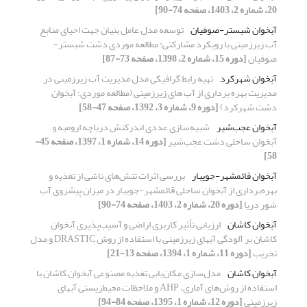
20، شماره 2، 1403، صفحه 74-90]
آبخوان شبستر-صوفیان
توسعه مدل عامل بنیان جهت احیای منابع
آب زیرزمینی با رویکرد مشارکتی: مطالعه موردی دشت شبستر-
صوفیان
[دوره 15، شماره 2، 1398، صفحه 73-87]
آبخوان شهرکرد
تهیه رابط گرافیکی مدل مدیریت آب زیرزمینی در
مدیریت بهره برداری از آب های زیرزمینی (مطالعه موردی: آبخوان
دشت شهرکرد)
[دوره 9، شماره 3، 1392، صفحه 47-58]
آبخوان عجب‌شیر
شبیه‌سازی عددی اندرکنش دریاچه ارومیه و
آبخوان ساحلی دشت عجب‌شیر
[دوره 14، شماره 1، 1397، صفحه 45-
58]
آبخوان قائمشهر-جویبار
بررسی اثرات تنش‌های ناشی از تغذیه و
بهره‌برداری از آبخوان ساحلی قائمشهر-جویبار در میزان پیشروی آب
شور دریا
[دوره 20، شماره 2، 1403، صفحه 74-90]
آبخوان کاشان
ارزیابی تأثیر کاربری اراضی و آسیب‌پذیری آبخوان
کاشان بر آلودگی آبهای زیرزمینی با استفاده از روش DRASTIC و مدل
تخریب
[دوره 11، شماره 1، 1394، صفحه 13-21]
آبخوان کاشان
مدل‌سازی مکان‌یابی تغذیه مصنوعی آبخوان کاشان با
استفاده از روش‌های آماری، AHP و ملاحظات محیط‌زیستی آبهای
زیرزمینی
[دوره 12، شماره 1، 1395، صفحه 84-94]