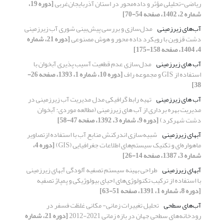
ریاضی-تحلیلی مؤثر و داده‌محور در استان آذربایجان‌غربی
[دوره 19،
شماره 2، 1402، صفحه 54-70]
آب‌های زیرزمینی
مدل‌سازی و بررسی پیش‌بینی شوری آب زیرزمینی
دشت قزوین با رویکرد داده ‌محور و هوش مصنوعی
[دوره 21، شماره
4، 1404، صفحه 158-175]
آب های زیرزمینی
مدل‌سازی عدم قطعیت آسیب پذیری آبخوان با
استفاده از GIS و مجموعه راف
[دوره 10، شماره 1، 1393، صفحه 26-
38]
آب های زیرزمینی
تهیه رابط گرافیکی مدل مدیریت آب زیرزمینی در
مدیریت بهره برداری از آب های زیرزمینی (مطالعه موردی: آبخوان
دشت شهرکرد)
[دوره 9، شماره 3، 1392، صفحه 47-58]
آبهای زیرزمینی
شبیه‌سازی اندرکنش منابع آب با استفاده ازتصاویر
ماهواره‌ای و تکنیک سیستم‌های اطلاعات جغرافیایی (GIS)
[دوره 4،
شماره 3، 1387، صفحه 14-26]
آبهای زیرزمینی
طراحی بهینه سیستم تصفیه آلودگی آبهای زیرزمینی
با استفاده از ترکیب تکنولوژی‌های احیای بیولوژیکی و پمپاژ تصفیه
[دوره 8، شماره 1، 1391، صفحه 51-63]
آب‌های سطحی
تحلیل تغییرات زمانی- مکانی غلظت فسفر در
رودخانه‌های سطحی جهان در بازه زمانی 2021-2012
[دوره 21، شماره