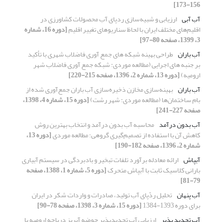
156-173]
آب آبی
ارزیابی و شبیه‌سازی ردپای آب محصولات کشاورزی در
اقلیم‌های مختلف ایران با لحاظ سناریوهای تغییر اقلیم
[دوره 16، شماره
3، 1399، صفحه 80-97]
آب باران
طراحی بهینه شبکه های جمع آوری فاضلاب شهری با تأکید
بر جنبه های اجرایی (مطالعه موردی: شبکه جمع آوری فاضلاب شهر
ارومیه)
[دوره 13، شماره 2، 1396، صفحه 215-220]
آب باران
بهینه‌سازی مخازن ذخیره‌سازی آب باران جمع‌آوری شده از
بام ساختمان‌ها (مطالعه موردی: شهر رشت)
[دوره 15، شماره 4، 1398،
صفحه 227-241]
آب بدون درآمد
محاسبه آب بدون درآمد و انتخاب بهترین روش
کاهش آن با استفاده از تصمیم‌‌‌گیری گروهی؛ مطالعه موردی
[دوره 13،
شماره 2، 1396، صفحه 182-190]
آبپاش
ارائه معادله برآورد تلفات تبخیر و بادبردگی در سیستم آبیاری
بارانی کلاسیک ثابت با آبپاش متحرک
[دوره 5، شماره 1، 1388، صفحه
79-81]
آب پنهان
تحلیل ردّپای آب تولید، صادرات و واردات شکر در ایران
برای دوره 1393-1384
[دوره 15، شماره 3، 1398، صفحه 78-90]
آب تجدید پذیر
ارزیابی آب تجدیدپذیر حوضه آبریز دریاچه ارومیه با