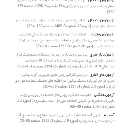
زمانی پارامترهای کیفی جریان
[دوره 13، شماره 3، 1396، صفحه 175-
180]
آزمون من- کندال
تحلیل پایداری و روند تغییر عمق آب زیرزمینی در
استان مازندران
[دوره 19، شماره 3، 1402، صفحه 180-194]
آزمون من-کندال
استفاده از دو آزمون ناپارامتریک برای تشخیص
روند در یک سری زمانی دارای حافظه (مطالعه موردی: درجه حرارت
سالانه مشهد)
[دوره 9، شماره 3، 1392، صفحه 14-23]
آزمون ناپارامتری
بررسی روند بارش در 32 ایستگاه سینوپتیک ایران
با روش ناپارامتری و جمع متحرک داده با مرتبه 1 تا 48 ماهه طی
سال‌های 1970 تا 2005
[دوره 11، شماره 2، 1394، صفحه 151-156]
آزمون های آماری
بررسی کارآئی روش های تجربی برآورد تبخیر-
تعرق مرجع (بر پایه تشتک تبخیر) در اقلیم های مختلف (مطالعه موردی
ایران)
[دوره 14، شماره 4، 1397، صفحه 170-183]
آزمون همگنی
مقایسه عملکرد روش‌های مختلف در بررسی روند
تغییرات متغیرهای اقلیمی (مطالعه موردی: سد سفیدرود)
[دوره 12،
شماره 2، 1395، صفحه 49-66]
آستانه
تعیین آستانه خشکسالی ابزار مدیریت واقع‌بینانه منابع آب
در حوضه دریاچه ارومیه
[دوره 10، شماره 3، 1393، صفحه 66-76]