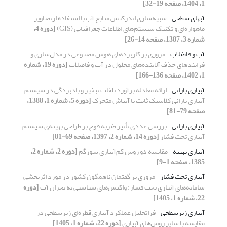
1، 1404، صفحه 19-32]
آبهای سطحی
شبیه‌سازی اندرکنش منابع آب با استفاده ازتصاویر
ماهواره‌ای و تکنیک سیستم‌های اطلاعات جغرافیایی (GIS)
[دوره 4،
شماره 3، 1387، صفحه 14-26]
آب و فاضلاب
مروری بر کاربردهای هوش مصنوعی در مدل‌سازی و
فرایندهای حذف آلاینده‌های محلول در آب و فاضلاب
[دوره 19، شماره
1، 1402، صفحه 136-166]
آبیاری بارانی
ارائه معادله برآورد تلفات تبخیر و بادبردگی در سیستم
آبیاری بارانی کلاسیک ثابت با آبپاش متحرک
[دوره 5، شماره 1، 1388،
صفحه 79-81]
آبیاری بارانی
بررسی عددی تأثیر ضربه قوچ بر طراحی بهینه‌ی سیستم
آبیاری تحت فشار
[دوره 14، شماره 2، 1397، صفحه 69-81]
آبیاری بهینه
مقایسه دو روش کم‌آبیاری سورگم
[دوره 2، شماره 2،
1385، صفحه 1-9]
آبیاری تحت فشار
مروری بر گفتمان ناهمگون کشور در مورد اثربخشی
سامانه‌های آبیاری تحت فشار: واکنش‌های سیاستی به بحران آب
[دوره
22، شماره 1، 1405]
آبیاری زیرسطحی
فراتحلیل عملکرد آبیاری قطره‌ای زیرسطحی در
مقایسه با سایر روش‌های آبیاری
[دوره 22، شماره 1، 1405]