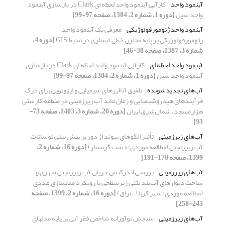
آبنمود واحد
کارآیی آبنمود واحد لحظه‏ ای Clark در بازسازی آبنمود
واحد سیل
[دوره 1، شماره 2، 1384، صفحه 97-99]
آبنمود واحد ژئومورفولوژیکی
معرفی یک آبنمود واحد
ژئومورفولوژیکی بر پایه مخازن خطی آبشاری در محیط GIS
[دوره 4،
شماره 3، 1387، صفحه 38-46]
آبنمود واحد لحظه‏ ای
کارآیی آبنمود واحد لحظه‏ ای Clark در بازسازی
آبنمود واحد سیل
[دوره 1، شماره 2، 1384، صفحه 97-99]
آب‌های تجدیدشونده
تلفیق آنالیزهای شیمیایی و ایزوتوپی برای درک
فرآیندهای هیدروشیمیایی و زمان ماند آب زیرزمینی در منطقه کارستی
هزارمسجد، شمال‌شرق ایران
[دوره 20، شماره 3، 1403، صفحه 73-
93]
آب‌های زیرزمینی
تأثیر الگوهای پیوند از دور بر پیش بینی نوسانات
آب زیرزمینی (مطالعه موردی: دشت گرمسار)
[دوره 16، شماره 2،
1399، صفحه 178-191]
آب‌های زیرزمینی
بررسی اندرکنش جریان آب زیرزمینی شهری و
ساخت دیوارهای آب‌بند بتنی زیرسطحی با رویکرد مدلسازی عددی
(مطالعه موردی: شهر کربلا، عراق)
[دوره 16، شماره 2، 1399، صفحه
243-258]
آب‌های زیرزمینی
سنجش نوآورانه شاخص فقر آبی بر پایه مدلهای