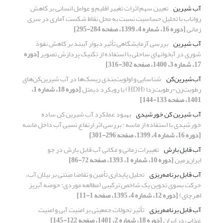
آب شیرین
تعیین سهم اثرات تغییر اقلیم و عوامل انسانی بر کاهش
رواناب با تحلیل حساسیت نسبت به محل نقاط شکست آماری در سری
زمانی
[دوره 16، شماره 4، 1399، صفحه 284-295]
آب شیرین
بررسی آزمایشگاهی تأثیر دیوار آب‏‏بند بر کاهش نفوذ
شوری در آبخوان‏های ساحلی با استفاده از تکنیک پردازش تصویر
[دوره
17، شماره 3، 1400، صفحه 302-316]
آب‌شیرین‌کن‌
شناسایی و اولویت‌بندی ریسک‌ها در آب شیرین‌کن‌های
رطوبت‌زن-رطوبت‌زدا (HDH) با رویکرد دیمتل
[دوره 18، شماره 1،
1401، صفحه 133-144]
آب شیرین کن خورشیدی
بهبود عملکرد آب شیرین کن ساده
خورشیدی با استفاده از ماسه : بررسی اثر ارتفاع نسبی آب داخل ماسه
[دوره 16، شماره 4، 1399، صفحه 296-301]
آب قابل بارش
تغییرات زمانی و مکانی آب قابل بارش در جو
ایران‌زمین
[دوره 10، شماره 1، 1393، صفحه 72-86]
آب قابل برنامه‌ریزی
تحلیل پایداری تأمین و تقاضا مبتنی بر بیلان آب،
حرکت بسوی تدوین یک شاخص ترکیبی (مطالعه موردی: حوضه آبریز
اهرچای)
[دوره 12، شماره 4، 1395، صفحه 1-11]
آب قابل برنامه‌ریزی
تأثیر تحولات جمعیتی بر امنیت آبی و امنیت
غذایی در ایران
[دوره 18، شماره 2، 1401، صفحه 122-145]