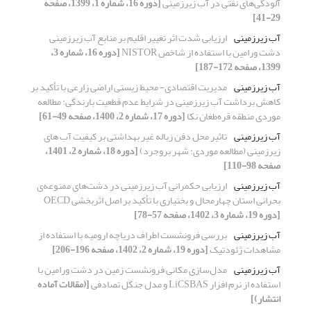
آلودگی‌های نفتی در آب زیرزمینی
[دوره 16، شماره 1، 1399، صفحه
29-41]
آب زیرزمینی
ارزیابی شدت اثر تغییر اقلیم بر منابع آب زیرزمینی
دشت ورامین با استفاده از شاخص NISTOR
[دوره 16، شماره 3،
1399، صفحه 172-187]
آب زیرزمینی
مدیریت اقتصادی- محیط زیستی اراضی زارعی با تأکید بر
کاهش برداشت آب زیرزمینی در شرایط عدم قطعیت بارندگی: مطالعه
موردی منطقه قره‌طغان نکا
[دوره 17، شماره 2، 1400، صفحه 49-61]
آب زیرزمینی
تاثیر محل دفن زباله غیر بهداشتی بر کیفیت آب های
زیرزمینی (مطالعه موردی: شهر بروجرد)
[دوره 18، شماره 2، 1401،
صفحه 98-110]
آب زیرزمینی
ارزیابی حکمرانی آب زیرزمینی در دشت‌‌های ممنوعه‌ی
بحرانیِ استان چهارمحال و بختیاری با تأکید بر اصل اثربخشی OECD
[دوره 19، شماره 3، 1402، صفحه 57-78]
آب زیرزمینی
بررسی فرونشست اطراف دریاچه ارومیه با استفاده از
مشاهدات ژئودتیک
[دوره 19، شماره 2، 1402، صفحه 196-206]
آب زیرزمینی
مدل‌سازی مکانی فرونشست زمین در دشت ورامین با
استفاده از نرم افزار LiCSBAS و مدل جنگل تصادفی
[(مقالات آماده
انتشار)]